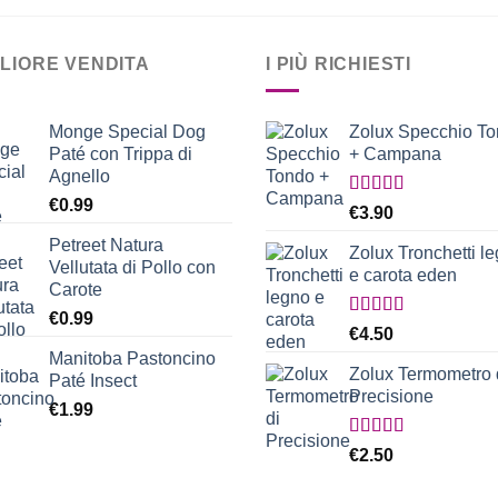
a
€22.90
GLIORE VENDITA
I PIÙ RICHIESTI
Monge Special Dog
Zolux Specchio T
Paté con Trippa di
+ Campana
Agnello
€
0.99
Valutato
€
3.90
5.00
su 5
Petreet Natura
Zolux Tronchetti l
Vellutata di Pollo con
e carota eden
Carote
€
0.99
Valutato
€
4.50
5.00
su 5
Manitoba Pastoncino
Zolux Termometro 
Paté Insect
Precisione
€
1.99
Valutato
€
2.50
5.00
su 5