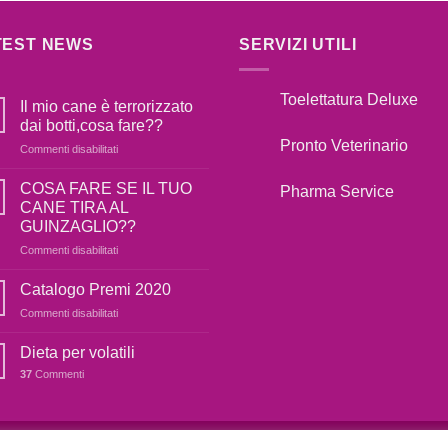
TEST NEWS
SERVIZI UTILI
Toelettatura Deluxe
Il mio cane è terrorizzato
dai botti,cosa fare??
Pronto Veterinario
su
Commenti disabilitati
Il
mio
COSA FARE SE IL TUO
Pharma Service
cane
CANE TIRA AL
è
GUINZAGLIO??
terrorizzato
su
Commenti disabilitati
dai
COSA
botti,cosa
FARE
fare??
Catalogo Premi 2020
SE
su
Commenti disabilitati
IL
Catalogo
TUO
Premi
Dieta per volatili
CANE
2020
TIRA
37
Commenti
AL
GUINZAGLIO??
OOKIE E POLICY
PRIVACY POLICY