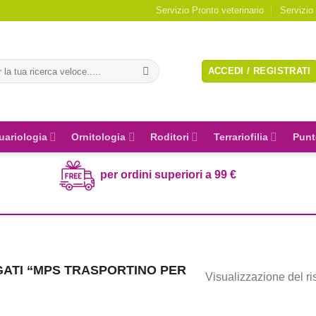
Servizio Pronto veterinario
Servizio
a:
ACCEDI / REGISTRATI
uariologia
Ornitologia
Roditori
Terrariofilia
Punt
per ordini superiori a 99 €
ATI “MPS TRASPORTINO PER
Visualizzazione del ri