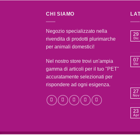
CHI SIAMO
LA
Negozio specializzato nella
29
rivendita di prodotti plurimarche
Dic
per animali domestici!
07
Nel nostro store trovi un'ampia
Dic
gamma di articoli per il tuo "PET"
accuratamente selezionati per
rispondere ad ogni esigenza.
27
Nov
23
Apr
BLOG
CONTATTI
CONDIZIONI DI VENDITA
C