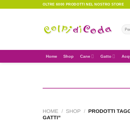
Skip
OLTRE 6000 PRODOTTI NEL NOSTRO STORE
to
content
Cerc
Home
Shop
Cane
Gatto
Acq
HOME
/
SHOP
/
PRODOTTI TAGG
GATTI”