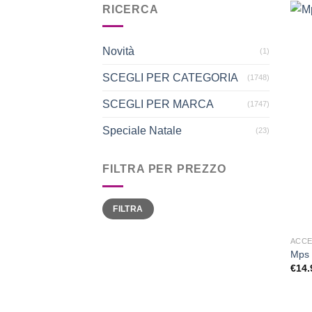
RICERCA
Novità
(1)
SCEGLI PER CATEGORIA
(1748)
SCEGLI PER MARCA
(1747)
Speciale Natale
(23)
FILTRA PER PREZZO
Prezzo
Prezzo
FILTRA
Min
Max
ACCE
Mps 
€
14.