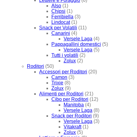
Lettiere e Foraggio
(6)
Also
(1)
Chipsi
(1)
Ferribiella
(3)
Lindocat
(1)
Snack per Volatili
(11)
Canarini
(4)
Versele Laga
(4)
Pappagallini domestici
(5)
Versele Laga
(5)
Tutti i volatili
(2)
Zolux
(2)
Roditori
(50)
Accessori per Roditori
(20)
Camon
(3)
Trixie
(8)
Zolux
(9)
Alimenti per Roditori
(21)
Cibo per Roditori
(12)
Manitoba
(4)
Versele Laga
(8)
Snack per Roditori
(9)
Versele Laga
(3)
Vitakraft
(1)
Zolux
(5)