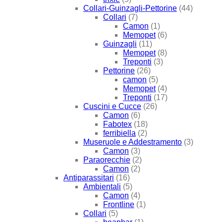
Collari-Guinzagli-Pettorine
(44)
Collari
(7)
Camon
(1)
Memopet
(6)
Guinzagli
(11)
Memopet
(8)
Treponti
(3)
Pettorine
(26)
camon
(5)
Memopet
(4)
Treponti
(17)
Cuscini e Cucce
(26)
Camon
(6)
Fabotex
(18)
ferribiella
(2)
Museruole e Addestramento
(3)
Camon
(3)
Paraorecchie
(2)
Camon
(2)
Antiparassitari
(16)
Ambientali
(5)
Camon
(4)
Frontline
(1)
Collari
(5)