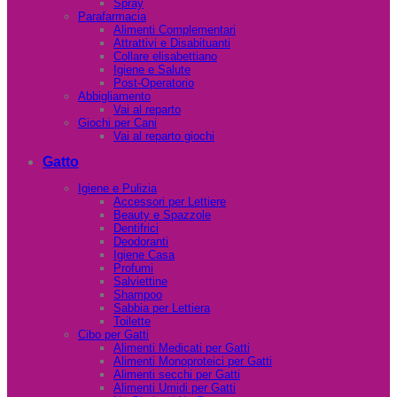
Spray
Parafarmacia
Alimenti Complementari
Attrattivi e Disabituanti
Collare elisabettiano
Igiene e Salute
Post-Operatorio
Abbigliamento
Vai al reparto
Giochi per Cani
Vai al reparto giochi
Gatto
Igiene e Pulizia
Accessori per Lettiere
Beauty e Spazzole
Dentifrici
Deodoranti
Igiene Casa
Profumi
Salviettine
Shampoo
Sabbia per Lettiera
Toilette
Cibo per Gatti
Alimenti Medicati per Gatti
Alimenti Monoproteici per Gatti
Alimenti secchi per Gatti
Alimenti Umidi per Gatti