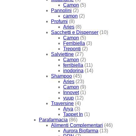
Camon
(5)
Pannolini
(2)
camon
(2)
Profumi
(8)
Aries
(8)
Sacchetti e Dispenser
(10)
Camon
(5)
Ferribiella
(3)
Treponti
(2)
Salviettine
(27)
Camon
(2)
ferribiella
(11)
inodorina
(14)
Shampoo
(45)
Aries
(23)
Camon
(9)
Innovet
(1)
yuup
(12)
Traversine
(4)
Arya
(3)
Tappet In
(1)
Parafarmacia
(86)
Alimenti Complementari
(46)
Aurora Biofarma
(13)