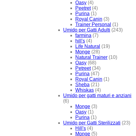
Oasy
(4)
Peetret
(4)
Purina
(1)
Royal Canin
(3)
Trainer Personal
(1)
Umido per Gatti Adulti
(243)
farmina
(7)
hill's
(4)
Life Natural
(19)
Monge
(28)
Natural Trainer
(10)
Oasy
(68)
Petreet
(34)
Purina
(47)
Royal Canin
(1)
Sheba
(21)
Whiskas
(4)
Umido per gatti maturi e anziani
(6)
Monge
(3)
Oasy
(1)
Purina
(1)
Umido per Gatti Sterilizzati
(23)
Hill's
(4)
Monge
(5)