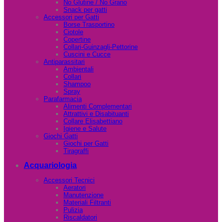
No Glutine / No Grano
Snack per gatti
Accessori per Gatti
Borse Trasportino
Ciotole
Copertine
Collari-Guinzagli-Pettorine
Cuscini e Cucce
Antiparassitari
Ambientali
Collari
Shampoo
Spray
Parafarmacia
Alimenti Complementari
Attrattivi e Disabituanti
Collare Elisabettiano
Igiene e Salute
Giochi Gatti
Giochi per Gatti
Tiragraffi
Acquariologia
Accessori Tecnici
Aeratori
Manutenzione
Materiali Filtranti
Pulizia
Riscaldatori