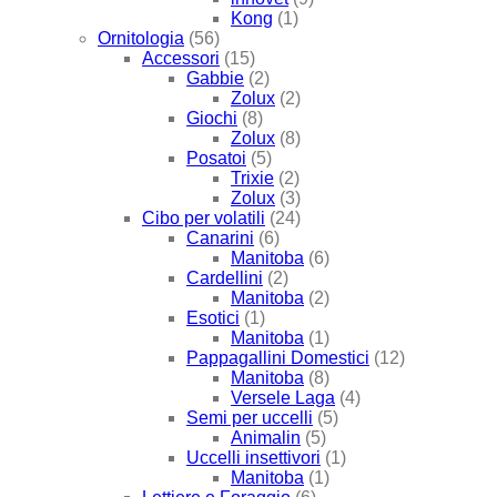
Kong
(1)
Ornitologia
(56)
Accessori
(15)
Gabbie
(2)
Zolux
(2)
Giochi
(8)
Zolux
(8)
Posatoi
(5)
Trixie
(2)
Zolux
(3)
Cibo per volatili
(24)
Canarini
(6)
Manitoba
(6)
Cardellini
(2)
Manitoba
(2)
Esotici
(1)
Manitoba
(1)
Pappagallini Domestici
(12)
Manitoba
(8)
Versele Laga
(4)
Semi per uccelli
(5)
Animalin
(5)
Uccelli insettivori
(1)
Manitoba
(1)