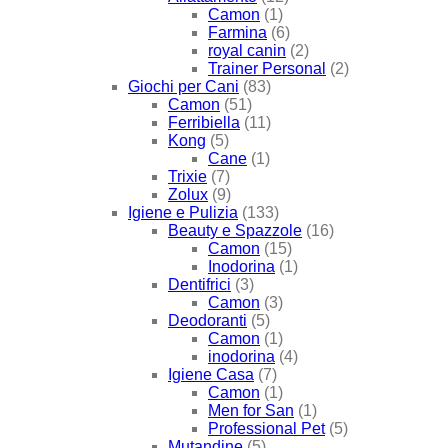
Camon
(1)
Farmina
(6)
royal canin
(2)
Trainer Personal
(2)
Giochi per Cani
(83)
Camon
(51)
Ferribiella
(11)
Kong
(5)
Cane
(1)
Trixie
(7)
Zolux
(9)
Igiene e Pulizia
(133)
Beauty e Spazzole
(16)
Camon
(15)
Inodorina
(1)
Dentifrici
(3)
Camon
(3)
Deodoranti
(5)
Camon
(1)
inodorina
(4)
Igiene Casa
(7)
Camon
(1)
Men for San
(1)
Professional Pet
(5)
Mutandine
(5)