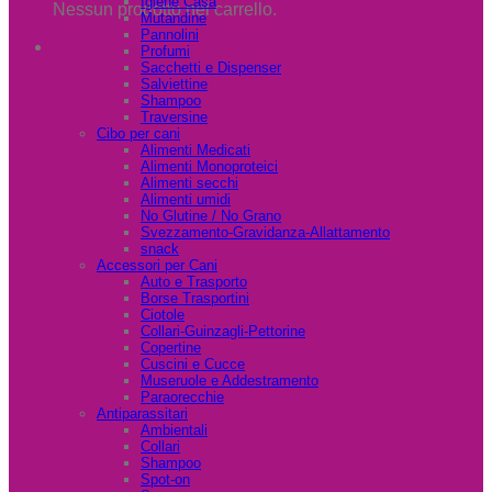
Igiene Casa
Nessun prodotto nel carrello.
Mutandine
Pannolini
Profumi
Sacchetti e Dispenser
Salviettine
Shampoo
Traversine
Cibo per cani
Alimenti Medicati
Alimenti Monoproteici
Alimenti secchi
Alimenti umidi
No Glutine / No Grano
Svezzamento-Gravidanza-Allattamento
snack
Accessori per Cani
Auto e Trasporto
Borse Trasportini
Ciotole
Collari-Guinzagli-Pettorine
Copertine
Cuscini e Cucce
Museruole e Addestramento
Paraorecchie
Antiparassitari
Ambientali
Collari
Shampoo
Spot-on