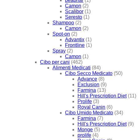
beaphar
(1)
Camon
(2)
Scalibor
(1)
Seresto
(1)
Shampoo
(2)
Camon
(2)
Spot-on
(2)
Advantix
(1)
Frontline
(1)
Spray
(2)
Camon
(1)
Cibo per cani
(462)
Alimenti Medicati
(84)
Cibo Secco Medicato
(50)
Advance
(8)
Exclusion
(9)
Farmina
(13)
Hill's Prescription Diet
(11)
Prolife
(3)
Royal Canin
(6)
Cibo Umido Medicato
(34)
Farmina
(7)
Hill's Prescription Diet
(9)
Monge
(5)
prolife
(4)