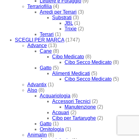
Lettiere e Foraggio
(9)
Terrariofilia
(4)
Arredi per Terrari
(3)
Substrati
(3)
JBL
(1)
Trixie
(2)
Terrari
(1)
SCEGLI PER MARCA
(1747)
Advance
(13)
Cane
(8)
Cibo Medicato
(8)
Cibo Secco Medicato
(8)
Gatto
(5)
Alimenti Medicati
(5)
Cibo Secco Medicato
(5)
Advantix
(1)
Also
(8)
Acquariologia
(6)
Accessori Tecnici
(2)
Manutenzione
(2)
Acquari
(2)
Cibo per Tartarughe
(2)
Gatto
(1)
Ornitologia
(1)
Animalin
(6)