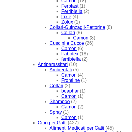
Camon
(18)
Ferplast
(1)
Ferribiella
(2)
trixie
(4)
Zolux
(1)
Collari-Guinzagli-Pettorine
(8)
Collari
(8)
Camon
(8)
Cuscini e Cucce
(26)
Camon
(6)
Fabotex
(18)
ferribiella
(2)
Antiparassitari
(10)
Ambientali
(5)
Camon
(4)
Frontline
(1)
Collari
(2)
beaphar
(1)
Camon
(1)
Shampoo
(2)
Camon
(2)
Spray
(1)
Camon
(1)
Cibo per Gatti
(427)
Alimenti Medicati per Gatti
(45)