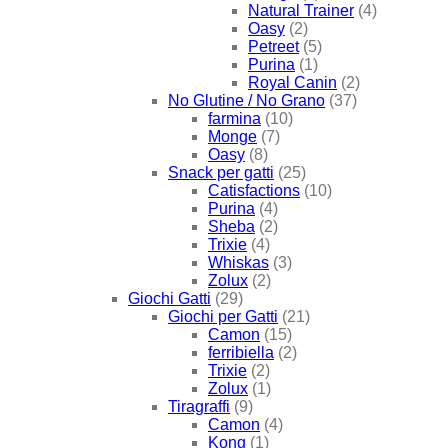
Natural Trainer
(4)
Oasy
(2)
Petreet
(5)
Purina
(1)
Royal Canin
(2)
No Glutine / No Grano
(37)
farmina
(10)
Monge
(7)
Oasy
(8)
Snack per gatti
(25)
Catisfactions
(10)
Purina
(4)
Sheba
(2)
Trixie
(4)
Whiskas
(3)
Zolux
(2)
Giochi Gatti
(29)
Giochi per Gatti
(21)
Camon
(15)
ferribiella
(2)
Trixie
(2)
Zolux
(1)
Tiragraffi
(9)
Camon
(4)
Kong
(1)