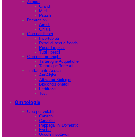
Acquari
Grandi
Medi
Piccoli
Decorazioni
Arredi
Ghiaia
Cibo per Pesci
Invertebrati
Pesci di acqua fredda
Pesci Tropicali
Tutti i pesci
Cibo per Tartarughe
Tartarughe Acquatiche
Tartarughe Terrestri
Trattamento Acqua
AntiAlghe
Attivatori Biologici
Biocondizionatori
Fertilizzanti
Test
Ornitologia
Cibo per volatili
Canarini
Cardellini
Pappagallini Domestici
Esotici
Uccelli insettivori