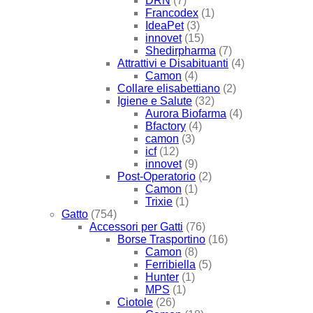
DRN
(7)
Francodex
(1)
IdeaPet
(3)
innovet
(15)
Shedirpharma
(7)
Attrattivi e Disabituanti
(4)
Camon
(4)
Collare elisabettiano
(2)
Igiene e Salute
(32)
Aurora Biofarma
(4)
Bfactory
(4)
camon
(3)
icf
(12)
innovet
(9)
Post-Operatorio
(2)
Camon
(1)
Trixie
(1)
Gatto
(754)
Accessori per Gatti
(76)
Borse Trasportino
(16)
Camon
(8)
Ferribiella
(5)
Hunter
(1)
MPS
(1)
Ciotole
(26)