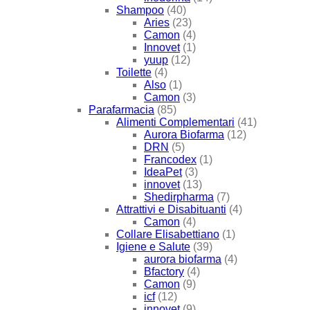
Shampoo
(40)
Aries
(23)
Camon
(4)
Innovet
(1)
yuup
(12)
Toilette
(4)
Also
(1)
Camon
(3)
Parafarmacia
(85)
Alimenti Complementari
(41)
Aurora Biofarma
(12)
DRN
(5)
Francodex
(1)
IdeaPet
(3)
innovet
(13)
Shedirpharma
(7)
Attrattivi e Disabituanti
(4)
Camon
(4)
Collare Elisabettiano
(1)
Igiene e Salute
(39)
aurora biofarma
(4)
Bfactory
(4)
Camon
(9)
icf
(12)
innovet
(9)