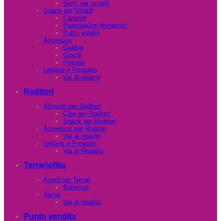
Semi per uccelli
Snack per Volatili
Canarini
Pappagallini domestici
Tutti i volatili
Accessori
Gabbie
Giochi
Posatoi
Lettiere e Foraggio
Vai al reparto
Roditori
Alimenti per Roditori
Cibo per Roditori
Snack per Roditori
Accessori per Roditori
Vai al reparto
Lettiere e Foraggio
Vai al Reparto
Terrariofilia
Arredi per Terrari
Substrati
Terrari
Vai al reparto
Punto vendita