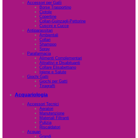
Accessori per Gatti
Borse Trasportino
Ciotole
Copertine
Collari-Guinzagli-Pettorine
Cuscini e Cucce
Antiparassitari
Ambientali
Collari
Shampoo
Spray
Parafarmacia
Alimenti Complementari
Attrattivi e Disabituanti
Collare Elisabettiano
Igiene e Salute
Giochi Gatti
Giochi per Gatti
Tiragraffi
Acquariologia
Accessori Tecnici
Aeratori
Manutenzione
Materiali Filtranti
Pulizia
Riscaldatori
Acquari
Grandi