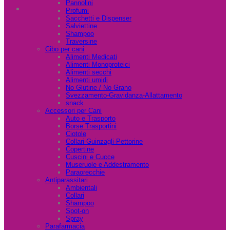
Pannolini
Profumi
Sacchetti e Dispenser
Salviettine
Shampoo
Traversine
Cibo per cani
Alimenti Medicati
Alimenti Monoproteici
Alimenti secchi
Alimenti umidi
No Glutine / No Grano
Svezzamento-Gravidanza-Allattamento
snack
Accessori per Cani
Auto e Trasporto
Borse Trasportini
Ciotole
Collari-Guinzagli-Pettorine
Copertine
Cuscini e Cucce
Museruole e Addestramento
Paraorecchie
Antiparassitari
Ambientali
Collari
Shampoo
Spot-on
Spray
Parafarmacia