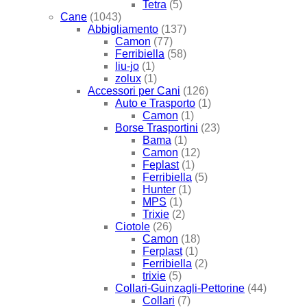
Tetra
(5)
Cane
(1043)
Abbigliamento
(137)
Camon
(77)
Ferribiella
(58)
liu-jo
(1)
zolux
(1)
Accessori per Cani
(126)
Auto e Trasporto
(1)
Camon
(1)
Borse Trasportini
(23)
Bama
(1)
Camon
(12)
Feplast
(1)
Ferribiella
(5)
Hunter
(1)
MPS
(1)
Trixie
(2)
Ciotole
(26)
Camon
(18)
Ferplast
(1)
Ferribiella
(2)
trixie
(5)
Collari-Guinzagli-Pettorine
(44)
Collari
(7)