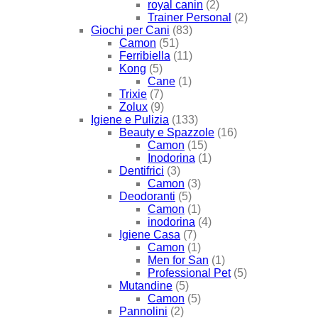
royal canin
(2)
Trainer Personal
(2)
Giochi per Cani
(83)
Camon
(51)
Ferribiella
(11)
Kong
(5)
Cane
(1)
Trixie
(7)
Zolux
(9)
Igiene e Pulizia
(133)
Beauty e Spazzole
(16)
Camon
(15)
Inodorina
(1)
Dentifrici
(3)
Camon
(3)
Deodoranti
(5)
Camon
(1)
inodorina
(4)
Igiene Casa
(7)
Camon
(1)
Men for San
(1)
Professional Pet
(5)
Mutandine
(5)
Camon
(5)
Pannolini
(2)