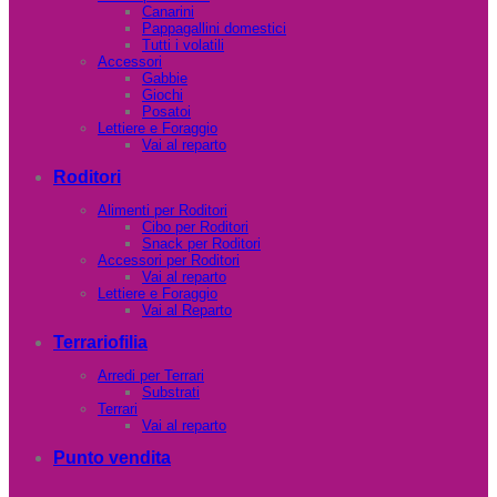
Canarini
Pappagallini domestici
Tutti i volatili
Accessori
Gabbie
Giochi
Posatoi
Lettiere e Foraggio
Vai al reparto
Roditori
Alimenti per Roditori
Cibo per Roditori
Snack per Roditori
Accessori per Roditori
Vai al reparto
Lettiere e Foraggio
Vai al Reparto
Terrariofilia
Arredi per Terrari
Substrati
Terrari
Vai al reparto
Punto vendita