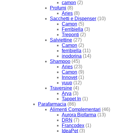
camon
(2)
Profumi
(8)
Aries
(8)
Sacchetti e Dispenser
(10)
Camon
(5)
Ferribiella
(3)
Treponti
(2)
Salviettine
(27)
Camon
(2)
ferribiella
(11)
inodorina
(14)
Shampoo
(45)
Aries
(23)
Camon
(9)
Innovet
(1)
yuup
(12)
Traversine
(4)
Arya
(3)
Tappet In
(1)
Parafarmacia
(86)
Alimenti Complementari
(46)
Aurora Biofarma
(13)
DRN
(7)
Francodex
(1)
IdeaPet
(3)