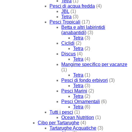
Tetra
(1)
Pesci di acqua fredda
(4)
JBL
(1)
Tetra
(3)
Pesci Tropicali
(17)
Betta e altri labirintidi
(anabantidi)
(3)
Tetra
(3)
Ciclidi
(2)
Tetra
(2)
Discus
(4)
Tetra
(4)
Mangime specifico per vacanze
(1)
Tetra
(1)
Pesci di fondo erbivori
(3)
Tetra
(3)
Pesci Marini
(2)
Tetra
(2)
Pesci Ornamentali
(6)
Tetra
(6)
Tutti i pesci
(1)
Ocean Nutrition
(1)
Cibo per Tartarughe
(4)
Tartarughe Acquatiche
(3)