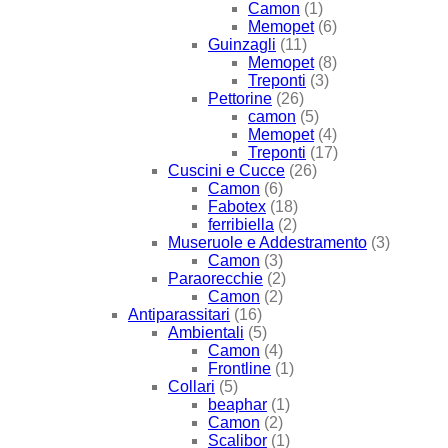
Camon
(1)
Memopet
(6)
Guinzagli
(11)
Memopet
(8)
Treponti
(3)
Pettorine
(26)
camon
(5)
Memopet
(4)
Treponti
(17)
Cuscini e Cucce
(26)
Camon
(6)
Fabotex
(18)
ferribiella
(2)
Museruole e Addestramento
(3)
Camon
(3)
Paraorecchie
(2)
Camon
(2)
Antiparassitari
(16)
Ambientali
(5)
Camon
(4)
Frontline
(1)
Collari
(5)
beaphar
(1)
Camon
(2)
Scalibor
(1)