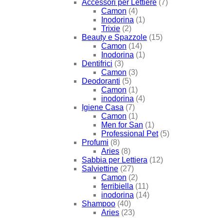
Accessori per Lettiere
(7)
Camon
(4)
Inodorina
(1)
Trixie
(2)
Beauty e Spazzole
(15)
Camon
(14)
Inodorina
(1)
Dentifrici
(3)
Camon
(3)
Deodoranti
(5)
Camon
(1)
inodorina
(4)
Igiene Casa
(7)
Camon
(1)
Men for San
(1)
Professional Pet
(5)
Profumi
(8)
Aries
(8)
Sabbia per Lettiera
(12)
Salviettine
(27)
Camon
(2)
ferribiella
(11)
inodorina
(14)
Shampoo
(40)
Aries
(23)