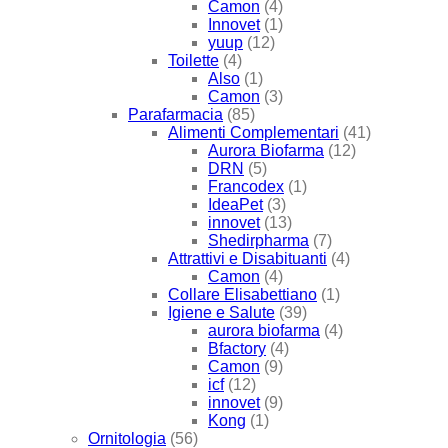
Camon
(4)
Innovet
(1)
yuup
(12)
Toilette
(4)
Also
(1)
Camon
(3)
Parafarmacia
(85)
Alimenti Complementari
(41)
Aurora Biofarma
(12)
DRN
(5)
Francodex
(1)
IdeaPet
(3)
innovet
(13)
Shedirpharma
(7)
Attrattivi e Disabituanti
(4)
Camon
(4)
Collare Elisabettiano
(1)
Igiene e Salute
(39)
aurora biofarma
(4)
Bfactory
(4)
Camon
(9)
icf
(12)
innovet
(9)
Kong
(1)
Ornitologia
(56)