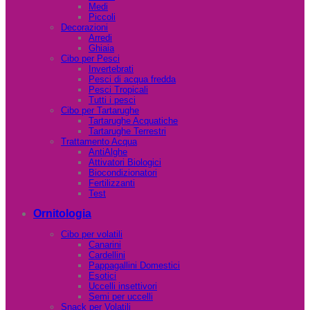
Medi
Piccoli
Decorazioni
Arredi
Ghiaia
Cibo per Pesci
Invertebrati
Pesci di acqua fredda
Pesci Tropicali
Tutti i pesci
Cibo per Tartarughe
Tartarughe Acquatiche
Tartarughe Terrestri
Trattamento Acqua
AntiAlghe
Attivatori Biologici
Biocondizionatori
Fertilizzanti
Test
Ornitologia
Cibo per volatili
Canarini
Cardellini
Pappagallini Domestici
Esotici
Uccelli insettivori
Semi per uccelli
Snack per Volatili