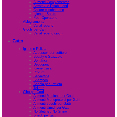
Alimenti Complementari
Attrattivi e Disabituanti
Collare elisabettiano
Igiene e Salute
Post-Operatorio
Abbigliamento
Vai al reparto
Giochi per Cani
Vai al reparto giochi
Gatto
Igiene e Pulizia
Accessori per Lettiere
Beauty e Spazzole
Dentifrici
Deodoranti
Igiene Casa
Profumi
Salviettine
Shampoo
Sabbia per Lettiera
Toilette
Cibo per Gatti
Alimenti Medicati per Gatti
Alimenti Monoproteici per Gatti
Alimenti secchi per Gatti
Alimenti Umidi per Gatti
No Glutine / No Grano
Snack per gatti