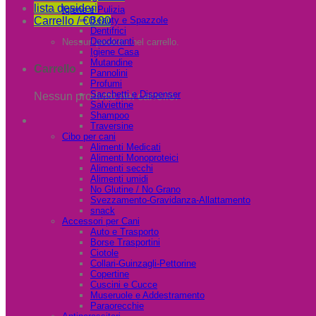
lista desideri
Igiene e Pulizia
Carrello /
€
0.00
Beauty e Spazzole
Dentifrici
Deodoranti
Nessun prodotto nel carrello.
Igiene Casa
Mutandine
Carrello
Pannolini
Profumi
Sacchetti e Dispenser
Nessun prodotto nel carrello.
Salviettine
Shampoo
Traversine
Cibo per cani
Alimenti Medicati
Alimenti Monoproteici
Alimenti secchi
Alimenti umidi
No Glutine / No Grano
Svezzamento-Gravidanza-Allattamento
snack
Accessori per Cani
Auto e Trasporto
Borse Trasportini
Ciotole
Collari-Guinzagli-Pettorine
Copertine
Cuscini e Cucce
Museruole e Addestramento
Paraorecchie