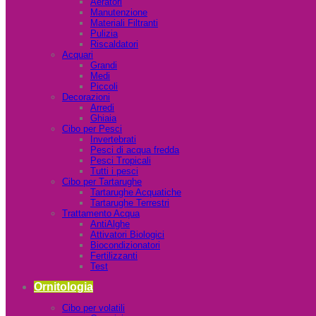
Aeratori
Manutenzione
Materiali Filtranti
Pulizia
Riscaldatori
Acquari
Grandi
Medi
Piccoli
Decorazioni
Arredi
Ghiaia
Cibo per Pesci
Invertebrati
Pesci di acqua fredda
Pesci Tropicali
Tutti i pesci
Cibo per Tartarughe
Tartarughe Acquatiche
Tartarughe Terrestri
Trattamento Acqua
AntiAlghe
Attivatori Biologici
Biocondizionatori
Fertilizzanti
Test
Ornitologia
Cibo per volatili