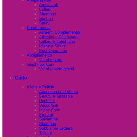
Antiparassitari
Ambientali
Collari
Shampoo
Spot-on
Spray
Parafarmacia
Alimenti Complementari
Attrattivi e Disabituanti
Collare elisabettiano
Igiene e Salute
Post-Operatorio
Abbigliamento
Vai al reparto
Giochi per Cani
Vai al reparto giochi
Gatto
Igiene e Pulizia
Accessori per Lettiere
Beauty e Spazzole
Dentifrici
Deodoranti
Igiene Casa
Profumi
Salviettine
Shampoo
Sabbia per Lettiera
Toilette