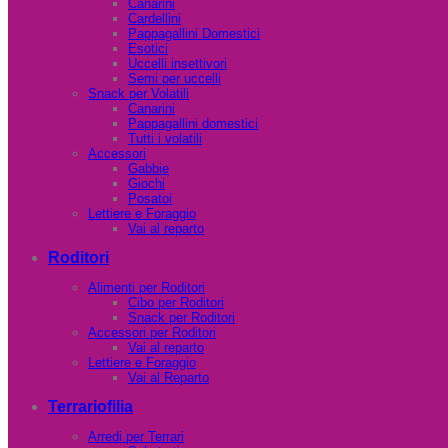
Canarini
Cardellini
Pappagallini Domestici
Esotici
Uccelli insettivori
Semi per uccelli
Snack per Volatili
Canarini
Pappagallini domestici
Tutti i volatili
Accessori
Gabbie
Giochi
Posatoi
Lettiere e Foraggio
Vai al reparto
Roditori
Alimenti per Roditori
Cibo per Roditori
Snack per Roditori
Accessori per Roditori
Vai al reparto
Lettiere e Foraggio
Vai al Reparto
Terrariofilia
Arredi per Terrari