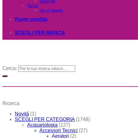
Substrati
Terrari
Vai al reparto
Punto vendita
SCEGLI PER MARCA
Cerca:
Ricerca
Novità
(1)
SCEGLI PER CATEGORIA
(1748)
Acquariologia
(127)
Accessori Tecnici
(27)
Aeratori
(2)