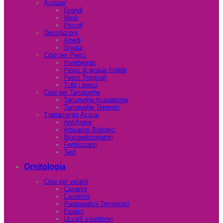
Acquari
Grandi
Medi
Piccoli
Decorazioni
Arredi
Ghiaia
Cibo per Pesci
Invertebrati
Pesci di acqua fredda
Pesci Tropicali
Tutti i pesci
Cibo per Tartarughe
Tartarughe Acquatiche
Tartarughe Terrestri
Trattamento Acqua
AntiAlghe
Attivatori Biologici
Biocondizionatori
Fertilizzanti
Test
Ornitologia
Cibo per volatili
Canarini
Cardellini
Pappagallini Domestici
Esotici
Uccelli insettivori