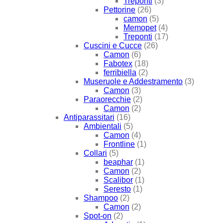
Treponti
(3)
Pettorine
(26)
camon
(5)
Memopet
(4)
Treponti
(17)
Cuscini e Cucce
(26)
Camon
(6)
Fabotex
(18)
ferribiella
(2)
Museruole e Addestramento
(3)
Camon
(3)
Paraorecchie
(2)
Camon
(2)
Antiparassitari
(16)
Ambientali
(5)
Camon
(4)
Frontline
(1)
Collari
(5)
beaphar
(1)
Camon
(2)
Scalibor
(1)
Seresto
(1)
Shampoo
(2)
Camon
(2)
Spot-on
(2)