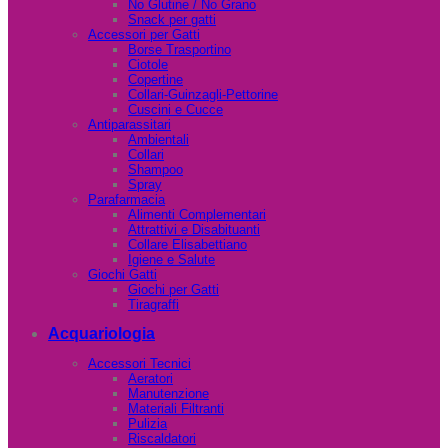
No Glutine / No Grano
Snack per gatti
Accessori per Gatti
Borse Trasportino
Ciotole
Copertine
Collari-Guinzagli-Pettorine
Cuscini e Cucce
Antiparassitari
Ambientali
Collari
Shampoo
Spray
Parafarmacia
Alimenti Complementari
Attrattivi e Disabituanti
Collare Elisabettiano
Igiene e Salute
Giochi Gatti
Giochi per Gatti
Tiragraffi
Acquariologia
Accessori Tecnici
Aeratori
Manutenzione
Materiali Filtranti
Pulizia
Riscaldatori