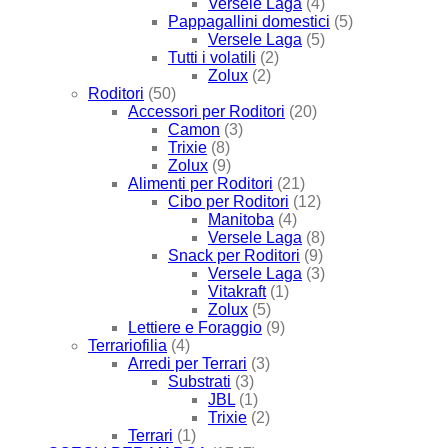
Versele Laga
(4)
Pappagallini domestici
(5)
Versele Laga
(5)
Tutti i volatili
(2)
Zolux
(2)
Roditori
(50)
Accessori per Roditori
(20)
Camon
(3)
Trixie
(8)
Zolux
(9)
Alimenti per Roditori
(21)
Cibo per Roditori
(12)
Manitoba
(4)
Versele Laga
(8)
Snack per Roditori
(9)
Versele Laga
(3)
Vitakraft
(1)
Zolux
(5)
Lettiere e Foraggio
(9)
Terrariofilia
(4)
Arredi per Terrari
(3)
Substrati
(3)
JBL
(1)
Trixie
(2)
Terrari
(1)