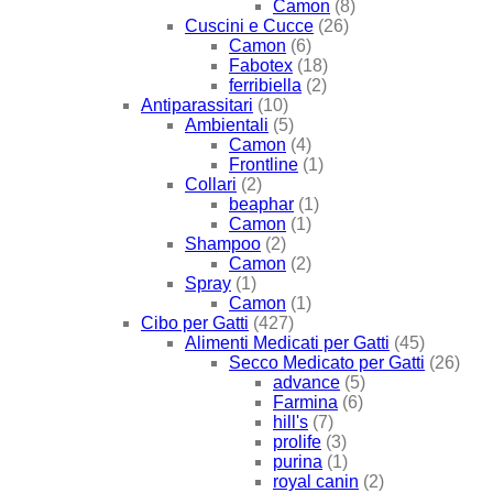
Camon
(8)
Cuscini e Cucce
(26)
Camon
(6)
Fabotex
(18)
ferribiella
(2)
Antiparassitari
(10)
Ambientali
(5)
Camon
(4)
Frontline
(1)
Collari
(2)
beaphar
(1)
Camon
(1)
Shampoo
(2)
Camon
(2)
Spray
(1)
Camon
(1)
Cibo per Gatti
(427)
Alimenti Medicati per Gatti
(45)
Secco Medicato per Gatti
(26)
advance
(5)
Farmina
(6)
hill's
(7)
prolife
(3)
purina
(1)
royal canin
(2)