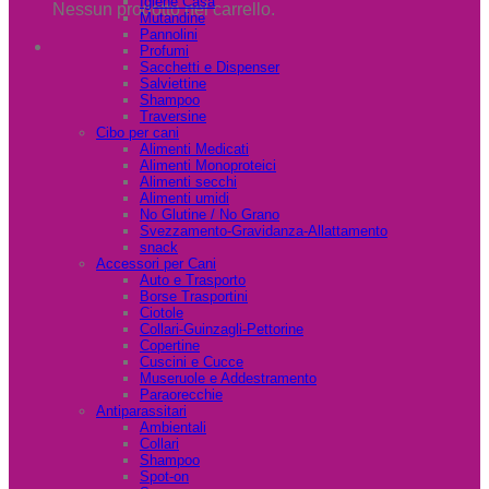
Igiene Casa
Nessun prodotto nel carrello.
Mutandine
Pannolini
Profumi
Sacchetti e Dispenser
Salviettine
Shampoo
Traversine
Cibo per cani
Alimenti Medicati
Alimenti Monoproteici
Alimenti secchi
Alimenti umidi
No Glutine / No Grano
Svezzamento-Gravidanza-Allattamento
snack
Accessori per Cani
Auto e Trasporto
Borse Trasportini
Ciotole
Collari-Guinzagli-Pettorine
Copertine
Cuscini e Cucce
Museruole e Addestramento
Paraorecchie
Antiparassitari
Ambientali
Collari
Shampoo
Spot-on