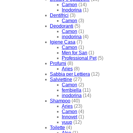
Camon
(14)
Inodorina
(1)
Dentifrici
(3)
Camon
(3)
Deodoranti
(5)
Camon
(1)
inodorina
(4)
Igiene Casa
(7)
Camon
(1)
Men for San
(1)
Professional Pet
(5)
Profumi
(8)
Aries
(8)
Sabbia per Lettiera
(12)
Salviettine
(27)
Camon
(2)
ferribiella
(11)
inodorina
(14)
Shampoo
(40)
Aries
(23)
Camon
(4)
Innovet
(1)
yuup
(12)
Toilette
(4)
Also
(1)