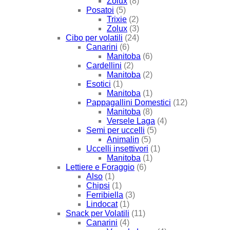
Zolux
(8)
Posatoi
(5)
Trixie
(2)
Zolux
(3)
Cibo per volatili
(24)
Canarini
(6)
Manitoba
(6)
Cardellini
(2)
Manitoba
(2)
Esotici
(1)
Manitoba
(1)
Pappagallini Domestici
(12)
Manitoba
(8)
Versele Laga
(4)
Semi per uccelli
(5)
Animalin
(5)
Uccelli insettivori
(1)
Manitoba
(1)
Lettiere e Foraggio
(6)
Also
(1)
Chipsi
(1)
Ferribiella
(3)
Lindocat
(1)
Snack per Volatili
(11)
Canarini
(4)