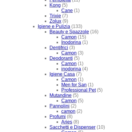
Kong
(5)
Cane
(1)
Trixie
(7)
Zolux
(9)
Igiene e Pulizia
(133)
Beauty e Spazzole
(16)
Camon
(15)
Inodorina
(1)
Dentifrici
(3)
Camon
(3)
Deodoranti
(5)
Camon
(1)
inodorina
(4)
Igiene Casa
(7)
Camon
(1)
Men for San
(1)
Professional Pet
(5)
Mutandine
(5)
Camon
(5)
Pannolini
(2)
camon
(2)
Profumi
(8)
Aries
(8)
Sacchetti e Dispenser
(10)