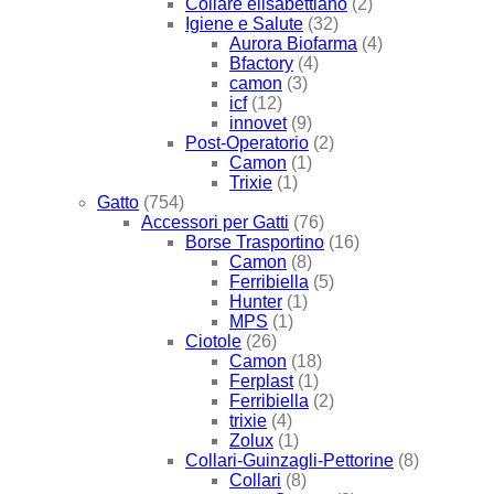
Collare elisabettiano
(2)
Igiene e Salute
(32)
Aurora Biofarma
(4)
Bfactory
(4)
camon
(3)
icf
(12)
innovet
(9)
Post-Operatorio
(2)
Camon
(1)
Trixie
(1)
Gatto
(754)
Accessori per Gatti
(76)
Borse Trasportino
(16)
Camon
(8)
Ferribiella
(5)
Hunter
(1)
MPS
(1)
Ciotole
(26)
Camon
(18)
Ferplast
(1)
Ferribiella
(2)
trixie
(4)
Zolux
(1)
Collari-Guinzagli-Pettorine
(8)
Collari
(8)