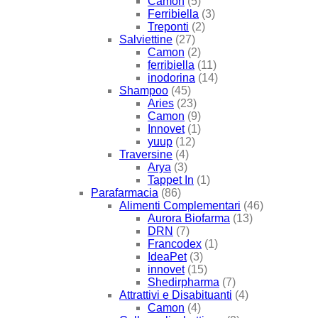
Camon
(5)
Ferribiella
(3)
Treponti
(2)
Salviettine
(27)
Camon
(2)
ferribiella
(11)
inodorina
(14)
Shampoo
(45)
Aries
(23)
Camon
(9)
Innovet
(1)
yuup
(12)
Traversine
(4)
Arya
(3)
Tappet In
(1)
Parafarmacia
(86)
Alimenti Complementari
(46)
Aurora Biofarma
(13)
DRN
(7)
Francodex
(1)
IdeaPet
(3)
innovet
(15)
Shedirpharma
(7)
Attrattivi e Disabituanti
(4)
Camon
(4)