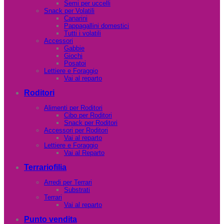
Semi per uccelli
Snack per Volatili
Canarini
Pappagallini domestici
Tutti i volatili
Accessori
Gabbie
Giochi
Posatoi
Lettiere e Foraggio
Vai al reparto
Roditori
Alimenti per Roditori
Cibo per Roditori
Snack per Roditori
Accessori per Roditori
Vai al reparto
Lettiere e Foraggio
Vai al Reparto
Terrariofilia
Arredi per Terrari
Substrati
Terrari
Vai al reparto
Punto vendita