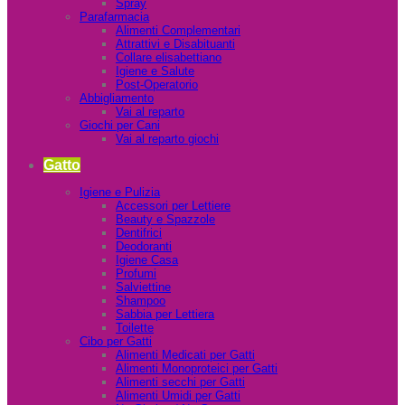
Spray
Parafarmacia
Alimenti Complementari
Attrattivi e Disabituanti
Collare elisabettiano
Igiene e Salute
Post-Operatorio
Abbigliamento
Vai al reparto
Giochi per Cani
Vai al reparto giochi
Gatto
Igiene e Pulizia
Accessori per Lettiere
Beauty e Spazzole
Dentifrici
Deodoranti
Igiene Casa
Profumi
Salviettine
Shampoo
Sabbia per Lettiera
Toilette
Cibo per Gatti
Alimenti Medicati per Gatti
Alimenti Monoproteici per Gatti
Alimenti secchi per Gatti
Alimenti Umidi per Gatti