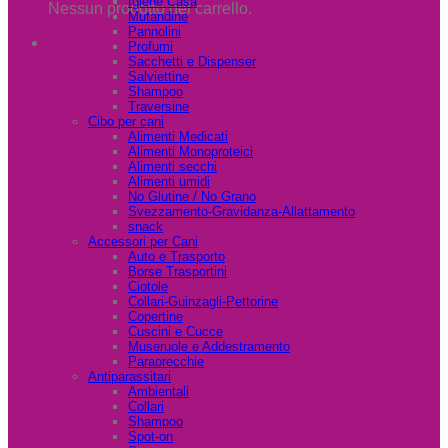
Igiene Casa
Nessun prodotto nel carrello.
Mutandine
Pannolini
Profumi
Sacchetti e Dispenser
Salviettine
Shampoo
Traversine
Cibo per cani
Alimenti Medicati
Alimenti Monoproteici
Alimenti secchi
Alimenti umidi
No Glutine / No Grano
Svezzamento-Gravidanza-Allattamento
snack
Accessori per Cani
Auto e Trasporto
Borse Trasportini
Ciotole
Collari-Guinzagli-Pettorine
Copertine
Cuscini e Cucce
Museruole e Addestramento
Paraorecchie
Antiparassitari
Ambientali
Collari
Shampoo
Spot-on