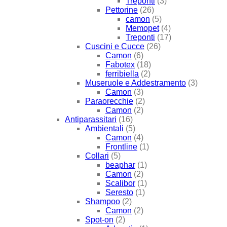
Treponti
(3)
Pettorine
(26)
camon
(5)
Memopet
(4)
Treponti
(17)
Cuscini e Cucce
(26)
Camon
(6)
Fabotex
(18)
ferribiella
(2)
Museruole e Addestramento
(3)
Camon
(3)
Paraorecchie
(2)
Camon
(2)
Antiparassitari
(16)
Ambientali
(5)
Camon
(4)
Frontline
(1)
Collari
(5)
beaphar
(1)
Camon
(2)
Scalibor
(1)
Seresto
(1)
Shampoo
(2)
Camon
(2)
Spot-on
(2)