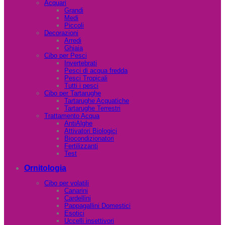
Acquari
Grandi
Medi
Piccoli
Decorazioni
Arredi
Ghiaia
Cibo per Pesci
Invertebrati
Pesci di acqua fredda
Pesci Tropicali
Tutti i pesci
Cibo per Tartarughe
Tartarughe Acquatiche
Tartarughe Terrestri
Trattamento Acqua
AntiAlghe
Attivatori Biologici
Biocondizionatori
Fertilizzanti
Test
Ornitologia
Cibo per volatili
Canarini
Cardellini
Pappagallini Domestici
Esotici
Uccelli insettivori