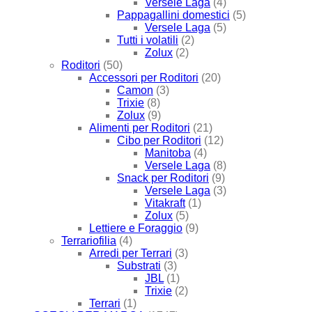
Versele Laga
(4)
Pappagallini domestici
(5)
Versele Laga
(5)
Tutti i volatili
(2)
Zolux
(2)
Roditori
(50)
Accessori per Roditori
(20)
Camon
(3)
Trixie
(8)
Zolux
(9)
Alimenti per Roditori
(21)
Cibo per Roditori
(12)
Manitoba
(4)
Versele Laga
(8)
Snack per Roditori
(9)
Versele Laga
(3)
Vitakraft
(1)
Zolux
(5)
Lettiere e Foraggio
(9)
Terrariofilia
(4)
Arredi per Terrari
(3)
Substrati
(3)
JBL
(1)
Trixie
(2)
Terrari
(1)