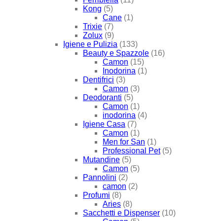
Kong
(5)
Cane
(1)
Trixie
(7)
Zolux
(9)
Igiene e Pulizia
(133)
Beauty e Spazzole
(16)
Camon
(15)
Inodorina
(1)
Dentifrici
(3)
Camon
(3)
Deodoranti
(5)
Camon
(1)
inodorina
(4)
Igiene Casa
(7)
Camon
(1)
Men for San
(1)
Professional Pet
(5)
Mutandine
(5)
Camon
(5)
Pannolini
(2)
camon
(2)
Profumi
(8)
Aries
(8)
Sacchetti e Dispenser
(10)