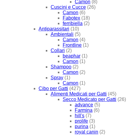
Camon
(8)
Cuscini e Cucce
(26)
Camon
(6)
Fabotex
(18)
ferribiella
(2)
Antiparassitari
(10)
Ambientali
(5)
Camon
(4)
Frontline
(1)
Collari
(2)
beaphar
(1)
Camon
(1)
Shampoo
(2)
Camon
(2)
Spray
(1)
Camon
(1)
Cibo per Gatti
(427)
Alimenti Medicati per Gatti
(45)
Secco Medicato per Gatti
(26)
advance
(5)
Farmina
(6)
hill's
(7)
prolife
(3)
purina
(1)
royal canin
(2)