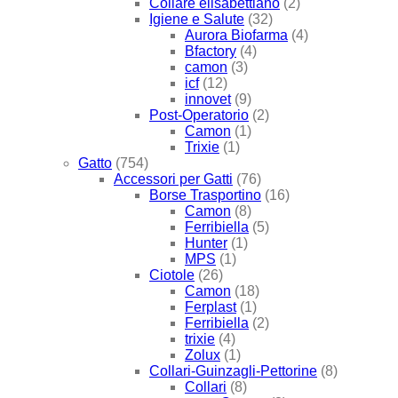
Collare elisabettiano
(2)
Igiene e Salute
(32)
Aurora Biofarma
(4)
Bfactory
(4)
camon
(3)
icf
(12)
innovet
(9)
Post-Operatorio
(2)
Camon
(1)
Trixie
(1)
Gatto
(754)
Accessori per Gatti
(76)
Borse Trasportino
(16)
Camon
(8)
Ferribiella
(5)
Hunter
(1)
MPS
(1)
Ciotole
(26)
Camon
(18)
Ferplast
(1)
Ferribiella
(2)
trixie
(4)
Zolux
(1)
Collari-Guinzagli-Pettorine
(8)
Collari
(8)