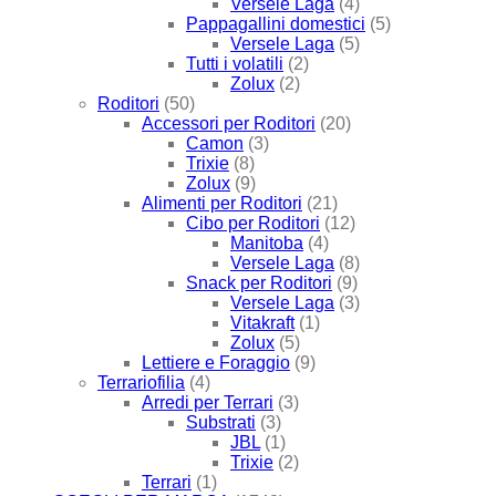
Versele Laga
(4)
Pappagallini domestici
(5)
Versele Laga
(5)
Tutti i volatili
(2)
Zolux
(2)
Roditori
(50)
Accessori per Roditori
(20)
Camon
(3)
Trixie
(8)
Zolux
(9)
Alimenti per Roditori
(21)
Cibo per Roditori
(12)
Manitoba
(4)
Versele Laga
(8)
Snack per Roditori
(9)
Versele Laga
(3)
Vitakraft
(1)
Zolux
(5)
Lettiere e Foraggio
(9)
Terrariofilia
(4)
Arredi per Terrari
(3)
Substrati
(3)
JBL
(1)
Trixie
(2)
Terrari
(1)