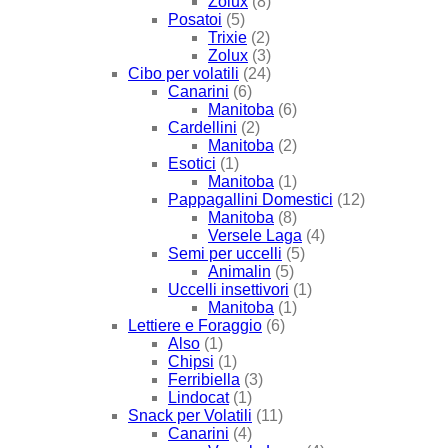
Zolux
(8)
Posatoi
(5)
Trixie
(2)
Zolux
(3)
Cibo per volatili
(24)
Canarini
(6)
Manitoba
(6)
Cardellini
(2)
Manitoba
(2)
Esotici
(1)
Manitoba
(1)
Pappagallini Domestici
(12)
Manitoba
(8)
Versele Laga
(4)
Semi per uccelli
(5)
Animalin
(5)
Uccelli insettivori
(1)
Manitoba
(1)
Lettiere e Foraggio
(6)
Also
(1)
Chipsi
(1)
Ferribiella
(3)
Lindocat
(1)
Snack per Volatili
(11)
Canarini
(4)