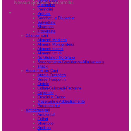
Igiene Casa
Nessun prodotto nel carrello.
Mutandine
Pannolini
Profumi
Sacchetti e Dispenser
Salviettine
Shampoo
Traversine
Cibo per cani
Alimenti Medicati
Alimenti Monoproteici
Alimenti secchi
Alimenti umidi
No Glutine / No Grano
Svezzamento-Gravidanza-Allattamento
snack
Accessori per Cani
Auto e Trasporto
Borse Trasportini
Ciotole
Collari-Guinzagli-Pettorine
Copertine
Cuscini e Cucce
Museruole e Addestramento
Paraorecchie
Antiparassitari
Ambientali
Collari
Shampoo
Spot-on