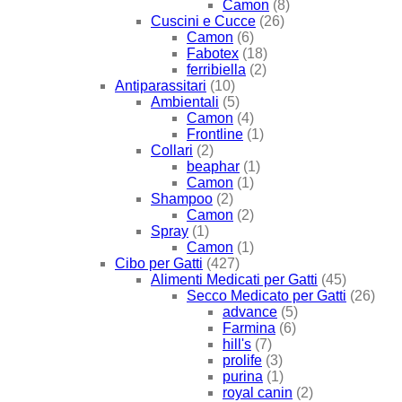
Camon
(8)
Cuscini e Cucce
(26)
Camon
(6)
Fabotex
(18)
ferribiella
(2)
Antiparassitari
(10)
Ambientali
(5)
Camon
(4)
Frontline
(1)
Collari
(2)
beaphar
(1)
Camon
(1)
Shampoo
(2)
Camon
(2)
Spray
(1)
Camon
(1)
Cibo per Gatti
(427)
Alimenti Medicati per Gatti
(45)
Secco Medicato per Gatti
(26)
advance
(5)
Farmina
(6)
hill's
(7)
prolife
(3)
purina
(1)
royal canin
(2)