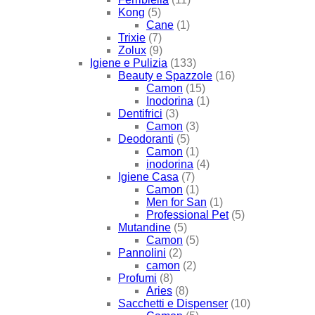
Kong
(5)
Cane
(1)
Trixie
(7)
Zolux
(9)
Igiene e Pulizia
(133)
Beauty e Spazzole
(16)
Camon
(15)
Inodorina
(1)
Dentifrici
(3)
Camon
(3)
Deodoranti
(5)
Camon
(1)
inodorina
(4)
Igiene Casa
(7)
Camon
(1)
Men for San
(1)
Professional Pet
(5)
Mutandine
(5)
Camon
(5)
Pannolini
(2)
camon
(2)
Profumi
(8)
Aries
(8)
Sacchetti e Dispenser
(10)