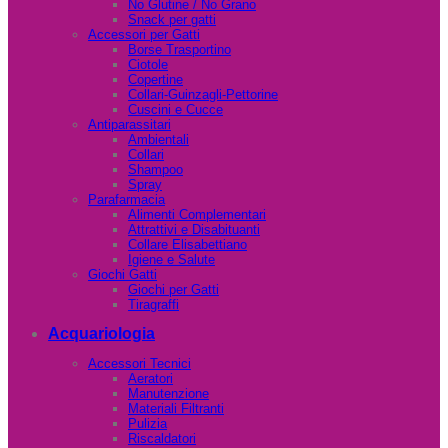
No Glutine / No Grano
Snack per gatti
Accessori per Gatti
Borse Trasportino
Ciotole
Copertine
Collari-Guinzagli-Pettorine
Cuscini e Cucce
Antiparassitari
Ambientali
Collari
Shampoo
Spray
Parafarmacia
Alimenti Complementari
Attrattivi e Disabituanti
Collare Elisabettiano
Igiene e Salute
Giochi Gatti
Giochi per Gatti
Tiragraffi
Acquariologia
Accessori Tecnici
Aeratori
Manutenzione
Materiali Filtranti
Pulizia
Riscaldatori