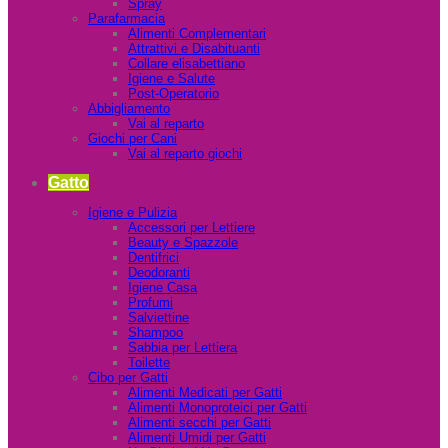
Spray
Parafarmacia
Alimenti Complementari
Attrattivi e Disabituanti
Collare elisabettiano
Igiene e Salute
Post-Operatorio
Abbigliamento
Vai al reparto
Giochi per Cani
Vai al reparto giochi
Gatto
Igiene e Pulizia
Accessori per Lettiere
Beauty e Spazzole
Dentifrici
Deodoranti
Igiene Casa
Profumi
Salviettine
Shampoo
Sabbia per Lettiera
Toilette
Cibo per Gatti
Alimenti Medicati per Gatti
Alimenti Monoproteici per Gatti
Alimenti secchi per Gatti
Alimenti Umidi per Gatti