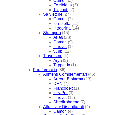
Camon
(5)
Ferribiella
(3)
Treponti
(2)
Salviettine
(27)
Camon
(2)
ferribiella
(11)
inodorina
(14)
Shampoo
(45)
Aries
(23)
Camon
(9)
Innovet
(1)
yuup
(12)
Traversine
(4)
Arya
(3)
Tappet In
(1)
Parafarmacia
(86)
Alimenti Complementari
(46)
Aurora Biofarma
(13)
DRN
(7)
Francodex
(1)
IdeaPet
(3)
innovet
(15)
Shedirpharma
(7)
Attrattivi e Disabituanti
(4)
Camon
(4)