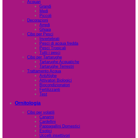
Acquari
Grandi
Medi
Piccoli
Decorazioni
Arredi
Ghiaia
Cibo per Pesci
Invertebrati
Pesci di acqua fredda
Pesci Tropicali
Tutti i pesci
Cibo per Tartarughe
Tartarughe Acquatiche
Tartarughe Terrestri
Trattamento Acqua
AntiAlghe
Attivatori Biologici
Biocondizionatori
Fertilizzanti
Test
Ornitologia
Cibo per volatili
Canarini
Cardellini
Pappagallini Domestici
Esotici
Uccelli insettivori