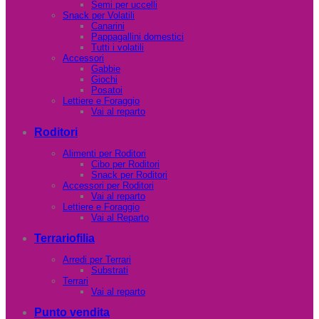
Semi per uccelli
Snack per Volatili
Canarini
Pappagallini domestici
Tutti i volatili
Accessori
Gabbie
Giochi
Posatoi
Lettiere e Foraggio
Vai al reparto
Roditori
Alimenti per Roditori
Cibo per Roditori
Snack per Roditori
Accessori per Roditori
Vai al reparto
Lettiere e Foraggio
Vai al Reparto
Terrariofilia
Arredi per Terrari
Substrati
Terrari
Vai al reparto
Punto vendita