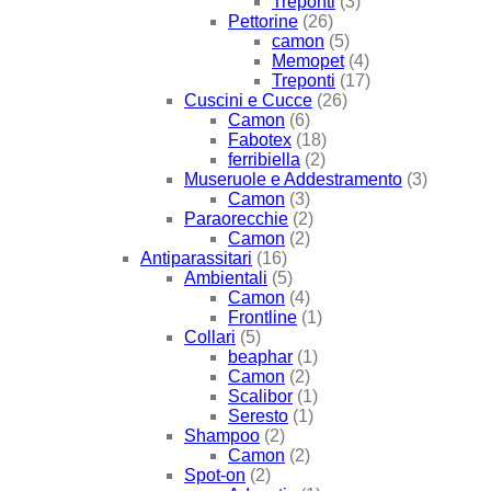
Treponti
(3)
Pettorine
(26)
camon
(5)
Memopet
(4)
Treponti
(17)
Cuscini e Cucce
(26)
Camon
(6)
Fabotex
(18)
ferribiella
(2)
Museruole e Addestramento
(3)
Camon
(3)
Paraorecchie
(2)
Camon
(2)
Antiparassitari
(16)
Ambientali
(5)
Camon
(4)
Frontline
(1)
Collari
(5)
beaphar
(1)
Camon
(2)
Scalibor
(1)
Seresto
(1)
Shampoo
(2)
Camon
(2)
Spot-on
(2)