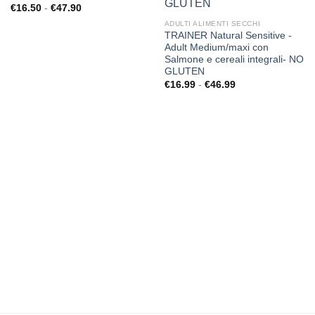
dei
dei
Fascia
€
16.50
-
€
47.90
desideri
desideri
di
ADULTI ALIMENTI SECCHI
prezzo:
da
TRAINER Natural Sensitive -
€16.50
Adult Medium/maxi con
a
Salmone e cereali integrali- NO
€47.90
GLUTEN
Fascia
€
16.99
-
€
46.99
di
prezzo:
da
€16.99
a
€46.99