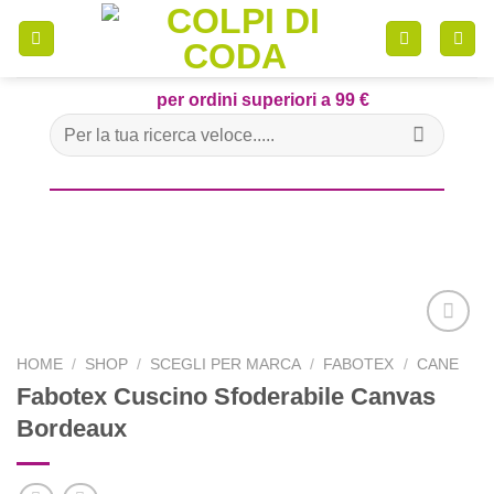
Skip
to
content
per ordini superiori a 99 €
Cerca:
HOME
/
SHOP
/
SCEGLI PER MARCA
/
FABOTEX
/
CANE
Fabotex Cuscino Sfoderabile Canvas
Aggiungi
alla lista
Bordeaux
dei
desideri