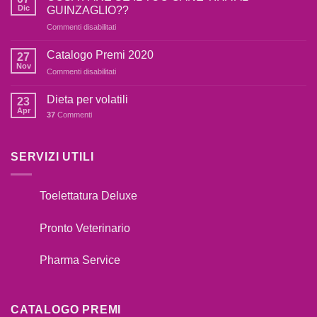
cane
Dic
GUINZAGLIO??
è
su
Commenti disabilitati
terrorizzato
COSA
dai
FARE
botti,cosa
Catalogo Premi 2020
27
SE
fare??
Nov
su
Commenti disabilitati
IL
Catalogo
TUO
Premi
Dieta per volatili
CANE
23
2020
Apr
TIRA
37
Commenti
AL
GUINZAGLIO??
SERVIZI UTILI
Toelettatura Deluxe
Pronto Veterinario
Pharma Service
CATALOGO PREMI