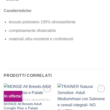
Caratteristiche:
tessuto poliestere 100% idrorepellente
completamente sfoderabile
materiali ultra resistenti e confortevoli
PER TUTTI GLI
PER TUTTI GLI
ACCESSORI PER GATTO
ACCESSORI PER CANE
CLICCA QUI
CLICCA QUI
PRODOTTI CORRELATI
In offerta!
ADULTI CIBO SECCO MONOPROTEICO
MONGE All Breeds Adult
Aggiungi
Aggiungi
Coniglio Riso e Patate
alla lista
alla lista