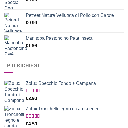
Petreet Natura Vellutata di Pollo con Carote
€
0.99
Manitoba Pastoncino Paté Insect
€
1.99
I PIÙ RICHIESTI
Zolux Specchio Tondo + Campana
Valutato
€
3.90
5.00
su 5
Zolux Tronchetti legno e carota eden
Valutato
€
4.50
5.00
su 5