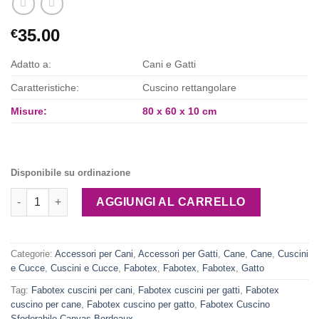
35.00
€
Adatto a:
Cani e Gatti
Caratteristiche:
Cuscino rettangolare
Misure:
80 x 60 x 10 cm
Disponibile su ordinazione
Fabotex Cuscino Sfoderabile Canvas Bordeaux quantità
AGGIUNGI AL CARRELLO
Categorie:
Accessori per Cani
,
Accessori per Gatti
,
Cane
,
Cane
,
Cuscini
e Cucce
,
Cuscini e Cucce
,
Fabotex
,
Fabotex
,
Fabotex
,
Gatto
Tag:
Fabotex cuscini per cani
,
Fabotex cuscini per gatti
,
Fabotex
cuscino per cane
,
Fabotex cuscino per gatto
,
Fabotex Cuscino
Sfoderabile Canvas Bordeaux