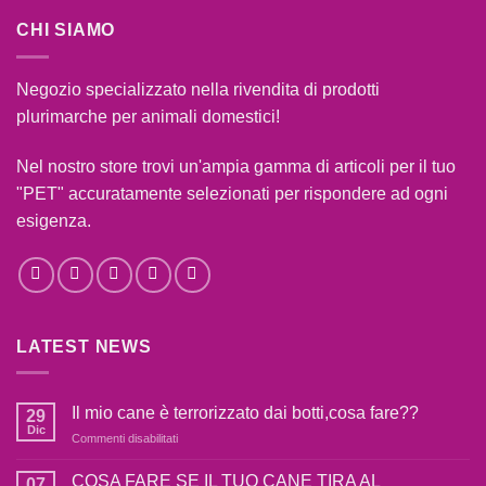
CHI SIAMO
Negozio specializzato nella rivendita di prodotti
plurimarche per animali domestici!
Nel nostro store trovi un'ampia gamma di articoli per il tuo
"PET" accuratamente selezionati per rispondere ad ogni
esigenza.
LATEST NEWS
Il mio cane è terrorizzato dai botti,cosa fare??
29
Dic
su
Commenti disabilitati
Il
mio
COSA FARE SE IL TUO CANE TIRA AL
07