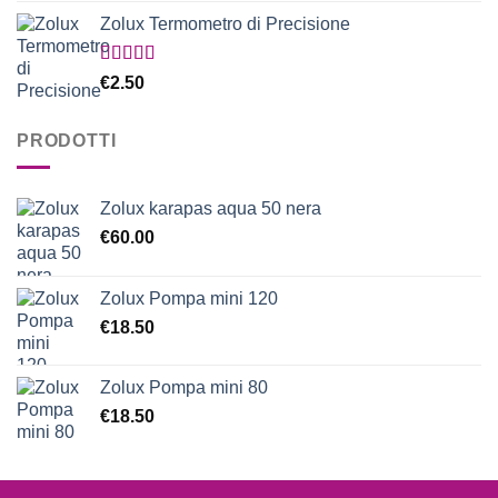
Zolux Termometro di Precisione
Valutato
€
2.50
5.00
su 5
PRODOTTI
Zolux karapas aqua 50 nera
€
60.00
Zolux Pompa mini 120
€
18.50
Zolux Pompa mini 80
€
18.50