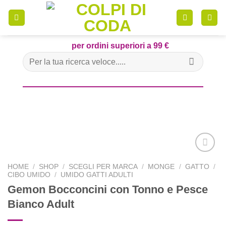
Skip
to
content
per ordini superiori a 99 €
Cerca:
HOME
/
SHOP
/
SCEGLI PER MARCA
/
MONGE
/
GATTO
/
CIBO UMIDO
/
UMIDO GATTI ADULTI
Gemon Bocconcini con Tonno e Pesce
Aggiungi
alla lista
Bianco Adult
dei
desideri