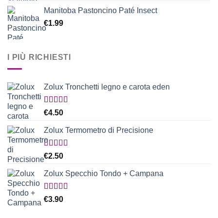
Manitoba Pastoncino Paté Insect
€
1.99
I PIÙ RICHIESTI
Zolux Tronchetti legno e carota eden
Valutato
€
4.50
5.00
su 5
Zolux Termometro di Precisione
Valutato
€
2.50
5.00
su 5
Zolux Specchio Tondo + Campana
Valutato
€
3.90
5.00
su 5