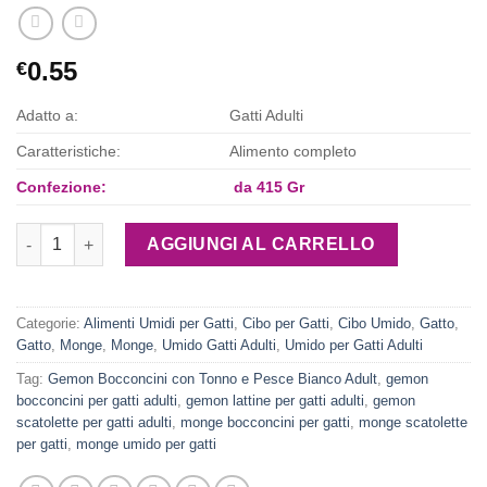
0.55
€
Adatto a:
Gatti Adulti
Caratteristiche:
Alimento completo
Confezione:
da 415 Gr
Gemon Bocconcini con Tonno e Pesce Bianco Adult quantità
AGGIUNGI AL CARRELLO
Categorie:
Alimenti Umidi per Gatti
,
Cibo per Gatti
,
Cibo Umido
,
Gatto
,
Gatto
,
Monge
,
Monge
,
Umido Gatti Adulti
,
Umido per Gatti Adulti
Tag:
Gemon Bocconcini con Tonno e Pesce Bianco Adult
,
gemon
bocconcini per gatti adulti
,
gemon lattine per gatti adulti
,
gemon
scatolette per gatti adulti
,
monge bocconcini per gatti
,
monge scatolette
per gatti
,
monge umido per gatti