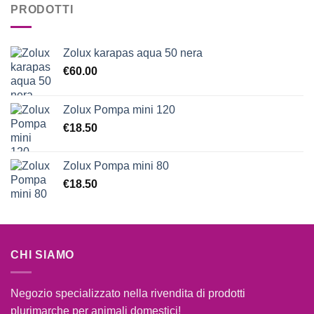
PRODOTTI
Zolux karapas aqua 50 nera
€
60.00
Zolux Pompa mini 120
€
18.50
Zolux Pompa mini 80
€
18.50
CHI SIAMO
Negozio specializzato nella rivendita di prodotti
plurimarche per animali domestici!