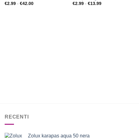
alla lista
alla lista
Fascia
Fascia
€
2.99
-
€
42.00
€
2.99
-
€
13.99
di
di
dei
dei
prezzo:
prezzo:
desideri
desideri
da
da
€2.99
€2.99
a
a
€42.00
€13.99
RECENTI
Zolux karapas aqua 50 nera