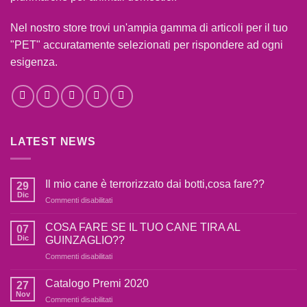
Nel nostro store trovi un'ampia gamma di articoli per il tuo
"PET" accuratamente selezionati per rispondere ad ogni
esigenza.
LATEST NEWS
Il mio cane è terrorizzato dai botti,cosa fare??
29
Dic
su
Commenti disabilitati
Il
mio
COSA FARE SE IL TUO CANE TIRA AL
07
cane
Dic
GUINZAGLIO??
è
su
Commenti disabilitati
terrorizzato
COSA
dai
FARE
botti,cosa
Catalogo Premi 2020
27
SE
fare??
Nov
su
Commenti disabilitati
IL