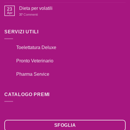
Catalogo
TUO
Premi
Dieta per volatili
CANE
23
2020
Apr
TIRA
37
Commenti
AL
GUINZAGLIO??
SERVIZI UTILI
Toelettatura Deluxe
Pronto Veterinario
Pharma Service
CATALOGO PREMI
SFOGLIA