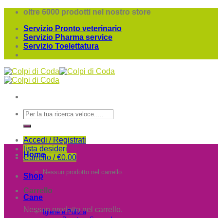
Skip
oltre 6000 prodotti nel nostro store
to
Servizio Pronto veterinario
content
Servizio Pharma service
Servizio Toelettatura
Cerca:
Accedi / Registrati
lista desideri
Home
Carrello /
€
0.00
Nessun prodotto nel carrello.
Shop
Carrello
Cane
Nessun prodotto nel carrello.
Igiene e Pulizia