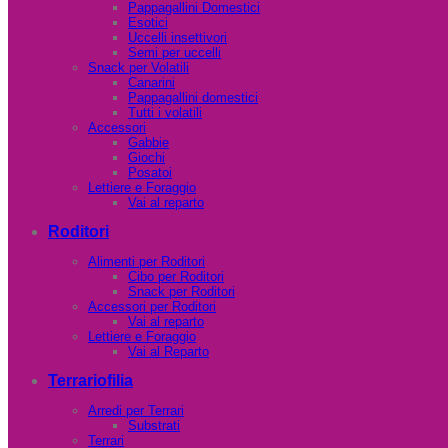
Pappagallini Domestici
Esotici
Uccelli insettivori
Semi per uccelli
Snack per Volatili
Canarini
Pappagallini domestici
Tutti i volatili
Accessori
Gabbie
Giochi
Posatoi
Lettiere e Foraggio
Vai al reparto
Roditori
Alimenti per Roditori
Cibo per Roditori
Snack per Roditori
Accessori per Roditori
Vai al reparto
Lettiere e Foraggio
Vai al Reparto
Terrariofilia
Arredi per Terrari
Substrati
Terrari