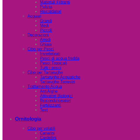
Materiali Filtranti
Pulizia
Riscaldatori
Acquari
Grandi
Medi
Piccoli
Decorazioni
Arredi
Ghiaia
Cibo per Pesci
Invertebrati
Pesci di acqua fredda
Pesci Tropicali
Tutti i pesci
Cibo per Tartarughe
Tartarughe Acquatiche
Tartarughe Terrestri
Trattamento Acqua
AntiAlghe
Attivatori Biologici
Biocondizionatori
Fertilizzanti
Test
Ornitologia
Cibo per volatili
Canarini
Cardellini