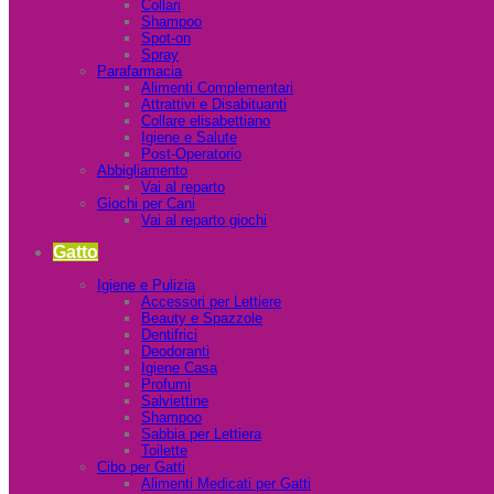
Collari
Shampoo
Spot-on
Spray
Parafarmacia
Alimenti Complementari
Attrattivi e Disabituanti
Collare elisabettiano
Igiene e Salute
Post-Operatorio
Abbigliamento
Vai al reparto
Giochi per Cani
Vai al reparto giochi
Gatto
Igiene e Pulizia
Accessori per Lettiere
Beauty e Spazzole
Dentifrici
Deodoranti
Igiene Casa
Profumi
Salviettine
Shampoo
Sabbia per Lettiera
Toilette
Cibo per Gatti
Alimenti Medicati per Gatti