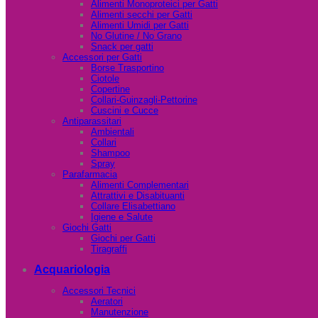
Alimenti Monoproteici per Gatti
Alimenti secchi per Gatti
Alimenti Umidi per Gatti
No Glutine / No Grano
Snack per gatti
Accessori per Gatti
Borse Trasportino
Ciotole
Copertine
Collari-Guinzagli-Pettorine
Cuscini e Cucce
Antiparassitari
Ambientali
Collari
Shampoo
Spray
Parafarmacia
Alimenti Complementari
Attrattivi e Disabituanti
Collare Elisabettiano
Igiene e Salute
Giochi Gatti
Giochi per Gatti
Tiragraffi
Acquariologia
Accessori Tecnici
Aeratori
Manutenzione