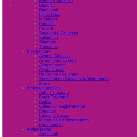
Beauty e Spazzole
Dentifrici
Deodoranti
Igiene Casa
Mutandine
Pannolini
Profumi
Sacchetti e Dispenser
Salviettine
Shampoo
Traversine
Cibo per cani
Alimenti Medicati
Alimenti Monoproteici
Alimenti secchi
Alimenti umidi
No Glutine / No Grano
Svezzamento-Gravidanza-Allattamento
snack
Accessori per Cani
Auto e Trasporto
Borse Trasportini
Ciotole
Collari-Guinzagli-Pettorine
Copertine
Cuscini e Cucce
Museruole e Addestramento
Paraorecchie
Antiparassitari
Ambientali