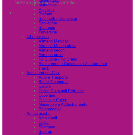
Igiene Casa
Nessun prodotto nel carrello.
Mutandine
Pannolini
Profumi
Sacchetti e Dispenser
Salviettine
Shampoo
Traversine
Cibo per cani
Alimenti Medicati
Alimenti Monoproteici
Alimenti secchi
Alimenti umidi
No Glutine / No Grano
Svezzamento-Gravidanza-Allattamento
snack
Accessori per Cani
Auto e Trasporto
Borse Trasportini
Ciotole
Collari-Guinzagli-Pettorine
Copertine
Cuscini e Cucce
Museruole e Addestramento
Paraorecchie
Antiparassitari
Ambientali
Collari
Shampoo
Spot-on