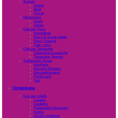
Acquari
Grandi
Medi
Piccoli
Decorazioni
Arredi
Ghiaia
Cibo per Pesci
Invertebrati
Pesci di acqua fredda
Pesci Tropicali
Tutti i pesci
Cibo per Tartarughe
Tartarughe Acquatiche
Tartarughe Terrestri
Trattamento Acqua
AntiAlghe
Attivatori Biologici
Biocondizionatori
Fertilizzanti
Test
Ornitologia
Cibo per volatili
Canarini
Cardellini
Pappagallini Domestici
Esotici
Uccelli insettivori