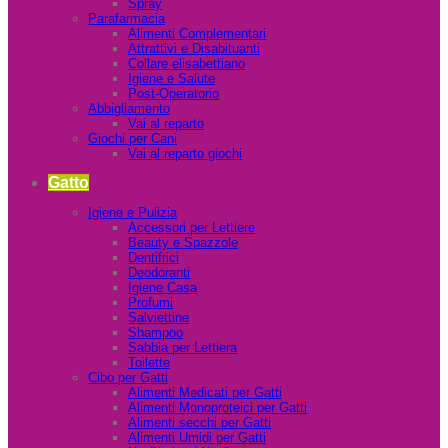
Spray
Parafarmacia
Alimenti Complementari
Attrattivi e Disabituanti
Collare elisabettiano
Igiene e Salute
Post-Operatorio
Abbigliamento
Vai al reparto
Giochi per Cani
Vai al reparto giochi
Gatto
Igiene e Pulizia
Accessori per Lettiere
Beauty e Spazzole
Dentifrici
Deodoranti
Igiene Casa
Profumi
Salviettine
Shampoo
Sabbia per Lettiera
Toilette
Cibo per Gatti
Alimenti Medicati per Gatti
Alimenti Monoproteici per Gatti
Alimenti secchi per Gatti
Alimenti Umidi per Gatti