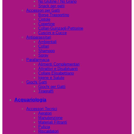
No Glutine / No Grano
Snack per gatti
Accessori per Gatti
Borse Trasportino
Ciotole
Copertine
Collari-Guinzagli-Pettorine
Cuscini e Cucce
Antiparassitari
Ambientali
Collari
Shampoo
Spray
Parafarmacia
Alimenti Complementari
Attrattivi e Disabituanti
Collare Elisabettiano
Igiene e Salute
Giochi Gatti
Giochi per Gatti
Tiragraffi
Acquariologia
Accessori Tecnici
Aeratori
Manutenzione
Materiali Filtranti
Pulizia
Riscaldatori