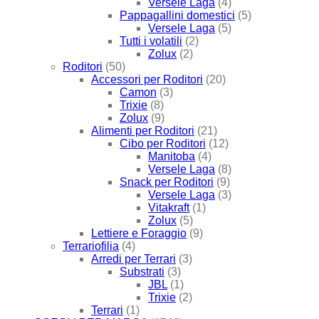
Versele Laga
(4)
Pappagallini domestici
(5)
Versele Laga
(5)
Tutti i volatili
(2)
Zolux
(2)
Roditori
(50)
Accessori per Roditori
(20)
Camon
(3)
Trixie
(8)
Zolux
(9)
Alimenti per Roditori
(21)
Cibo per Roditori
(12)
Manitoba
(4)
Versele Laga
(8)
Snack per Roditori
(9)
Versele Laga
(3)
Vitakraft
(1)
Zolux
(5)
Lettiere e Foraggio
(9)
Terrariofilia
(4)
Arredi per Terrari
(3)
Substrati
(3)
JBL
(1)
Trixie
(2)
Terrari
(1)