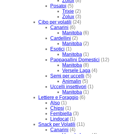
Zolux
(8)
Posatoi
(5)
Trixie
(2)
Zolux
(3)
Cibo per volatili
(24)
Canarini
(6)
Manitoba
(6)
Cardellini
(2)
Manitoba
(2)
Esotici
(1)
Manitoba
(1)
Pappagallini Domestici
(12)
Manitoba
(8)
Versele Laga
(4)
Semi per uccelli
(5)
Animalin
(5)
Uccelli insettivori
(1)
Manitoba
(1)
Lettiere e Foraggio
(6)
Also
(1)
Chipsi
(1)
Ferribiella
(3)
Lindocat
(1)
Snack per Volatili
(11)
Canarini
(4)