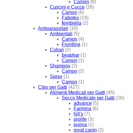
Camon
(8)
Cuscini e Cucce
(26)
Camon
(6)
Fabotex
(18)
ferribiella
(2)
Antiparassitari
(10)
Ambientali
(5)
Camon
(4)
Frontline
(1)
Collari
(2)
beaphar
(1)
Camon
(1)
Shampoo
(2)
Camon
(2)
Spray
(1)
Camon
(1)
Cibo per Gatti
(427)
Alimenti Medicati per Gatti
(45)
Secco Medicato per Gatti
(26)
advance
(5)
Farmina
(6)
hill's
(7)
prolife
(3)
purina
(1)
royal canin
(2)