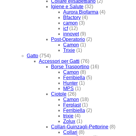
Collare elisabettiano
(2)
Igiene e Salute
(32)
Aurora Biofarma
(4)
Bfactory
(4)
camon
(3)
icf
(12)
innovet
(9)
Post-Operatorio
(2)
Camon
(1)
Trixie
(1)
Gatto
(754)
Accessori per Gatti
(76)
Borse Trasportino
(16)
Camon
(8)
Ferribiella
(5)
Hunter
(1)
MPS
(1)
Ciotole
(26)
Camon
(18)
Ferplast
(1)
Ferribiella
(2)
trixie
(4)
Zolux
(1)
Collari-Guinzagli-Pettorine
(8)
Collari
(8)