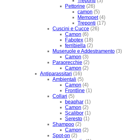
Treponti
(3)
Pettorine
(26)
camon
(5)
Memopet
(4)
Treponti
(17)
Cuscini e Cucce
(26)
Camon
(6)
Fabotex
(18)
ferribiella
(2)
Museruole e Addestramento
(3)
Camon
(3)
Paraorecchie
(2)
Camon
(2)
Antiparassitari
(16)
Ambientali
(5)
Camon
(4)
Frontline
(1)
Collari
(5)
beaphar
(1)
Camon
(2)
Scalibor
(1)
Seresto
(1)
Shampoo
(2)
Camon
(2)
Spot-on
(2)