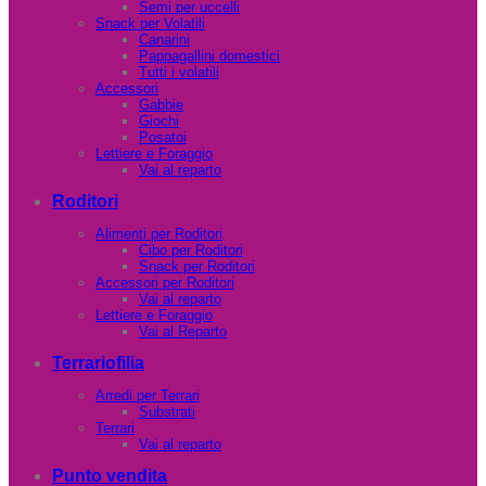
Semi per uccelli
Snack per Volatili
Canarini
Pappagallini domestici
Tutti i volatili
Accessori
Gabbie
Giochi
Posatoi
Lettiere e Foraggio
Vai al reparto
Roditori
Alimenti per Roditori
Cibo per Roditori
Snack per Roditori
Accessori per Roditori
Vai al reparto
Lettiere e Foraggio
Vai al Reparto
Terrariofilia
Arredi per Terrari
Substrati
Terrari
Vai al reparto
Punto vendita