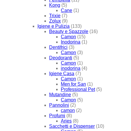
Kong
(5)
Cane
(1)
Trixie
(7)
Zolux
(9)
Igiene e Pulizia
(133)
Beauty e Spazzole
(16)
Camon
(15)
Inodorina
(1)
Dentifrici
(3)
Camon
(3)
Deodoranti
(5)
Camon
(1)
inodorina
(4)
Igiene Casa
(7)
Camon
(1)
Men for San
(1)
Professional Pet
(5)
Mutandine
(5)
Camon
(5)
Pannolini
(2)
camon
(2)
Profumi
(8)
Aries
(8)
Sacchetti e Dispenser
(10)