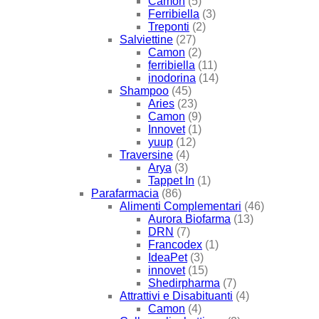
Camon
(5)
Ferribiella
(3)
Treponti
(2)
Salviettine
(27)
Camon
(2)
ferribiella
(11)
inodorina
(14)
Shampoo
(45)
Aries
(23)
Camon
(9)
Innovet
(1)
yuup
(12)
Traversine
(4)
Arya
(3)
Tappet In
(1)
Parafarmacia
(86)
Alimenti Complementari
(46)
Aurora Biofarma
(13)
DRN
(7)
Francodex
(1)
IdeaPet
(3)
innovet
(15)
Shedirpharma
(7)
Attrattivi e Disabituanti
(4)
Camon
(4)