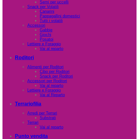
Semi per uccelli
Snack per Volatili
Canarini
Pappagallini domestici
Tutti i volatili
Accessori
Gabbie
Giochi
Posatoi
Lettiere e Foraggio
Vai al reparto
Roditori
Alimenti per Roditori
Cibo per Roditori
Snack per Roditori
Accessori per Roditori
Vai al reparto
Lettiere e Foraggio
Vai al Reparto
Terrariofilia
Arredi per Terrari
Substrati
Terrari
Vai al reparto
Punto vendita