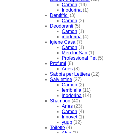
Camon
(14)
Inodorina
(1)
Dentifrici
(3)
Camon
(3)
Deodoranti
(5)
Camon
(1)
inodorina
(4)
Igiene Casa
(7)
Camon
(1)
Men for San
(1)
Professional Pet
(5)
Profumi
(8)
Aries
(8)
Sabbia per Lettiera
(12)
Salviettine
(27)
Camon
(2)
ferribiella
(11)
inodorina
(14)
Shampoo
(40)
Aries
(23)
Camon
(4)
Innovet
(1)
yuup
(12)
Toilette
(4)
Also
(1)