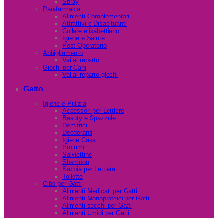
Spray
Parafarmacia
Alimenti Complementari
Attrattivi e Disabituanti
Collare elisabettiano
Igiene e Salute
Post-Operatorio
Abbigliamento
Vai al reparto
Giochi per Cani
Vai al reparto giochi
Gatto
Igiene e Pulizia
Accessori per Lettiere
Beauty e Spazzole
Dentifrici
Deodoranti
Igiene Casa
Profumi
Salviettine
Shampoo
Sabbia per Lettiera
Toilette
Cibo per Gatti
Alimenti Medicati per Gatti
Alimenti Monoproteici per Gatti
Alimenti secchi per Gatti
Alimenti Umidi per Gatti