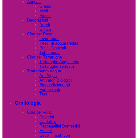
Acquari
Grandi
Medi
Piccoli
Decorazioni
Arredi
Ghiaia
Cibo per Pesci
Invertebrati
Pesci di acqua fredda
Pesci Tropicali
Tutti i pesci
Cibo per Tartarughe
Tartarughe Acquatiche
Tartarughe Terrestri
Trattamento Acqua
AntiAlghe
Attivatori Biologici
Biocondizionatori
Fertilizzanti
Test
Ornitologia
Cibo per volatili
Canarini
Cardellini
Pappagallini Domestici
Esotici
Uccelli insettivori