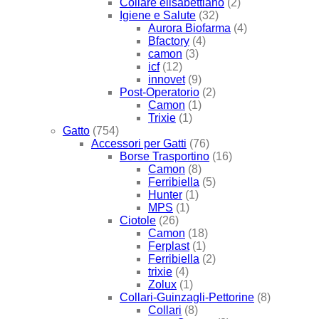
Collare elisabettiano
(2)
Igiene e Salute
(32)
Aurora Biofarma
(4)
Bfactory
(4)
camon
(3)
icf
(12)
innovet
(9)
Post-Operatorio
(2)
Camon
(1)
Trixie
(1)
Gatto
(754)
Accessori per Gatti
(76)
Borse Trasportino
(16)
Camon
(8)
Ferribiella
(5)
Hunter
(1)
MPS
(1)
Ciotole
(26)
Camon
(18)
Ferplast
(1)
Ferribiella
(2)
trixie
(4)
Zolux
(1)
Collari-Guinzagli-Pettorine
(8)
Collari
(8)