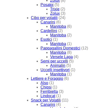
Zolux
(8)
Posatoi
(5)
Trixie
(2)
Zolux
(3)
Cibo per volatili
(24)
Canarini
(6)
Manitoba
(6)
Cardellini
(2)
Manitoba
(2)
Esotici
(1)
Manitoba
(1)
Pappagallini Domestici
(12)
Manitoba
(8)
Versele Laga
(4)
Semi per uccelli
(5)
Animalin
(5)
Uccelli insettivori
(1)
Manitoba
(1)
Lettiere e Foraggio
(6)
Also
(1)
Chipsi
(1)
Ferribiella
(3)
Lindocat
(1)
Snack per Volatili
(11)
Canarini
(4)