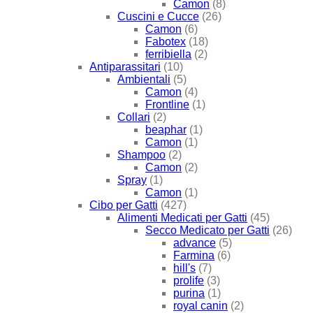
Camon
(8)
Cuscini e Cucce
(26)
Camon
(6)
Fabotex
(18)
ferribiella
(2)
Antiparassitari
(10)
Ambientali
(5)
Camon
(4)
Frontline
(1)
Collari
(2)
beaphar
(1)
Camon
(1)
Shampoo
(2)
Camon
(2)
Spray
(1)
Camon
(1)
Cibo per Gatti
(427)
Alimenti Medicati per Gatti
(45)
Secco Medicato per Gatti
(26)
advance
(5)
Farmina
(6)
hill's
(7)
prolife
(3)
purina
(1)
royal canin
(2)