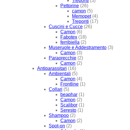
Treponti
(3)
Pettorine
(26)
camon
(5)
Memopet
(4)
Treponti
(17)
Cuscini e Cucce
(26)
Camon
(6)
Fabotex
(18)
ferribiella
(2)
Museruole e Addestramento
(3)
Camon
(3)
Paraorecchie
(2)
Camon
(2)
Antiparassitari
(16)
Ambientali
(5)
Camon
(4)
Frontline
(1)
Collari
(5)
beaphar
(1)
Camon
(2)
Scalibor
(1)
Seresto
(1)
Shampoo
(2)
Camon
(2)
Spot-on
(2)