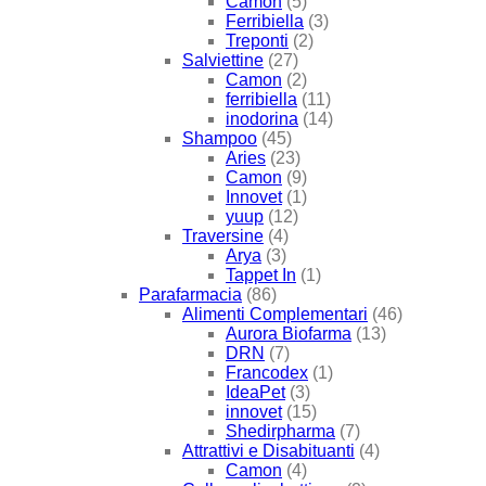
Camon
(5)
Ferribiella
(3)
Treponti
(2)
Salviettine
(27)
Camon
(2)
ferribiella
(11)
inodorina
(14)
Shampoo
(45)
Aries
(23)
Camon
(9)
Innovet
(1)
yuup
(12)
Traversine
(4)
Arya
(3)
Tappet In
(1)
Parafarmacia
(86)
Alimenti Complementari
(46)
Aurora Biofarma
(13)
DRN
(7)
Francodex
(1)
IdeaPet
(3)
innovet
(15)
Shedirpharma
(7)
Attrattivi e Disabituanti
(4)
Camon
(4)