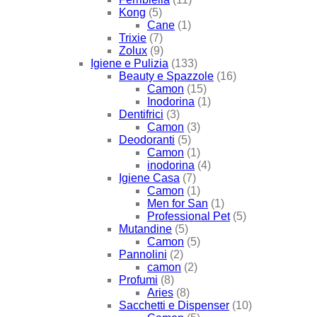
Kong
(5)
Cane
(1)
Trixie
(7)
Zolux
(9)
Igiene e Pulizia
(133)
Beauty e Spazzole
(16)
Camon
(15)
Inodorina
(1)
Dentifrici
(3)
Camon
(3)
Deodoranti
(5)
Camon
(1)
inodorina
(4)
Igiene Casa
(7)
Camon
(1)
Men for San
(1)
Professional Pet
(5)
Mutandine
(5)
Camon
(5)
Pannolini
(2)
camon
(2)
Profumi
(8)
Aries
(8)
Sacchetti e Dispenser
(10)