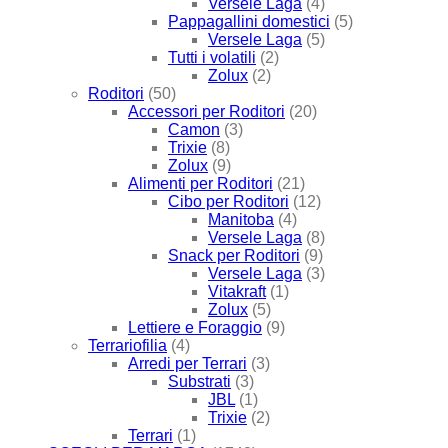
Versele Laga
(4)
Pappagallini domestici
(5)
Versele Laga
(5)
Tutti i volatili
(2)
Zolux
(2)
Roditori
(50)
Accessori per Roditori
(20)
Camon
(3)
Trixie
(8)
Zolux
(9)
Alimenti per Roditori
(21)
Cibo per Roditori
(12)
Manitoba
(4)
Versele Laga
(8)
Snack per Roditori
(9)
Versele Laga
(3)
Vitakraft
(1)
Zolux
(5)
Lettiere e Foraggio
(9)
Terrariofilia
(4)
Arredi per Terrari
(3)
Substrati
(3)
JBL
(1)
Trixie
(2)
Terrari
(1)