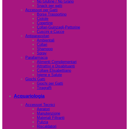
No Glutine / No Grano
Snack per gatti
Accessori per Gatti
Borse Trasportino
Ciotole
Copertine
Collari-Guinzagli-Pettorine
Cuscini e Cucce
Antiparassitari
Ambientali
Collari
Shampoo
Spray
Parafarmacia
Alimenti Complementari
Attrattivi e Disabituanti
Collare Elisabettiano
Igiene e Salute
Giochi Gatti
Giochi per Gatti
Tiragraffi
Acquariologia
Accessori Tecnici
Aeratori
Manutenzione
Materiali Filtranti
Pulizia
Riscaldatori