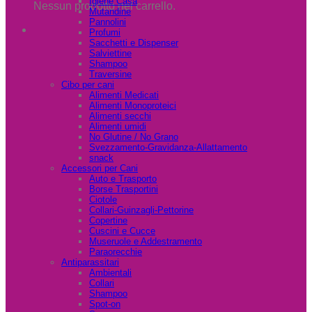
Igiene Casa
Nessun prodotto nel carrello.
Mutandine
Pannolini
Profumi
Sacchetti e Dispenser
Salviettine
Shampoo
Traversine
Cibo per cani
Alimenti Medicati
Alimenti Monoproteici
Alimenti secchi
Alimenti umidi
No Glutine / No Grano
Svezzamento-Gravidanza-Allattamento
snack
Accessori per Cani
Auto e Trasporto
Borse Trasportini
Ciotole
Collari-Guinzagli-Pettorine
Copertine
Cuscini e Cucce
Museruole e Addestramento
Paraorecchie
Antiparassitari
Ambientali
Collari
Shampoo
Spot-on