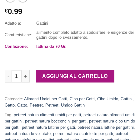
0.99
€
Adatto a:
Gattini
alimento completo adatto a soddisfare le esigenze dei
Caratteristiche:
gattini dopo lo svezzamento.
Confezione:
lattina da 70 Gr.
Petreet Natura Vellutate Kitten Salmone quantità
AGGIUNGI AL CARRELLO
Categorie:
Alimenti Umidi per Gatti
,
Cibo per Gatti
,
Cibo Umido
,
Gattini
,
Gatto
,
Gatto
,
Peetret
,
Petreet
,
Umido Gattini
Tag:
petreet natura alimenti umidi per gatti
,
petreet natura alimenti umidi
per gattini
,
petreet natura bocconcini per gatti
,
petreet natura cibo umido
per gatti
,
petreet natura lattine per gatti
,
petreet natura lattine per gattini
,
petreet natura le vellutate
,
petreet natura scatolette per gatti
,
petreet
natura scatolette per gattini
,
petreet natura umido gatto
,
petreet natura