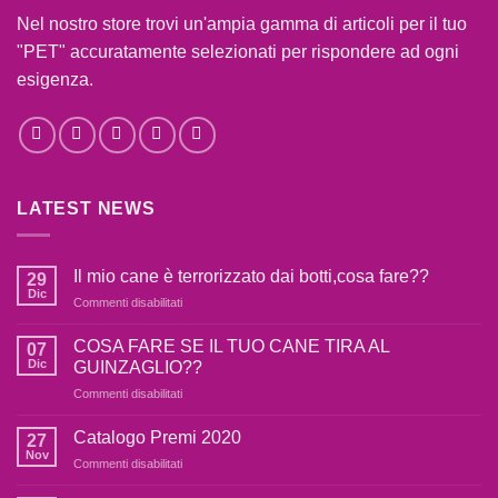
Nel nostro store trovi un'ampia gamma di articoli per il tuo
"PET" accuratamente selezionati per rispondere ad ogni
esigenza.
LATEST NEWS
Il mio cane è terrorizzato dai botti,cosa fare??
29
Dic
su
Commenti disabilitati
Il
mio
COSA FARE SE IL TUO CANE TIRA AL
07
cane
Dic
GUINZAGLIO??
è
su
Commenti disabilitati
terrorizzato
COSA
dai
FARE
botti,cosa
Catalogo Premi 2020
27
SE
fare??
Nov
su
Commenti disabilitati
IL
Catalogo
TUO