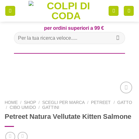
Skip
to
content
per ordini superiori a 99 €
Cerca:
HOME
/
SHOP
/
SCEGLI PER MARCA
/
PETREET
/
GATTO
/
CIBO UMIDO
/
GATTINI
Aggiungi
Petreet Natura Vellutate Kitten Salmone
alla lista
dei
desideri