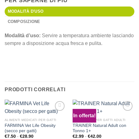
PER SAPERNE DI PIÙ
MODALITÀ D'USO
COMPOSIZIONE
Modalità d’uso:
Servire a temperatura ambiente lasciando
sempre a disposizione acqua fresca e pulita.
PER VISIONARE TUT
GLI ALIMENTI PER GA
CLICCA QUI
PRODOTTI CORRELATI
In offerta!
ALIMENTI MEDICATI PER GATTI
CIBO SECCO PER GATTI ADULTI
FARMINA Vet Life Obesity
TRAINER Natural Adult con
Aggiungi
Aggiungi
(secco per gatti)
Tonno 1+
alla lista
alla lista
dei
dei
Fascia
Fascia
€
7.50
-
€
28.90
€
2.99
-
€
42.00