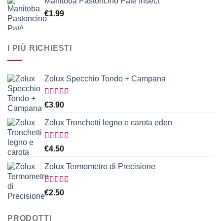
Manitoba Pastoncino Paté Insect
€
1.99
I PIÙ RICHIESTI
Zolux Specchio Tondo + Campana
Valutato
€
3.90
5.00
su 5
Zolux Tronchetti legno e carota eden
Valutato
€
4.50
5.00
su 5
Zolux Termometro di Precisione
Valutato
€
2.50
5.00
su 5
PRODOTTI