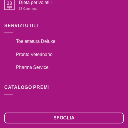
Premi
Dieta per volatili
CANE
23
2020
Apr
TIRA
37
Commenti
AL
GUINZAGLIO??
SERVIZI UTILI
Toelettatura Deluxe
Pronto Veterinario
Pharma Service
CATALOGO PREMI
SFOGLIA