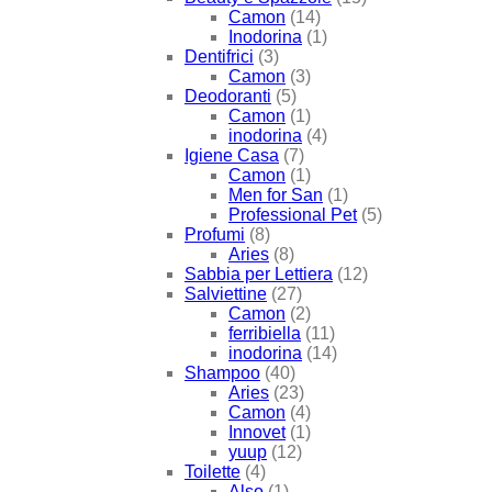
Camon
(14)
Inodorina
(1)
Dentifrici
(3)
Camon
(3)
Deodoranti
(5)
Camon
(1)
inodorina
(4)
Igiene Casa
(7)
Camon
(1)
Men for San
(1)
Professional Pet
(5)
Profumi
(8)
Aries
(8)
Sabbia per Lettiera
(12)
Salviettine
(27)
Camon
(2)
ferribiella
(11)
inodorina
(14)
Shampoo
(40)
Aries
(23)
Camon
(4)
Innovet
(1)
yuup
(12)
Toilette
(4)
Also
(1)