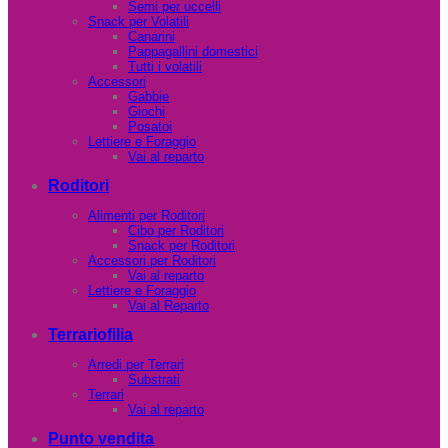
Semi per uccelli
Snack per Volatili
Canarini
Pappagallini domestici
Tutti i volatili
Accessori
Gabbie
Giochi
Posatoi
Lettiere e Foraggio
Vai al reparto
Roditori
Alimenti per Roditori
Cibo per Roditori
Snack per Roditori
Accessori per Roditori
Vai al reparto
Lettiere e Foraggio
Vai al Reparto
Terrariofilia
Arredi per Terrari
Substrati
Terrari
Vai al reparto
Punto vendita