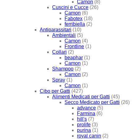
Camon
(8)
Cuscini e Cucce
(26)
Camon
(6)
Fabotex
(18)
ferribiella
(2)
Antiparassitari
(10)
Ambientali
(5)
Camon
(4)
Frontline
(1)
Collari
(2)
beaphar
(1)
Camon
(1)
Shampoo
(2)
Camon
(2)
Spray
(1)
Camon
(1)
Cibo per Gatti
(427)
Alimenti Medicati per Gatti
(45)
Secco Medicato per Gatti
(26)
advance
(5)
Farmina
(6)
hill's
(7)
prolife
(3)
purina
(1)
royal canin
(2)