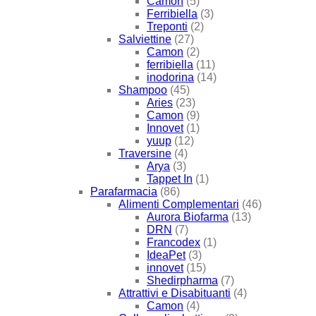
Camon
(5)
Ferribiella
(3)
Treponti
(2)
Salviettine
(27)
Camon
(2)
ferribiella
(11)
inodorina
(14)
Shampoo
(45)
Aries
(23)
Camon
(9)
Innovet
(1)
yuup
(12)
Traversine
(4)
Arya
(3)
Tappet In
(1)
Parafarmacia
(86)
Alimenti Complementari
(46)
Aurora Biofarma
(13)
DRN
(7)
Francodex
(1)
IdeaPet
(3)
innovet
(15)
Shedirpharma
(7)
Attrattivi e Disabituanti
(4)
Camon
(4)