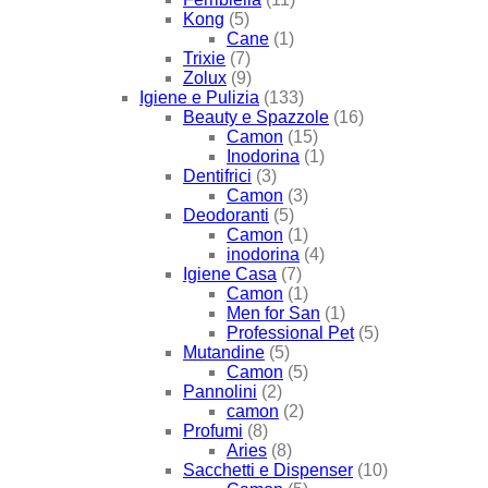
Kong
(5)
Cane
(1)
Trixie
(7)
Zolux
(9)
Igiene e Pulizia
(133)
Beauty e Spazzole
(16)
Camon
(15)
Inodorina
(1)
Dentifrici
(3)
Camon
(3)
Deodoranti
(5)
Camon
(1)
inodorina
(4)
Igiene Casa
(7)
Camon
(1)
Men for San
(1)
Professional Pet
(5)
Mutandine
(5)
Camon
(5)
Pannolini
(2)
camon
(2)
Profumi
(8)
Aries
(8)
Sacchetti e Dispenser
(10)