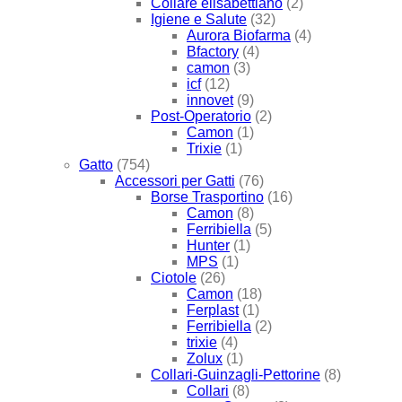
Collare elisabettiano
(2)
Igiene e Salute
(32)
Aurora Biofarma
(4)
Bfactory
(4)
camon
(3)
icf
(12)
innovet
(9)
Post-Operatorio
(2)
Camon
(1)
Trixie
(1)
Gatto
(754)
Accessori per Gatti
(76)
Borse Trasportino
(16)
Camon
(8)
Ferribiella
(5)
Hunter
(1)
MPS
(1)
Ciotole
(26)
Camon
(18)
Ferplast
(1)
Ferribiella
(2)
trixie
(4)
Zolux
(1)
Collari-Guinzagli-Pettorine
(8)
Collari
(8)