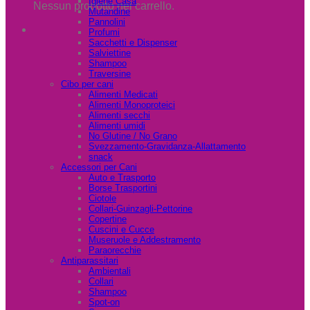
Igiene Casa
Nessun prodotto nel carrello.
Mutandine
Pannolini
Profumi
Sacchetti e Dispenser
Salviettine
Shampoo
Traversine
Cibo per cani
Alimenti Medicati
Alimenti Monoproteici
Alimenti secchi
Alimenti umidi
No Glutine / No Grano
Svezzamento-Gravidanza-Allattamento
snack
Accessori per Cani
Auto e Trasporto
Borse Trasportini
Ciotole
Collari-Guinzagli-Pettorine
Copertine
Cuscini e Cucce
Museruole e Addestramento
Paraorecchie
Antiparassitari
Ambientali
Collari
Shampoo
Spot-on