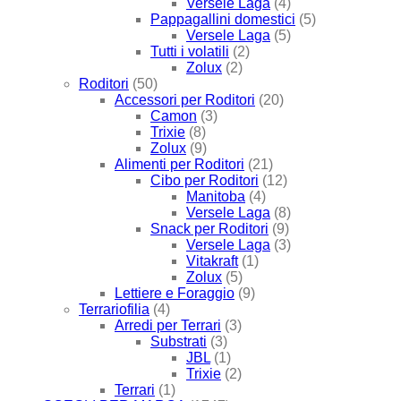
Versele Laga
(4)
Pappagallini domestici
(5)
Versele Laga
(5)
Tutti i volatili
(2)
Zolux
(2)
Roditori
(50)
Accessori per Roditori
(20)
Camon
(3)
Trixie
(8)
Zolux
(9)
Alimenti per Roditori
(21)
Cibo per Roditori
(12)
Manitoba
(4)
Versele Laga
(8)
Snack per Roditori
(9)
Versele Laga
(3)
Vitakraft
(1)
Zolux
(5)
Lettiere e Foraggio
(9)
Terrariofilia
(4)
Arredi per Terrari
(3)
Substrati
(3)
JBL
(1)
Trixie
(2)
Terrari
(1)