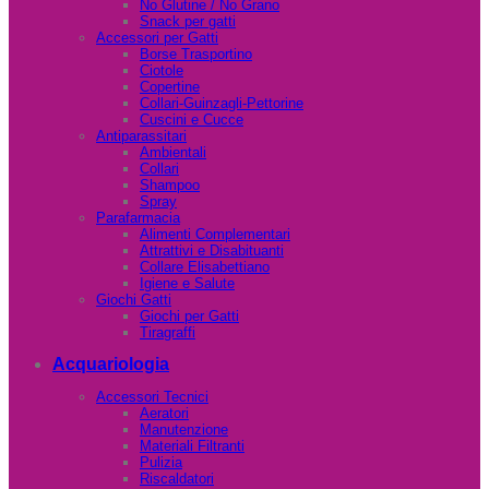
No Glutine / No Grano
Snack per gatti
Accessori per Gatti
Borse Trasportino
Ciotole
Copertine
Collari-Guinzagli-Pettorine
Cuscini e Cucce
Antiparassitari
Ambientali
Collari
Shampoo
Spray
Parafarmacia
Alimenti Complementari
Attrattivi e Disabituanti
Collare Elisabettiano
Igiene e Salute
Giochi Gatti
Giochi per Gatti
Tiragraffi
Acquariologia
Accessori Tecnici
Aeratori
Manutenzione
Materiali Filtranti
Pulizia
Riscaldatori