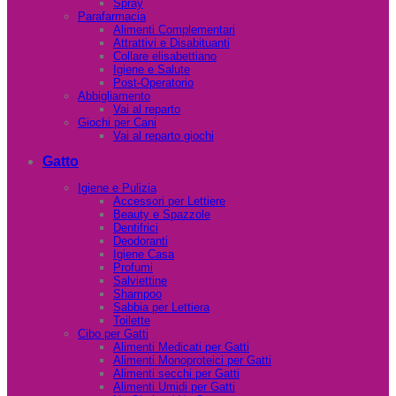
Spray
Parafarmacia
Alimenti Complementari
Attrattivi e Disabituanti
Collare elisabettiano
Igiene e Salute
Post-Operatorio
Abbigliamento
Vai al reparto
Giochi per Cani
Vai al reparto giochi
Gatto
Igiene e Pulizia
Accessori per Lettiere
Beauty e Spazzole
Dentifrici
Deodoranti
Igiene Casa
Profumi
Salviettine
Shampoo
Sabbia per Lettiera
Toilette
Cibo per Gatti
Alimenti Medicati per Gatti
Alimenti Monoproteici per Gatti
Alimenti secchi per Gatti
Alimenti Umidi per Gatti