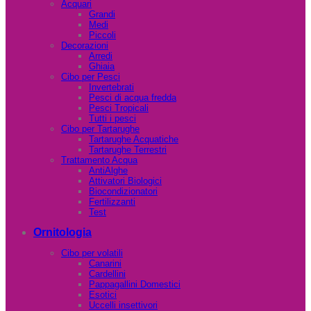
Acquari
Grandi
Medi
Piccoli
Decorazioni
Arredi
Ghiaia
Cibo per Pesci
Invertebrati
Pesci di acqua fredda
Pesci Tropicali
Tutti i pesci
Cibo per Tartarughe
Tartarughe Acquatiche
Tartarughe Terrestri
Trattamento Acqua
AntiAlghe
Attivatori Biologici
Biocondizionatori
Fertilizzanti
Test
Ornitologia
Cibo per volatili
Canarini
Cardellini
Pappagallini Domestici
Esotici
Uccelli insettivori