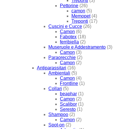
Treponti
(3)
Pettorine
(26)
camon
(5)
Memopet
(4)
Treponti
(17)
Cuscini e Cucce
(26)
Camon
(6)
Fabotex
(18)
ferribiella
(2)
Museruole e Addestramento
(3)
Camon
(3)
Paraorecchie
(2)
Camon
(2)
Antiparassitari
(16)
Ambientali
(5)
Camon
(4)
Frontline
(1)
Collari
(5)
beaphar
(1)
Camon
(2)
Scalibor
(1)
Seresto
(1)
Shampoo
(2)
Camon
(2)
Spot-on
(2)