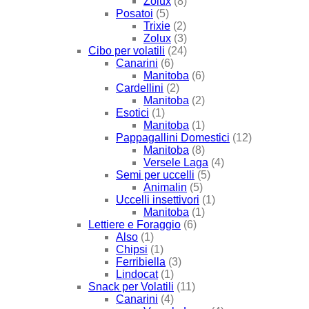
Zolux
(8)
Posatoi
(5)
Trixie
(2)
Zolux
(3)
Cibo per volatili
(24)
Canarini
(6)
Manitoba
(6)
Cardellini
(2)
Manitoba
(2)
Esotici
(1)
Manitoba
(1)
Pappagallini Domestici
(12)
Manitoba
(8)
Versele Laga
(4)
Semi per uccelli
(5)
Animalin
(5)
Uccelli insettivori
(1)
Manitoba
(1)
Lettiere e Foraggio
(6)
Also
(1)
Chipsi
(1)
Ferribiella
(3)
Lindocat
(1)
Snack per Volatili
(11)
Canarini
(4)