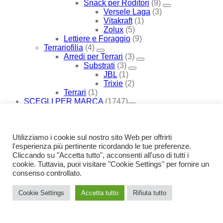
Snack per Roditori
(9)
Versele Laga
(3)
Vitakraft
(1)
Zolux
(5)
Lettiere e Foraggio
(9)
Terrariofilia
(4)
Arredi per Terrari
(3)
Substrati
(3)
JBL
(1)
Trixie
(2)
Terrari
(1)
SCEGLI PER MARCA
(1747)
Advance
(13)
Cane
(8)
Cibo Medicato
(8)
Cibo Secco Medicato
(8)
Utilizziamo i cookie sul nostro sito Web per offrirti
Gatto
(5)
l'esperienza più pertinente ricordando le tue preferenze.
Alimenti Medicati
(5)
Cliccando su "Accetta tutto", acconsenti all'uso di tutti i
Cibo Secco Medicato
(5)
cookie. Tuttavia, puoi visitare "Cookie Settings" per fornire un
Advantix
(1)
consenso controllato.
Also
(8)
Acquariologia
(6)
Cookie Settings
Accetta tutto
Rifiuta tutto
Accessori Tecnici
(2)
Manutenzione
(2)
Acquari
(2)