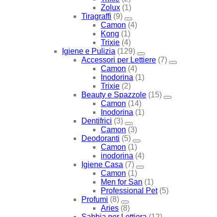
Zolux
(1)
Tiragraffi
(9)
Camon
(4)
Kong
(1)
Trixie
(4)
Igiene e Pulizia
(129)
Accessori per Lettiere
(7)
Camon
(4)
Inodorina
(1)
Trixie
(2)
Beauty e Spazzole
(15)
Camon
(14)
Inodorina
(1)
Dentifrici
(3)
Camon
(3)
Deodoranti
(5)
Camon
(1)
inodorina
(4)
Igiene Casa
(7)
Camon
(1)
Men for San
(1)
Professional Pet
(5)
Profumi
(8)
Aries
(8)
Sabbia per Lettiera
(12)