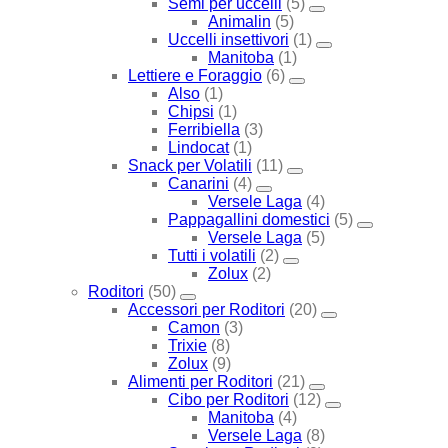
Semi per uccelli
(5)
Animalin
(5)
Uccelli insettivori
(1)
Manitoba
(1)
Lettiere e Foraggio
(6)
Also
(1)
Chipsi
(1)
Ferribiella
(3)
Lindocat
(1)
Snack per Volatili
(11)
Canarini
(4)
Versele Laga
(4)
Pappagallini domestici
(5)
Versele Laga
(5)
Tutti i volatili
(2)
Zolux
(2)
Roditori
(50)
Accessori per Roditori
(20)
Camon
(3)
Trixie
(8)
Zolux
(9)
Alimenti per Roditori
(21)
Cibo per Roditori
(12)
Manitoba
(4)
Versele Laga
(8)