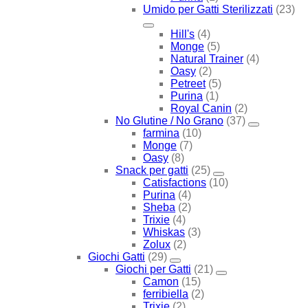
Umido per Gatti Sterilizzati
(23)
Hill's
(4)
Monge
(5)
Natural Trainer
(4)
Oasy
(2)
Petreet
(5)
Purina
(1)
Royal Canin
(2)
No Glutine / No Grano
(37)
farmina
(10)
Monge
(7)
Oasy
(8)
Snack per gatti
(25)
Catisfactions
(10)
Purina
(4)
Sheba
(2)
Trixie
(4)
Whiskas
(3)
Zolux
(2)
Giochi Gatti
(29)
Giochi per Gatti
(21)
Camon
(15)
ferribiella
(2)
Trixie
(2)