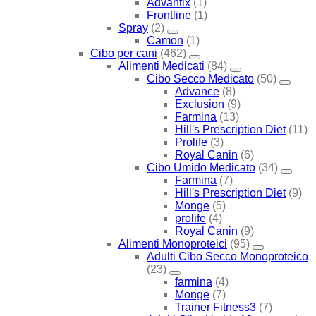
Advantix
(1)
Frontline
(1)
Spray
(2)
Camon
(1)
Cibo per cani
(462)
Alimenti Medicati
(84)
Cibo Secco Medicato
(50)
Advance
(8)
Exclusion
(9)
Farmina
(13)
Hill's Prescription Diet
(11)
Prolife
(3)
Royal Canin
(6)
Cibo Umido Medicato
(34)
Farmina
(7)
Hill's Prescription Diet
(9)
Monge
(5)
prolife
(4)
Royal Canin
(9)
Alimenti Monoproteici
(95)
Adulti Cibo Secco Monoproteico
(23)
farmina
(4)
Monge
(7)
Trainer Fitness3
(7)