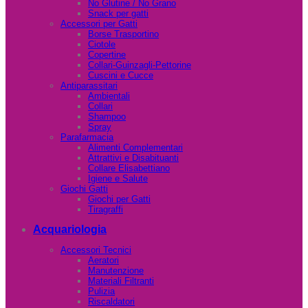
No Glutine / No Grano
Snack per gatti
Accessori per Gatti
Borse Trasportino
Ciotole
Copertine
Collari-Guinzagli-Pettorine
Cuscini e Cucce
Antiparassitari
Ambientali
Collari
Shampoo
Spray
Parafarmacia
Alimenti Complementari
Attrattivi e Disabituanti
Collare Elisabettiano
Igiene e Salute
Giochi Gatti
Giochi per Gatti
Tiragraffi
Acquariologia
Accessori Tecnici
Aeratori
Manutenzione
Materiali Filtranti
Pulizia
Riscaldatori