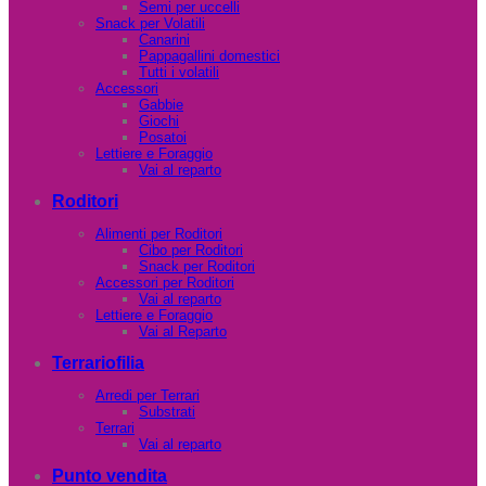
Semi per uccelli
Snack per Volatili
Canarini
Pappagallini domestici
Tutti i volatili
Accessori
Gabbie
Giochi
Posatoi
Lettiere e Foraggio
Vai al reparto
Roditori
Alimenti per Roditori
Cibo per Roditori
Snack per Roditori
Accessori per Roditori
Vai al reparto
Lettiere e Foraggio
Vai al Reparto
Terrariofilia
Arredi per Terrari
Substrati
Terrari
Vai al reparto
Punto vendita