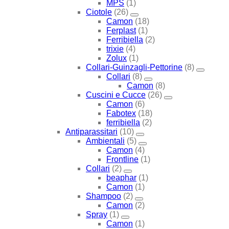
MPS
(1)
Ciotole
(26)
Camon
(18)
Ferplast
(1)
Ferribiella
(2)
trixie
(4)
Zolux
(1)
Collari-Guinzagli-Pettorine
(8)
Collari
(8)
Camon
(8)
Cuscini e Cucce
(26)
Camon
(6)
Fabotex
(18)
ferribiella
(2)
Antiparassitari
(10)
Ambientali
(5)
Camon
(4)
Frontline
(1)
Collari
(2)
beaphar
(1)
Camon
(1)
Shampoo
(2)
Camon
(2)
Spray
(1)
Camon
(1)