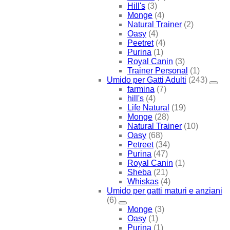
Hill's
(3)
Monge
(4)
Natural Trainer
(2)
Oasy
(4)
Peetret
(4)
Purina
(1)
Royal Canin
(3)
Trainer Personal
(1)
Umido per Gatti Adulti
(243)
farmina
(7)
hill's
(4)
Life Natural
(19)
Monge
(28)
Natural Trainer
(10)
Oasy
(68)
Petreet
(34)
Purina
(47)
Royal Canin
(1)
Sheba
(21)
Whiskas
(4)
Umido per gatti maturi e anziani
(6)
Monge
(3)
Oasy
(1)
Purina
(1)