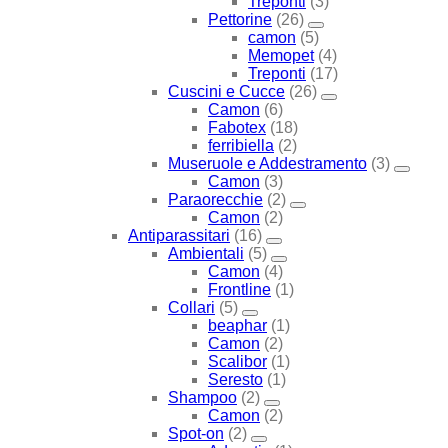
Treponti
(3)
Pettorine
(26)
camon
(5)
Memopet
(4)
Treponti
(17)
Cuscini e Cucce
(26)
Camon
(6)
Fabotex
(18)
ferribiella
(2)
Museruole e Addestramento
(3)
Camon
(3)
Paraorecchie
(2)
Camon
(2)
Antiparassitari
(16)
Ambientali
(5)
Camon
(4)
Frontline
(1)
Collari
(5)
beaphar
(1)
Camon
(2)
Scalibor
(1)
Seresto
(1)
Shampoo
(2)
Camon
(2)
Spot-on
(2)