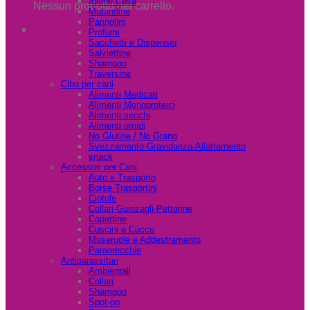
Igiene Casa
Nessun prodotto nel carrello.
Mutandine
Pannolini
Profumi
Sacchetti e Dispenser
Salviettine
Shampoo
Traversine
Cibo per cani
Alimenti Medicati
Alimenti Monoproteici
Alimenti secchi
Alimenti umidi
No Glutine / No Grano
Svezzamento-Gravidanza-Allattamento
snack
Accessori per Cani
Auto e Trasporto
Borse Trasportini
Ciotole
Collari-Guinzagli-Pettorine
Copertine
Cuscini e Cucce
Museruole e Addestramento
Paraorecchie
Antiparassitari
Ambientali
Collari
Shampoo
Spot-on