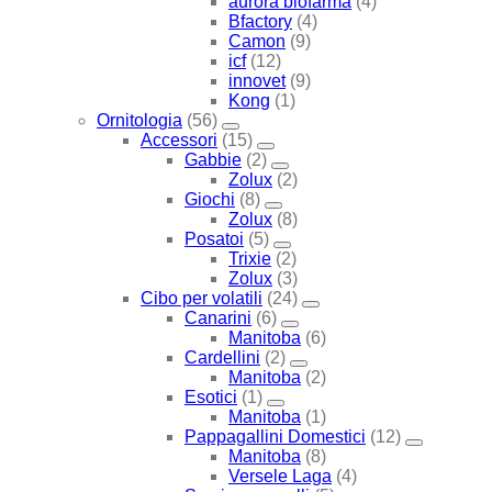
aurora biofarma
(4)
Bfactory
(4)
Camon
(9)
icf
(12)
innovet
(9)
Kong
(1)
Ornitologia
(56)
Accessori
(15)
Gabbie
(2)
Zolux
(2)
Giochi
(8)
Zolux
(8)
Posatoi
(5)
Trixie
(2)
Zolux
(3)
Cibo per volatili
(24)
Canarini
(6)
Manitoba
(6)
Cardellini
(2)
Manitoba
(2)
Esotici
(1)
Manitoba
(1)
Pappagallini Domestici
(12)
Manitoba
(8)
Versele Laga
(4)