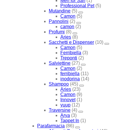
Men for San
(1)
Professional Pet
(5)
Mutandine
(5)
Camon
(5)
Pannolini
(2)
camon
(2)
Profumi
(8)
Aries
(8)
Sacchetti e Dispenser
(10)
Camon
(5)
Ferribiella
(3)
Treponti
(2)
Salviettine
(27)
Camon
(2)
ferribiella
(11)
inodorina
(14)
Shampoo
(45)
Aries
(23)
Camon
(9)
Innovet
(1)
yuup
(12)
Traversine
(4)
Arya
(3)
Tappet In
(1)
Parafarmacia
(86)