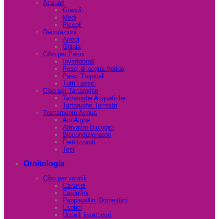
Acquari
Grandi
Medi
Piccoli
Decorazioni
Arredi
Ghiaia
Cibo per Pesci
Invertebrati
Pesci di acqua fredda
Pesci Tropicali
Tutti i pesci
Cibo per Tartarughe
Tartarughe Acquatiche
Tartarughe Terrestri
Trattamento Acqua
AntiAlghe
Attivatori Biologici
Biocondizionatori
Fertilizzanti
Test
Ornitologia
Cibo per volatili
Canarini
Cardellini
Pappagallini Domestici
Esotici
Uccelli insettivori