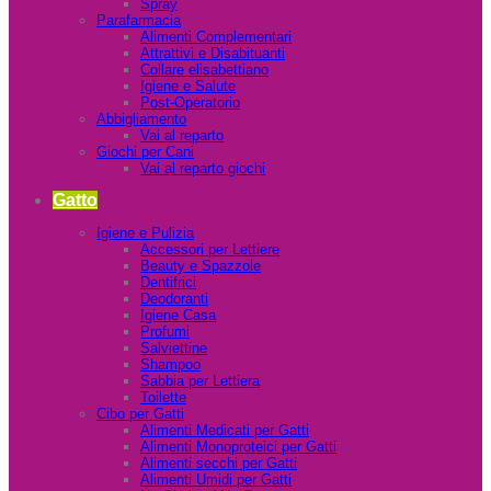
Spray
Parafarmacia
Alimenti Complementari
Attrattivi e Disabituanti
Collare elisabettiano
Igiene e Salute
Post-Operatorio
Abbigliamento
Vai al reparto
Giochi per Cani
Vai al reparto giochi
Gatto
Igiene e Pulizia
Accessori per Lettiere
Beauty e Spazzole
Dentifrici
Deodoranti
Igiene Casa
Profumi
Salviettine
Shampoo
Sabbia per Lettiera
Toilette
Cibo per Gatti
Alimenti Medicati per Gatti
Alimenti Monoproteici per Gatti
Alimenti secchi per Gatti
Alimenti Umidi per Gatti