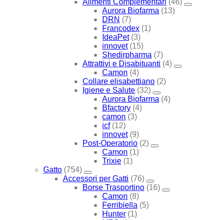
Alimenti Complementari
(46)
Aurora Biofarma
(13)
DRN
(7)
Francodex
(1)
IdeaPet
(3)
innovet
(15)
Shedirpharma
(7)
Attrattivi e Disabituanti
(4)
Camon
(4)
Collare elisabettiano
(2)
Igiene e Salute
(32)
Aurora Biofarma
(4)
Bfactory
(4)
camon
(3)
icf
(12)
innovet
(9)
Post-Operatorio
(2)
Camon
(1)
Trixie
(1)
Gatto
(754)
Accessori per Gatti
(76)
Borse Trasportino
(16)
Camon
(8)
Ferribiella
(5)
Hunter
(1)