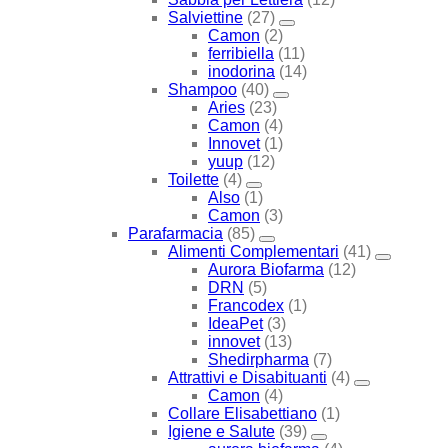
Salviettine
(27)
Camon
(2)
ferribiella
(11)
inodorina
(14)
Shampoo
(40)
Aries
(23)
Camon
(4)
Innovet
(1)
yuup
(12)
Toilette
(4)
Also
(1)
Camon
(3)
Parafarmacia
(85)
Alimenti Complementari
(41)
Aurora Biofarma
(12)
DRN
(5)
Francodex
(1)
IdeaPet
(3)
innovet
(13)
Shedirpharma
(7)
Attrattivi e Disabituanti
(4)
Camon
(4)
Collare Elisabettiano
(1)
Igiene e Salute
(39)