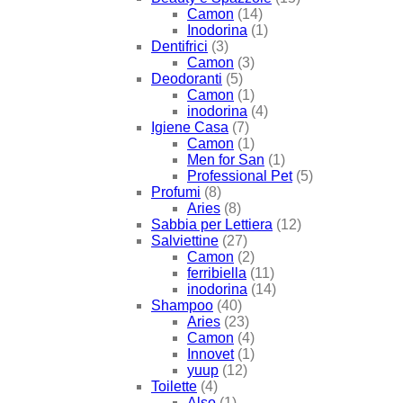
Camon
(14)
Inodorina
(1)
Dentifrici
(3)
Camon
(3)
Deodoranti
(5)
Camon
(1)
inodorina
(4)
Igiene Casa
(7)
Camon
(1)
Men for San
(1)
Professional Pet
(5)
Profumi
(8)
Aries
(8)
Sabbia per Lettiera
(12)
Salviettine
(27)
Camon
(2)
ferribiella
(11)
inodorina
(14)
Shampoo
(40)
Aries
(23)
Camon
(4)
Innovet
(1)
yuup
(12)
Toilette
(4)
Also
(1)