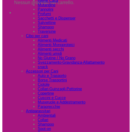
Igiene Casa
Nessun prodotto nel carrello.
Mutandine
Pannolini
Profumi
Sacchetti e Dispenser
Salviettine
Shampoo
Traversine
Cibo per cani
Alimenti Medicati
Alimenti Monoproteici
Alimenti secchi
Alimenti umidi
No Glutine / No Grano
Svezzamento-Gravidanza-Allattamento
snack
Accessori per Cani
Auto e Trasporto
Borse Trasportini
Ciotole
Collari-Guinzagli-Pettorine
Copertine
Cuscini e Cucce
Museruole e Addestramento
Paraorecchie
Antiparassitari
Ambientali
Collari
Shampoo
Spot-on