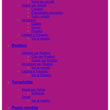
Semi per uccelli
Snack per Volatili
Canarini
Pappagallini domestici
Tutti i volatili
Accessori
Gabbie
Giochi
Posatoi
Lettiere e Foraggio
Vai al reparto
Roditori
Alimenti per Roditori
Cibo per Roditori
Snack per Roditori
Accessori per Roditori
Vai al reparto
Lettiere e Foraggio
Vai al Reparto
Terrariofilia
Arredi per Terrari
Substrati
Terrari
Vai al reparto
Punto vendita