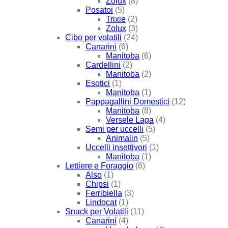
Zolux
(8)
Posatoi
(5)
Trixie
(2)
Zolux
(3)
Cibo per volatili
(24)
Canarini
(6)
Manitoba
(6)
Cardellini
(2)
Manitoba
(2)
Esotici
(1)
Manitoba
(1)
Pappagallini Domestici
(12)
Manitoba
(8)
Versele Laga
(4)
Semi per uccelli
(5)
Animalin
(5)
Uccelli insettivori
(1)
Manitoba
(1)
Lettiere e Foraggio
(6)
Also
(1)
Chipsi
(1)
Ferribiella
(3)
Lindocat
(1)
Snack per Volatili
(11)
Canarini
(4)