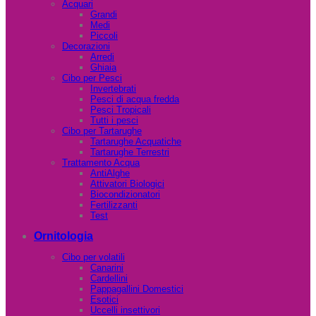
Acquari
Grandi
Medi
Piccoli
Decorazioni
Arredi
Ghiaia
Cibo per Pesci
Invertebrati
Pesci di acqua fredda
Pesci Tropicali
Tutti i pesci
Cibo per Tartarughe
Tartarughe Acquatiche
Tartarughe Terrestri
Trattamento Acqua
AntiAlghe
Attivatori Biologici
Biocondizionatori
Fertilizzanti
Test
Ornitologia
Cibo per volatili
Canarini
Cardellini
Pappagallini Domestici
Esotici
Uccelli insettivori