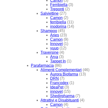
Camon
(5)
Ferribiella
(3)
Treponti
(2)
Salviettine
(27)
Camon
(2)
ferribiella
(11)
inodorina
(14)
Shampoo
(45)
Aries
(23)
Camon
(9)
Innovet
(1)
yuup
(12)
Traversine
(4)
Arya
(3)
Tappet In
(1)
Parafarmacia
(86)
Alimenti Complementari
(46)
Aurora Biofarma
(13)
DRN
(7)
Francodex
(1)
IdeaPet
(3)
innovet
(15)
Shedirpharma
(7)
Attrattivi e Disabituanti
(4)
Camon
(4)