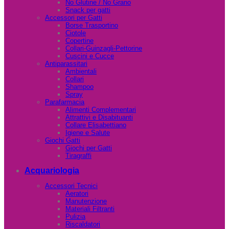
No Glutine / No Grano
Snack per gatti
Accessori per Gatti
Borse Trasportino
Ciotole
Copertine
Collari-Guinzagli-Pettorine
Cuscini e Cucce
Antiparassitari
Ambientali
Collari
Shampoo
Spray
Parafarmacia
Alimenti Complementari
Attrattivi e Disabituanti
Collare Elisabettiano
Igiene e Salute
Giochi Gatti
Giochi per Gatti
Tiragraffi
Acquariologia
Accessori Tecnici
Aeratori
Manutenzione
Materiali Filtranti
Pulizia
Riscaldatori