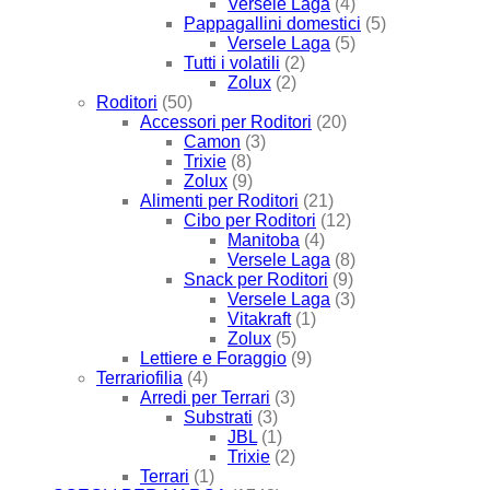
Versele Laga
(4)
Pappagallini domestici
(5)
Versele Laga
(5)
Tutti i volatili
(2)
Zolux
(2)
Roditori
(50)
Accessori per Roditori
(20)
Camon
(3)
Trixie
(8)
Zolux
(9)
Alimenti per Roditori
(21)
Cibo per Roditori
(12)
Manitoba
(4)
Versele Laga
(8)
Snack per Roditori
(9)
Versele Laga
(3)
Vitakraft
(1)
Zolux
(5)
Lettiere e Foraggio
(9)
Terrariofilia
(4)
Arredi per Terrari
(3)
Substrati
(3)
JBL
(1)
Trixie
(2)
Terrari
(1)