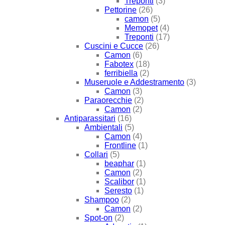
Treponti
(3)
Pettorine
(26)
camon
(5)
Memopet
(4)
Treponti
(17)
Cuscini e Cucce
(26)
Camon
(6)
Fabotex
(18)
ferribiella
(2)
Museruole e Addestramento
(3)
Camon
(3)
Paraorecchie
(2)
Camon
(2)
Antiparassitari
(16)
Ambientali
(5)
Camon
(4)
Frontline
(1)
Collari
(5)
beaphar
(1)
Camon
(2)
Scalibor
(1)
Seresto
(1)
Shampoo
(2)
Camon
(2)
Spot-on
(2)