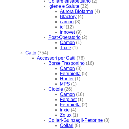
Collare elisabettiano
(2)
Igiene e Salute
(32)
Aurora Biofarma
(4)
Bfactory
(4)
camon
(3)
icf
(12)
innovet
(9)
Post-Operatorio
(2)
Camon
(1)
Trixie
(1)
Gatto
(754)
Accessori per Gatti
(76)
Borse Trasportino
(16)
Camon
(8)
Ferribiella
(5)
Hunter
(1)
MPS
(1)
Ciotole
(26)
Camon
(18)
Ferplast
(1)
Ferribiella
(2)
trixie
(4)
Zolux
(1)
Collari-Guinzagli-Pettorine
(8)
Collari
(8)