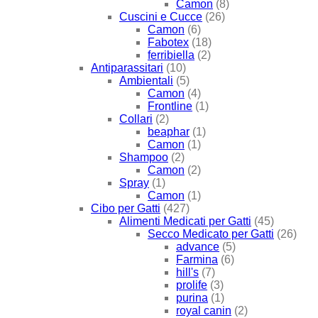
Camon
(8)
Cuscini e Cucce
(26)
Camon
(6)
Fabotex
(18)
ferribiella
(2)
Antiparassitari
(10)
Ambientali
(5)
Camon
(4)
Frontline
(1)
Collari
(2)
beaphar
(1)
Camon
(1)
Shampoo
(2)
Camon
(2)
Spray
(1)
Camon
(1)
Cibo per Gatti
(427)
Alimenti Medicati per Gatti
(45)
Secco Medicato per Gatti
(26)
advance
(5)
Farmina
(6)
hill's
(7)
prolife
(3)
purina
(1)
royal canin
(2)