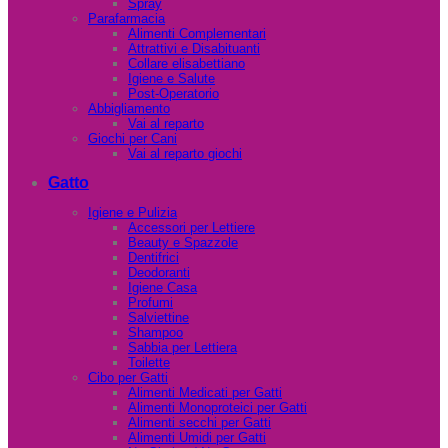
Spray
Parafarmacia
Alimenti Complementari
Attrattivi e Disabituanti
Collare elisabettiano
Igiene e Salute
Post-Operatorio
Abbigliamento
Vai al reparto
Giochi per Cani
Vai al reparto giochi
Gatto
Igiene e Pulizia
Accessori per Lettiere
Beauty e Spazzole
Dentifrici
Deodoranti
Igiene Casa
Profumi
Salviettine
Shampoo
Sabbia per Lettiera
Toilette
Cibo per Gatti
Alimenti Medicati per Gatti
Alimenti Monoproteici per Gatti
Alimenti secchi per Gatti
Alimenti Umidi per Gatti