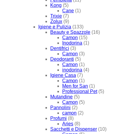
Kong
(5)
Cane
(1)
Trixie
(7)
Zolux
(9)
Igiene e Pulizia
(133)
Beauty e Spazzole
(16)
Camon
(15)
Inodorina
(1)
Dentifrici
(3)
Camon
(3)
Deodoranti
(5)
Camon
(1)
inodorina
(4)
Igiene Casa
(7)
Camon
(1)
Men for San
(1)
Professional Pet
(5)
Mutandine
(5)
Camon
(5)
Pannolini
(2)
camon
(2)
Profumi
(8)
Aries
(8)
Sacchetti e Dispenser
(10)