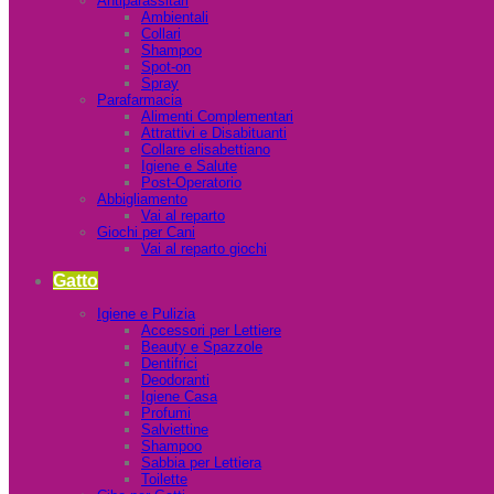
Antiparassitari
Ambientali
Collari
Shampoo
Spot-on
Spray
Parafarmacia
Alimenti Complementari
Attrattivi e Disabituanti
Collare elisabettiano
Igiene e Salute
Post-Operatorio
Abbigliamento
Vai al reparto
Giochi per Cani
Vai al reparto giochi
Gatto
Igiene e Pulizia
Accessori per Lettiere
Beauty e Spazzole
Dentifrici
Deodoranti
Igiene Casa
Profumi
Salviettine
Shampoo
Sabbia per Lettiera
Toilette