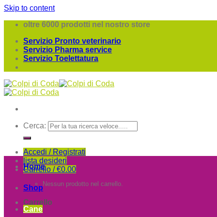
Skip to content
oltre 6000 prodotti nel nostro store
Servizio Pronto veterinario
Servizio Pharma service
Servizio Toelettatura
Cerca:
Accedi / Registrati
lista desideri
Home
Carrello /
€
0.00
Nessun prodotto nel carrello.
Shop
Carrello
Cane