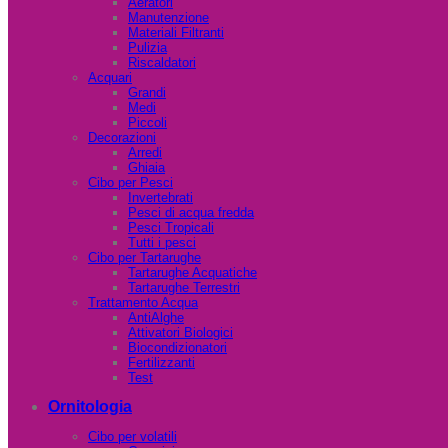
Aeratori
Manutenzione
Materiali Filtranti
Pulizia
Riscaldatori
Acquari
Grandi
Medi
Piccoli
Decorazioni
Arredi
Ghiaia
Cibo per Pesci
Invertebrati
Pesci di acqua fredda
Pesci Tropicali
Tutti i pesci
Cibo per Tartarughe
Tartarughe Acquatiche
Tartarughe Terrestri
Trattamento Acqua
AntiAlghe
Attivatori Biologici
Biocondizionatori
Fertilizzanti
Test
Ornitologia
Cibo per volatili