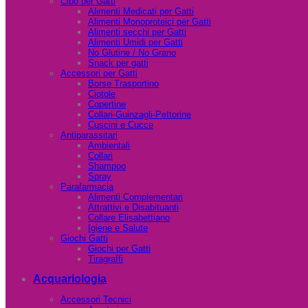
Cibo per Gatti
Alimenti Medicati per Gatti
Alimenti Monoproteici per Gatti
Alimenti secchi per Gatti
Alimenti Umidi per Gatti
No Glutine / No Grano
Snack per gatti
Accessori per Gatti
Borse Trasportino
Ciotole
Copertine
Collari-Guinzagli-Pettorine
Cuscini e Cucce
Antiparassitari
Ambientali
Collari
Shampoo
Spray
Parafarmacia
Alimenti Complementari
Attrattivi e Disabituanti
Collare Elisabettiano
Igiene e Salute
Giochi Gatti
Giochi per Gatti
Tiragraffi
Acquariologia
Accessori Tecnici