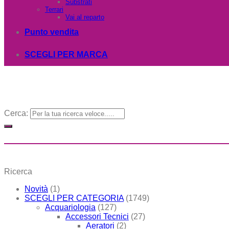
Substrati
Terrari
Vai al reparto
Punto vendita
SCEGLI PER MARCA
Cerca:
Ricerca
Novità
(1)
SCEGLI PER CATEGORIA
(1749)
Acquariologia
(127)
Accessori Tecnici
(27)
Aeratori
(2)