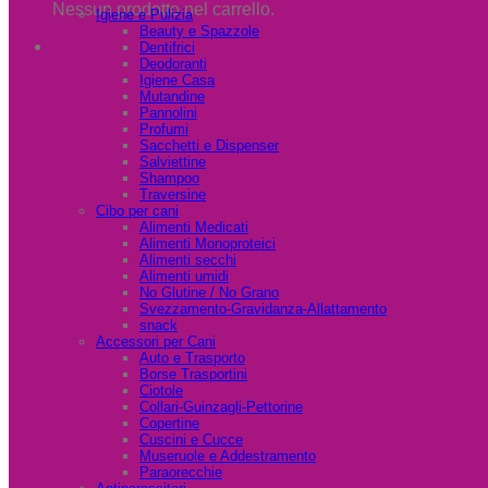
Nessun prodotto nel carrello.
Igiene e Pulizia
Beauty e Spazzole
Dentifrici
Deodoranti
Igiene Casa
Mutandine
Pannolini
Profumi
Sacchetti e Dispenser
Salviettine
Shampoo
Traversine
Cibo per cani
Alimenti Medicati
Alimenti Monoproteici
Alimenti secchi
Alimenti umidi
No Glutine / No Grano
Svezzamento-Gravidanza-Allattamento
snack
Accessori per Cani
Auto e Trasporto
Borse Trasportini
Ciotole
Collari-Guinzagli-Pettorine
Copertine
Cuscini e Cucce
Museruole e Addestramento
Paraorecchie