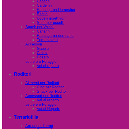
Canarini
Cardellini
Pappagallini Domestici
Esotici
Uccelli insettivori
Semi per uccelli
Snack per Volatili
Canarini
Pappagallini domestici
Tutti i volatili
Accessori
Gabbie
Giochi
Posatoi
Lettiere e Foraggio
Vai al reparto
Roditori
Alimenti per Roditori
Cibo per Roditori
Snack per Roditori
Accessori per Roditori
Vai al reparto
Lettiere e Foraggio
Vai al Reparto
Terrariofilia
Arredi per Terrari