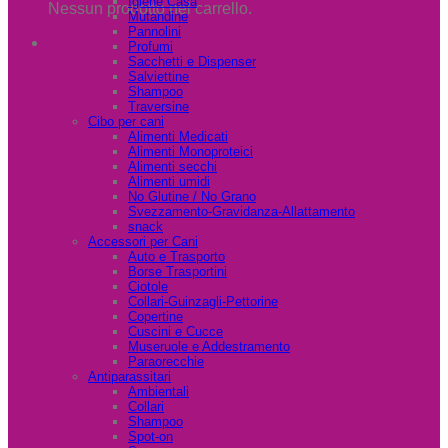
Igiene Casa
Nessun prodotto nel carrello.
Mutandine
Pannolini
Profumi
Sacchetti e Dispenser
Salviettine
Shampoo
Traversine
Cibo per cani
Alimenti Medicati
Alimenti Monoproteici
Alimenti secchi
Alimenti umidi
No Glutine / No Grano
Svezzamento-Gravidanza-Allattamento
snack
Accessori per Cani
Auto e Trasporto
Borse Trasportini
Ciotole
Collari-Guinzagli-Pettorine
Copertine
Cuscini e Cucce
Museruole e Addestramento
Paraorecchie
Antiparassitari
Ambientali
Collari
Shampoo
Spot-on