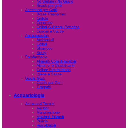
No Glutine / No Grano
Snack per gatti
Accessori per Gatti
Borse Trasportino
Ciotole
Copertine
Collari-Guinzagli-Pettorine
Cuscini e Cucce
Antiparassitari
Ambientali
Collari
Shampoo
Spray
Parafarmacia
Alimenti Complementari
Attrattivi e Disabituanti
Collare Elisabettiano
Igiene e Salute
Giochi Gatti
Giochi per Gatti
Tiragraffi
Acquariologia
Accessori Tecnici
Aeratori
Manutenzione
Materiali Filtranti
Pulizia
Riscaldatori