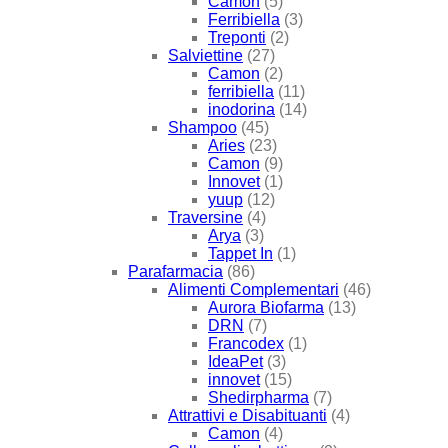
Camon
(5)
Ferribiella
(3)
Treponti
(2)
Salviettine
(27)
Camon
(2)
ferribiella
(11)
inodorina
(14)
Shampoo
(45)
Aries
(23)
Camon
(9)
Innovet
(1)
yuup
(12)
Traversine
(4)
Arya
(3)
Tappet In
(1)
Parafarmacia
(86)
Alimenti Complementari
(46)
Aurora Biofarma
(13)
DRN
(7)
Francodex
(1)
IdeaPet
(3)
innovet
(15)
Shedirpharma
(7)
Attrattivi e Disabituanti
(4)
Camon
(4)