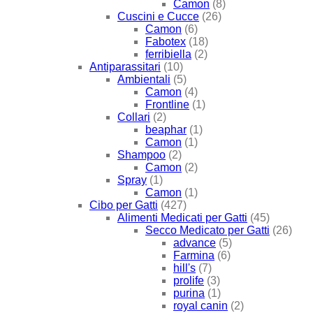
Camon
(8)
Cuscini e Cucce
(26)
Camon
(6)
Fabotex
(18)
ferribiella
(2)
Antiparassitari
(10)
Ambientali
(5)
Camon
(4)
Frontline
(1)
Collari
(2)
beaphar
(1)
Camon
(1)
Shampoo
(2)
Camon
(2)
Spray
(1)
Camon
(1)
Cibo per Gatti
(427)
Alimenti Medicati per Gatti
(45)
Secco Medicato per Gatti
(26)
advance
(5)
Farmina
(6)
hill's
(7)
prolife
(3)
purina
(1)
royal canin
(2)