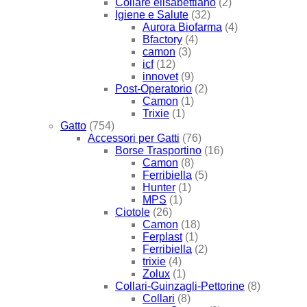
Collare elisabettiano
(2)
Igiene e Salute
(32)
Aurora Biofarma
(4)
Bfactory
(4)
camon
(3)
icf
(12)
innovet
(9)
Post-Operatorio
(2)
Camon
(1)
Trixie
(1)
Gatto
(754)
Accessori per Gatti
(76)
Borse Trasportino
(16)
Camon
(8)
Ferribiella
(5)
Hunter
(1)
MPS
(1)
Ciotole
(26)
Camon
(18)
Ferplast
(1)
Ferribiella
(2)
trixie
(4)
Zolux
(1)
Collari-Guinzagli-Pettorine
(8)
Collari
(8)