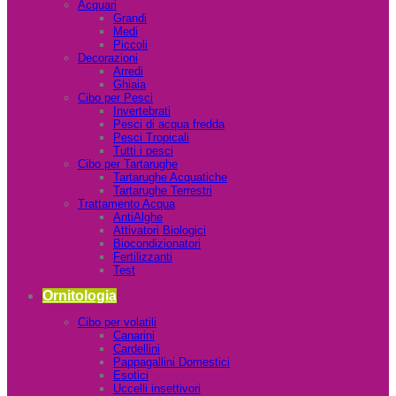
Acquari
Grandi
Medi
Piccoli
Decorazioni
Arredi
Ghiaia
Cibo per Pesci
Invertebrati
Pesci di acqua fredda
Pesci Tropicali
Tutti i pesci
Cibo per Tartarughe
Tartarughe Acquatiche
Tartarughe Terrestri
Trattamento Acqua
AntiAlghe
Attivatori Biologici
Biocondizionatori
Fertilizzanti
Test
Ornitologia
Cibo per volatili
Canarini
Cardellini
Pappagallini Domestici
Esotici
Uccelli insettivori