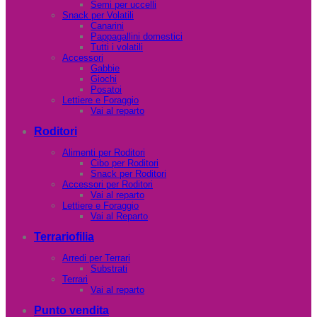
Semi per uccelli
Snack per Volatili
Canarini
Pappagallini domestici
Tutti i volatili
Accessori
Gabbie
Giochi
Posatoi
Lettiere e Foraggio
Vai al reparto
Roditori
Alimenti per Roditori
Cibo per Roditori
Snack per Roditori
Accessori per Roditori
Vai al reparto
Lettiere e Foraggio
Vai al Reparto
Terrariofilia
Arredi per Terrari
Substrati
Terrari
Vai al reparto
Punto vendita