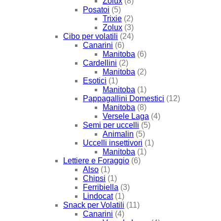
Zolux
(8)
Posatoi
(5)
Trixie
(2)
Zolux
(3)
Cibo per volatili
(24)
Canarini
(6)
Manitoba
(6)
Cardellini
(2)
Manitoba
(2)
Esotici
(1)
Manitoba
(1)
Pappagallini Domestici
(12)
Manitoba
(8)
Versele Laga
(4)
Semi per uccelli
(5)
Animalin
(5)
Uccelli insettivori
(1)
Manitoba
(1)
Lettiere e Foraggio
(6)
Also
(1)
Chipsi
(1)
Ferribiella
(3)
Lindocat
(1)
Snack per Volatili
(11)
Canarini
(4)