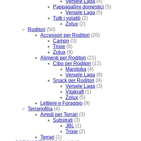
Versele Laga
(4)
Pappagallini domestici
(5)
Versele Laga
(5)
Tutti i volatili
(2)
Zolux
(2)
Roditori
(50)
Accessori per Roditori
(20)
Camon
(3)
Trixie
(8)
Zolux
(9)
Alimenti per Roditori
(21)
Cibo per Roditori
(12)
Manitoba
(4)
Versele Laga
(8)
Snack per Roditori
(9)
Versele Laga
(3)
Vitakraft
(1)
Zolux
(5)
Lettiere e Foraggio
(9)
Terrariofilia
(4)
Arredi per Terrari
(3)
Substrati
(3)
JBL
(1)
Trixie
(2)
Terrari
(1)