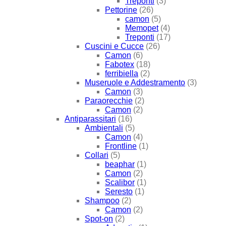
Treponti
(3)
Pettorine
(26)
camon
(5)
Memopet
(4)
Treponti
(17)
Cuscini e Cucce
(26)
Camon
(6)
Fabotex
(18)
ferribiella
(2)
Museruole e Addestramento
(3)
Camon
(3)
Paraorecchie
(2)
Camon
(2)
Antiparassitari
(16)
Ambientali
(5)
Camon
(4)
Frontline
(1)
Collari
(5)
beaphar
(1)
Camon
(2)
Scalibor
(1)
Seresto
(1)
Shampoo
(2)
Camon
(2)
Spot-on
(2)