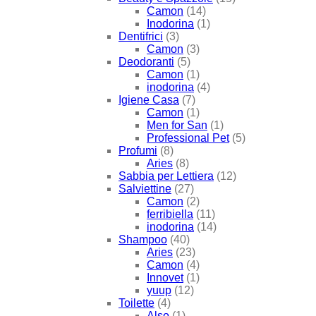
Camon
(14)
Inodorina
(1)
Dentifrici
(3)
Camon
(3)
Deodoranti
(5)
Camon
(1)
inodorina
(4)
Igiene Casa
(7)
Camon
(1)
Men for San
(1)
Professional Pet
(5)
Profumi
(8)
Aries
(8)
Sabbia per Lettiera
(12)
Salviettine
(27)
Camon
(2)
ferribiella
(11)
inodorina
(14)
Shampoo
(40)
Aries
(23)
Camon
(4)
Innovet
(1)
yuup
(12)
Toilette
(4)
Also
(1)