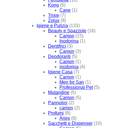
Kong
(5)
Cane
(1)
Trixie
(7)
Zolux
(9)
Igiene e Pulizia
(133)
Beauty e Spazzole
(16)
Camon
(15)
Inodorina
(1)
Dentifrici
(3)
Camon
(3)
Deodoranti
(5)
Camon
(1)
inodorina
(4)
Igiene Casa
(7)
Camon
(1)
Men for San
(1)
Professional Pet
(5)
Mutandine
(5)
Camon
(5)
Pannolini
(2)
camon
(2)
Profumi
(8)
Aries
(8)
Sacchetti e Dispenser
(10)