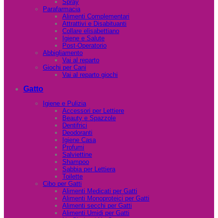
Spray
Parafarmacia
Alimenti Complementari
Attrattivi e Disabituanti
Collare elisabettiano
Igiene e Salute
Post-Operatorio
Abbigliamento
Vai al reparto
Giochi per Cani
Vai al reparto giochi
Gatto
Igiene e Pulizia
Accessori per Lettiere
Beauty e Spazzole
Dentifrici
Deodoranti
Igiene Casa
Profumi
Salviettine
Shampoo
Sabbia per Lettiera
Toilette
Cibo per Gatti
Alimenti Medicati per Gatti
Alimenti Monoproteici per Gatti
Alimenti secchi per Gatti
Alimenti Umidi per Gatti