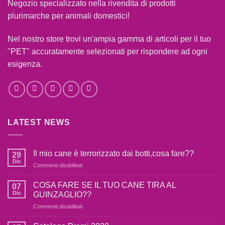
Negozio specializzato nella rivendita di prodotti
plurimarche per animali domestici!
Nel nostro store trovi un'ampia gamma di articoli per il tuo
"PET" accuratamente selezionati per rispondere ad ogni
esigenza.
LATEST NEWS
Il mio cane è terrorizzato dai botti,cosa fare??
29
Dic
su
Commenti disabilitati
Il
mio
COSA FARE SE IL TUO CANE TIRA AL
07
cane
Dic
GUINZAGLIO??
è
su
Commenti disabilitati
terrorizzato
COSA
dai
FARE
botti,cosa