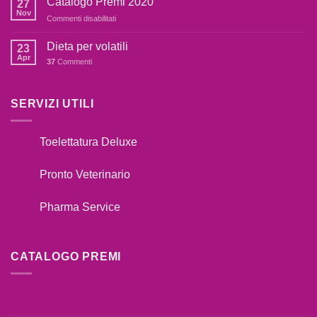
Catalogo Premi 2020
27
SE
fare??
Nov
su
Commenti disabilitati
IL
Catalogo
TUO
Premi
Dieta per volatili
CANE
23
2020
Apr
TIRA
37
Commenti
AL
GUINZAGLIO??
SERVIZI UTILI
Toelettatura Deluxe
Pronto Veterinario
Pharma Service
CATALOGO PREMI