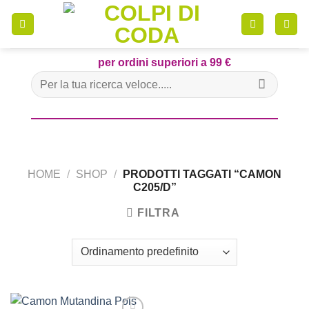
Skip
to
content
per ordini superiori a 99 €
Cerca:
HOME
/
SHOP
/
PRODOTTI TAGGATI “CAMON
C205/D”
FILTRA