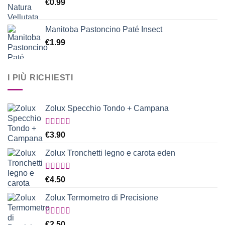
€
0.99
Manitoba Pastoncino Paté Insect
€
1.99
I PIÙ RICHIESTI
Zolux Specchio Tondo + Campana
Valutato
€
3.90
5.00
su 5
Zolux Tronchetti legno e carota eden
Valutato
€
4.50
5.00
su 5
Zolux Termometro di Precisione
Valutato
€
2.50