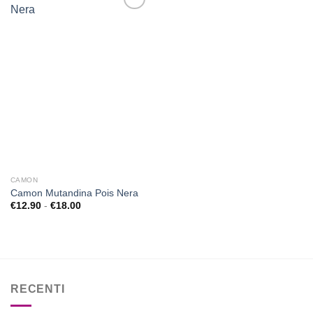
Aggiungi
alla lista
dei
desideri
CAMON
Camon Mutandina Pois Nera
Fascia
€
12.90
-
€
18.00
di
prezzo:
da
€12.90
a
€18.00
RECENTI