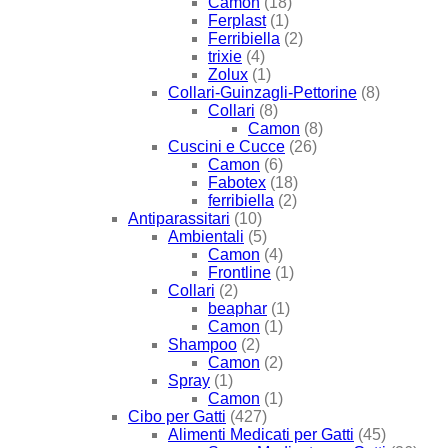
Camon
(18)
Ferplast
(1)
Ferribiella
(2)
trixie
(4)
Zolux
(1)
Collari-Guinzagli-Pettorine
(8)
Collari
(8)
Camon
(8)
Cuscini e Cucce
(26)
Camon
(6)
Fabotex
(18)
ferribiella
(2)
Antiparassitari
(10)
Ambientali
(5)
Camon
(4)
Frontline
(1)
Collari
(2)
beaphar
(1)
Camon
(1)
Shampoo
(2)
Camon
(2)
Spray
(1)
Camon
(1)
Cibo per Gatti
(427)
Alimenti Medicati per Gatti
(45)