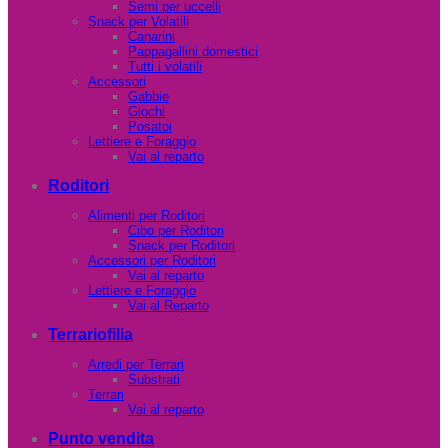
Semi per uccelli
Snack per Volatili
Canarini
Pappagallini domestici
Tutti i volatili
Accessori
Gabbie
Giochi
Posatoi
Lettiere e Foraggio
Vai al reparto
Roditori
Alimenti per Roditori
Cibo per Roditori
Snack per Roditori
Accessori per Roditori
Vai al reparto
Lettiere e Foraggio
Vai al Reparto
Terrariofilia
Arredi per Terrari
Substrati
Terrari
Vai al reparto
Punto vendita