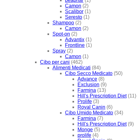
beaphar
(1)
Camon
(2)
Scalibor
(1)
Seresto
(1)
Shampoo
(2)
Camon
(2)
Spot-on
(2)
Advantix
(1)
Frontline
(1)
Spray
(2)
Camon
(1)
Cibo per cani
(462)
Alimenti Medicati
(84)
Cibo Secco Medicato
(50)
Advance
(8)
Exclusion
(9)
Farmina
(13)
Hill's Prescription Diet
(11)
Prolife
(3)
Royal Canin
(6)
Cibo Umido Medicato
(34)
Farmina
(7)
Hill's Prescription Diet
(9)
Monge
(5)
prolife
(4)