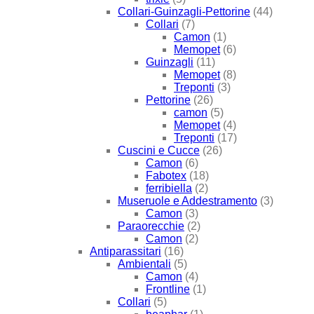
Collari-Guinzagli-Pettorine
(44)
Collari
(7)
Camon
(1)
Memopet
(6)
Guinzagli
(11)
Memopet
(8)
Treponti
(3)
Pettorine
(26)
camon
(5)
Memopet
(4)
Treponti
(17)
Cuscini e Cucce
(26)
Camon
(6)
Fabotex
(18)
ferribiella
(2)
Museruole e Addestramento
(3)
Camon
(3)
Paraorecchie
(2)
Camon
(2)
Antiparassitari
(16)
Ambientali
(5)
Camon
(4)
Frontline
(1)
Collari
(5)