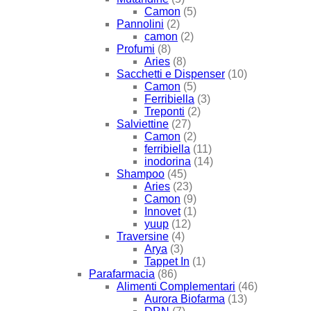
Camon
(5)
Pannolini
(2)
camon
(2)
Profumi
(8)
Aries
(8)
Sacchetti e Dispenser
(10)
Camon
(5)
Ferribiella
(3)
Treponti
(2)
Salviettine
(27)
Camon
(2)
ferribiella
(11)
inodorina
(14)
Shampoo
(45)
Aries
(23)
Camon
(9)
Innovet
(1)
yuup
(12)
Traversine
(4)
Arya
(3)
Tappet In
(1)
Parafarmacia
(86)
Alimenti Complementari
(46)
Aurora Biofarma
(13)