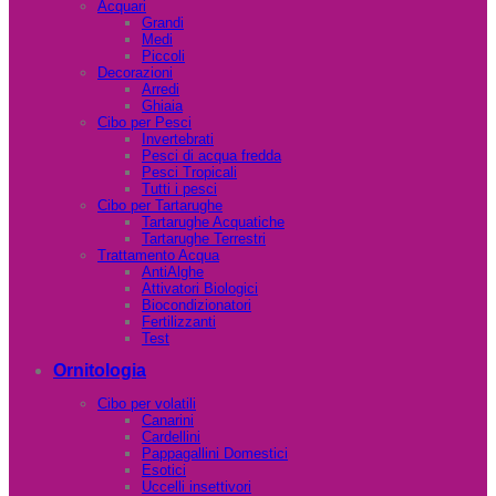
Acquari
Grandi
Medi
Piccoli
Decorazioni
Arredi
Ghiaia
Cibo per Pesci
Invertebrati
Pesci di acqua fredda
Pesci Tropicali
Tutti i pesci
Cibo per Tartarughe
Tartarughe Acquatiche
Tartarughe Terrestri
Trattamento Acqua
AntiAlghe
Attivatori Biologici
Biocondizionatori
Fertilizzanti
Test
Ornitologia
Cibo per volatili
Canarini
Cardellini
Pappagallini Domestici
Esotici
Uccelli insettivori