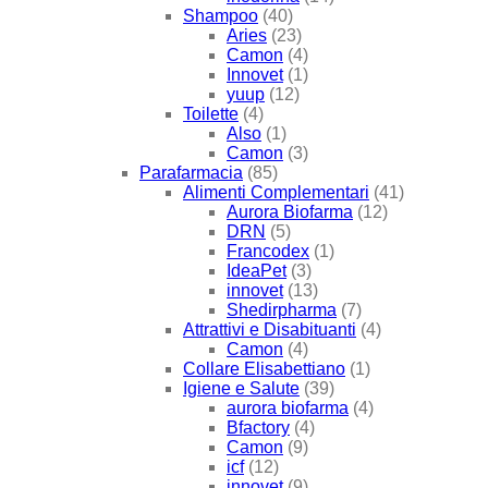
Shampoo
(40)
Aries
(23)
Camon
(4)
Innovet
(1)
yuup
(12)
Toilette
(4)
Also
(1)
Camon
(3)
Parafarmacia
(85)
Alimenti Complementari
(41)
Aurora Biofarma
(12)
DRN
(5)
Francodex
(1)
IdeaPet
(3)
innovet
(13)
Shedirpharma
(7)
Attrattivi e Disabituanti
(4)
Camon
(4)
Collare Elisabettiano
(1)
Igiene e Salute
(39)
aurora biofarma
(4)
Bfactory
(4)
Camon
(9)
icf
(12)
innovet
(9)