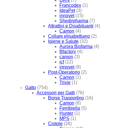
DRN
(7)
Francodex
(1)
IdeaPet
(3)
innovet
(15)
Shedirpharma
(7)
Attrattivi e Disabituanti
(4)
Camon
(4)
Collare elisabettiano
(2)
Igiene e Salute
(32)
Aurora Biofarma
(4)
Bfactory
(4)
camon
(3)
icf
(12)
innovet
(9)
Post-Operatorio
(2)
Camon
(1)
Trixie
(1)
Gatto
(754)
Accessori per Gatti
(76)
Borse Trasportino
(16)
Camon
(8)
Ferribiella
(5)
Hunter
(1)
MPS
(1)
Ciotole
(26)