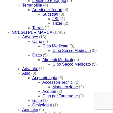
Lettiere e Foraggio
(9)
Terrariofilia
(4)
Arredi per Terrari
(3)
Substrati
(3)
JBL
(1)
Trixie
(2)
Terrari
(1)
SCEGLI PER MARCA
(1748)
Advance
(13)
Cane
(8)
Cibo Medicato
(8)
Cibo Secco Medicato
(8)
Gatto
(5)
Alimenti Medicati
(5)
Cibo Secco Medicato
(5)
Advantix
(1)
Also
(8)
Acquariologia
(6)
Accessori Tecnici
(2)
Manutenzione
(2)
Acquari
(2)
Cibo per Tartarughe
(2)
Gatto
(1)
Ornitologia
(1)
Animalin
(6)