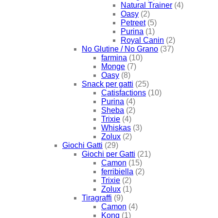
Natural Trainer
(4)
Oasy
(2)
Petreet
(5)
Purina
(1)
Royal Canin
(2)
No Glutine / No Grano
(37)
farmina
(10)
Monge
(7)
Oasy
(8)
Snack per gatti
(25)
Catisfactions
(10)
Purina
(4)
Sheba
(2)
Trixie
(4)
Whiskas
(3)
Zolux
(2)
Giochi Gatti
(29)
Giochi per Gatti
(21)
Camon
(15)
ferribiella
(2)
Trixie
(2)
Zolux
(1)
Tiragraffi
(9)
Camon
(4)
Kong
(1)