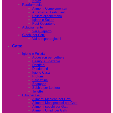
Spray
Parafarmacia
Alimenti Complementari
Attrattivi e Disabituanti
Collare elisabettiano
Igiene e Salute
Post-Operatorio
Abbigliamento
Vai al reparto
Giochi per Cani
Vai al reparto giochi
Gatto
Igiene e Pulizia
Accessori per Lettiere
Beauty e Spazzole
Dentifrici
Deodoranti
Igiene Casa
Profumi
Salviettine
Shampoo
Sabbia per Lettiera
Toilette
Cibo per Gatti
Alimenti Medicati per Gatti
Alimenti Monoproteici per Gatti
Alimenti secchi per Gatti
Alimenti Umidi per Gatti