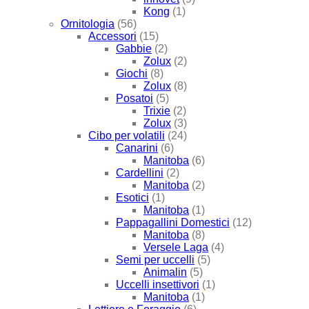
Kong
(1)
Ornitologia
(56)
Accessori
(15)
Gabbie
(2)
Zolux
(2)
Giochi
(8)
Zolux
(8)
Posatoi
(5)
Trixie
(2)
Zolux
(3)
Cibo per volatili
(24)
Canarini
(6)
Manitoba
(6)
Cardellini
(2)
Manitoba
(2)
Esotici
(1)
Manitoba
(1)
Pappagallini Domestici
(12)
Manitoba
(8)
Versele Laga
(4)
Semi per uccelli
(5)
Animalin
(5)
Uccelli insettivori
(1)
Manitoba
(1)