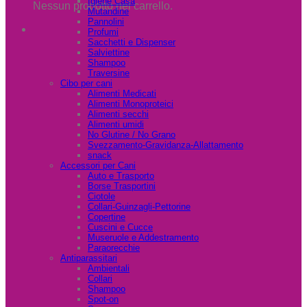
Igiene Casa
Nessun prodotto nel carrello.
Mutandine
Pannolini
Profumi
Sacchetti e Dispenser
Salviettine
Shampoo
Traversine
Cibo per cani
Alimenti Medicati
Alimenti Monoproteici
Alimenti secchi
Alimenti umidi
No Glutine / No Grano
Svezzamento-Gravidanza-Allattamento
snack
Accessori per Cani
Auto e Trasporto
Borse Trasportini
Ciotole
Collari-Guinzagli-Pettorine
Copertine
Cuscini e Cucce
Museruole e Addestramento
Paraorecchie
Antiparassitari
Ambientali
Collari
Shampoo
Spot-on