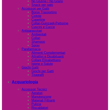
No Glutine / No Grano
Snack per gatti
Accessori per Gatti
Borse Trasportino
Ciotole
Copertine
Collari-Guinzagli-Pettorine
Cuscini e Cucce
Antiparassitari
Ambientali
Collari
Shampoo
Spray
Parafarmacia
Alimenti Complementari
Attrattivi e Disabituanti
Collare Elisabettiano
Igiene e Salute
Giochi Gatti
Giochi per Gatti
Tiragraffi
Acquariologia
Accessori Tecnici
Aeratori
Manutenzione
Materiali Filtranti
Pulizia
Riscaldatori