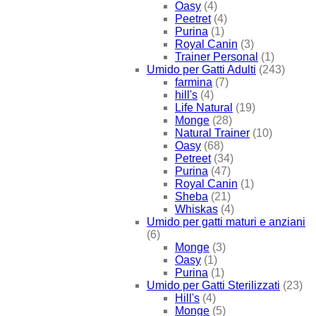
Oasy
(4)
Peetret
(4)
Purina
(1)
Royal Canin
(3)
Trainer Personal
(1)
Umido per Gatti Adulti
(243)
farmina
(7)
hill's
(4)
Life Natural
(19)
Monge
(28)
Natural Trainer
(10)
Oasy
(68)
Petreet
(34)
Purina
(47)
Royal Canin
(1)
Sheba
(21)
Whiskas
(4)
Umido per gatti maturi e anziani
(6)
Monge
(3)
Oasy
(1)
Purina
(1)
Umido per Gatti Sterilizzati
(23)
Hill's
(4)
Monge
(5)