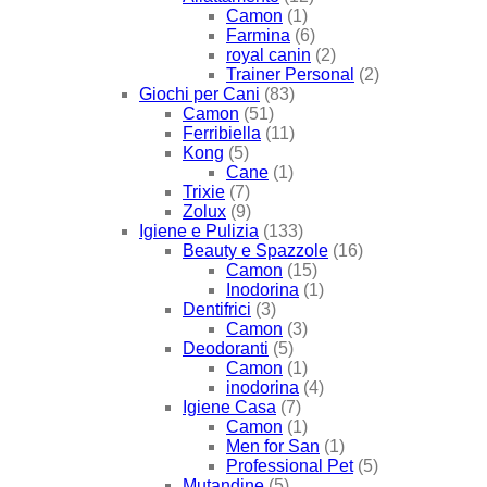
Camon
(1)
Farmina
(6)
royal canin
(2)
Trainer Personal
(2)
Giochi per Cani
(83)
Camon
(51)
Ferribiella
(11)
Kong
(5)
Cane
(1)
Trixie
(7)
Zolux
(9)
Igiene e Pulizia
(133)
Beauty e Spazzole
(16)
Camon
(15)
Inodorina
(1)
Dentifrici
(3)
Camon
(3)
Deodoranti
(5)
Camon
(1)
inodorina
(4)
Igiene Casa
(7)
Camon
(1)
Men for San
(1)
Professional Pet
(5)
Mutandine
(5)