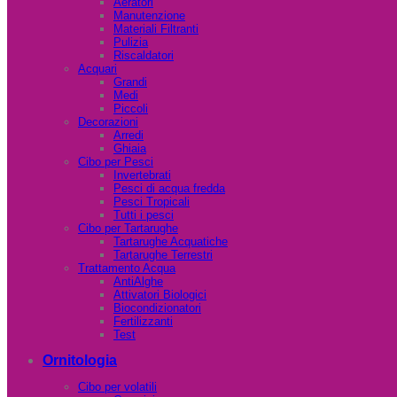
Aeratori
Manutenzione
Materiali Filtranti
Pulizia
Riscaldatori
Acquari
Grandi
Medi
Piccoli
Decorazioni
Arredi
Ghiaia
Cibo per Pesci
Invertebrati
Pesci di acqua fredda
Pesci Tropicali
Tutti i pesci
Cibo per Tartarughe
Tartarughe Acquatiche
Tartarughe Terrestri
Trattamento Acqua
AntiAlghe
Attivatori Biologici
Biocondizionatori
Fertilizzanti
Test
Ornitologia
Cibo per volatili