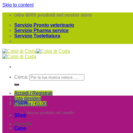
Skip to content
oltre 6000 prodotti nel nostro store
Servizio Pronto veterinario
Servizio Pharma service
Servizio Toelettatura
Cerca:
Accedi / Registrati
lista desideri
Home
Carrello /
€
0.00
Nessun prodotto nel carrello.
Shop
Carrello
Cane