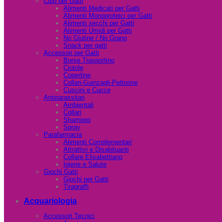
Cibo per Gatti
Alimenti Medicati per Gatti
Alimenti Monoproteici per Gatti
Alimenti secchi per Gatti
Alimenti Umidi per Gatti
No Glutine / No Grano
Snack per gatti
Accessori per Gatti
Borse Trasportino
Ciotole
Copertine
Collari-Guinzagli-Pettorine
Cuscini e Cucce
Antiparassitari
Ambientali
Collari
Shampoo
Spray
Parafarmacia
Alimenti Complementari
Attrattivi e Disabituanti
Collare Elisabettiano
Igiene e Salute
Giochi Gatti
Giochi per Gatti
Tiragraffi
Acquariologia
Accessori Tecnici