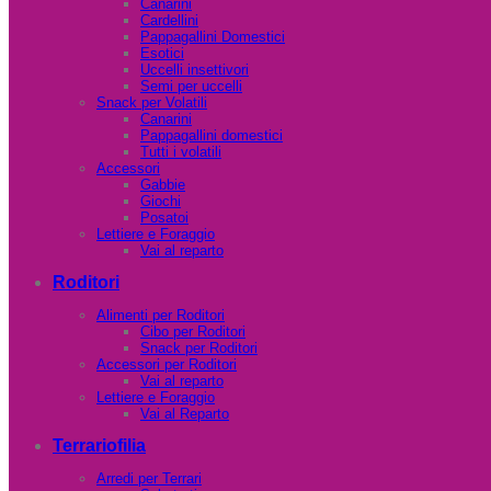
Canarini
Cardellini
Pappagallini Domestici
Esotici
Uccelli insettivori
Semi per uccelli
Snack per Volatili
Canarini
Pappagallini domestici
Tutti i volatili
Accessori
Gabbie
Giochi
Posatoi
Lettiere e Foraggio
Vai al reparto
Roditori
Alimenti per Roditori
Cibo per Roditori
Snack per Roditori
Accessori per Roditori
Vai al reparto
Lettiere e Foraggio
Vai al Reparto
Terrariofilia
Arredi per Terrari