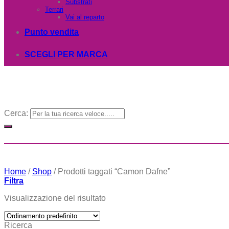
Substrati
Terrari
Vai al reparto
Punto vendita
SCEGLI PER MARCA
Cerca:
Home
/
Shop
/
Prodotti taggati “Camon Dafne”
Filtra
Visualizzazione del risultato
Ricerca