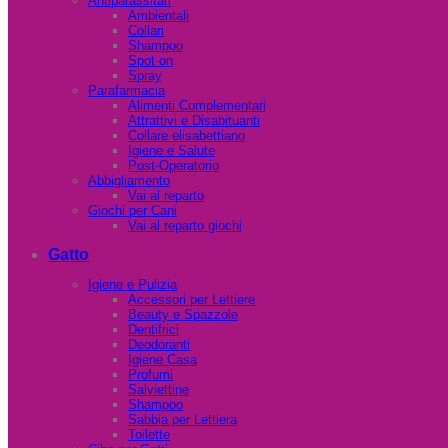
Antiparassitari
Ambientali
Collari
Shampoo
Spot-on
Spray
Parafarmacia
Alimenti Complementari
Attrattivi e Disabituanti
Collare elisabettiano
Igiene e Salute
Post-Operatorio
Abbigliamento
Vai al reparto
Giochi per Cani
Vai al reparto giochi
Gatto
Igiene e Pulizia
Accessori per Lettiere
Beauty e Spazzole
Dentifrici
Deodoranti
Igiene Casa
Profumi
Salviettine
Shampoo
Sabbia per Lettiera
Toilette