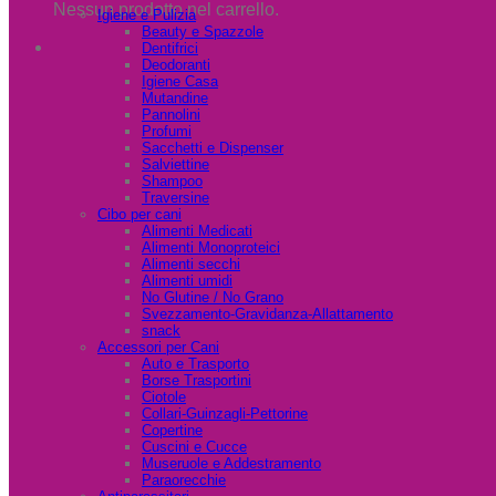
Nessun prodotto nel carrello.
Igiene e Pulizia
Beauty e Spazzole
Dentifrici
Deodoranti
Igiene Casa
Mutandine
Pannolini
Profumi
Sacchetti e Dispenser
Salviettine
Shampoo
Traversine
Cibo per cani
Alimenti Medicati
Alimenti Monoproteici
Alimenti secchi
Alimenti umidi
No Glutine / No Grano
Svezzamento-Gravidanza-Allattamento
snack
Accessori per Cani
Auto e Trasporto
Borse Trasportini
Ciotole
Collari-Guinzagli-Pettorine
Copertine
Cuscini e Cucce
Museruole e Addestramento
Paraorecchie