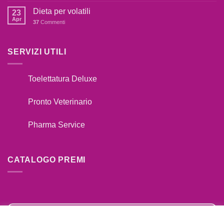
TUO
Premi
Dieta per volatili
CANE
23
2020
Apr
TIRA
37
Commenti
AL
GUINZAGLIO??
SERVIZI UTILI
Toelettatura Deluxe
Pronto Veterinario
Pharma Service
CATALOGO PREMI
SFOGLIA