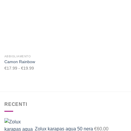
Aggiungi
alla lista
dei
desideri
ABBIGLIAMENTO
Camon Rainbow
€
17.99
-
€
19.99
Fascia
di
prezzo:
da
€17.99
a
RECENTI
€19.99
Zolux karapas aqua 50 nera
€
60.00