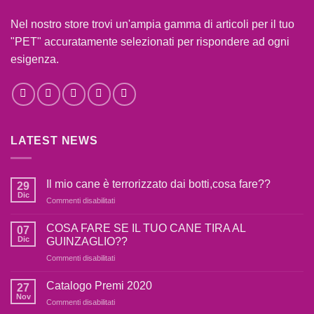
Nel nostro store trovi un'ampia gamma di articoli per il tuo
"PET" accuratamente selezionati per rispondere ad ogni
esigenza.
LATEST NEWS
Il mio cane è terrorizzato dai botti,cosa fare??
29
Dic
Commenti disabilitati
su
Il
mio
COSA FARE SE IL TUO CANE TIRA AL
07
cane
Dic
GUINZAGLIO??
è
Commenti disabilitati
su
terrorizzato
COSA
dai
FARE
Catalogo Premi 2020
botti,cosa
27
SE
fare??
Nov
Commenti disabilitati
su
IL
Catalogo