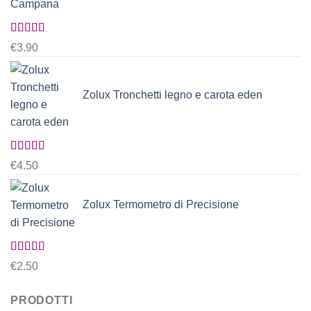
Valutato
€
3.90
5.00
su 5
Zolux Tronchetti legno e carota eden
Valutato
€
4.50
5.00
su 5
Zolux Termometro di Precisione
Valutato
€
2.50
5.00
su 5
PRODOTTI