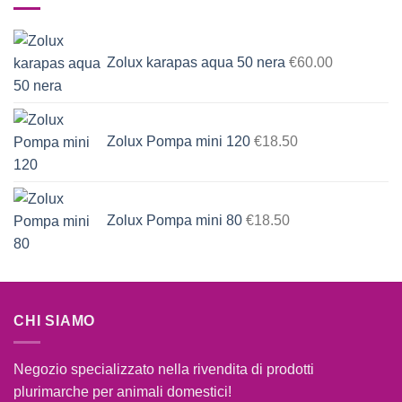
Zolux karapas aqua 50 nera
€
60.00
Zolux Pompa mini 120
€
18.50
Zolux Pompa mini 80
€
18.50
CHI SIAMO
Negozio specializzato nella rivendita di prodotti
plurimarche per animali domestici!