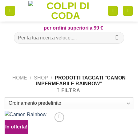
Skip
to
content
per ordini superiori a 99 €
Cerca:
HOME
/
SHOP
/
PRODOTTI TAGGATI “CAMON
IMPERMEABILE RAINBOW”
FILTRA
In offerta!