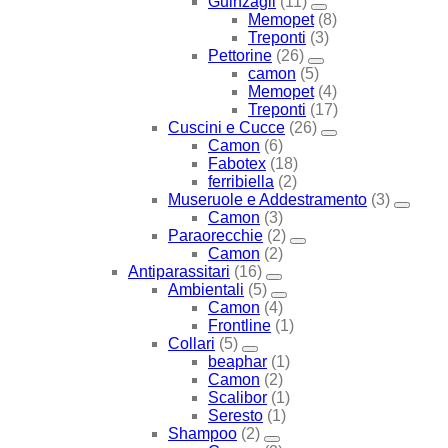
Guinzagli
(11)
Memopet
(8)
Treponti
(3)
Pettorine
(26)
camon
(5)
Memopet
(4)
Treponti
(17)
Cuscini e Cucce
(26)
Camon
(6)
Fabotex
(18)
ferribiella
(2)
Museruole e Addestramento
(3)
Camon
(3)
Paraorecchie
(2)
Camon
(2)
Antiparassitari
(16)
Ambientali
(5)
Camon
(4)
Frontline
(1)
Collari
(5)
beaphar
(1)
Camon
(2)
Scalibor
(1)
Seresto
(1)
Shampoo
(2)