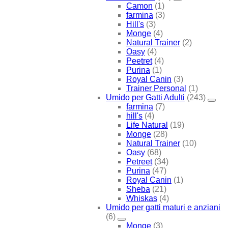
Camon
(1)
farmina
(3)
Hill's
(3)
Monge
(4)
Natural Trainer
(2)
Oasy
(4)
Peetret
(4)
Purina
(1)
Royal Canin
(3)
Trainer Personal
(1)
Umido per Gatti Adulti
(243)
farmina
(7)
hill's
(4)
Life Natural
(19)
Monge
(28)
Natural Trainer
(10)
Oasy
(68)
Petreet
(34)
Purina
(47)
Royal Canin
(1)
Sheba
(21)
Whiskas
(4)
Umido per gatti maturi e anziani
(6)
Monge
(3)