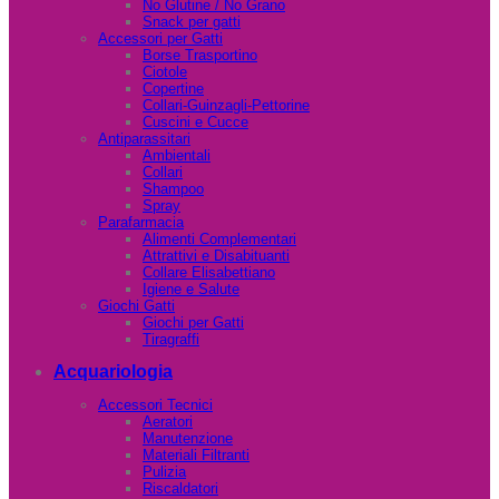
No Glutine / No Grano
Snack per gatti
Accessori per Gatti
Borse Trasportino
Ciotole
Copertine
Collari-Guinzagli-Pettorine
Cuscini e Cucce
Antiparassitari
Ambientali
Collari
Shampoo
Spray
Parafarmacia
Alimenti Complementari
Attrattivi e Disabituanti
Collare Elisabettiano
Igiene e Salute
Giochi Gatti
Giochi per Gatti
Tiragraffi
Acquariologia
Accessori Tecnici
Aeratori
Manutenzione
Materiali Filtranti
Pulizia
Riscaldatori