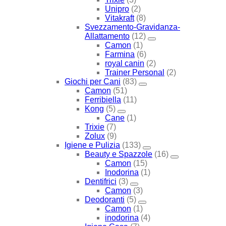
Unipro
(2)
Vitakraft
(8)
Svezzamento-Gravidanza-
Allattamento
(12)
Camon
(1)
Farmina
(6)
royal canin
(2)
Trainer Personal
(2)
Giochi per Cani
(83)
Camon
(51)
Ferribiella
(11)
Kong
(5)
Cane
(1)
Trixie
(7)
Zolux
(9)
Igiene e Pulizia
(133)
Beauty e Spazzole
(16)
Camon
(15)
Inodorina
(1)
Dentifrici
(3)
Camon
(3)
Deodoranti
(5)
Camon
(1)
inodorina
(4)