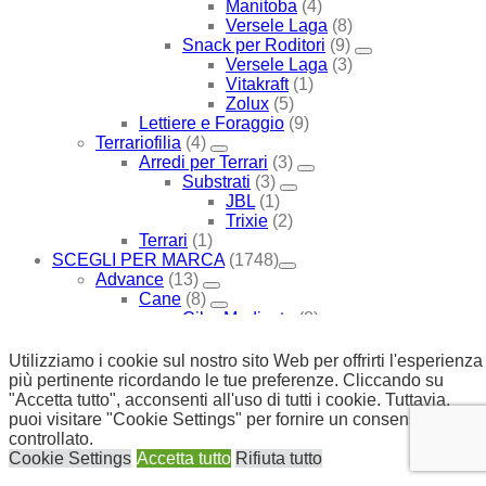
Manitoba
(4)
Versele Laga
(8)
Snack per Roditori
(9)
Versele Laga
(3)
Vitakraft
(1)
Zolux
(5)
Lettiere e Foraggio
(9)
Terrariofilia
(4)
Arredi per Terrari
(3)
Substrati
(3)
JBL
(1)
Trixie
(2)
Terrari
(1)
SCEGLI PER MARCA
(1748)
Advance
(13)
Cane
(8)
Cibo Medicato
(8)
Cibo Secco Medicato
(8)
Gatto
(5)
Utilizziamo i cookie sul nostro sito Web per offrirti l'esperienza
Alimenti Medicati
(5)
più pertinente ricordando le tue preferenze. Cliccando su
Cibo Secco Medicato
(5)
"Accetta tutto", acconsenti all'uso di tutti i cookie. Tuttavia,
Advantix
(1)
puoi visitare "Cookie Settings" per fornire un consenso
Also
(8)
controllato.
Acquariologia
(6)
Cookie Settings
Accetta tutto
Rifiuta tutto
Accessori Tecnici
(2)