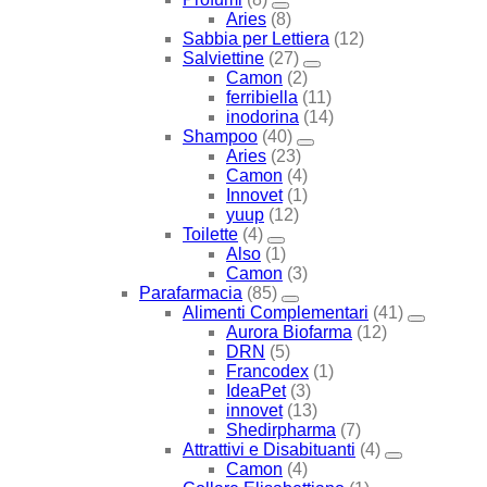
Aries
(8)
Sabbia per Lettiera
(12)
Salviettine
(27)
Camon
(2)
ferribiella
(11)
inodorina
(14)
Shampoo
(40)
Aries
(23)
Camon
(4)
Innovet
(1)
yuup
(12)
Toilette
(4)
Also
(1)
Camon
(3)
Parafarmacia
(85)
Alimenti Complementari
(41)
Aurora Biofarma
(12)
DRN
(5)
Francodex
(1)
IdeaPet
(3)
innovet
(13)
Shedirpharma
(7)
Attrattivi e Disabituanti
(4)
Camon
(4)