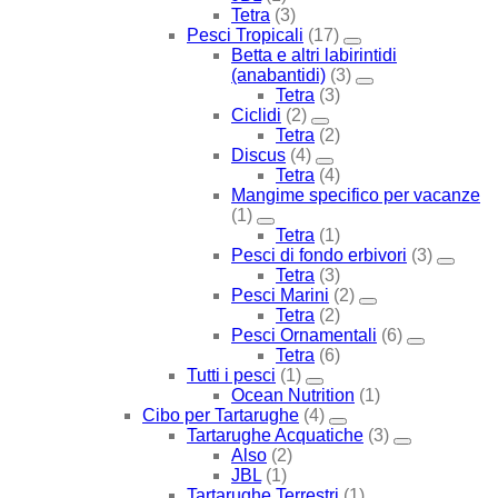
Tetra
(3)
Pesci Tropicali
(17)
Betta e altri labirintidi
(anabantidi)
(3)
Tetra
(3)
Ciclidi
(2)
Tetra
(2)
Discus
(4)
Tetra
(4)
Mangime specifico per vacanze
(1)
Tetra
(1)
Pesci di fondo erbivori
(3)
Tetra
(3)
Pesci Marini
(2)
Tetra
(2)
Pesci Ornamentali
(6)
Tetra
(6)
Tutti i pesci
(1)
Ocean Nutrition
(1)
Cibo per Tartarughe
(4)
Tartarughe Acquatiche
(3)
Also
(2)
JBL
(1)
Tartarughe Terrestri
(1)