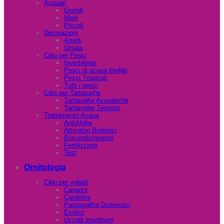
Acquari
Grandi
Medi
Piccoli
Decorazioni
Arredi
Ghiaia
Cibo per Pesci
Invertebrati
Pesci di acqua fredda
Pesci Tropicali
Tutti i pesci
Cibo per Tartarughe
Tartarughe Acquatiche
Tartarughe Terrestri
Trattamento Acqua
AntiAlghe
Attivatori Biologici
Biocondizionatori
Fertilizzanti
Test
Ornitologia
Cibo per volatili
Canarini
Cardellini
Pappagallini Domestici
Esotici
Uccelli insettivori