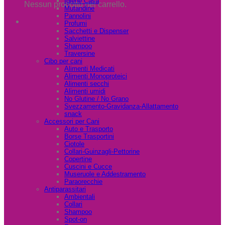
Igiene Casa
Nessun prodotto nel carrello.
Mutandine
Pannolini
Profumi
Sacchetti e Dispenser
Salviettine
Shampoo
Traversine
Cibo per cani
Alimenti Medicati
Alimenti Monoproteici
Alimenti secchi
Alimenti umidi
No Glutine / No Grano
Svezzamento-Gravidanza-Allattamento
snack
Accessori per Cani
Auto e Trasporto
Borse Trasportini
Ciotole
Collari-Guinzagli-Pettorine
Copertine
Cuscini e Cucce
Museruole e Addestramento
Paraorecchie
Antiparassitari
Ambientali
Collari
Shampoo
Spot-on