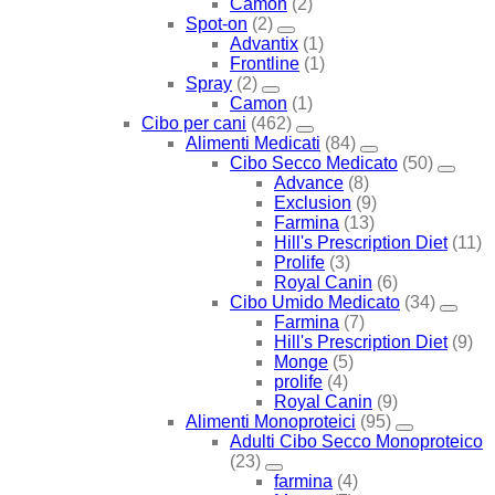
Camon
(2)
Spot-on
(2)
Advantix
(1)
Frontline
(1)
Spray
(2)
Camon
(1)
Cibo per cani
(462)
Alimenti Medicati
(84)
Cibo Secco Medicato
(50)
Advance
(8)
Exclusion
(9)
Farmina
(13)
Hill's Prescription Diet
(11)
Prolife
(3)
Royal Canin
(6)
Cibo Umido Medicato
(34)
Farmina
(7)
Hill's Prescription Diet
(9)
Monge
(5)
prolife
(4)
Royal Canin
(9)
Alimenti Monoproteici
(95)
Adulti Cibo Secco Monoproteico
(23)
farmina
(4)