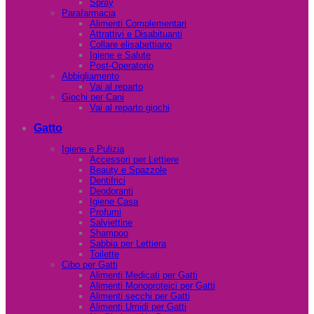
Spray
Parafarmacia
Alimenti Complementari
Attrattivi e Disabituanti
Collare elisabettiano
Igiene e Salute
Post-Operatorio
Abbigliamento
Vai al reparto
Giochi per Cani
Vai al reparto giochi
Gatto
Igiene e Pulizia
Accessori per Lettiere
Beauty e Spazzole
Dentifrici
Deodoranti
Igiene Casa
Profumi
Salviettine
Shampoo
Sabbia per Lettiera
Toilette
Cibo per Gatti
Alimenti Medicati per Gatti
Alimenti Monoproteici per Gatti
Alimenti secchi per Gatti
Alimenti Umidi per Gatti