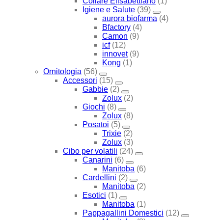
Collare Elisabettiano
(1)
Igiene e Salute
(39)
aurora biofarma
(4)
Bfactory
(4)
Camon
(9)
icf
(12)
innovet
(9)
Kong
(1)
Ornitologia
(56)
Accessori
(15)
Gabbie
(2)
Zolux
(2)
Giochi
(8)
Zolux
(8)
Posatoi
(5)
Trixie
(2)
Zolux
(3)
Cibo per volatili
(24)
Canarini
(6)
Manitoba
(6)
Cardellini
(2)
Manitoba
(2)
Esotici
(1)
Manitoba
(1)
Pappagallini Domestici
(12)