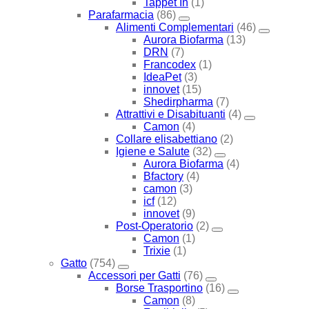
Tappet In
(1)
Parafarmacia
(86)
Alimenti Complementari
(46)
Aurora Biofarma
(13)
DRN
(7)
Francodex
(1)
IdeaPet
(3)
innovet
(15)
Shedirpharma
(7)
Attrattivi e Disabituanti
(4)
Camon
(4)
Collare elisabettiano
(2)
Igiene e Salute
(32)
Aurora Biofarma
(4)
Bfactory
(4)
camon
(3)
icf
(12)
innovet
(9)
Post-Operatorio
(2)
Camon
(1)
Trixie
(1)
Gatto
(754)
Accessori per Gatti
(76)
Borse Trasportino
(16)
Camon
(8)