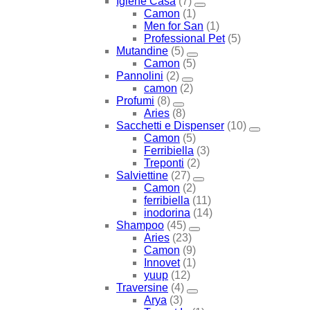
Igiene Casa
(7)
Camon
(1)
Men for San
(1)
Professional Pet
(5)
Mutandine
(5)
Camon
(5)
Pannolini
(2)
camon
(2)
Profumi
(8)
Aries
(8)
Sacchetti e Dispenser
(10)
Camon
(5)
Ferribiella
(3)
Treponti
(2)
Salviettine
(27)
Camon
(2)
ferribiella
(11)
inodorina
(14)
Shampoo
(45)
Aries
(23)
Camon
(9)
Innovet
(1)
yuup
(12)
Traversine
(4)
Arya
(3)