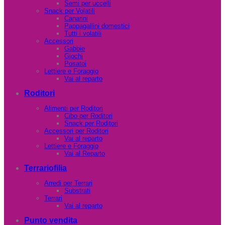
Semi per uccelli
Snack per Volatili
Canarini
Pappagallini domestici
Tutti i volatili
Accessori
Gabbie
Giochi
Posatoi
Lettiere e Foraggio
Vai al reparto
Roditori
Alimenti per Roditori
Cibo per Roditori
Snack per Roditori
Accessori per Roditori
Vai al reparto
Lettiere e Foraggio
Vai al Reparto
Terrariofilia
Arredi per Terrari
Substrati
Terrari
Vai al reparto
Punto vendita