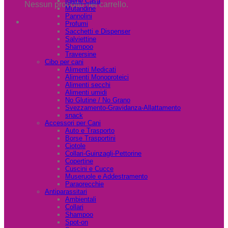
Igiene Casa
Nessun prodotto nel carrello.
Mutandine
Pannolini
Profumi
Sacchetti e Dispenser
Salviettine
Shampoo
Traversine
Cibo per cani
Alimenti Medicati
Alimenti Monoproteici
Alimenti secchi
Alimenti umidi
No Glutine / No Grano
Svezzamento-Gravidanza-Allattamento
snack
Accessori per Cani
Auto e Trasporto
Borse Trasportini
Ciotole
Collari-Guinzagli-Pettorine
Copertine
Cuscini e Cucce
Museruole e Addestramento
Paraorecchie
Antiparassitari
Ambientali
Collari
Shampoo
Spot-on