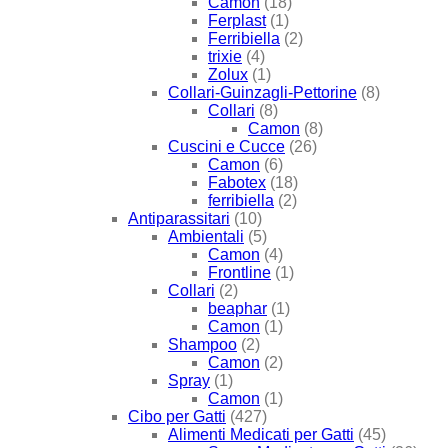
Camon
(18)
Ferplast
(1)
Ferribiella
(2)
trixie
(4)
Zolux
(1)
Collari-Guinzagli-Pettorine
(8)
Collari
(8)
Camon
(8)
Cuscini e Cucce
(26)
Camon
(6)
Fabotex
(18)
ferribiella
(2)
Antiparassitari
(10)
Ambientali
(5)
Camon
(4)
Frontline
(1)
Collari
(2)
beaphar
(1)
Camon
(1)
Shampoo
(2)
Camon
(2)
Spray
(1)
Camon
(1)
Cibo per Gatti
(427)
Alimenti Medicati per Gatti
(45)