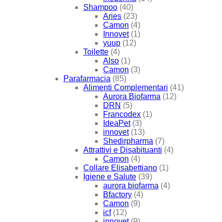
Shampoo
(40)
Aries
(23)
Camon
(4)
Innovet
(1)
yuup
(12)
Toilette
(4)
Also
(1)
Camon
(3)
Parafarmacia
(85)
Alimenti Complementari
(41)
Aurora Biofarma
(12)
DRN
(5)
Francodex
(1)
IdeaPet
(3)
innovet
(13)
Shedirpharma
(7)
Attrattivi e Disabituanti
(4)
Camon
(4)
Collare Elisabettiano
(1)
Igiene e Salute
(39)
aurora biofarma
(4)
Bfactory
(4)
Camon
(9)
icf
(12)
innovet
(9)