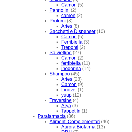
Camon
(5)
Pannolini
(2)
camon
(2)
Profumi
(8)
Aries
(8)
Sacchetti e Dispenser
(10)
Camon
(5)
Ferribiella
(3)
Treponti
(2)
Salviettine
(27)
Camon
(2)
ferribiella
(11)
inodorina
(14)
Shampoo
(45)
Aries
(23)
Camon
(9)
Innovet
(1)
yuup
(12)
Traversine
(4)
Arya
(3)
Tappet In
(1)
Parafarmacia
(86)
Alimenti Complementari
(46)
Aurora Biofarma
(13)