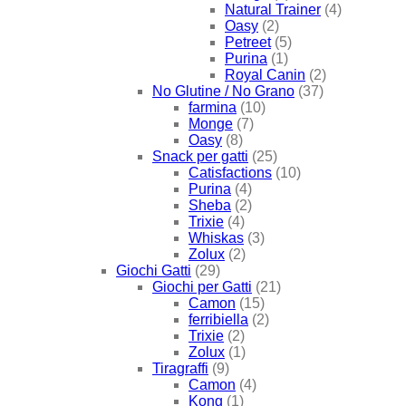
Natural Trainer
(4)
Oasy
(2)
Petreet
(5)
Purina
(1)
Royal Canin
(2)
No Glutine / No Grano
(37)
farmina
(10)
Monge
(7)
Oasy
(8)
Snack per gatti
(25)
Catisfactions
(10)
Purina
(4)
Sheba
(2)
Trixie
(4)
Whiskas
(3)
Zolux
(2)
Giochi Gatti
(29)
Giochi per Gatti
(21)
Camon
(15)
ferribiella
(2)
Trixie
(2)
Zolux
(1)
Tiragraffi
(9)
Camon
(4)
Kong
(1)