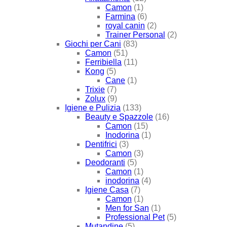
Camon
(1)
Farmina
(6)
royal canin
(2)
Trainer Personal
(2)
Giochi per Cani
(83)
Camon
(51)
Ferribiella
(11)
Kong
(5)
Cane
(1)
Trixie
(7)
Zolux
(9)
Igiene e Pulizia
(133)
Beauty e Spazzole
(16)
Camon
(15)
Inodorina
(1)
Dentifrici
(3)
Camon
(3)
Deodoranti
(5)
Camon
(1)
inodorina
(4)
Igiene Casa
(7)
Camon
(1)
Men for San
(1)
Professional Pet
(5)
Mutandine
(5)