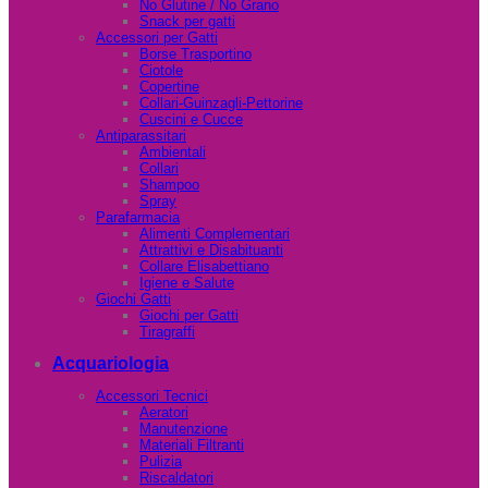
No Glutine / No Grano
Snack per gatti
Accessori per Gatti
Borse Trasportino
Ciotole
Copertine
Collari-Guinzagli-Pettorine
Cuscini e Cucce
Antiparassitari
Ambientali
Collari
Shampoo
Spray
Parafarmacia
Alimenti Complementari
Attrattivi e Disabituanti
Collare Elisabettiano
Igiene e Salute
Giochi Gatti
Giochi per Gatti
Tiragraffi
Acquariologia
Accessori Tecnici
Aeratori
Manutenzione
Materiali Filtranti
Pulizia
Riscaldatori