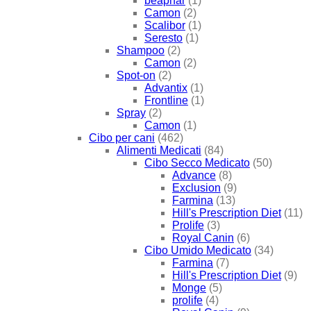
beaphar
(1)
Camon
(2)
Scalibor
(1)
Seresto
(1)
Shampoo
(2)
Camon
(2)
Spot-on
(2)
Advantix
(1)
Frontline
(1)
Spray
(2)
Camon
(1)
Cibo per cani
(462)
Alimenti Medicati
(84)
Cibo Secco Medicato
(50)
Advance
(8)
Exclusion
(9)
Farmina
(13)
Hill's Prescription Diet
(11)
Prolife
(3)
Royal Canin
(6)
Cibo Umido Medicato
(34)
Farmina
(7)
Hill's Prescription Diet
(9)
Monge
(5)
prolife
(4)