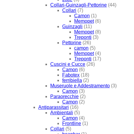
Collari-Guinzagli-Pettorine
(44)
Collari
(7)
Camon
(1)
Memopet
(6)
Guinzagli
(11)
Memopet
(8)
Treponti
(3)
Pettorine
(26)
camon
(5)
Memopet
(4)
Treponti
(17)
Cuscini e Cucce
(26)
Camon
(6)
Fabotex
(18)
ferribiella
(2)
Museruole e Addestramento
(3)
Camon
(3)
Paraorecchie
(2)
Camon
(2)
Antiparassitari
(16)
Ambientali
(5)
Camon
(4)
Frontline
(1)
Collari
(5)