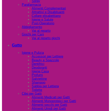
Spray
Parafarmacia
Alimenti Complementari
Attrattivi e Disabituanti
Collare elisabettiano
Igiene e Salute
Post-Operatorio
Abbigliamento
Vai al reparto
Giochi per Cani
Vai al reparto giochi
Gatto
Igiene e Pulizia
Accessori per Lettiere
Beauty e Spazzole
Dentifrici
Deodoranti
Igiene Casa
Profumi
Salviettine
Shampoo
Sabbia per Lettiera
Toilette
Cibo per Gatti
Alimenti Medicati per Gatti
Alimenti Monoproteici per Gatti
Alimenti secchi per Gatti
Alimenti Umidi per Gatti