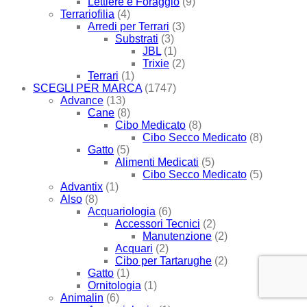
Lettiere e Foraggio
(9)
Terrariofilia
(4)
Arredi per Terrari
(3)
Substrati
(3)
JBL
(1)
Trixie
(2)
Terrari
(1)
SCEGLI PER MARCA
(1747)
Advance
(13)
Cane
(8)
Cibo Medicato
(8)
Cibo Secco Medicato
(8)
Gatto
(5)
Alimenti Medicati
(5)
Cibo Secco Medicato
(5)
Advantix
(1)
Also
(8)
Acquariologia
(6)
Accessori Tecnici
(2)
Manutenzione
(2)
Acquari
(2)
Cibo per Tartarughe
(2)
Gatto
(1)
Ornitologia
(1)
Animalin
(6)