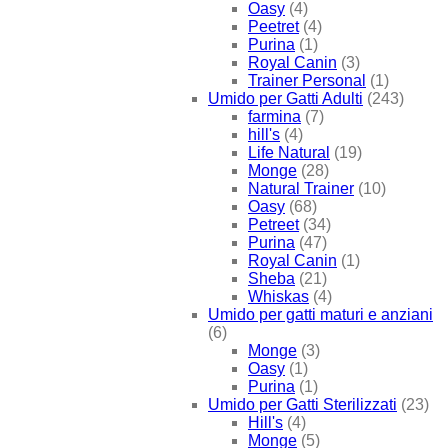
Oasy
(4)
Peetret
(4)
Purina
(1)
Royal Canin
(3)
Trainer Personal
(1)
Umido per Gatti Adulti
(243)
farmina
(7)
hill's
(4)
Life Natural
(19)
Monge
(28)
Natural Trainer
(10)
Oasy
(68)
Petreet
(34)
Purina
(47)
Royal Canin
(1)
Sheba
(21)
Whiskas
(4)
Umido per gatti maturi e anziani
(6)
Monge
(3)
Oasy
(1)
Purina
(1)
Umido per Gatti Sterilizzati
(23)
Hill's
(4)
Monge
(5)