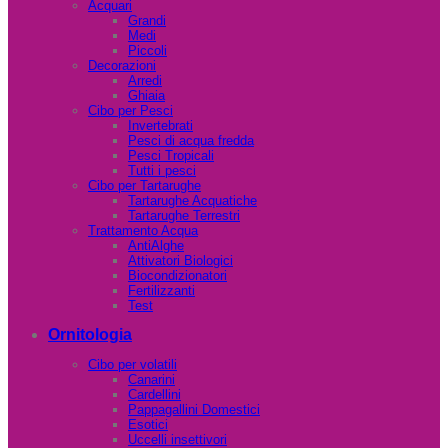
Acquari
Grandi
Medi
Piccoli
Decorazioni
Arredi
Ghiaia
Cibo per Pesci
Invertebrati
Pesci di acqua fredda
Pesci Tropicali
Tutti i pesci
Cibo per Tartarughe
Tartarughe Acquatiche
Tartarughe Terrestri
Trattamento Acqua
AntiAlghe
Attivatori Biologici
Biocondizionatori
Fertilizzanti
Test
Ornitologia
Cibo per volatili
Canarini
Cardellini
Pappagallini Domestici
Esotici
Uccelli insettivori