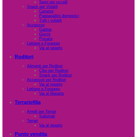
Semi per uccelli
Snack per Volatili
Canarini
Pappagallini domestici
Tutti i volatili
Accessori
Gabbie
Giochi
Posatoi
Lettiere e Foraggio
Vai al reparto
Roditori
Alimenti per Roditori
Cibo per Roditori
Snack per Roditori
Accessori per Roditori
Vai al reparto
Lettiere e Foraggio
Vai al Reparto
Terrariofilia
Arredi per Terrari
Substrati
Terrari
Vai al reparto
Punto vendita