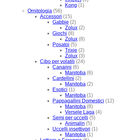
Kong
(1)
Ornitologia
(56)
Accessori
(15)
Gabbie
(2)
Zolux
(2)
Giochi
(8)
Zolux
(8)
Posatoi
(5)
Trixie
(2)
Zolux
(3)
Cibo per volatili
(24)
Canarini
(6)
Manitoba
(6)
Cardellini
(2)
Manitoba
(2)
Esotici
(1)
Manitoba
(1)
Pappagallini Domestici
(12)
Manitoba
(8)
Versele Laga
(4)
Semi per uccelli
(5)
Animalin
(5)
Uccelli insettivori
(1)
Manitoba
(1)