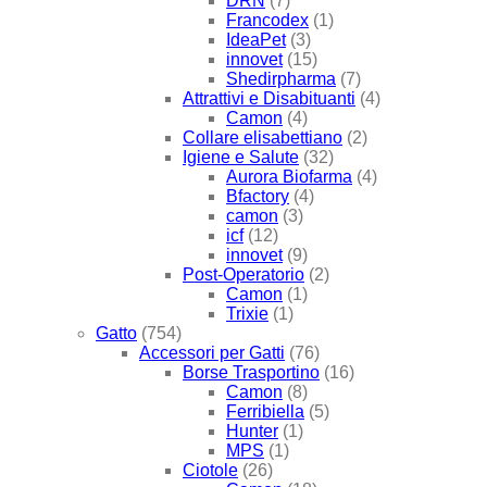
DRN
(7)
Francodex
(1)
IdeaPet
(3)
innovet
(15)
Shedirpharma
(7)
Attrattivi e Disabituanti
(4)
Camon
(4)
Collare elisabettiano
(2)
Igiene e Salute
(32)
Aurora Biofarma
(4)
Bfactory
(4)
camon
(3)
icf
(12)
innovet
(9)
Post-Operatorio
(2)
Camon
(1)
Trixie
(1)
Gatto
(754)
Accessori per Gatti
(76)
Borse Trasportino
(16)
Camon
(8)
Ferribiella
(5)
Hunter
(1)
MPS
(1)
Ciotole
(26)