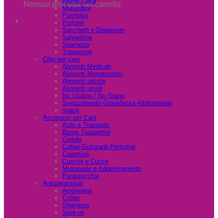
Igiene Casa
Nessun prodotto nel carrello.
Mutandine
Pannolini
Profumi
Sacchetti e Dispenser
Salviettine
Shampoo
Traversine
Cibo per cani
Alimenti Medicati
Alimenti Monoproteici
Alimenti secchi
Alimenti umidi
No Glutine / No Grano
Svezzamento-Gravidanza-Allattamento
snack
Accessori per Cani
Auto e Trasporto
Borse Trasportini
Ciotole
Collari-Guinzagli-Pettorine
Copertine
Cuscini e Cucce
Museruole e Addestramento
Paraorecchie
Antiparassitari
Ambientali
Collari
Shampoo
Spot-on