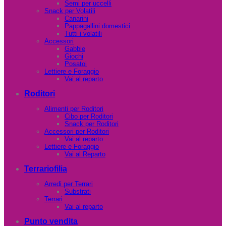
Semi per uccelli
Snack per Volatili
Canarini
Pappagallini domestici
Tutti i volatili
Accessori
Gabbie
Giochi
Posatoi
Lettiere e Foraggio
Vai al reparto
Roditori
Alimenti per Roditori
Cibo per Roditori
Snack per Roditori
Accessori per Roditori
Vai al reparto
Lettiere e Foraggio
Vai al Reparto
Terrariofilia
Arredi per Terrari
Substrati
Terrari
Vai al reparto
Punto vendita