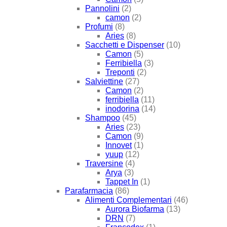
Pannolini
(2)
camon
(2)
Profumi
(8)
Aries
(8)
Sacchetti e Dispenser
(10)
Camon
(5)
Ferribiella
(3)
Treponti
(2)
Salviettine
(27)
Camon
(2)
ferribiella
(11)
inodorina
(14)
Shampoo
(45)
Aries
(23)
Camon
(9)
Innovet
(1)
yuup
(12)
Traversine
(4)
Arya
(3)
Tappet In
(1)
Parafarmacia
(86)
Alimenti Complementari
(46)
Aurora Biofarma
(13)
DRN
(7)