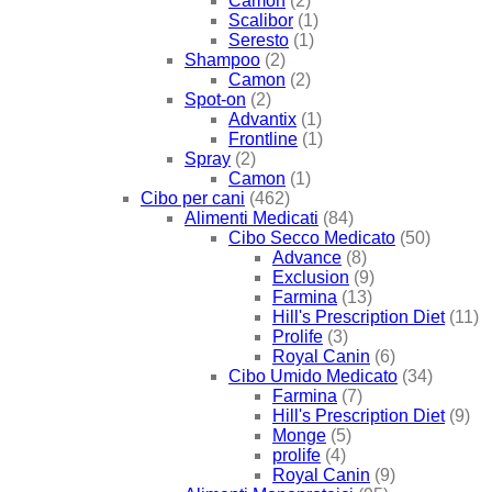
Camon
(2)
Scalibor
(1)
Seresto
(1)
Shampoo
(2)
Camon
(2)
Spot-on
(2)
Advantix
(1)
Frontline
(1)
Spray
(2)
Camon
(1)
Cibo per cani
(462)
Alimenti Medicati
(84)
Cibo Secco Medicato
(50)
Advance
(8)
Exclusion
(9)
Farmina
(13)
Hill's Prescription Diet
(11)
Prolife
(3)
Royal Canin
(6)
Cibo Umido Medicato
(34)
Farmina
(7)
Hill's Prescription Diet
(9)
Monge
(5)
prolife
(4)
Royal Canin
(9)