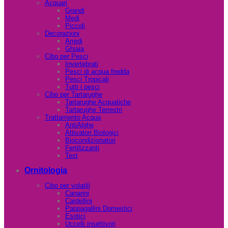
Acquari
Grandi
Medi
Piccoli
Decorazioni
Arredi
Ghiaia
Cibo per Pesci
Invertebrati
Pesci di acqua fredda
Pesci Tropicali
Tutti i pesci
Cibo per Tartarughe
Tartarughe Acquatiche
Tartarughe Terrestri
Trattamento Acqua
AntiAlghe
Attivatori Biologici
Biocondizionatori
Fertilizzanti
Test
Ornitologia
Cibo per volatili
Canarini
Cardellini
Pappagallini Domestici
Esotici
Uccelli insettivori