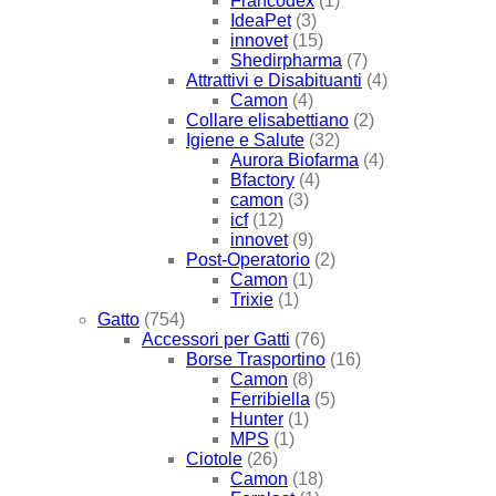
Francodex
(1)
IdeaPet
(3)
innovet
(15)
Shedirpharma
(7)
Attrattivi e Disabituanti
(4)
Camon
(4)
Collare elisabettiano
(2)
Igiene e Salute
(32)
Aurora Biofarma
(4)
Bfactory
(4)
camon
(3)
icf
(12)
innovet
(9)
Post-Operatorio
(2)
Camon
(1)
Trixie
(1)
Gatto
(754)
Accessori per Gatti
(76)
Borse Trasportino
(16)
Camon
(8)
Ferribiella
(5)
Hunter
(1)
MPS
(1)
Ciotole
(26)
Camon
(18)