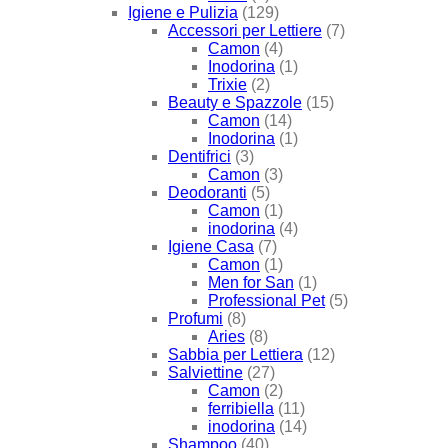
Igiene e Pulizia
(129)
Accessori per Lettiere
(7)
Camon
(4)
Inodorina
(1)
Trixie
(2)
Beauty e Spazzole
(15)
Camon
(14)
Inodorina
(1)
Dentifrici
(3)
Camon
(3)
Deodoranti
(5)
Camon
(1)
inodorina
(4)
Igiene Casa
(7)
Camon
(1)
Men for San
(1)
Professional Pet
(5)
Profumi
(8)
Aries
(8)
Sabbia per Lettiera
(12)
Salviettine
(27)
Camon
(2)
ferribiella
(11)
inodorina
(14)
Shampoo
(40)