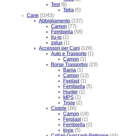
Test
(6)
Tetra
(5)
Cane
(1043)
Abbigliamento
(137)
Camon
(77)
Ferribiella
(58)
liu-jo
(1)
zolux
(1)
Accessori per Cani
(126)
Auto e Trasporto
(1)
Camon
(1)
Borse Trasportini
(23)
Bama
(1)
Camon
(12)
Feplast
(1)
Ferribiella
(5)
Hunter
(1)
MPS
(1)
Trixie
(2)
Ciotole
(26)
Camon
(18)
Ferplast
(1)
Ferribiella
(2)
trixie
(5)
Collari-Guinzagli-Pettorine
(44)