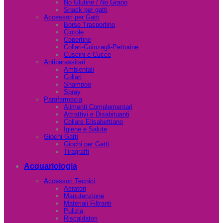
No Glutine / No Grano
Snack per gatti
Accessori per Gatti
Borse Trasportino
Ciotole
Copertine
Collari-Guinzagli-Pettorine
Cuscini e Cucce
Antiparassitari
Ambientali
Collari
Shampoo
Spray
Parafarmacia
Alimenti Complementari
Attrattivi e Disabituanti
Collare Elisabettiano
Igiene e Salute
Giochi Gatti
Giochi per Gatti
Tiragraffi
Acquariologia
Accessori Tecnici
Aeratori
Manutenzione
Materiali Filtranti
Pulizia
Riscaldatori