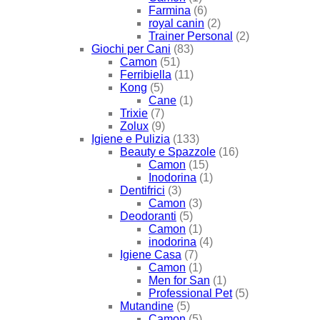
Farmina
(6)
royal canin
(2)
Trainer Personal
(2)
Giochi per Cani
(83)
Camon
(51)
Ferribiella
(11)
Kong
(5)
Cane
(1)
Trixie
(7)
Zolux
(9)
Igiene e Pulizia
(133)
Beauty e Spazzole
(16)
Camon
(15)
Inodorina
(1)
Dentifrici
(3)
Camon
(3)
Deodoranti
(5)
Camon
(1)
inodorina
(4)
Igiene Casa
(7)
Camon
(1)
Men for San
(1)
Professional Pet
(5)
Mutandine
(5)
Camon
(5)