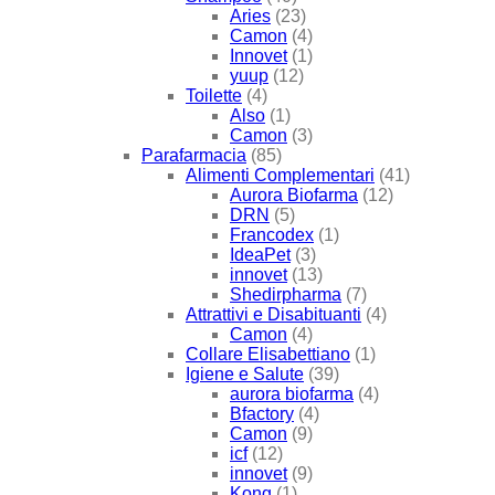
Aries
(23)
Camon
(4)
Innovet
(1)
yuup
(12)
Toilette
(4)
Also
(1)
Camon
(3)
Parafarmacia
(85)
Alimenti Complementari
(41)
Aurora Biofarma
(12)
DRN
(5)
Francodex
(1)
IdeaPet
(3)
innovet
(13)
Shedirpharma
(7)
Attrattivi e Disabituanti
(4)
Camon
(4)
Collare Elisabettiano
(1)
Igiene e Salute
(39)
aurora biofarma
(4)
Bfactory
(4)
Camon
(9)
icf
(12)
innovet
(9)
Kong
(1)