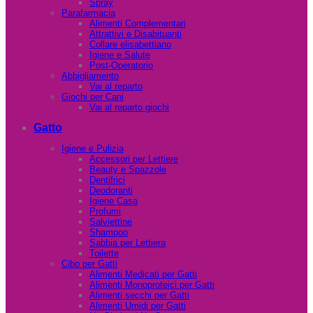
Spray
Parafarmacia
Alimenti Complementari
Attrattivi e Disabituanti
Collare elisabettiano
Igiene e Salute
Post-Operatorio
Abbigliamento
Vai al reparto
Giochi per Cani
Vai al reparto giochi
Gatto
Igiene e Pulizia
Accessori per Lettiere
Beauty e Spazzole
Dentifrici
Deodoranti
Igiene Casa
Profumi
Salviettine
Shampoo
Sabbia per Lettiera
Toilette
Cibo per Gatti
Alimenti Medicati per Gatti
Alimenti Monoproteici per Gatti
Alimenti secchi per Gatti
Alimenti Umidi per Gatti