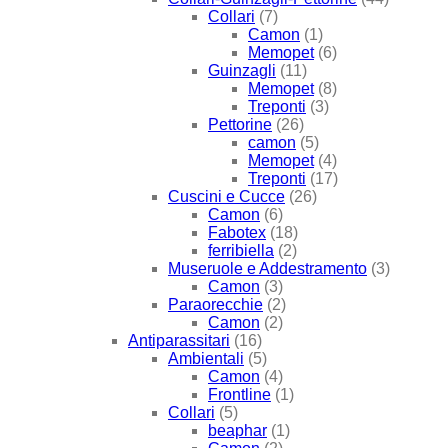
Collari
(7)
Camon
(1)
Memopet
(6)
Guinzagli
(11)
Memopet
(8)
Treponti
(3)
Pettorine
(26)
camon
(5)
Memopet
(4)
Treponti
(17)
Cuscini e Cucce
(26)
Camon
(6)
Fabotex
(18)
ferribiella
(2)
Museruole e Addestramento
(3)
Camon
(3)
Paraorecchie
(2)
Camon
(2)
Antiparassitari
(16)
Ambientali
(5)
Camon
(4)
Frontline
(1)
Collari
(5)
beaphar
(1)