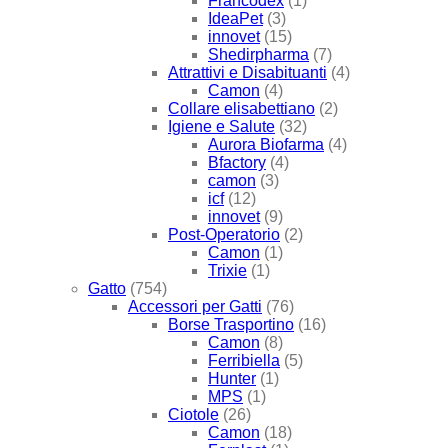
Francodex
(1)
IdeaPet
(3)
innovet
(15)
Shedirpharma
(7)
Attrattivi e Disabituanti
(4)
Camon
(4)
Collare elisabettiano
(2)
Igiene e Salute
(32)
Aurora Biofarma
(4)
Bfactory
(4)
camon
(3)
icf
(12)
innovet
(9)
Post-Operatorio
(2)
Camon
(1)
Trixie
(1)
Gatto
(754)
Accessori per Gatti
(76)
Borse Trasportino
(16)
Camon
(8)
Ferribiella
(5)
Hunter
(1)
MPS
(1)
Ciotole
(26)
Camon
(18)