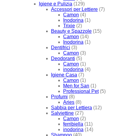
Igiene e Pulizia
(129)
Accessori per Lettiere
(7)
Camon
(4)
Inodorina
(1)
Trixie
(2)
Beauty e Spazzole
(15)
Camon
(14)
Inodorina
(1)
Dentifrici
(3)
Camon
(3)
Deodoranti
(5)
Camon
(1)
inodorina
(4)
Igiene Casa
(7)
Camon
(1)
Men for San
(1)
Professional Pet
(5)
Profumi
(8)
Aries
(8)
Sabbia per Lettiera
(12)
Salviettine
(27)
Camon
(2)
ferribiella
(11)
inodorina
(14)
Shampoo
(40)