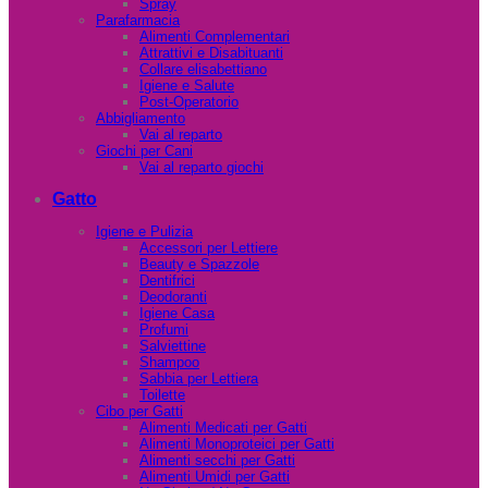
Spray
Parafarmacia
Alimenti Complementari
Attrattivi e Disabituanti
Collare elisabettiano
Igiene e Salute
Post-Operatorio
Abbigliamento
Vai al reparto
Giochi per Cani
Vai al reparto giochi
Gatto
Igiene e Pulizia
Accessori per Lettiere
Beauty e Spazzole
Dentifrici
Deodoranti
Igiene Casa
Profumi
Salviettine
Shampoo
Sabbia per Lettiera
Toilette
Cibo per Gatti
Alimenti Medicati per Gatti
Alimenti Monoproteici per Gatti
Alimenti secchi per Gatti
Alimenti Umidi per Gatti