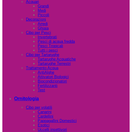
Acquari
Grandi
Medi
Piccoli
Decorazioni
Arredi
Ghiaia
Cibo per Pesci
Invertebrati
Pesci di acqua fredda
Pesci Tropicali
Tutti i pesci
Cibo per Tartarughe
Tartarughe Acquatiche
Tartarughe Terrestri
Trattamento Acqua
AntiAlghe
Attivatori Biologici
Biocondizionatori
Fertilizzanti
Test
Ornitologia
Cibo per volatili
Canarini
Cardellini
Pappagallini Domestici
Esotici
Uccelli insettivori