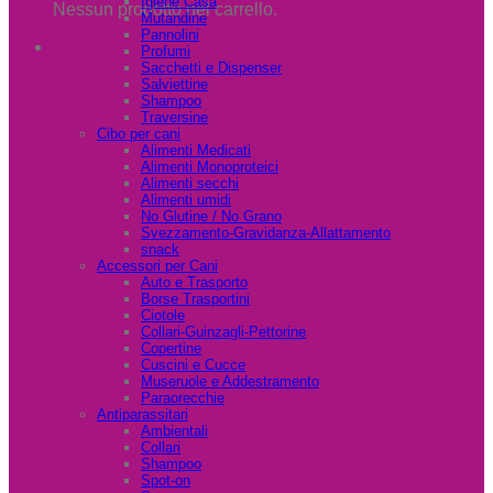
Igiene Casa
Nessun prodotto nel carrello.
Mutandine
Pannolini
Profumi
Sacchetti e Dispenser
Salviettine
Shampoo
Traversine
Cibo per cani
Alimenti Medicati
Alimenti Monoproteici
Alimenti secchi
Alimenti umidi
No Glutine / No Grano
Svezzamento-Gravidanza-Allattamento
snack
Accessori per Cani
Auto e Trasporto
Borse Trasportini
Ciotole
Collari-Guinzagli-Pettorine
Copertine
Cuscini e Cucce
Museruole e Addestramento
Paraorecchie
Antiparassitari
Ambientali
Collari
Shampoo
Spot-on