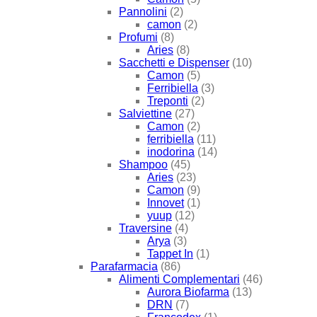
Pannolini
(2)
camon
(2)
Profumi
(8)
Aries
(8)
Sacchetti e Dispenser
(10)
Camon
(5)
Ferribiella
(3)
Treponti
(2)
Salviettine
(27)
Camon
(2)
ferribiella
(11)
inodorina
(14)
Shampoo
(45)
Aries
(23)
Camon
(9)
Innovet
(1)
yuup
(12)
Traversine
(4)
Arya
(3)
Tappet In
(1)
Parafarmacia
(86)
Alimenti Complementari
(46)
Aurora Biofarma
(13)
DRN
(7)