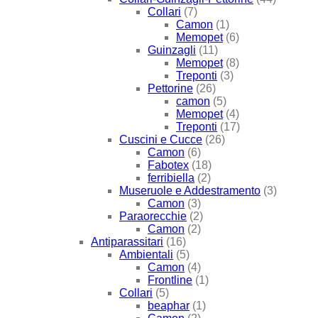
Collari
(7)
Camon
(1)
Memopet
(6)
Guinzagli
(11)
Memopet
(8)
Treponti
(3)
Pettorine
(26)
camon
(5)
Memopet
(4)
Treponti
(17)
Cuscini e Cucce
(26)
Camon
(6)
Fabotex
(18)
ferribiella
(2)
Museruole e Addestramento
(3)
Camon
(3)
Paraorecchie
(2)
Camon
(2)
Antiparassitari
(16)
Ambientali
(5)
Camon
(4)
Frontline
(1)
Collari
(5)
beaphar
(1)