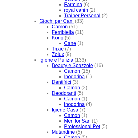
Farmina
(6)
royal canin
(2)
Trainer Personal
(2)
Giochi per Cani
(83)
Camon
(51)
Ferribiella
(11)
Kong
(5)
Cane
(1)
Trixie
(7)
Zolux
(9)
Igiene e Pulizia
(133)
Beauty e Spazzole
(16)
Camon
(15)
Inodorina
(1)
Dentifrici
(3)
Camon
(3)
Deodoranti
(5)
Camon
(1)
inodorina
(4)
Igiene Casa
(7)
Camon
(1)
Men for San
(1)
Professional Pet
(5)
Mutandine
(5)
Camon
(5)