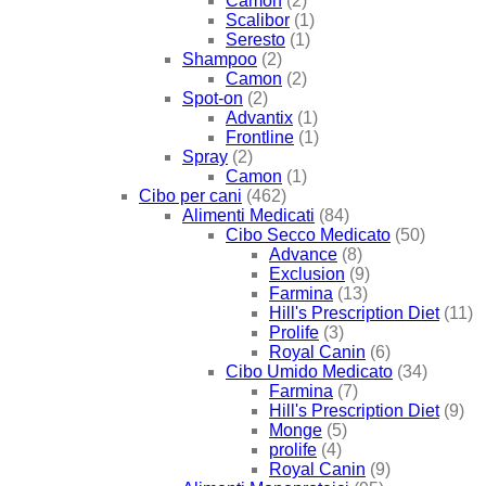
Camon
(2)
Scalibor
(1)
Seresto
(1)
Shampoo
(2)
Camon
(2)
Spot-on
(2)
Advantix
(1)
Frontline
(1)
Spray
(2)
Camon
(1)
Cibo per cani
(462)
Alimenti Medicati
(84)
Cibo Secco Medicato
(50)
Advance
(8)
Exclusion
(9)
Farmina
(13)
Hill's Prescription Diet
(11)
Prolife
(3)
Royal Canin
(6)
Cibo Umido Medicato
(34)
Farmina
(7)
Hill's Prescription Diet
(9)
Monge
(5)
prolife
(4)
Royal Canin
(9)