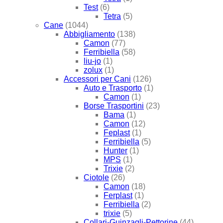
Test
(6)
Tetra
(5)
Cane
(1044)
Abbigliamento
(138)
Camon
(77)
Ferribiella
(58)
liu-jo
(1)
zolux
(1)
Accessori per Cani
(126)
Auto e Trasporto
(1)
Camon
(1)
Borse Trasportini
(23)
Bama
(1)
Camon
(12)
Feplast
(1)
Ferribiella
(5)
Hunter
(1)
MPS
(1)
Trixie
(2)
Ciotole
(26)
Camon
(18)
Ferplast
(1)
Ferribiella
(2)
trixie
(5)
Collari-Guinzagli-Pettorine
(44)