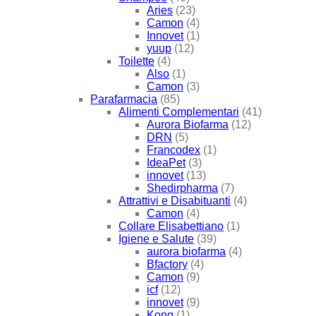
Aries
(23)
Camon
(4)
Innovet
(1)
yuup
(12)
Toilette
(4)
Also
(1)
Camon
(3)
Parafarmacia
(85)
Alimenti Complementari
(41)
Aurora Biofarma
(12)
DRN
(5)
Francodex
(1)
IdeaPet
(3)
innovet
(13)
Shedirpharma
(7)
Attrattivi e Disabituanti
(4)
Camon
(4)
Collare Elisabettiano
(1)
Igiene e Salute
(39)
aurora biofarma
(4)
Bfactory
(4)
Camon
(9)
icf
(12)
innovet
(9)
Kong
(1)