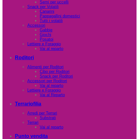
Semi per uccelli
Snack per Volatili
Canarini
Pappagallini domestici
Tutti i volatili
Accessori
Gabbie
Giochi
Posatoi
Lettiere e Foraggio
Vai al reparto
Roditori
Alimenti per Roditori
Cibo per Roditori
Snack per Roditori
Accessori per Roditori
Vai al reparto
Lettiere e Foraggio
Vai al Reparto
Terrariofilia
Arredi per Terrari
Substrati
Terrari
Vai al reparto
Punto vendita