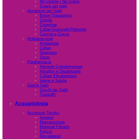
No Glutine / No Grano
Snack per gatti
Accessori per Gatti
Borse Trasportino
Ciotole
Copertine
Collari-Guinzagli-Pettorine
Cuscini e Cucce
Antiparassitari
Ambientali
Collari
Shampoo
Spray
Parafarmacia
Alimenti Complementari
Attrattivi e Disabituanti
Collare Elisabettiano
Igiene e Salute
Giochi Gatti
Giochi per Gatti
Tiragraffi
Acquariologia
Accessori Tecnici
Aeratori
Manutenzione
Materiali Filtranti
Pulizia
Riscaldatori