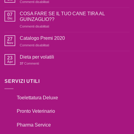
su
Commenti disabilitati
Il
mio
COSA FARE SE IL TUO CANE TIRA AL
07
cane
Dic
GUINZAGLIO??
è
su
Commenti disabilitati
terrorizzato
COSA
dai
FARE
botti,cosa
Catalogo Premi 2020
27
SE
fare??
Nov
su
Commenti disabilitati
IL
Catalogo
TUO
Premi
Dieta per volatili
CANE
23
2020
Apr
TIRA
37
Commenti
AL
GUINZAGLIO??
SERVIZI UTILI
Toelettatura Deluxe
Pronto Veterinario
Pharma Service