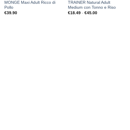
MONGE Maxi Adult Ricco di
TRAINER Natural Adult
Aggiungi
Aggiungi
Pollo
Medium con Tonno e Riso
alla lista
alla lista
dei
dei
Fascia
€
39.90
€
18.49
-
€
45.00
desideri
desideri
di
prezzo:
da
€18.49
a
€45.00