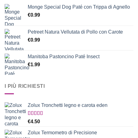
Monge Special Dog Paté con Trippa di Agnello
€
0.99
Petreet Natura Vellutata di Pollo con Carote
€
0.99
Manitoba Pastoncino Paté Insect
€
1.99
I PIÙ RICHIESTI
Zolux Tronchetti legno e carota eden
Valutato
€
4.50
5.00
su 5
Zolux Termometro di Precisione