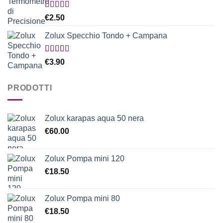
Valutato
€
2.50
5.00
su 5
Zolux Specchio Tondo + Campana
Valutato
€
3.90
5.00
su 5
PRODOTTI
Zolux karapas aqua 50 nera
€
60.00
Zolux Pompa mini 120
€
18.50
Zolux Pompa mini 80
€
18.50