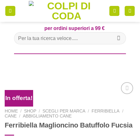
Skip
to
content
per ordini superiori a 99 €
Cerca:
In offerta!
HOME
/
SHOP
/
SCEGLI PER MARCA
/
FERRIBIELLA
/
Aggiungi
CANE
/
ABBIGLIAMENTO CANE
alla lista
dei
Ferribiella Maglioncino Batuffolo Fucsia
desideri