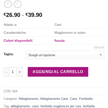
Fascia
26.90
-
39.90
€
€
di
Adatto a:
Cani
prezzo:
da
Caratteristiche:
Maglioncino in nylon
€26.90
Colori disponibili:
fucsia
a
SVUOTA
€39.90
Taglia:
Ferribiella Maglioncino Batuffolo Fucsia quantità
AGGIUNGI AL CARRELLO
COD:
N/A
Categorie:
Abbigliamento
,
Abbigliamento Cane
,
Cane
,
Ferribiella
Tag:
abbigliamento
,
cane
,
ferrbiella maglioncini per cani
,
ferrbiella