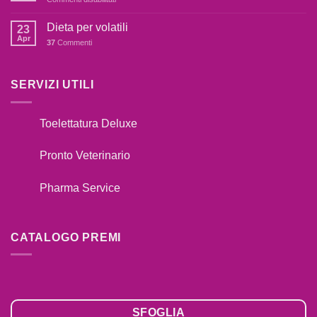
IL
Catalogo
TUO
Premi
Dieta per volatili
CANE
23
2020
Apr
TIRA
37
Commenti
AL
GUINZAGLIO??
SERVIZI UTILI
Toelettatura Deluxe
Pronto Veterinario
Pharma Service
CATALOGO PREMI
SFOGLIA