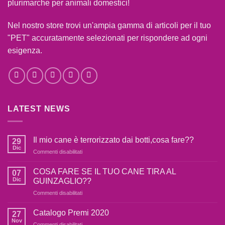
plurimarche per animali domestici!
Nel nostro store trovi un'ampia gamma di articoli per il tuo
"PET" accuratamente selezionati per rispondere ad ogni
esigenza.
LATEST NEWS
Il mio cane è terrorizzato dai botti,cosa fare??
29
Dic
Commenti disabilitati
su
Il
mio
COSA FARE SE IL TUO CANE TIRA AL
07
cane
Dic
GUINZAGLIO??
è
Commenti disabilitati
su
terrorizzato
COSA
dai
FARE
Catalogo Premi 2020
botti,cosa
27
SE
fare??
Nov
Commenti disabilitati
su