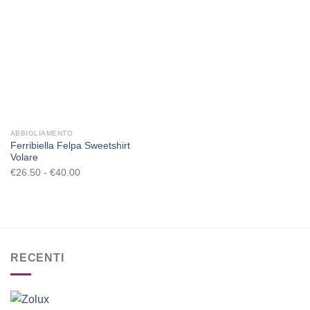
Aggiungi
alla lista
dei
desideri
ABBIGLIAMENTO
Ferribiella Felpa Sweetshirt
Volare
€
26.50
-
€
40.00
Fascia
di
prezzo:
da
€26.50
a
RECENTI
€40.00