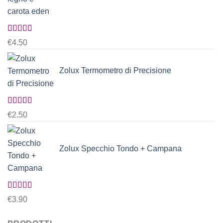
Valutato
€
4.50
5.00
su 5
Zolux Termometro di Precisione
Valutato
€
2.50
5.00
su 5
Zolux Specchio Tondo + Campana
Valutato
€
3.90
5.00
su 5