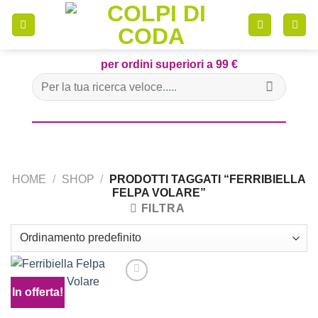
Skip
to
content
per ordini superiori a 99 €
Cerca:
HOME
/
SHOP
/
PRODOTTI TAGGATI “FERRIBIELLA
FELPA VOLARE”
FILTRA
In offerta!