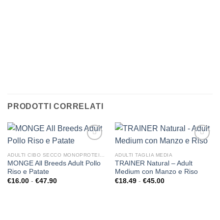
PER TUTTI I CAP
ABBIGLIAMENTO
CANI
CLICCA QUI
PRODOTTI CORRELATI
ADULTI CIBO SECCO MONOPROTEICO
ADULTI TAGLIA MEDIA
MONGE All Breeds Adult Pollo
TRAINER Natural – Adult
Aggiungi
Aggiungi
Riso e Patate
Medium con Manzo e Riso
alla lista
alla lista
dei
dei
Fascia
Fascia
€
16.00
-
€
47.90
€
18.49
-
€
45.00
desideri
desideri
di
di
prezzo:
prezzo:
da
da
€16.00
€18.49
a
a
€47.90
€45.00