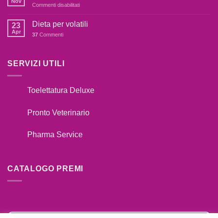
fare??
Nov
su
Commenti disabilitati
IL
Catalogo
TUO
Premi
Dieta per volatili
CANE
23
2020
Apr
TIRA
37
Commenti
AL
GUINZAGLIO??
SERVIZI UTILI
Toelettatura Deluxe
Pronto Veterinario
Pharma Service
CATALOGO PREMI