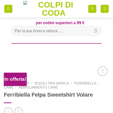
Skip
to
content
per ordini superiori a 99 €
Cerca:
In offerta!
HOME
/
SHOP
/
SCEGLI PER MARCA
/
FERRIBIELLA
/
CANE
/
ABBIGLIAMENTO CANE
Aggiungi
Ferribiella Felpa Sweetshirt Volare
alla lista
dei
desideri