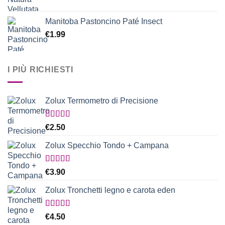
Manitoba Pastoncino Paté Insect
€
1.99
I PIÙ RICHIESTI
Zolux Termometro di Precisione
Valutato
€
2.50
5.00
su 5
Zolux Specchio Tondo + Campana
Valutato
€
3.90
5.00
su 5
Zolux Tronchetti legno e carota eden
Valutato
€
4.50
5.00
su 5