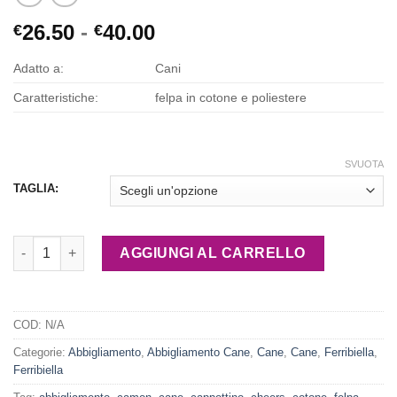
Fascia
26.50
-
40.00
€
€
di
Adatto a:
Cani
prezzo:
da
Caratteristiche:
felpa in cotone e poliestere
€26.50
a
€40.00
SVUOTA
TAGLIA:
Ferribiella Felpa Sweetshirt Volare quantità
AGGIUNGI AL CARRELLO
COD:
N/A
Categorie:
Abbigliamento
,
Abbigliamento Cane
,
Cane
,
Cane
,
Ferribiella
,
Ferribiella