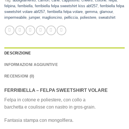
Tag:
abbigliamento
,
camon
,
cane
,
cappottino
,
cheers
,
cotone
,
felpa
,
felpina
,
ferribiella
,
ferribiella felpa sweetshirt kiss abf257
,
ferribiella felpa
sweetshirt volare abf257
,
ferribiella felpa volare
,
gemma
,
glamour
,
impermeabile
,
jumper
,
maglioncino
,
pelliccia
,
poliestere
,
sweatshirt
DESCRIZIONE
INFORMAZIONI AGGIUNTIVE
RECENSIONI (0)
FERRIBIELLA – FELPA SWEETSHIRT VOLARE
Felpa in cotone e poliestere, con collo a
barchetta e coulisse con nastro in gros-grain.
Fantasia stampa con mongolfiera.