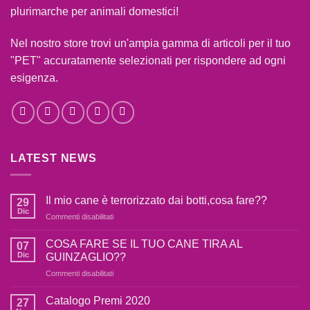
plurimarche per animali domestici!
Nel nostro store trovi un'ampia gamma di articoli per il tuo
"PET" accuratamente selezionati per rispondere ad ogni
esigenza.
LATEST NEWS
Il mio cane è terrorizzato dai botti,cosa fare??
29
Dic
su
Commenti disabilitati
Il
mio
COSA FARE SE IL TUO CANE TIRA AL
07
cane
Dic
GUINZAGLIO??
è
su
Commenti disabilitati
terrorizzato
COSA
dai
FARE
botti,cosa
Catalogo Premi 2020
27
SE