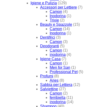
Igiene e Pulizia
(129)
Accessori per Lettiere
(7)
Camon
(4)
Inodorina
(1)
Trixie
(2)
Beauty e Spazzole
(15)
Camon
(14)
Inodorina
(1)
Dentifrici
(3)
Camon
(3)
Deodoranti
(5)
Camon
(1)
inodorina
(4)
Igiene Casa
(7)
Camon
(1)
Men for San
(1)
Professional Pet
(5)
Profumi
(8)
Aries
(8)
Sabbia per Lettiera
(12)
Salviettine
(27)
Camon
(2)
ferribiella
(11)
inodorina
(14)
Shampoo
(40)