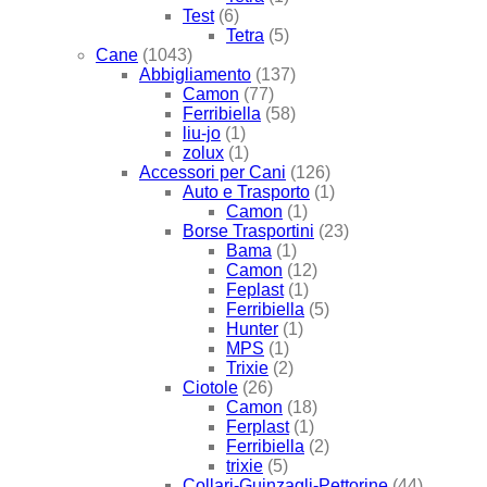
Test
(6)
Tetra
(5)
Cane
(1043)
Abbigliamento
(137)
Camon
(77)
Ferribiella
(58)
liu-jo
(1)
zolux
(1)
Accessori per Cani
(126)
Auto e Trasporto
(1)
Camon
(1)
Borse Trasportini
(23)
Bama
(1)
Camon
(12)
Feplast
(1)
Ferribiella
(5)
Hunter
(1)
MPS
(1)
Trixie
(2)
Ciotole
(26)
Camon
(18)
Ferplast
(1)
Ferribiella
(2)
trixie
(5)
Collari-Guinzagli-Pettorine
(44)