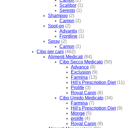
Camon
(2)
Scalibor
(1)
Seresto
(1)
Shampoo
(2)
Camon
(2)
Spot-on
(2)
Advantix
(1)
Frontline
(1)
Spray
(2)
Camon
(1)
Cibo per cani
(462)
Alimenti Medicati
(84)
Cibo Secco Medicato
(50)
Advance
(8)
Exclusion
(9)
Farmina
(13)
Hill's Prescription Diet
(11)
Prolife
(3)
Royal Canin
(6)
Cibo Umido Medicato
(34)
Farmina
(7)
Hill's Prescription Diet
(9)
Monge
(5)
prolife
(4)
Royal Canin
(9)