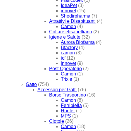
Francodex
(1)
IdeaPet
(3)
innovet
(15)
Shedirpharma
(7)
Attrattivi e Disabituanti
(4)
Camon
(4)
Collare elisabettiano
(2)
Igiene e Salute
(32)
Aurora Biofarma
(4)
Bfactory
(4)
camon
(3)
icf
(12)
innovet
(9)
Post-Operatorio
(2)
Camon
(1)
Trixie
(1)
Gatto
(754)
Accessori per Gatti
(76)
Borse Trasportino
(16)
Camon
(8)
Ferribiella
(5)
Hunter
(1)
MPS
(1)
Ciotole
(26)
Camon
(18)