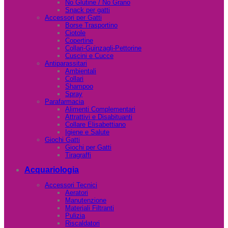
No Glutine / No Grano
Snack per gatti
Accessori per Gatti
Borse Trasportino
Ciotole
Copertine
Collari-Guinzagli-Pettorine
Cuscini e Cucce
Antiparassitari
Ambientali
Collari
Shampoo
Spray
Parafarmacia
Alimenti Complementari
Attrattivi e Disabituanti
Collare Elisabettiano
Igiene e Salute
Giochi Gatti
Giochi per Gatti
Tiragraffi
Acquariologia
Accessori Tecnici
Aeratori
Manutenzione
Materiali Filtranti
Pulizia
Riscaldatori