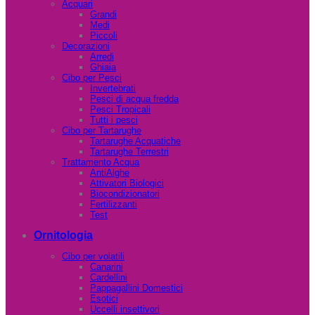
Acquari
Grandi
Medi
Piccoli
Decorazioni
Arredi
Ghiaia
Cibo per Pesci
Invertebrati
Pesci di acqua fredda
Pesci Tropicali
Tutti i pesci
Cibo per Tartarughe
Tartarughe Acquatiche
Tartarughe Terrestri
Trattamento Acqua
AntiAlghe
Attivatori Biologici
Biocondizionatori
Fertilizzanti
Test
Ornitologia
Cibo per volatili
Canarini
Cardellini
Pappagallini Domestici
Esotici
Uccelli insettivori