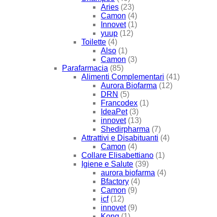
Aries
(23)
Camon
(4)
Innovet
(1)
yuup
(12)
Toilette
(4)
Also
(1)
Camon
(3)
Parafarmacia
(85)
Alimenti Complementari
(41)
Aurora Biofarma
(12)
DRN
(5)
Francodex
(1)
IdeaPet
(3)
innovet
(13)
Shedirpharma
(7)
Attrattivi e Disabituanti
(4)
Camon
(4)
Collare Elisabettiano
(1)
Igiene e Salute
(39)
aurora biofarma
(4)
Bfactory
(4)
Camon
(9)
icf
(12)
innovet
(9)
Kong
(1)