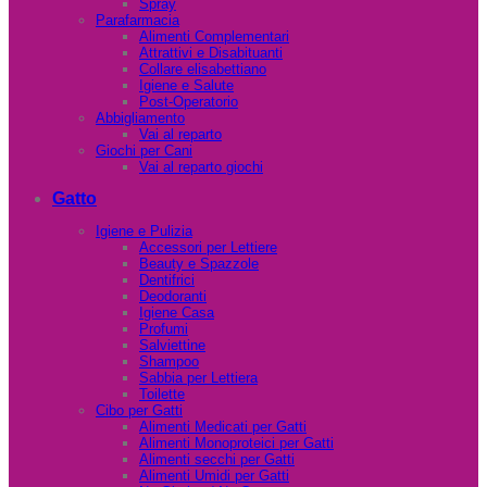
Spray
Parafarmacia
Alimenti Complementari
Attrattivi e Disabituanti
Collare elisabettiano
Igiene e Salute
Post-Operatorio
Abbigliamento
Vai al reparto
Giochi per Cani
Vai al reparto giochi
Gatto
Igiene e Pulizia
Accessori per Lettiere
Beauty e Spazzole
Dentifrici
Deodoranti
Igiene Casa
Profumi
Salviettine
Shampoo
Sabbia per Lettiera
Toilette
Cibo per Gatti
Alimenti Medicati per Gatti
Alimenti Monoproteici per Gatti
Alimenti secchi per Gatti
Alimenti Umidi per Gatti