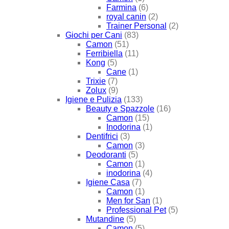
Farmina
(6)
royal canin
(2)
Trainer Personal
(2)
Giochi per Cani
(83)
Camon
(51)
Ferribiella
(11)
Kong
(5)
Cane
(1)
Trixie
(7)
Zolux
(9)
Igiene e Pulizia
(133)
Beauty e Spazzole
(16)
Camon
(15)
Inodorina
(1)
Dentifrici
(3)
Camon
(3)
Deodoranti
(5)
Camon
(1)
inodorina
(4)
Igiene Casa
(7)
Camon
(1)
Men for San
(1)
Professional Pet
(5)
Mutandine
(5)
Camon
(5)