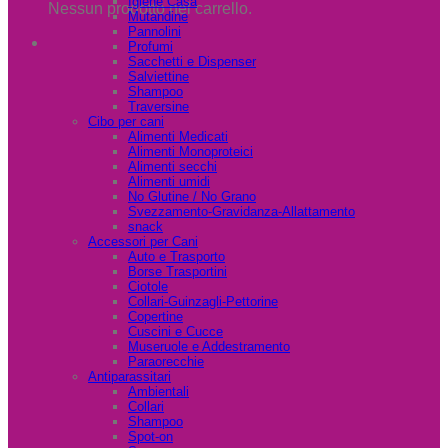
Igiene Casa
Nessun prodotto nel carrello.
Mutandine
Pannolini
Profumi
Sacchetti e Dispenser
Salviettine
Shampoo
Traversine
Cibo per cani
Alimenti Medicati
Alimenti Monoproteici
Alimenti secchi
Alimenti umidi
No Glutine / No Grano
Svezzamento-Gravidanza-Allattamento
snack
Accessori per Cani
Auto e Trasporto
Borse Trasportini
Ciotole
Collari-Guinzagli-Pettorine
Copertine
Cuscini e Cucce
Museruole e Addestramento
Paraorecchie
Antiparassitari
Ambientali
Collari
Shampoo
Spot-on