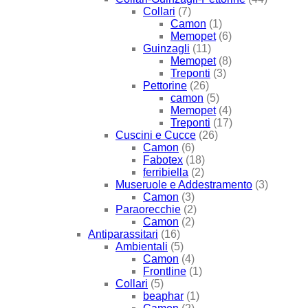
Collari
(7)
Camon
(1)
Memopet
(6)
Guinzagli
(11)
Memopet
(8)
Treponti
(3)
Pettorine
(26)
camon
(5)
Memopet
(4)
Treponti
(17)
Cuscini e Cucce
(26)
Camon
(6)
Fabotex
(18)
ferribiella
(2)
Museruole e Addestramento
(3)
Camon
(3)
Paraorecchie
(2)
Camon
(2)
Antiparassitari
(16)
Ambientali
(5)
Camon
(4)
Frontline
(1)
Collari
(5)
beaphar
(1)