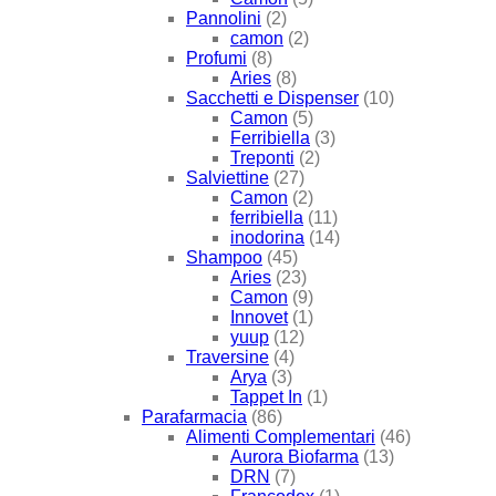
Pannolini
(2)
camon
(2)
Profumi
(8)
Aries
(8)
Sacchetti e Dispenser
(10)
Camon
(5)
Ferribiella
(3)
Treponti
(2)
Salviettine
(27)
Camon
(2)
ferribiella
(11)
inodorina
(14)
Shampoo
(45)
Aries
(23)
Camon
(9)
Innovet
(1)
yuup
(12)
Traversine
(4)
Arya
(3)
Tappet In
(1)
Parafarmacia
(86)
Alimenti Complementari
(46)
Aurora Biofarma
(13)
DRN
(7)