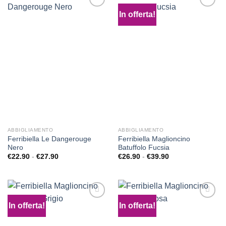
In offerta!
Aggiungi
Aggiungi
alla lista
alla lista
dei
dei
desideri
desideri
ABBIGLIAMENTO
ABBIGLIAMENTO
Ferribiella Le Dangerouge
Ferribiella Maglioncino
Nero
Batuffolo Fucsia
Fascia
Fascia
€
22.90
-
€
27.90
€
26.90
-
€
39.90
di
di
prezzo:
prezzo:
da
da
€22.90
€26.90
a
a
€27.90
€39.90
In offerta!
In offerta!
Aggiungi
Aggiungi