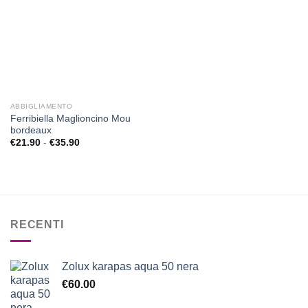
desideri
ABBIGLIAMENTO
Ferribiella Maglioncino Mou
bordeaux
Fascia
€
21.90
-
€
35.90
di
prezzo:
da
€21.90
a
€35.90
RECENTI
Zolux karapas aqua 50 nera
€
60.00