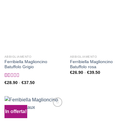
alla lista
alla lista
dei
dei
desideri
desideri
ABBIGLIAMENTO
ABBIGLIAMENTO
Ferribiella Maglioncino
Ferribiella Maglioncino
Batuffolo Grigio
Batuffolo rosa
Fascia
€
26.90
-
€
39.50
di
prezzo:
Valutato
Fascia
€
28.90
-
€
37.50
da
di
1.00
€26.90
prezzo:
su
a
da
€39.50
5
€28.90
a
€37.50
In offerta!
Aggiungi
alla lista
dei