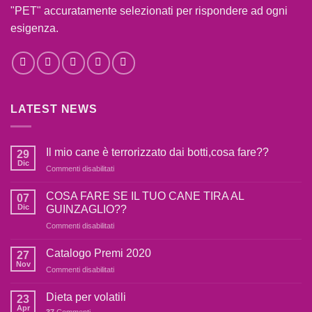
"PET" accuratamente selezionati per rispondere ad ogni
esigenza.
LATEST NEWS
Il mio cane è terrorizzato dai botti,cosa fare??
29
Dic
su
Commenti disabilitati
Il
mio
COSA FARE SE IL TUO CANE TIRA AL
07
cane
Dic
GUINZAGLIO??
è
su
Commenti disabilitati
terrorizzato
COSA
dai
FARE
botti,cosa
Catalogo Premi 2020
27
SE
fare??
Nov
su
Commenti disabilitati
IL
Catalogo
TUO
Premi
Dieta per volatili
CANE
23
2020
Apr
TIRA
37
Commenti