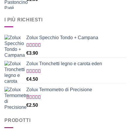
I PIÙ RICHIESTI
Zolux Specchio Tondo + Campana
Valutato
€
3.90
5.00
su 5
Zolux Tronchetti legno e carota eden
Valutato
€
4.50
5.00
su 5
Zolux Termometro di Precisione
Valutato
€
2.50
5.00
su 5
PRODOTTI