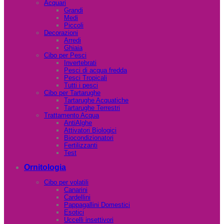
Acquari
Grandi
Medi
Piccoli
Decorazioni
Arredi
Ghiaia
Cibo per Pesci
Invertebrati
Pesci di acqua fredda
Pesci Tropicali
Tutti i pesci
Cibo per Tartarughe
Tartarughe Acquatiche
Tartarughe Terrestri
Trattamento Acqua
AntiAlghe
Attivatori Biologici
Biocondizionatori
Fertilizzanti
Test
Ornitologia
Cibo per volatili
Canarini
Cardellini
Pappagallini Domestici
Esotici
Uccelli insettivori