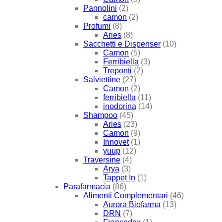
Pannolini
(2)
camon
(2)
Profumi
(8)
Aries
(8)
Sacchetti e Dispenser
(10)
Camon
(5)
Ferribiella
(3)
Treponti
(2)
Salviettine
(27)
Camon
(2)
ferribiella
(11)
inodorina
(14)
Shampoo
(45)
Aries
(23)
Camon
(9)
Innovet
(1)
yuup
(12)
Traversine
(4)
Arya
(3)
Tappet In
(1)
Parafarmacia
(86)
Alimenti Complementari
(46)
Aurora Biofarma
(13)
DRN
(7)