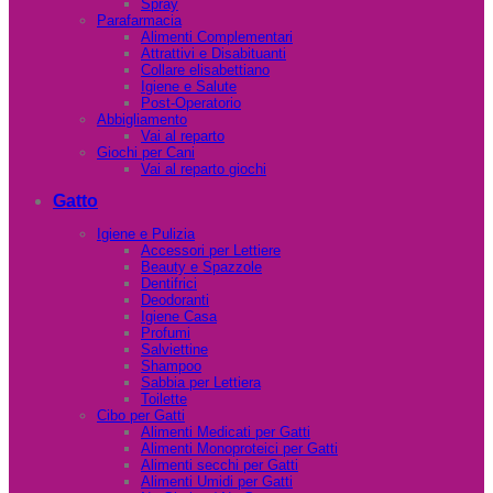
Spray
Parafarmacia
Alimenti Complementari
Attrattivi e Disabituanti
Collare elisabettiano
Igiene e Salute
Post-Operatorio
Abbigliamento
Vai al reparto
Giochi per Cani
Vai al reparto giochi
Gatto
Igiene e Pulizia
Accessori per Lettiere
Beauty e Spazzole
Dentifrici
Deodoranti
Igiene Casa
Profumi
Salviettine
Shampoo
Sabbia per Lettiera
Toilette
Cibo per Gatti
Alimenti Medicati per Gatti
Alimenti Monoproteici per Gatti
Alimenti secchi per Gatti
Alimenti Umidi per Gatti