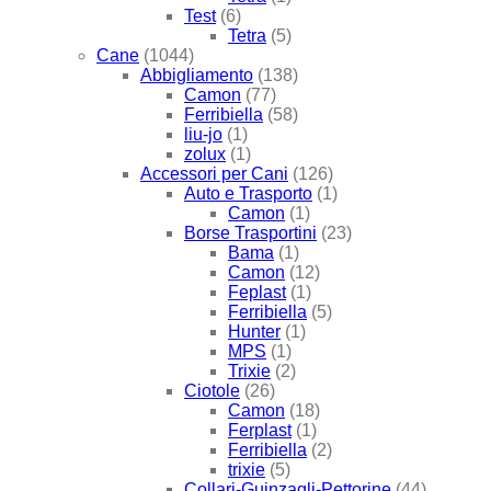
Test
(6)
Tetra
(5)
Cane
(1044)
Abbigliamento
(138)
Camon
(77)
Ferribiella
(58)
liu-jo
(1)
zolux
(1)
Accessori per Cani
(126)
Auto e Trasporto
(1)
Camon
(1)
Borse Trasportini
(23)
Bama
(1)
Camon
(12)
Feplast
(1)
Ferribiella
(5)
Hunter
(1)
MPS
(1)
Trixie
(2)
Ciotole
(26)
Camon
(18)
Ferplast
(1)
Ferribiella
(2)
trixie
(5)
Collari-Guinzagli-Pettorine
(44)