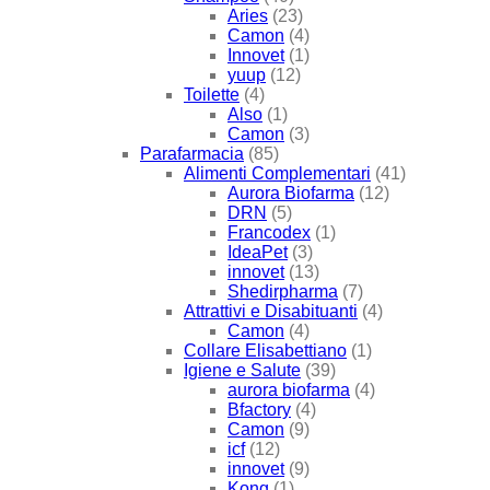
Aries
(23)
Camon
(4)
Innovet
(1)
yuup
(12)
Toilette
(4)
Also
(1)
Camon
(3)
Parafarmacia
(85)
Alimenti Complementari
(41)
Aurora Biofarma
(12)
DRN
(5)
Francodex
(1)
IdeaPet
(3)
innovet
(13)
Shedirpharma
(7)
Attrattivi e Disabituanti
(4)
Camon
(4)
Collare Elisabettiano
(1)
Igiene e Salute
(39)
aurora biofarma
(4)
Bfactory
(4)
Camon
(9)
icf
(12)
innovet
(9)
Kong
(1)