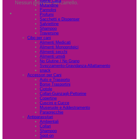
Igiene Casa
Nessun prodotto nel carrello.
Mutandine
Pannolini
Profumi
Sacchetti e Dispenser
Salviettine
Shampoo
Traversine
Cibo per cani
Alimenti Medicati
Alimenti Monoproteici
Alimenti secchi
Alimenti umidi
No Glutine / No Grano
Svezzamento-Gravidanza-Allattamento
snack
Accessori per Cani
Auto e Trasporto
Borse Trasportini
Ciotole
Collari-Guinzagli-Pettorine
Copertine
Cuscini e Cucce
Museruole e Addestramento
Paraorecchie
Antiparassitari
Ambientali
Collari
Shampoo
Spot-on