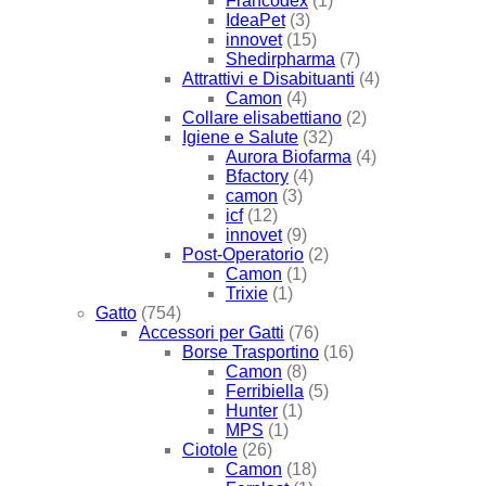
Francodex
(1)
IdeaPet
(3)
innovet
(15)
Shedirpharma
(7)
Attrattivi e Disabituanti
(4)
Camon
(4)
Collare elisabettiano
(2)
Igiene e Salute
(32)
Aurora Biofarma
(4)
Bfactory
(4)
camon
(3)
icf
(12)
innovet
(9)
Post-Operatorio
(2)
Camon
(1)
Trixie
(1)
Gatto
(754)
Accessori per Gatti
(76)
Borse Trasportino
(16)
Camon
(8)
Ferribiella
(5)
Hunter
(1)
MPS
(1)
Ciotole
(26)
Camon
(18)