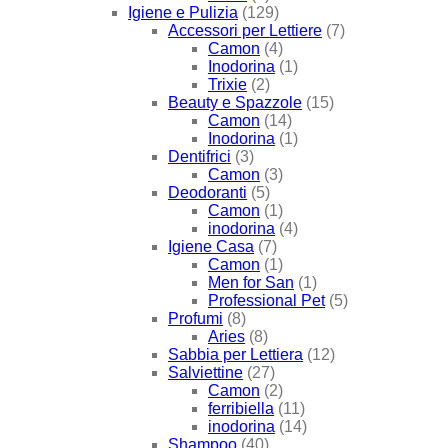
Igiene e Pulizia
(129)
Accessori per Lettiere
(7)
Camon
(4)
Inodorina
(1)
Trixie
(2)
Beauty e Spazzole
(15)
Camon
(14)
Inodorina
(1)
Dentifrici
(3)
Camon
(3)
Deodoranti
(5)
Camon
(1)
inodorina
(4)
Igiene Casa
(7)
Camon
(1)
Men for San
(1)
Professional Pet
(5)
Profumi
(8)
Aries
(8)
Sabbia per Lettiera
(12)
Salviettine
(27)
Camon
(2)
ferribiella
(11)
inodorina
(14)
Shampoo
(40)