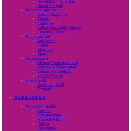
No Glutine / No Grano
Snack per gatti
Accessori per Gatti
Borse Trasportino
Ciotole
Copertine
Collari-Guinzagli-Pettorine
Cuscini e Cucce
Antiparassitari
Ambientali
Collari
Shampoo
Spray
Parafarmacia
Alimenti Complementari
Attrattivi e Disabituanti
Collare Elisabettiano
Igiene e Salute
Giochi Gatti
Giochi per Gatti
Tiragraffi
Acquariologia
Accessori Tecnici
Aeratori
Manutenzione
Materiali Filtranti
Pulizia
Riscaldatori