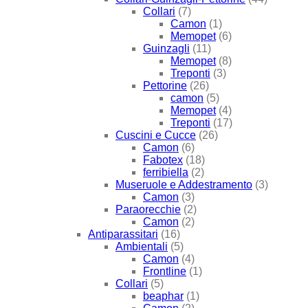
Collari
(7)
Camon
(1)
Memopet
(6)
Guinzagli
(11)
Memopet
(8)
Treponti
(3)
Pettorine
(26)
camon
(5)
Memopet
(4)
Treponti
(17)
Cuscini e Cucce
(26)
Camon
(6)
Fabotex
(18)
ferribiella
(2)
Museruole e Addestramento
(3)
Camon
(3)
Paraorecchie
(2)
Camon
(2)
Antiparassitari
(16)
Ambientali
(5)
Camon
(4)
Frontline
(1)
Collari
(5)
beaphar
(1)