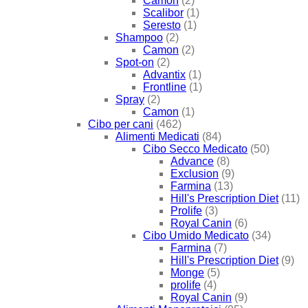
Camon
(2)
Scalibor
(1)
Seresto
(1)
Shampoo
(2)
Camon
(2)
Spot-on
(2)
Advantix
(1)
Frontline
(1)
Spray
(2)
Camon
(1)
Cibo per cani
(462)
Alimenti Medicati
(84)
Cibo Secco Medicato
(50)
Advance
(8)
Exclusion
(9)
Farmina
(13)
Hill's Prescription Diet
(11)
Prolife
(3)
Royal Canin
(6)
Cibo Umido Medicato
(34)
Farmina
(7)
Hill's Prescription Diet
(9)
Monge
(5)
prolife
(4)
Royal Canin
(9)