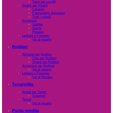
Semi per uccelli
Snack per Volatili
Canarini
Pappagallini domestici
Tutti i volatili
Accessori
Gabbie
Giochi
Posatoi
Lettiere e Foraggio
Vai al reparto
Roditori
Alimenti per Roditori
Cibo per Roditori
Snack per Roditori
Accessori per Roditori
Vai al reparto
Lettiere e Foraggio
Vai al Reparto
Terrariofilia
Arredi per Terrari
Substrati
Terrari
Vai al reparto
Punto vendita