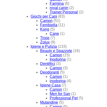
Farmina
(6)
royal canin
(2)
Trainer Personal
(2)
Giochi per Cani
(83)
Camon
(51)
Ferribiella
(11)
Kong
(5)
Cane
(1)
Trixie
(7)
Zolux
(9)
Igiene e Pulizia
(133)
Beauty e Spazzole
(16)
Camon
(15)
Inodorina
(1)
Dentifrici
(3)
Camon
(3)
Deodoranti
(5)
Camon
(1)
inodorina
(4)
Igiene Casa
(7)
Camon
(1)
Men for San
(1)
Professional Pet
(5)
Mutandine
(5)
Camon
(5)