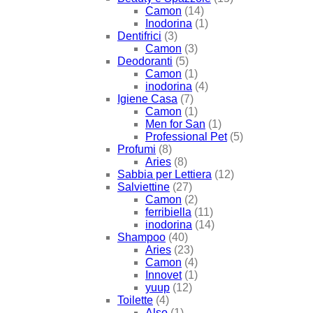
Camon
(14)
Inodorina
(1)
Dentifrici
(3)
Camon
(3)
Deodoranti
(5)
Camon
(1)
inodorina
(4)
Igiene Casa
(7)
Camon
(1)
Men for San
(1)
Professional Pet
(5)
Profumi
(8)
Aries
(8)
Sabbia per Lettiera
(12)
Salviettine
(27)
Camon
(2)
ferribiella
(11)
inodorina
(14)
Shampoo
(40)
Aries
(23)
Camon
(4)
Innovet
(1)
yuup
(12)
Toilette
(4)
Also
(1)