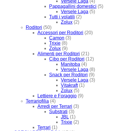
Versele Laga
(4)
Pappagallini domestici
(5)
Versele Laga
(5)
Tutti i volatili
(2)
Zolux
(2)
Roditori
(50)
Accessori per Roditori
(20)
Camon
(3)
Trixie
(8)
Zolux
(9)
Alimenti per Roditori
(21)
Cibo per Roditori
(12)
Manitoba
(4)
Versele Laga
(8)
Snack per Roditori
(9)
Versele Laga
(3)
Vitakraft
(1)
Zolux
(5)
Lettiere e Foraggio
(9)
Terrariofilia
(4)
Arredi per Terrari
(3)
Substrati
(3)
JBL
(1)
Trixie
(2)
Terrari
(1)