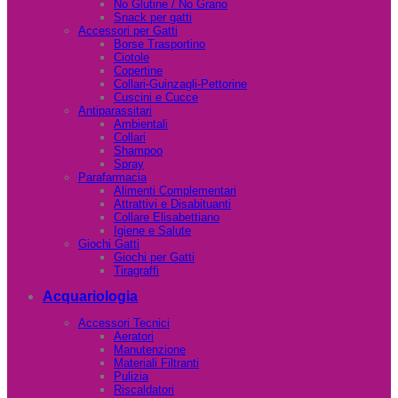
No Glutine / No Grano
Snack per gatti
Accessori per Gatti
Borse Trasportino
Ciotole
Copertine
Collari-Guinzagli-Pettorine
Cuscini e Cucce
Antiparassitari
Ambientali
Collari
Shampoo
Spray
Parafarmacia
Alimenti Complementari
Attrattivi e Disabituanti
Collare Elisabettiano
Igiene e Salute
Giochi Gatti
Giochi per Gatti
Tiragraffi
Acquariologia
Accessori Tecnici
Aeratori
Manutenzione
Materiali Filtranti
Pulizia
Riscaldatori