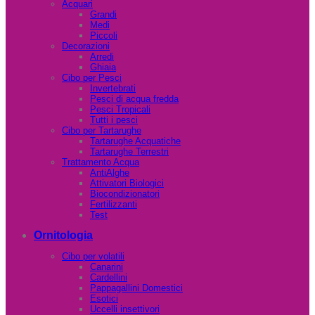
Acquari
Grandi
Medi
Piccoli
Decorazioni
Arredi
Ghiaia
Cibo per Pesci
Invertebrati
Pesci di acqua fredda
Pesci Tropicali
Tutti i pesci
Cibo per Tartarughe
Tartarughe Acquatiche
Tartarughe Terrestri
Trattamento Acqua
AntiAlghe
Attivatori Biologici
Biocondizionatori
Fertilizzanti
Test
Ornitologia
Cibo per volatili
Canarini
Cardellini
Pappagallini Domestici
Esotici
Uccelli insettivori