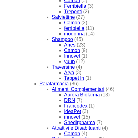
Camon
(5)
Ferribiella
(3)
Treponti
(2)
Salviettine
(27)
Camon
(2)
ferribiella
(11)
inodorina
(14)
Shampoo
(45)
Aries
(23)
Camon
(9)
Innovet
(1)
yuup
(12)
Traversine
(4)
Arya
(3)
Tappet In
(1)
Parafarmacia
(86)
Alimenti Complementari
(46)
Aurora Biofarma
(13)
DRN
(7)
Francodex
(1)
IdeaPet
(3)
innovet
(15)
Shedirpharma
(7)
Attrattivi e Disabituanti
(4)
Camon
(4)