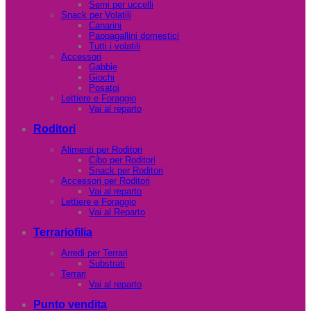
Semi per uccelli
Snack per Volatili
Canarini
Pappagallini domestici
Tutti i volatili
Accessori
Gabbie
Giochi
Posatoi
Lettiere e Foraggio
Vai al reparto
Roditori
Alimenti per Roditori
Cibo per Roditori
Snack per Roditori
Accessori per Roditori
Vai al reparto
Lettiere e Foraggio
Vai al Reparto
Terrariofilia
Arredi per Terrari
Substrati
Terrari
Vai al reparto
Punto vendita