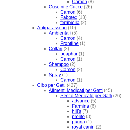
Camon
(8)
Cuscini e Cucce
(26)
Camon
(6)
Fabotex
(18)
ferribiella
(2)
Antiparassitari
(10)
Ambientali
(5)
Camon
(4)
Frontline
(1)
Collari
(2)
beaphar
(1)
Camon
(1)
Shampoo
(2)
Camon
(2)
Spray
(1)
Camon
(1)
Cibo per Gatti
(427)
Alimenti Medicati per Gatti
(45)
Secco Medicato per Gatti
(26)
advance
(5)
Farmina
(6)
hill's
(7)
prolife
(3)
purina
(1)
royal canin
(2)