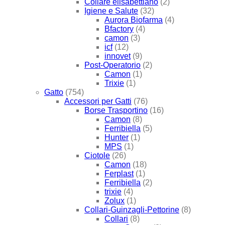
Collare elisabettiano
(2)
Igiene e Salute
(32)
Aurora Biofarma
(4)
Bfactory
(4)
camon
(3)
icf
(12)
innovet
(9)
Post-Operatorio
(2)
Camon
(1)
Trixie
(1)
Gatto
(754)
Accessori per Gatti
(76)
Borse Trasportino
(16)
Camon
(8)
Ferribiella
(5)
Hunter
(1)
MPS
(1)
Ciotole
(26)
Camon
(18)
Ferplast
(1)
Ferribiella
(2)
trixie
(4)
Zolux
(1)
Collari-Guinzagli-Pettorine
(8)
Collari
(8)