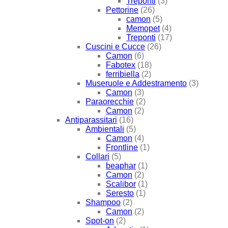
Treponti
(3)
Pettorine
(26)
camon
(5)
Memopet
(4)
Treponti
(17)
Cuscini e Cucce
(26)
Camon
(6)
Fabotex
(18)
ferribiella
(2)
Museruole e Addestramento
(3)
Camon
(3)
Paraorecchie
(2)
Camon
(2)
Antiparassitari
(16)
Ambientali
(5)
Camon
(4)
Frontline
(1)
Collari
(5)
beaphar
(1)
Camon
(2)
Scalibor
(1)
Seresto
(1)
Shampoo
(2)
Camon
(2)
Spot-on
(2)