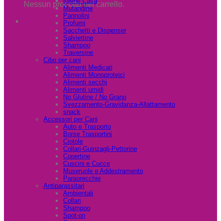
Igiene Casa
Nessun prodotto nel carrello.
Mutandine
Pannolini
Profumi
Sacchetti e Dispenser
Salviettine
Shampoo
Traversine
Cibo per cani
Alimenti Medicati
Alimenti Monoproteici
Alimenti secchi
Alimenti umidi
No Glutine / No Grano
Svezzamento-Gravidanza-Allattamento
snack
Accessori per Cani
Auto e Trasporto
Borse Trasportini
Ciotole
Collari-Guinzagli-Pettorine
Copertine
Cuscini e Cucce
Museruole e Addestramento
Paraorecchie
Antiparassitari
Ambientali
Collari
Shampoo
Spot-on