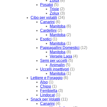
Zolux
(8)
Posatoi
(5)
Trixie
(2)
Zolux
(3)
Cibo per volatili
(24)
Canarini
(6)
Manitoba
(6)
Cardellini
(2)
Manitoba
(2)
Esotici
(1)
Manitoba
(1)
Pappagallini Domestici
(12)
Manitoba
(8)
Versele Laga
(4)
Semi per uccelli
(5)
Animalin
(5)
Uccelli insettivori
(1)
Manitoba
(1)
Lettiere e Foraggio
(6)
Also
(1)
Chipsi
(1)
Ferribiella
(3)
Lindocat
(1)
Snack per Volatili
(11)
Canarini
(4)