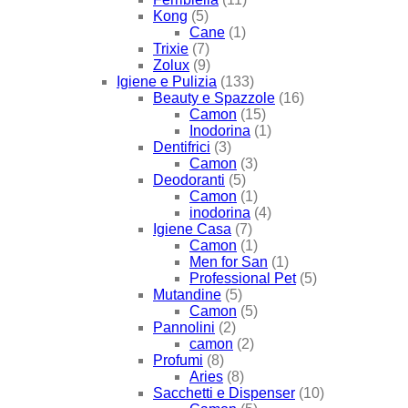
Kong
(5)
Cane
(1)
Trixie
(7)
Zolux
(9)
Igiene e Pulizia
(133)
Beauty e Spazzole
(16)
Camon
(15)
Inodorina
(1)
Dentifrici
(3)
Camon
(3)
Deodoranti
(5)
Camon
(1)
inodorina
(4)
Igiene Casa
(7)
Camon
(1)
Men for San
(1)
Professional Pet
(5)
Mutandine
(5)
Camon
(5)
Pannolini
(2)
camon
(2)
Profumi
(8)
Aries
(8)
Sacchetti e Dispenser
(10)