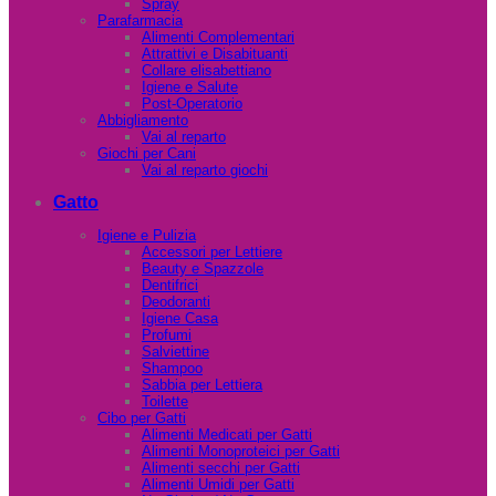
Spray
Parafarmacia
Alimenti Complementari
Attrattivi e Disabituanti
Collare elisabettiano
Igiene e Salute
Post-Operatorio
Abbigliamento
Vai al reparto
Giochi per Cani
Vai al reparto giochi
Gatto
Igiene e Pulizia
Accessori per Lettiere
Beauty e Spazzole
Dentifrici
Deodoranti
Igiene Casa
Profumi
Salviettine
Shampoo
Sabbia per Lettiera
Toilette
Cibo per Gatti
Alimenti Medicati per Gatti
Alimenti Monoproteici per Gatti
Alimenti secchi per Gatti
Alimenti Umidi per Gatti