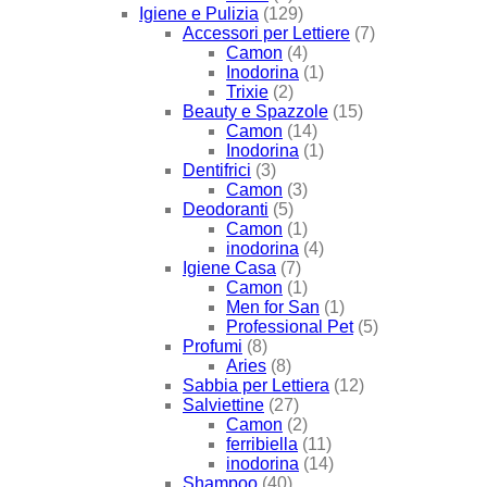
Igiene e Pulizia
(129)
Accessori per Lettiere
(7)
Camon
(4)
Inodorina
(1)
Trixie
(2)
Beauty e Spazzole
(15)
Camon
(14)
Inodorina
(1)
Dentifrici
(3)
Camon
(3)
Deodoranti
(5)
Camon
(1)
inodorina
(4)
Igiene Casa
(7)
Camon
(1)
Men for San
(1)
Professional Pet
(5)
Profumi
(8)
Aries
(8)
Sabbia per Lettiera
(12)
Salviettine
(27)
Camon
(2)
ferribiella
(11)
inodorina
(14)
Shampoo
(40)