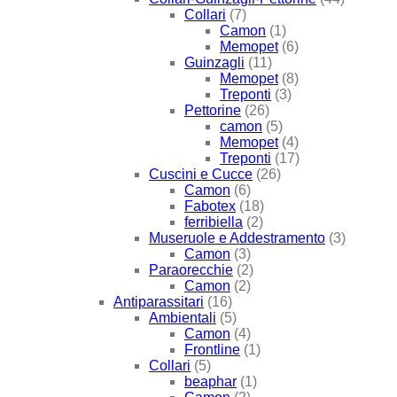
Collari
(7)
Camon
(1)
Memopet
(6)
Guinzagli
(11)
Memopet
(8)
Treponti
(3)
Pettorine
(26)
camon
(5)
Memopet
(4)
Treponti
(17)
Cuscini e Cucce
(26)
Camon
(6)
Fabotex
(18)
ferribiella
(2)
Museruole e Addestramento
(3)
Camon
(3)
Paraorecchie
(2)
Camon
(2)
Antiparassitari
(16)
Ambientali
(5)
Camon
(4)
Frontline
(1)
Collari
(5)
beaphar
(1)