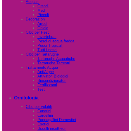
Acquari
Grandi
Medi
Piccoli
Decorazioni
Arredi
Ghiaia
Cibo per Pesci
Invertebrati
Pesci di acqua fredda
Pesci Tropicali
Tutti i pesci
Cibo per Tartarughe
Tartarughe Acquatiche
Tartarughe Terrestri
Trattamento Acqua
AntiAlghe
Attivatori Biologici
Biocondizionatori
Fertilizzanti
Test
Ornitologia
Cibo per volatili
Canarini
Cardellini
Pappagallini Domestici
Esotici
Uccelli insettivori