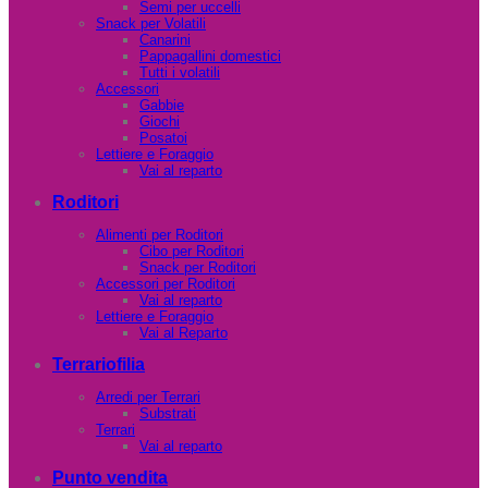
Semi per uccelli
Snack per Volatili
Canarini
Pappagallini domestici
Tutti i volatili
Accessori
Gabbie
Giochi
Posatoi
Lettiere e Foraggio
Vai al reparto
Roditori
Alimenti per Roditori
Cibo per Roditori
Snack per Roditori
Accessori per Roditori
Vai al reparto
Lettiere e Foraggio
Vai al Reparto
Terrariofilia
Arredi per Terrari
Substrati
Terrari
Vai al reparto
Punto vendita