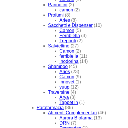
Pannolini
(2)
camon
(2)
Profumi
(8)
Aries
(8)
Sacchetti e Dispenser
(10)
Camon
(5)
Ferribiella
(3)
Treponti
(2)
Salviettine
(27)
Camon
(2)
ferribiella
(11)
inodorina
(14)
Shampoo
(45)
Aries
(23)
Camon
(9)
Innovet
(1)
yuup
(12)
Traversine
(4)
Arya
(3)
Tappet In
(1)
Parafarmacia
(86)
Alimenti Complementari
(46)
Aurora Biofarma
(13)
DRN
(7)