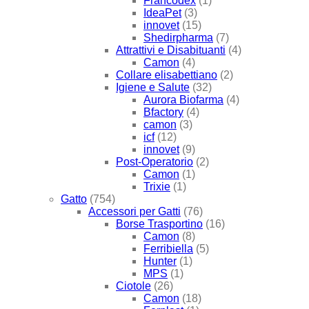
Francodex
(1)
IdeaPet
(3)
innovet
(15)
Shedirpharma
(7)
Attrattivi e Disabituanti
(4)
Camon
(4)
Collare elisabettiano
(2)
Igiene e Salute
(32)
Aurora Biofarma
(4)
Bfactory
(4)
camon
(3)
icf
(12)
innovet
(9)
Post-Operatorio
(2)
Camon
(1)
Trixie
(1)
Gatto
(754)
Accessori per Gatti
(76)
Borse Trasportino
(16)
Camon
(8)
Ferribiella
(5)
Hunter
(1)
MPS
(1)
Ciotole
(26)
Camon
(18)