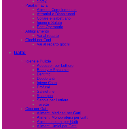
Spray
Parafarmacia
Alimenti Complementari
Attrattivi e Disabituanti
Collare elisabettiano
Igiene e Salute
Post-Operatorio
Abbigliamento
Vai al reparto
Giochi per Cani
Vai al reparto giochi
Gatto
Igiene e Pulizia
Accessori per Lettiere
Beauty e Spazzole
Dentifrici
Deodoranti
Igiene Casa
Profumi
Salviettine
Shampoo
Sabbia per Lettiera
Toilette
Cibo per Gatti
Alimenti Medicati per Gatti
Alimenti Monoproteici per Gatti
Alimenti secchi per Gatti
Alimenti Umidi per Gatti