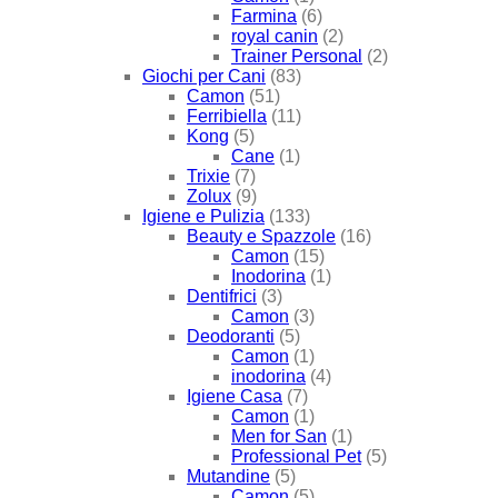
Farmina
(6)
royal canin
(2)
Trainer Personal
(2)
Giochi per Cani
(83)
Camon
(51)
Ferribiella
(11)
Kong
(5)
Cane
(1)
Trixie
(7)
Zolux
(9)
Igiene e Pulizia
(133)
Beauty e Spazzole
(16)
Camon
(15)
Inodorina
(1)
Dentifrici
(3)
Camon
(3)
Deodoranti
(5)
Camon
(1)
inodorina
(4)
Igiene Casa
(7)
Camon
(1)
Men for San
(1)
Professional Pet
(5)
Mutandine
(5)
Camon
(5)