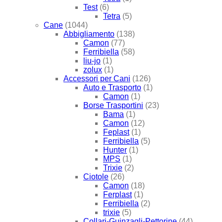
Test
(6)
Tetra
(5)
Cane
(1044)
Abbigliamento
(138)
Camon
(77)
Ferribiella
(58)
liu-jo
(1)
zolux
(1)
Accessori per Cani
(126)
Auto e Trasporto
(1)
Camon
(1)
Borse Trasportini
(23)
Bama
(1)
Camon
(12)
Feplast
(1)
Ferribiella
(5)
Hunter
(1)
MPS
(1)
Trixie
(2)
Ciotole
(26)
Camon
(18)
Ferplast
(1)
Ferribiella
(2)
trixie
(5)
Collari-Guinzagli-Pettorine
(44)