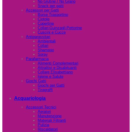
No Glutine / No Grano
Snack per gatti
Accessori per Gatti
Borse Trasportino
Ciotole
Copertine
Collari-Guinzagli-Pettorine
Cuscini e Cucce
Antiparassitari
Ambientali
Collari
Shampoo
Spray
Parafarmacia
Alimenti Complementari
Attrattivi e Disabituanti
Collare Elisabettiano
Igiene e Salute
Giochi Gatti
Giochi per Gatti
Tiragraffi
Acquariologia
Accessori Tecnici
Aeratori
Manutenzione
Materiali Filtranti
Pulizia
Riscaldatori