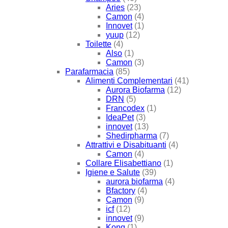
Aries
(23)
Camon
(4)
Innovet
(1)
yuup
(12)
Toilette
(4)
Also
(1)
Camon
(3)
Parafarmacia
(85)
Alimenti Complementari
(41)
Aurora Biofarma
(12)
DRN
(5)
Francodex
(1)
IdeaPet
(3)
innovet
(13)
Shedirpharma
(7)
Attrattivi e Disabituanti
(4)
Camon
(4)
Collare Elisabettiano
(1)
Igiene e Salute
(39)
aurora biofarma
(4)
Bfactory
(4)
Camon
(9)
icf
(12)
innovet
(9)
Kong
(1)