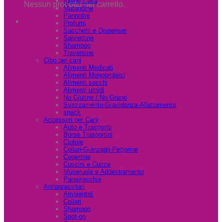
Igiene Casa
Nessun prodotto nel carrello.
Mutandine
Pannolini
Profumi
Sacchetti e Dispenser
Salviettine
Shampoo
Traversine
Cibo per cani
Alimenti Medicati
Alimenti Monoproteici
Alimenti secchi
Alimenti umidi
No Glutine / No Grano
Svezzamento-Gravidanza-Allattamento
snack
Accessori per Cani
Auto e Trasporto
Borse Trasportini
Ciotole
Collari-Guinzagli-Pettorine
Copertine
Cuscini e Cucce
Museruole e Addestramento
Paraorecchie
Antiparassitari
Ambientali
Collari
Shampoo
Spot-on