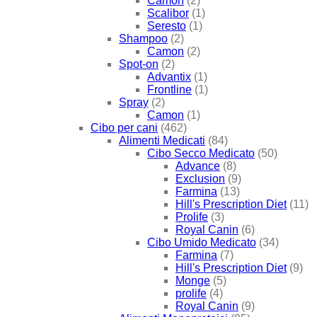
Camon
(2)
Scalibor
(1)
Seresto
(1)
Shampoo
(2)
Camon
(2)
Spot-on
(2)
Advantix
(1)
Frontline
(1)
Spray
(2)
Camon
(1)
Cibo per cani
(462)
Alimenti Medicati
(84)
Cibo Secco Medicato
(50)
Advance
(8)
Exclusion
(9)
Farmina
(13)
Hill's Prescription Diet
(11)
Prolife
(3)
Royal Canin
(6)
Cibo Umido Medicato
(34)
Farmina
(7)
Hill's Prescription Diet
(9)
Monge
(5)
prolife
(4)
Royal Canin
(9)