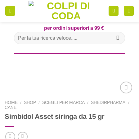
Skip
to
content
per ordini superiori a 99 €
Cerca:
HOME
/
SHOP
/
SCEGLI PER MARCA
/
SHEDIRPHARMA
/
CANE
Simbidol Asset siringa da 15 gr
Aggiungi
alla lista
dei
desideri