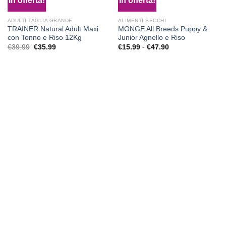
In offerta!
In offerta!
ADULTI TAGLIA GRANDE
ALIMENTI SECCHI
Aggiungi
Aggiungi
TRAINER Natural Adult Maxi
MONGE All Breeds Puppy &
alla lista
alla lista
con Tonno e Riso 12Kg
Junior Agnello e Riso
dei
dei
€
39.99
Il
€
35.99
Il
€
15.99
-
€
47.90
Fascia
desideri
desideri
prezzo
prezzo
di
originale
attuale
prezzo:
era:
è:
da
€39.99.
€35.99.
€15.99
a
€47.90