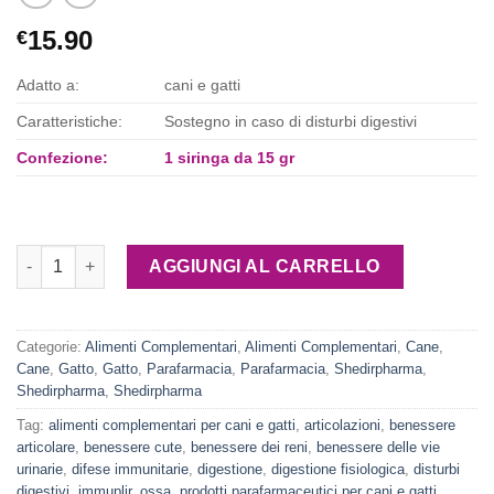
15.90
€
Adatto a:
cani e gatti
Caratteristiche:
Sostegno in caso di disturbi digestivi
Confezione:
1 siringa da 15 gr
Simbidol Asset siringa da 15 gr quantità
AGGIUNGI AL CARRELLO
Categorie:
Alimenti Complementari
,
Alimenti Complementari
,
Cane
,
Cane
,
Gatto
,
Gatto
,
Parafarmacia
,
Parafarmacia
,
Shedirpharma
,
Shedirpharma
,
Shedirpharma
Tag:
alimenti complementari per cani e gatti
,
articolazioni
,
benessere
articolare
,
benessere cute
,
benessere dei reni
,
benessere delle vie
urinarie
,
difese immunitarie
,
digestione
,
digestione fisiologica
,
disturbi
digestivi
,
immuplir
,
ossa
,
prodotti parafarmaceutici per cani e gatti
,