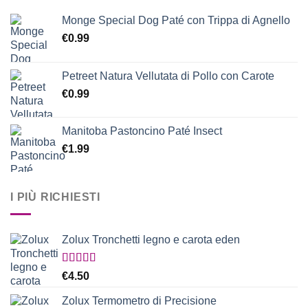
Monge Special Dog Paté con Trippa di Agnello
€
0.99
Petreet Natura Vellutata di Pollo con Carote
€
0.99
Manitoba Pastoncino Paté Insect
€
1.99
I PIÙ RICHIESTI
Zolux Tronchetti legno e carota eden
Valutato
€
4.50
5.00
su 5
Zolux Termometro di Precisione