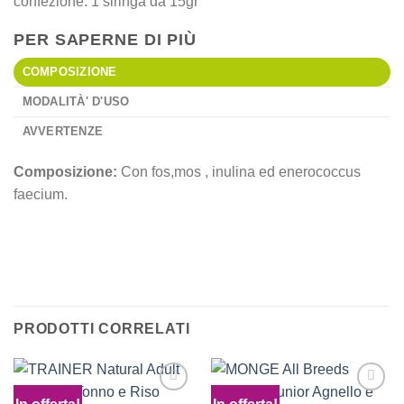
confezione: 1 siringa da 15gr
PER SAPERNE DI PIÙ
COMPOSIZIONE
MODALITÀ' D'USO
AVVERTENZE
Composizione:
Con fos,mos , inulina ed enerococcus
faecium.
PER PARAFARMACIA
PER PARAFARM
PER CANI
PER GATTI
CLICCA QUI
CLICCA QUI
PRODOTTI CORRELATI