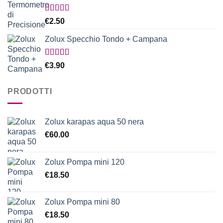
Valutato
€
2.50
5.00
su 5
Zolux Specchio Tondo + Campana
Valutato
€
3.90
5.00
su 5
PRODOTTI
Zolux karapas aqua 50 nera
€
60.00
Zolux Pompa mini 120
€
18.50
Zolux Pompa mini 80
€
18.50