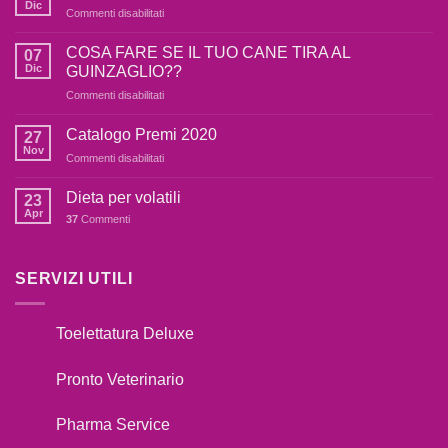
Dic
Commenti disabilitati
su
Il
mio
COSA FARE SE IL TUO CANE TIRA AL
07
cane
Dic
GUINZAGLIO??
è
Commenti disabilitati
su
terrorizzato
COSA
dai
FARE
Catalogo Premi 2020
botti,cosa
27
SE
fare??
Nov
Commenti disabilitati
su
IL
Catalogo
TUO
Premi
Dieta per volatili
CANE
23
2020
Apr
TIRA
37
Commenti
AL
GUINZAGLIO??
SERVIZI UTILI
Toelettatura Deluxe
Pronto Veterinario
Pharma Service