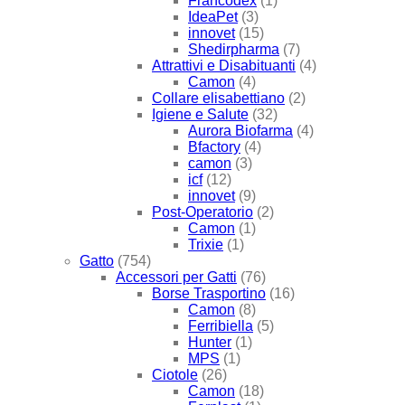
Francodex
(1)
IdeaPet
(3)
innovet
(15)
Shedirpharma
(7)
Attrattivi e Disabituanti
(4)
Camon
(4)
Collare elisabettiano
(2)
Igiene e Salute
(32)
Aurora Biofarma
(4)
Bfactory
(4)
camon
(3)
icf
(12)
innovet
(9)
Post-Operatorio
(2)
Camon
(1)
Trixie
(1)
Gatto
(754)
Accessori per Gatti
(76)
Borse Trasportino
(16)
Camon
(8)
Ferribiella
(5)
Hunter
(1)
MPS
(1)
Ciotole
(26)
Camon
(18)