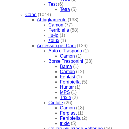
Test
(6)
Tetra
(5)
Cane
(1044)
Abbigliamento
(138)
Camon
(77)
Ferribiella
(58)
liu-jo
(1)
zolux
(1)
Accessori per Cani
(126)
Auto e Trasporto
(1)
Camon
(1)
Borse Trasportini
(23)
Bama
(1)
Camon
(12)
Feplast
(1)
Ferribiella
(5)
Hunter
(1)
MPS
(1)
Trixie
(2)
Ciotole
(26)
Camon
(18)
Ferplast
(1)
Ferribiella
(2)
trixie
(5)
Collari-Guinzagli-Pettorine
(44)