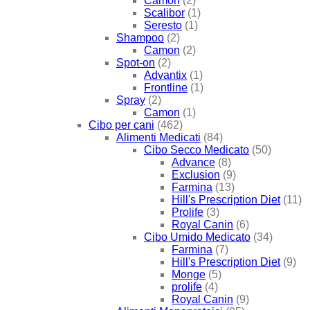
Camon
(2)
Scalibor
(1)
Seresto
(1)
Shampoo
(2)
Camon
(2)
Spot-on
(2)
Advantix
(1)
Frontline
(1)
Spray
(2)
Camon
(1)
Cibo per cani
(462)
Alimenti Medicati
(84)
Cibo Secco Medicato
(50)
Advance
(8)
Exclusion
(9)
Farmina
(13)
Hill's Prescription Diet
(11)
Prolife
(3)
Royal Canin
(6)
Cibo Umido Medicato
(34)
Farmina
(7)
Hill's Prescription Diet
(9)
Monge
(5)
prolife
(4)
Royal Canin
(9)