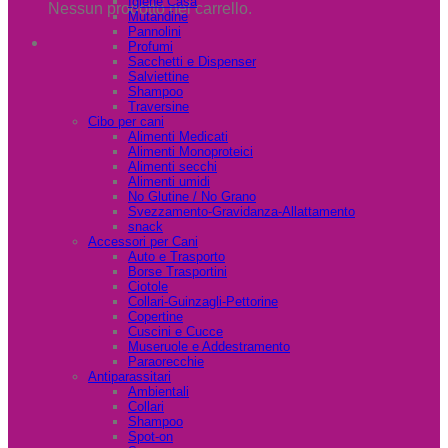
Igiene Casa
Nessun prodotto nel carrello.
Mutandine
Pannolini
Profumi
Sacchetti e Dispenser
Salviettine
Shampoo
Traversine
Cibo per cani
Alimenti Medicati
Alimenti Monoproteici
Alimenti secchi
Alimenti umidi
No Glutine / No Grano
Svezzamento-Gravidanza-Allattamento
snack
Accessori per Cani
Auto e Trasporto
Borse Trasportini
Ciotole
Collari-Guinzagli-Pettorine
Copertine
Cuscini e Cucce
Museruole e Addestramento
Paraorecchie
Antiparassitari
Ambientali
Collari
Shampoo
Spot-on