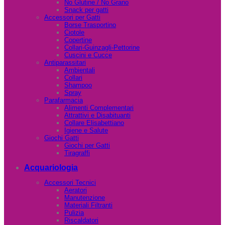
No Glutine / No Grano
Snack per gatti
Accessori per Gatti
Borse Trasportino
Ciotole
Copertine
Collari-Guinzagli-Pettorine
Cuscini e Cucce
Antiparassitari
Ambientali
Collari
Shampoo
Spray
Parafarmacia
Alimenti Complementari
Attrattivi e Disabituanti
Collare Elisabettiano
Igiene e Salute
Giochi Gatti
Giochi per Gatti
Tiragraffi
Acquariologia
Accessori Tecnici
Aeratori
Manutenzione
Materiali Filtranti
Pulizia
Riscaldatori