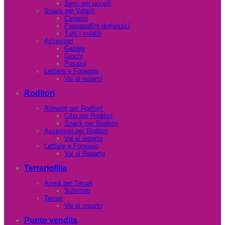
Semi per uccelli
Snack per Volatili
Canarini
Pappagallini domestici
Tutti i volatili
Accessori
Gabbie
Giochi
Posatoi
Lettiere e Foraggio
Vai al reparto
Roditori
Alimenti per Roditori
Cibo per Roditori
Snack per Roditori
Accessori per Roditori
Vai al reparto
Lettiere e Foraggio
Vai al Reparto
Terrariofilia
Arredi per Terrari
Substrati
Terrari
Vai al reparto
Punto vendita