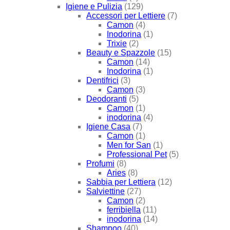
Igiene e Pulizia
(129)
Accessori per Lettiere
(7)
Camon
(4)
Inodorina
(1)
Trixie
(2)
Beauty e Spazzole
(15)
Camon
(14)
Inodorina
(1)
Dentifrici
(3)
Camon
(3)
Deodoranti
(5)
Camon
(1)
inodorina
(4)
Igiene Casa
(7)
Camon
(1)
Men for San
(1)
Professional Pet
(5)
Profumi
(8)
Aries
(8)
Sabbia per Lettiera
(12)
Salviettine
(27)
Camon
(2)
ferribiella
(11)
inodorina
(14)
Shampoo
(40)