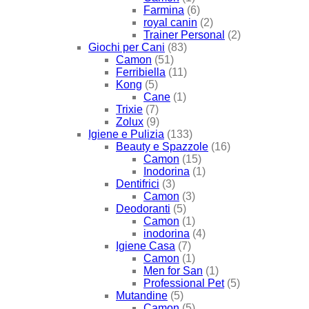
Farmina
(6)
royal canin
(2)
Trainer Personal
(2)
Giochi per Cani
(83)
Camon
(51)
Ferribiella
(11)
Kong
(5)
Cane
(1)
Trixie
(7)
Zolux
(9)
Igiene e Pulizia
(133)
Beauty e Spazzole
(16)
Camon
(15)
Inodorina
(1)
Dentifrici
(3)
Camon
(3)
Deodoranti
(5)
Camon
(1)
inodorina
(4)
Igiene Casa
(7)
Camon
(1)
Men for San
(1)
Professional Pet
(5)
Mutandine
(5)
Camon
(5)