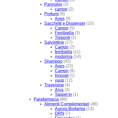
Pannolini
(2)
camon
(2)
Profumi
(8)
Aries
(8)
Sacchetti e Dispenser
(10)
Camon
(5)
Ferribiella
(3)
Treponti
(2)
Salviettine
(27)
Camon
(2)
ferribiella
(11)
inodorina
(14)
Shampoo
(45)
Aries
(23)
Camon
(9)
Innovet
(1)
yuup
(12)
Traversine
(4)
Arya
(3)
Tappet In
(1)
Parafarmacia
(86)
Alimenti Complementari
(46)
Aurora Biofarma
(13)
DRN
(7)