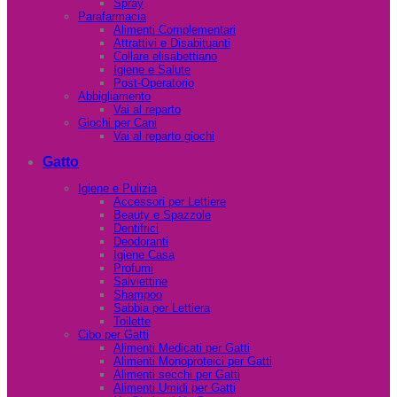
Spray
Parafarmacia
Alimenti Complementari
Attrattivi e Disabituanti
Collare elisabettiano
Igiene e Salute
Post-Operatorio
Abbigliamento
Vai al reparto
Giochi per Cani
Vai al reparto giochi
Gatto
Igiene e Pulizia
Accessori per Lettiere
Beauty e Spazzole
Dentifrici
Deodoranti
Igiene Casa
Profumi
Salviettine
Shampoo
Sabbia per Lettiera
Toilette
Cibo per Gatti
Alimenti Medicati per Gatti
Alimenti Monoproteici per Gatti
Alimenti secchi per Gatti
Alimenti Umidi per Gatti