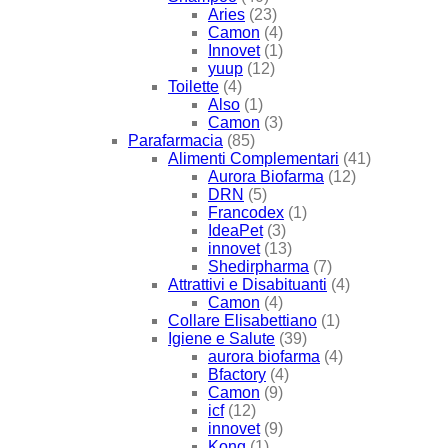
Aries
(23)
Camon
(4)
Innovet
(1)
yuup
(12)
Toilette
(4)
Also
(1)
Camon
(3)
Parafarmacia
(85)
Alimenti Complementari
(41)
Aurora Biofarma
(12)
DRN
(5)
Francodex
(1)
IdeaPet
(3)
innovet
(13)
Shedirpharma
(7)
Attrattivi e Disabituanti
(4)
Camon
(4)
Collare Elisabettiano
(1)
Igiene e Salute
(39)
aurora biofarma
(4)
Bfactory
(4)
Camon
(9)
icf
(12)
innovet
(9)
Kong
(1)