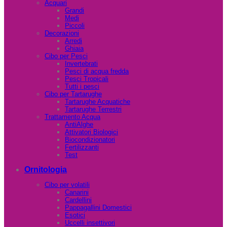
Acquari
Grandi
Medi
Piccoli
Decorazioni
Arredi
Ghiaia
Cibo per Pesci
Invertebrati
Pesci di acqua fredda
Pesci Tropicali
Tutti i pesci
Cibo per Tartarughe
Tartarughe Acquatiche
Tartarughe Terrestri
Trattamento Acqua
AntiAlghe
Attivatori Biologici
Biocondizionatori
Fertilizzanti
Test
Ornitologia
Cibo per volatili
Canarini
Cardellini
Pappagallini Domestici
Esotici
Uccelli insettivori