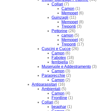
Collari
(7)
Camon
(1)
Memopet
(6)
Guinzagli
(11)
Memopet
(8)
Treponti
(3)
Pettorine
(26)
camon
(5)
Memopet
(4)
Treponti
(17)
Cuscini e Cucce
(26)
Camon
(6)
Fabotex
(18)
ferribiella
(2)
Museruole e Addestramento
(3)
Camon
(3)
Paraorecchie
(2)
Camon
(2)
Antiparassitari
(16)
Ambientali
(5)
Camon
(4)
Frontline
(1)
Collari
(5)
beaphar
(1)