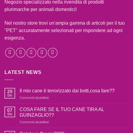
Negozio specializzato nella rivendita di prodotti
plurimarche per animali domestici!
Nel nostro store trovi un'ampia gamma di articoli per il tuo
"PET" accuratamente selezionati per rispondere ad ogni
esigenza.
LATEST NEWS
Il mio cane è terrorizzato dai botti,cosa fare??
29
Dic
su
Commenti disabilitati
Il
mio
COSA FARE SE IL TUO CANE TIRA AL
07
cane
Dic
GUINZAGLIO??
è
su
Commenti disabilitati
terrorizzato
COSA
dai
FARE
botti,cosa