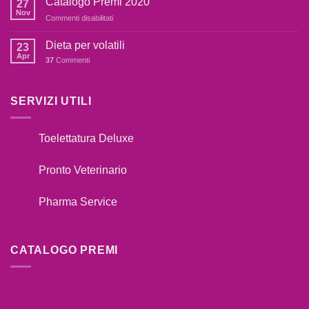
Catalogo Premi 2020
27
SE
fare??
Nov
su
Commenti disabilitati
IL
Catalogo
TUO
Premi
Dieta per volatili
CANE
23
2020
Apr
TIRA
37
Commenti
AL
GUINZAGLIO??
SERVIZI UTILI
Toelettatura Deluxe
Pronto Veterinario
Pharma Service
CATALOGO PREMI