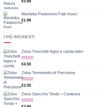
€
0.99
Manitoba Pastoncino Paté Insect
€
1.99
I PIÙ RICHIESTI
Zolux Tronchetti legno e carota eden
Valutato
€
4.50
5.00
su 5
Zolux Termometro di Precisione
Valutato
€
2.50
5.00
su 5
Zolux Specchio Tondo + Campana
Valutato
€
3.90