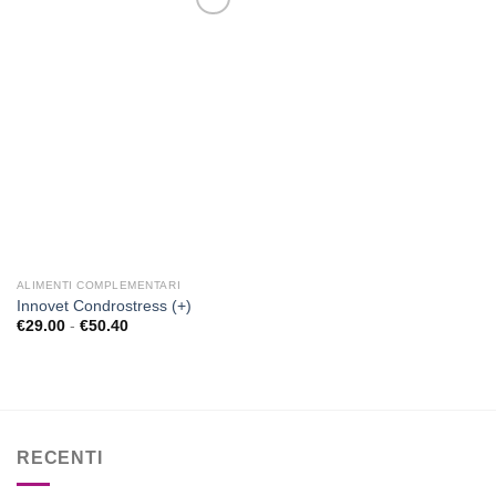
Aggiungi
alla lista
dei
desideri
ALIMENTI COMPLEMENTARI
Innovet Condrostress (+)
Fascia
€
29.00
-
€
50.40
di
prezzo:
da
€29.00
a
€50.40
RECENTI