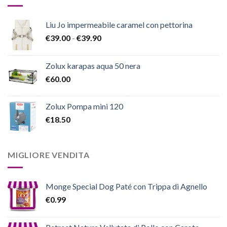
Liu Jo impermeabile caramel con pettorina
Fascia
€
39.00
-
€
39.90
di
prezzo:
Zolux karapas aqua 50 nera
da
€
60.00
€39.00
a
€39.90
Zolux Pompa mini 120
€
18.50
MIGLIORE VENDITA
Monge Special Dog Paté con Trippa di Agnello
€
0.99