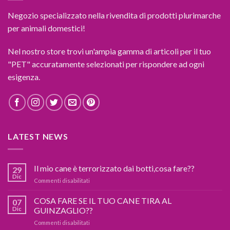
Negozio specializzato nella rivendita di prodotti plurimarche
per animali domestici!
Nel nostro store trovi un'ampia gamma di articoli per il tuo
"PET" accuratamente selezionati per rispondere ad ogni
esigenza.
LATEST NEWS
Il mio cane è terrorizzato dai botti,cosa fare??
29
Dic
su
Commenti disabilitati
Il
mio
COSA FARE SE IL TUO CANE TIRA AL
07
cane
Dic
GUINZAGLIO??
è
su
Commenti disabilitati
terrorizzato