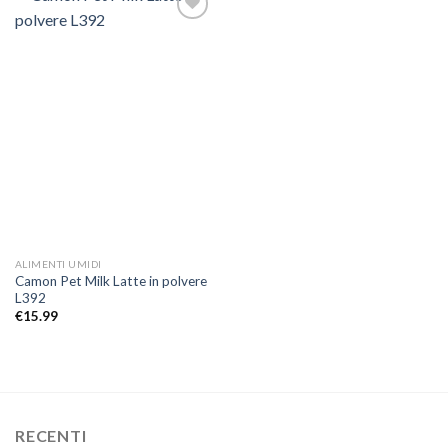
Aggiungi
alla lista
dei
desideri
ALIMENTI UMIDI
Camon Pet Milk Latte in polvere
L392
€
15.99
RECENTI