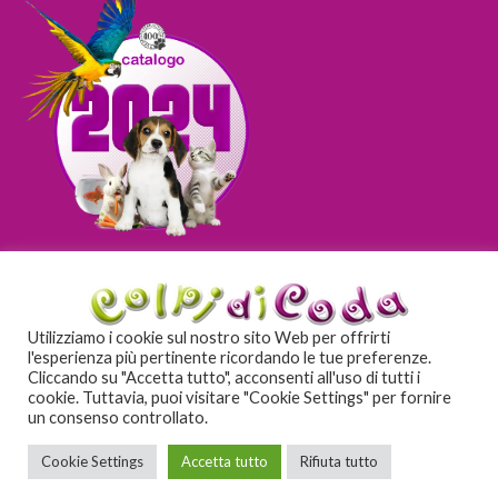
SFOGLIA
Utilizziamo i cookie sul nostro sito Web per offrirti
l'esperienza più pertinente ricordando le tue preferenze.
Cliccando su "Accetta tutto", acconsenti all'uso di tutti i
cookie. Tuttavia, puoi visitare "Cookie Settings" per fornire
un consenso controllato.
BLOG
CONTATTI
CONDIZIONI DI VENDITA
COOKIE E POLICY
PRIVACY POLICY
Cookie Settings
Accetta tutto
Rifiuta tutto
Copyright 2026 ©
COLPI DI CODA SHOP
|
BY
UPPUNTO COMMUNICATION