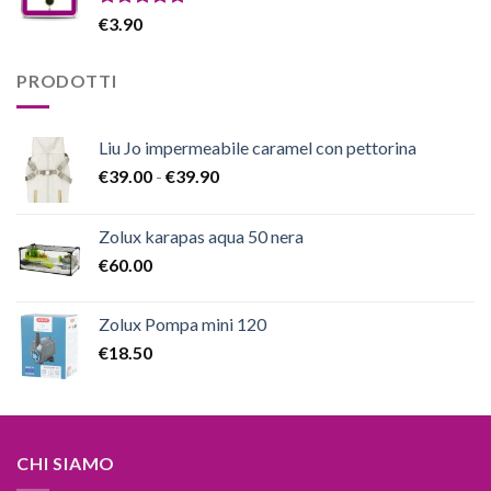
Valutato
€
3.90
5.00
su 5
PRODOTTI
Liu Jo impermeabile caramel con pettorina
Fascia
€
39.00
-
€
39.90
di
prezzo:
Zolux karapas aqua 50 nera
da
€
60.00
€39.00
a
€39.90
Zolux Pompa mini 120
€
18.50
CHI SIAMO