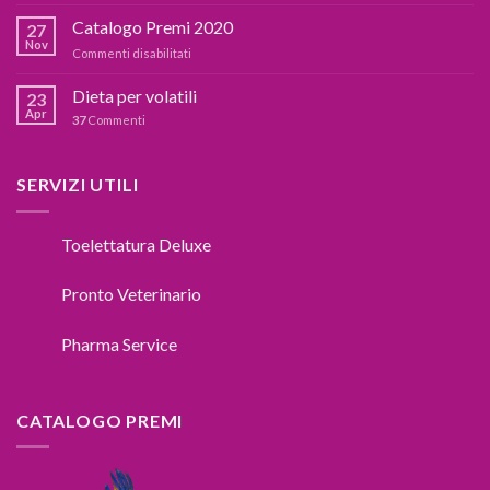
COSA
dai
FARE
Catalogo Premi 2020
botti,cosa
27
SE
fare??
Nov
su
Commenti disabilitati
IL
Catalogo
TUO
Premi
Dieta per volatili
CANE
23
2020
Apr
TIRA
37
Commenti
AL
GUINZAGLIO??
SERVIZI UTILI
Toelettatura Deluxe
Pronto Veterinario
Pharma Service
CATALOGO PREMI