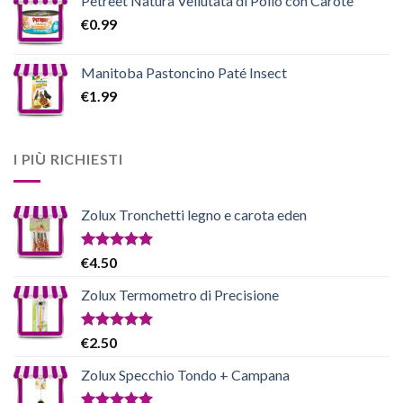
Petreet Natura Vellutata di Pollo con Carote
€
0.99
Manitoba Pastoncino Paté Insect
€
1.99
I PIÙ RICHIESTI
Zolux Tronchetti legno e carota eden
Valutato
€
4.50
5.00
su 5
Zolux Termometro di Precisione
Valutato
€
2.50
5.00
su 5
Zolux Specchio Tondo + Campana