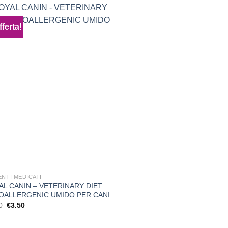
a
€29.99
€85.90
a
€85.90
fferta!
Aggiungi
alla lista
dei
desideri
ENTI MEDICATI
AL CANIN – VETERINARY DIET
OALLERGENIC UMIDO PER CANI
Il
Il
0
€
3.50
prezzo
prezzo
originale
attuale
era:
è: