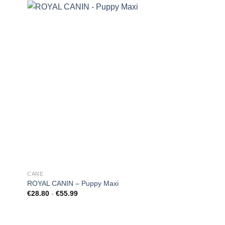
ungi
Aggiungi
ista
alla lista
i
dei
deri
desideri
CANE
ROYAL CANIN – Puppy Maxi
Fascia
€
28.80
-
€
55.99
di
prezzo:
da
€28.80