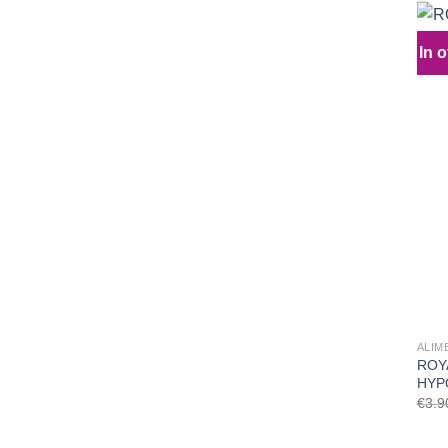
In o
ALIM
ROY
HYP
€
3.9