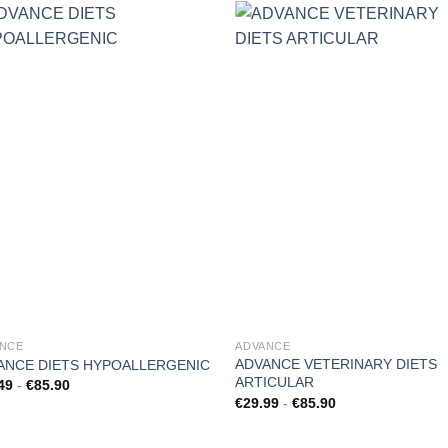
Aggiungi
Aggi
alla lista
alla l
dei
de
desideri
desi
ANCE
ADVANCE
ADVANCE VETERINARY DIETS
ANCE DIETS HYPOALLERGENIC
ARTICULAR
Fascia
49
-
€
85.90
di
Fascia
€
29.99
-
€
85.90
prezzo:
di
da
prezzo:
€31.49
da