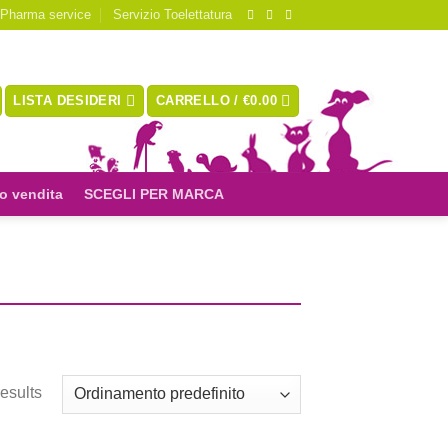
 Pharma service
Servizio Toelettatura
LISTA DESIDERI
CARRELLO /
€
0.00
o vendita
SCEGLI PER MARCA
esults