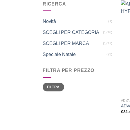
RICERCA
Novità
(1)
SCEGLI PER CATEGORIA
(1748)
SCEGLI PER MARCA
(1747)
Speciale Natale
(23)
FILTRA PER PREZZO
Prezzo
Prezzo
FILTRA
Min
Max
ADV
ADV
€
31.