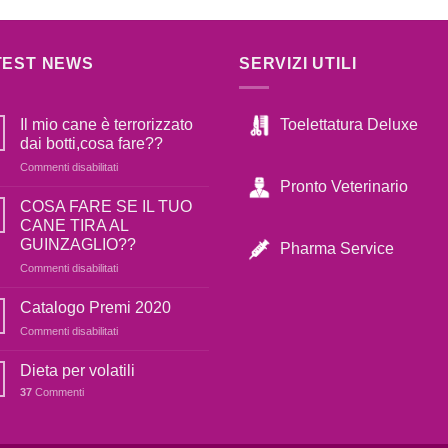
TEST NEWS
SERVIZI UTILI
Toelettatura Deluxe
Il mio cane è terrorizzato
dai botti,cosa fare??
su
Commenti disabilitati
Il
Pronto Veterinario
mio
COSA FARE SE IL TUO
cane
CANE TIRA AL
è
GUINZAGLIO??
Pharma Service
terrorizzato
su
Commenti disabilitati
dai
COSA
botti,cosa
FARE
fare??
Catalogo Premi 2020
SE
su
Commenti disabilitati
IL
Catalogo
TUO
Premi
Dieta per volatili
CANE
2020
TIRA
37
Commenti
AL
GUINZAGLIO??