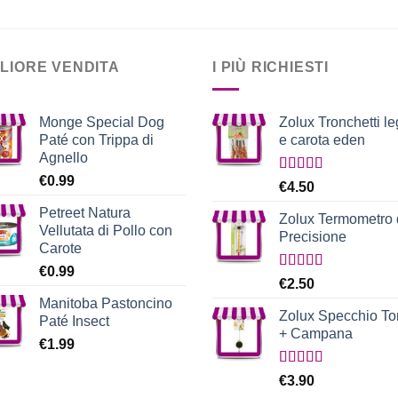
€3.90.
€3.50.
GLIORE VENDITA
I PIÙ RICHIESTI
Monge Special Dog
Zolux Tronchetti l
Paté con Trippa di
e carota eden
Agnello
€
0.99
Valutato
€
4.50
5.00
su 5
Petreet Natura
Zolux Termometro 
Vellutata di Pollo con
Precisione
Carote
€
0.99
Valutato
€
2.50
5.00
su 5
Manitoba Pastoncino
Zolux Specchio T
Paté Insect
+ Campana
€
1.99
Valutato
€
3.90
5.00
su 5