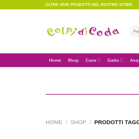
Skip
OLTRE 6000 PRODOTTI NEL NOSTRO STORE
to
content
Cerc
Home
Shop
Cane
Gatto
Acq
HOME
/
SHOP
/
PRODOTTI TAGG