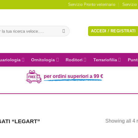
Servizio Pronto veterinario
Servizio
a:
ACCEDI / REGISTRATI
uariologia
Ornitologia
Roditori
Terrariofilia
Punt
per ordini superiori a 99 €
ATI “LEGART”
Showing all 4 r