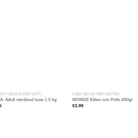
Aggiungi
Aggi
alla lista
alla l
dei
de
desideri
desi
ENTI SECCHI PER GATTI
CIBO SECCO PER GATTINI
- Adult sterilized tuna 1.5 kg
MONGE Kitten con Pollo 400gr
5
€
3.99