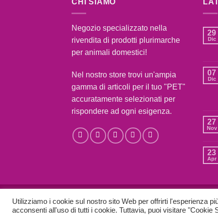
CHI SIAMO
LA
Negozio specializzato nella
29
rivendita di prodotti plurimarche
Dic
per animali domestici!
07
Nel nostro store trovi un'ampia
Dic
gamma di articoli per il tuo "PET"
accuratamente selezionati per
rispondere ad ogni esigenza.
27
Nov
23
Apr
BLOG
CONTATTI
CONDIZIONI DI VENDITA
C
Utilizziamo i cookie sul nostro sito Web per offrirti l'esperienza p
acconsenti all'uso di tutti i cookie. Tuttavia, puoi visitare "Cookie
Copyright 2026 ©
COLPI DI CODA SHOP
|
BY
UPPUNTO C