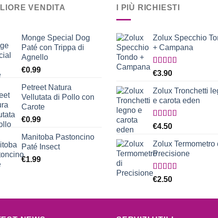
GLIORE VENDITA
I PIÙ RICHIESTI
Monge Special Dog
Zolux Specchio T
Paté con Trippa di
+ Campana
Agnello
€
0.99
Valutato
€
3.90
5.00
su 5
Petreet Natura
Zolux Tronchetti l
Vellutata di Pollo con
e carota eden
Carote
€
0.99
Valutato
€
4.50
5.00
su 5
Manitoba Pastoncino
Zolux Termometro 
Paté Insect
Precisione
€
1.99
Valutato
€
2.50
5.00
su 5