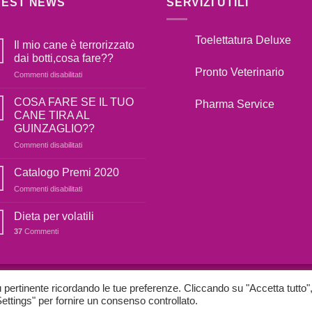
TEST NEWS
SERVIZI UTILI
Toelettatura Deluxe
Il mio cane è terrorizzato
dai botti,cosa fare??
Pronto Veterinario
su
Commenti disabilitati
Il
mio
COSA FARE SE IL TUO
Pharma Service
cane
CANE TIRA AL
è
GUINZAGLIO??
terrorizzato
su
Commenti disabilitati
dai
COSA
botti,cosa
FARE
fare??
Catalogo Premi 2020
SE
su
Commenti disabilitati
IL
Catalogo
TUO
Premi
Dieta per volatili
CANE
2020
TIRA
37
Commenti
AL
GUINZAGLIO??
OOKIE E POLICY
PRIVACY POLICY
iù pertinente ricordando le tue preferenze. Cliccando su "Accetta tutto"
 Settings" per fornire un consenso controllato.
OMMUNICATION