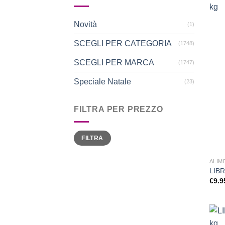
Novità
(1)
SCEGLI PER CATEGORIA
(1748)
SCEGLI PER MARCA
(1747)
Speciale Natale
(23)
FILTRA PER PREZZO
Prezzo
Prezzo
FILTRA
Min
Max
ALIM
LIBR
€
9.9