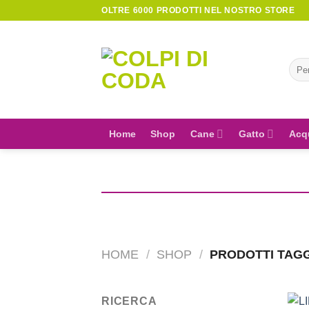
Skip
OLTRE 6000 PRODOTTI NEL NOSTRO STORE
to
content
Cerc
Home
Shop
Cane
Gatto
Acq
HOME
/
SHOP
/
PRODOTTI TAGG
RICERCA