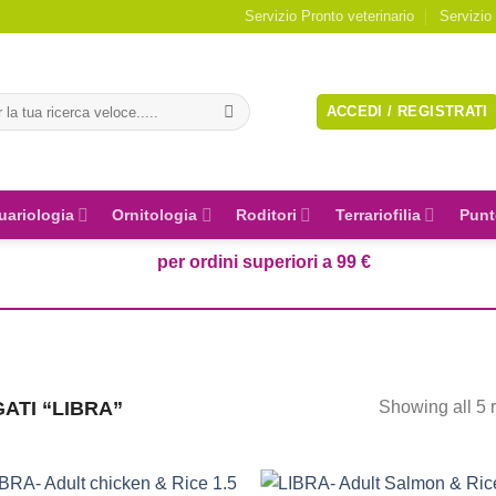
Servizio Pronto veterinario
Servizio
a:
ACCEDI / REGISTRATI
uariologia
Ornitologia
Roditori
Terrariofilia
Punt
per ordini superiori a 99 €
ATI “LIBRA”
Showing all 5 r