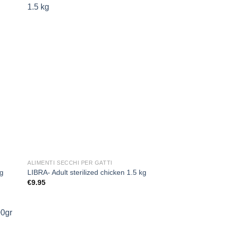
ungi
Aggiungi
ista
alla lista
i
dei
deri
desideri
ALIMENTI SECCHI PER GATTI
kg
LIBRA- Adult sterilized chicken 1.5 kg
€
9.95