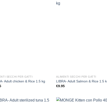
Aggiungi
Aggi
alla lista
alla l
dei
de
desideri
desi
ENTI SECCHI PER GATTI
ALIMENTI SECCHI PER GATTI
A- Adult chicken & Rice 1.5 kg
LIBRA- Adult Salmon & Rice 1.5 
5
€
9.95