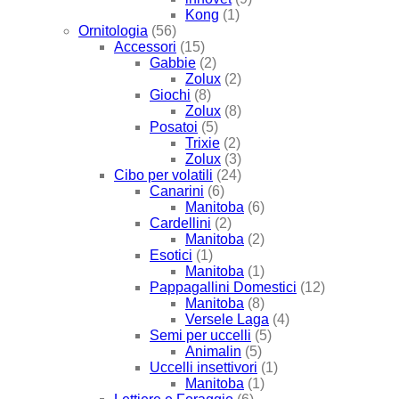
Kong
(1)
Ornitologia
(56)
Accessori
(15)
Gabbie
(2)
Zolux
(2)
Giochi
(8)
Zolux
(8)
Posatoi
(5)
Trixie
(2)
Zolux
(3)
Cibo per volatili
(24)
Canarini
(6)
Manitoba
(6)
Cardellini
(2)
Manitoba
(2)
Esotici
(1)
Manitoba
(1)
Pappagallini Domestici
(12)
Manitoba
(8)
Versele Laga
(4)
Semi per uccelli
(5)
Animalin
(5)
Uccelli insettivori
(1)
Manitoba
(1)