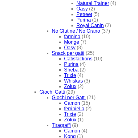
Natural Trainer
(4)
Oasy
(2)
Petreet
(5)
Purina
(1)
Royal Canin
(2)
No Glutine / No Grano
(37)
farmina
(10)
Monge
(7)
Oasy
(8)
Snack per gatti
(25)
Catisfactions
(10)
Purina
(4)
Sheba
(2)
Trixie
(4)
Whiskas
(3)
Zolux
(2)
Giochi Gatti
(29)
Giochi per Gatti
(21)
Camon
(15)
ferribiella
(2)
Trixie
(2)
Zolux
(1)
Tiragraffi
(9)
Camon
(4)
Kong
(1)