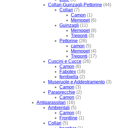
Collari-Guinzagli-Pettorine
(44)
Collari
(7)
Camon
(1)
Memopet
(6)
Guinzagli
(11)
Memopet
(8)
Treponti
(3)
Pettorine
(26)
camon
(5)
Memopet
(4)
Treponti
(17)
Cuscini e Cucce
(26)
Camon
(6)
Fabotex
(18)
ferribiella
(2)
Museruole e Addestramento
(3)
Camon
(3)
Paraorecchie
(2)
Camon
(2)
Antiparassitari
(16)
Ambientali
(5)
Camon
(4)
Frontline
(1)
Collari
(5)