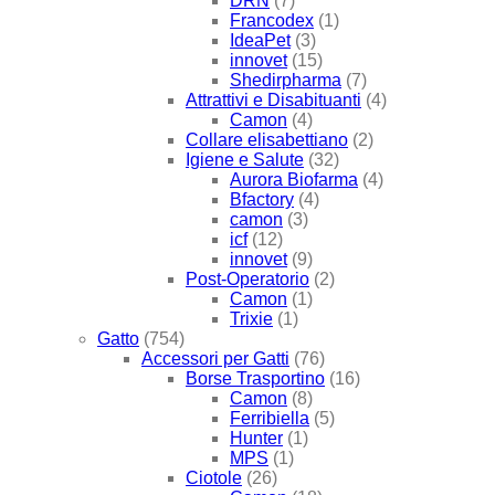
DRN
(7)
Francodex
(1)
IdeaPet
(3)
innovet
(15)
Shedirpharma
(7)
Attrattivi e Disabituanti
(4)
Camon
(4)
Collare elisabettiano
(2)
Igiene e Salute
(32)
Aurora Biofarma
(4)
Bfactory
(4)
camon
(3)
icf
(12)
innovet
(9)
Post-Operatorio
(2)
Camon
(1)
Trixie
(1)
Gatto
(754)
Accessori per Gatti
(76)
Borse Trasportino
(16)
Camon
(8)
Ferribiella
(5)
Hunter
(1)
MPS
(1)
Ciotole
(26)