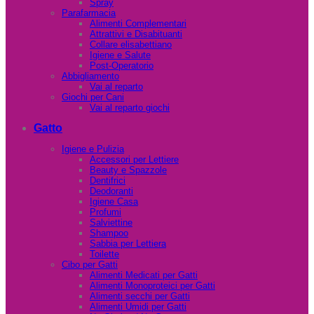
Spray
Parafarmacia
Alimenti Complementari
Attrattivi e Disabituanti
Collare elisabettiano
Igiene e Salute
Post-Operatorio
Abbigliamento
Vai al reparto
Giochi per Cani
Vai al reparto giochi
Gatto
Igiene e Pulizia
Accessori per Lettiere
Beauty e Spazzole
Dentifrici
Deodoranti
Igiene Casa
Profumi
Salviettine
Shampoo
Sabbia per Lettiera
Toilette
Cibo per Gatti
Alimenti Medicati per Gatti
Alimenti Monoproteici per Gatti
Alimenti secchi per Gatti
Alimenti Umidi per Gatti