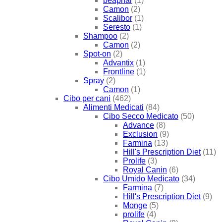
beaphar
(1)
Camon
(2)
Scalibor
(1)
Seresto
(1)
Shampoo
(2)
Camon
(2)
Spot-on
(2)
Advantix
(1)
Frontline
(1)
Spray
(2)
Camon
(1)
Cibo per cani
(462)
Alimenti Medicati
(84)
Cibo Secco Medicato
(50)
Advance
(8)
Exclusion
(9)
Farmina
(13)
Hill's Prescription Diet
(11)
Prolife
(3)
Royal Canin
(6)
Cibo Umido Medicato
(34)
Farmina
(7)
Hill's Prescription Diet
(9)
Monge
(5)
prolife
(4)