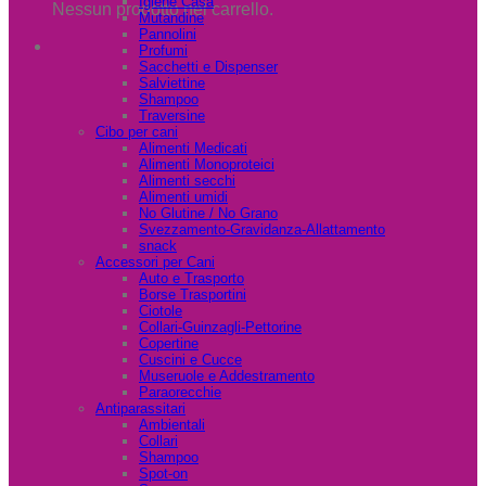
Igiene Casa
Nessun prodotto nel carrello.
Mutandine
Pannolini
Profumi
Sacchetti e Dispenser
Salviettine
Shampoo
Traversine
Cibo per cani
Alimenti Medicati
Alimenti Monoproteici
Alimenti secchi
Alimenti umidi
No Glutine / No Grano
Svezzamento-Gravidanza-Allattamento
snack
Accessori per Cani
Auto e Trasporto
Borse Trasportini
Ciotole
Collari-Guinzagli-Pettorine
Copertine
Cuscini e Cucce
Museruole e Addestramento
Paraorecchie
Antiparassitari
Ambientali
Collari
Shampoo
Spot-on