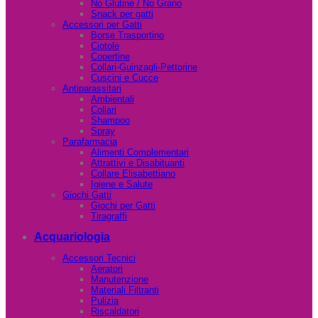
No Glutine / No Grano
Snack per gatti
Accessori per Gatti
Borse Trasportino
Ciotole
Copertine
Collari-Guinzagli-Pettorine
Cuscini e Cucce
Antiparassitari
Ambientali
Collari
Shampoo
Spray
Parafarmacia
Alimenti Complementari
Attrattivi e Disabituanti
Collare Elisabettiano
Igiene e Salute
Giochi Gatti
Giochi per Gatti
Tiragraffi
Acquariologia
Accessori Tecnici
Aeratori
Manutenzione
Materiali Filtranti
Pulizia
Riscaldatori