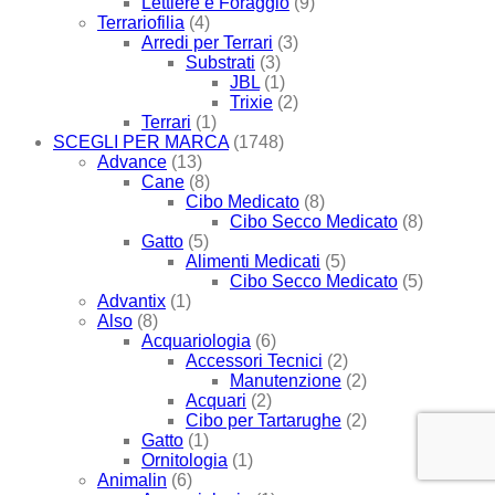
Lettiere e Foraggio
(9)
Terrariofilia
(4)
Arredi per Terrari
(3)
Substrati
(3)
JBL
(1)
Trixie
(2)
Terrari
(1)
SCEGLI PER MARCA
(1748)
Advance
(13)
Cane
(8)
Cibo Medicato
(8)
Cibo Secco Medicato
(8)
Gatto
(5)
Alimenti Medicati
(5)
Cibo Secco Medicato
(5)
Advantix
(1)
Also
(8)
Acquariologia
(6)
Accessori Tecnici
(2)
Manutenzione
(2)
Acquari
(2)
Cibo per Tartarughe
(2)
Gatto
(1)
Ornitologia
(1)
Animalin
(6)