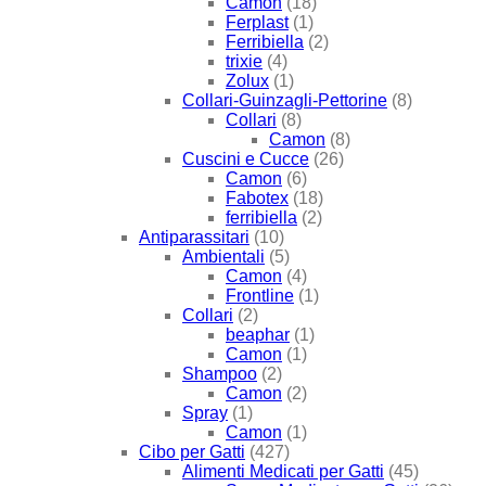
Camon
(18)
Ferplast
(1)
Ferribiella
(2)
trixie
(4)
Zolux
(1)
Collari-Guinzagli-Pettorine
(8)
Collari
(8)
Camon
(8)
Cuscini e Cucce
(26)
Camon
(6)
Fabotex
(18)
ferribiella
(2)
Antiparassitari
(10)
Ambientali
(5)
Camon
(4)
Frontline
(1)
Collari
(2)
beaphar
(1)
Camon
(1)
Shampoo
(2)
Camon
(2)
Spray
(1)
Camon
(1)
Cibo per Gatti
(427)
Alimenti Medicati per Gatti
(45)