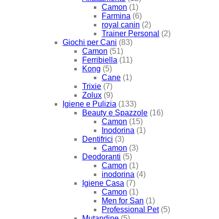
Camon
(1)
Farmina
(6)
royal canin
(2)
Trainer Personal
(2)
Giochi per Cani
(83)
Camon
(51)
Ferribiella
(11)
Kong
(5)
Cane
(1)
Trixie
(7)
Zolux
(9)
Igiene e Pulizia
(133)
Beauty e Spazzole
(16)
Camon
(15)
Inodorina
(1)
Dentifrici
(3)
Camon
(3)
Deodoranti
(5)
Camon
(1)
inodorina
(4)
Igiene Casa
(7)
Camon
(1)
Men for San
(1)
Professional Pet
(5)
Mutandine
(5)