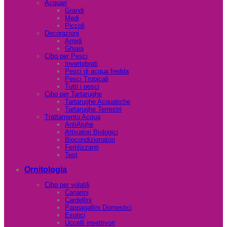
Acquari
Grandi
Medi
Piccoli
Decorazioni
Arredi
Ghiaia
Cibo per Pesci
Invertebrati
Pesci di acqua fredda
Pesci Tropicali
Tutti i pesci
Cibo per Tartarughe
Tartarughe Acquatiche
Tartarughe Terrestri
Trattamento Acqua
AntiAlghe
Attivatori Biologici
Biocondizionatori
Fertilizzanti
Test
Ornitologia
Cibo per volatili
Canarini
Cardellini
Pappagallini Domestici
Esotici
Uccelli insettivori