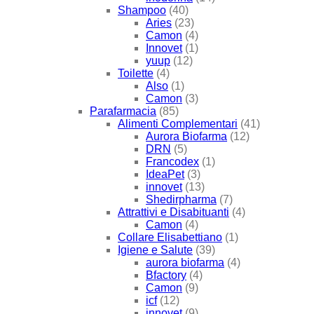
Shampoo
(40)
Aries
(23)
Camon
(4)
Innovet
(1)
yuup
(12)
Toilette
(4)
Also
(1)
Camon
(3)
Parafarmacia
(85)
Alimenti Complementari
(41)
Aurora Biofarma
(12)
DRN
(5)
Francodex
(1)
IdeaPet
(3)
innovet
(13)
Shedirpharma
(7)
Attrattivi e Disabituanti
(4)
Camon
(4)
Collare Elisabettiano
(1)
Igiene e Salute
(39)
aurora biofarma
(4)
Bfactory
(4)
Camon
(9)
icf
(12)
innovet
(9)