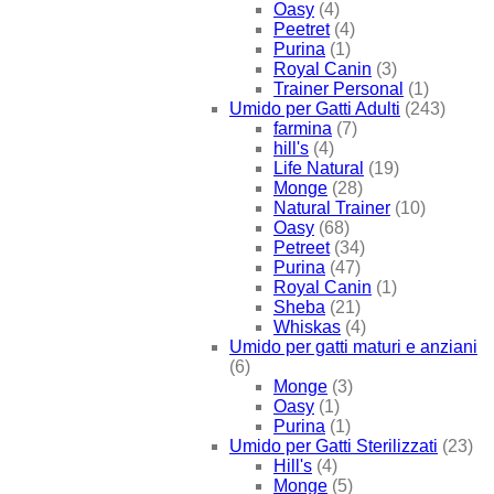
Oasy
(4)
Peetret
(4)
Purina
(1)
Royal Canin
(3)
Trainer Personal
(1)
Umido per Gatti Adulti
(243)
farmina
(7)
hill's
(4)
Life Natural
(19)
Monge
(28)
Natural Trainer
(10)
Oasy
(68)
Petreet
(34)
Purina
(47)
Royal Canin
(1)
Sheba
(21)
Whiskas
(4)
Umido per gatti maturi e anziani
(6)
Monge
(3)
Oasy
(1)
Purina
(1)
Umido per Gatti Sterilizzati
(23)
Hill's
(4)
Monge
(5)