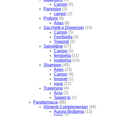
Camon
(5)
Pannolini
(2)
camon
(2)
Profumi
(8)
Aries
(8)
Sacchetti e Dispenser
(10)
Camon
(5)
Ferribiella
(3)
Treponti
(2)
Salviettine
(27)
Camon
(2)
ferribiella
(11)
inodorina
(14)
Shampoo
(45)
Aries
(23)
Camon
(9)
Innovet
(1)
yuup
(12)
Traversine
(4)
Arya
(3)
Tappet In
(1)
Parafarmacia
(86)
Alimenti Complementari
(46)
Aurora Biofarma
(13)