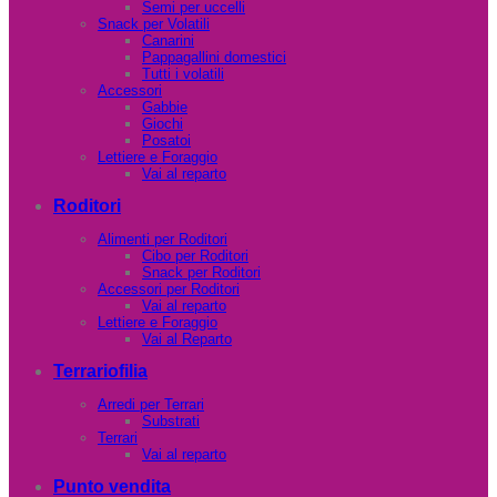
Semi per uccelli
Snack per Volatili
Canarini
Pappagallini domestici
Tutti i volatili
Accessori
Gabbie
Giochi
Posatoi
Lettiere e Foraggio
Vai al reparto
Roditori
Alimenti per Roditori
Cibo per Roditori
Snack per Roditori
Accessori per Roditori
Vai al reparto
Lettiere e Foraggio
Vai al Reparto
Terrariofilia
Arredi per Terrari
Substrati
Terrari
Vai al reparto
Punto vendita