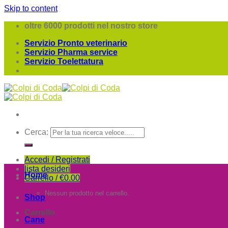
Skip to content
oltre 6000 prodotti nel nostro store
Servizio Pronto veterinario
Servizio Pharma service
Servizio Toelettatura
Cerca:
Accedi / Registrati
lista desideri
Home
Carrello /
€
0.00
Nessun prodotto nel carrello.
Shop
Carrello
Cane