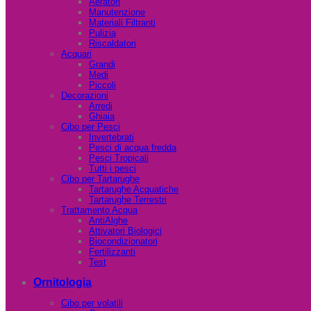
Aeratori
Manutenzione
Materiali Filtranti
Pulizia
Riscaldatori
Acquari
Grandi
Medi
Piccoli
Decorazioni
Arredi
Ghiaia
Cibo per Pesci
Invertebrati
Pesci di acqua fredda
Pesci Tropicali
Tutti i pesci
Cibo per Tartarughe
Tartarughe Acquatiche
Tartarughe Terrestri
Trattamento Acqua
AntiAlghe
Attivatori Biologici
Biocondizionatori
Fertilizzanti
Test
Ornitologia
Cibo per volatili