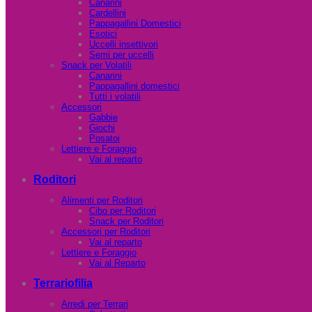
Canarini
Cardellini
Pappagallini Domestici
Esotici
Uccelli insettivori
Semi per uccelli
Snack per Volatili
Canarini
Pappagallini domestici
Tutti i volatili
Accessori
Gabbie
Giochi
Posatoi
Lettiere e Foraggio
Vai al reparto
Roditori
Alimenti per Roditori
Cibo per Roditori
Snack per Roditori
Accessori per Roditori
Vai al reparto
Lettiere e Foraggio
Vai al Reparto
Terrariofilia
Arredi per Terrari