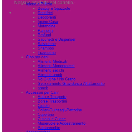
Nessun prodotto nel carrello.
Igiene e Pulizia
Beauty e Spazzole
Dentifrici
Deodoranti
Igiene Casa
Mutandine
Pannolini
Profumi
Sacchetti e Dispenser
Salviettine
Shampoo
Traversine
Cibo per cani
Alimenti Medicati
Alimenti Monoproteici
Alimenti secchi
Alimenti umidi
No Glutine / No Grano
Svezzamento-Gravidanza-Allattamento
snack
Accessori per Cani
Auto e Trasporto
Borse Trasportini
Ciotole
Collari-Guinzagli-Pettorine
Copertine
Cuscini e Cucce
Museruole e Addestramento
Paraorecchie