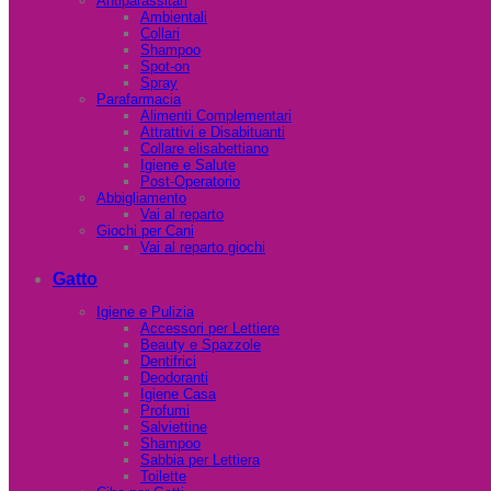
Antiparassitari
Ambientali
Collari
Shampoo
Spot-on
Spray
Parafarmacia
Alimenti Complementari
Attrattivi e Disabituanti
Collare elisabettiano
Igiene e Salute
Post-Operatorio
Abbigliamento
Vai al reparto
Giochi per Cani
Vai al reparto giochi
Gatto
Igiene e Pulizia
Accessori per Lettiere
Beauty e Spazzole
Dentifrici
Deodoranti
Igiene Casa
Profumi
Salviettine
Shampoo
Sabbia per Lettiera
Toilette