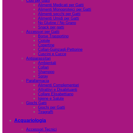
Cibo per Gatti
Alimenti Medicati per Gatti
Alimenti Monoproteici per Gatti
Alimenti secchi per Gatti
Alimenti Umidi per Gatti
No Glutine / No Grano
Snack per gatti
Accessori per Gatti
Borse Trasportino
Ciotole
Copertine
Collari-Guinzagli-Pettorine
Cuscini e Cucce
Antiparassitari
Ambientali
Collari
Shampoo
Spray
Parafarmacia
Alimenti Complementari
Attrattivi e Disabituanti
Collare Elisabettiano
Igiene e Salute
Giochi Gatti
Giochi per Gatti
Tiragraffi
Acquariologia
Accessori Tecnici