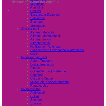
Igiene Casa
Nessun prodotto nel carrello.
Mutandine
Pannolini
Profumi
Sacchetti e Dispenser
Salviettine
Shampoo
Traversine
Cibo per cani
Alimenti Medicati
Alimenti Monoproteici
Alimenti secchi
Alimenti umidi
No Glutine / No Grano
Svezzamento-Gravidanza-Allattamento
snack
Accessori per Cani
Auto e Trasporto
Borse Trasportini
Ciotole
Collari-Guinzagli-Pettorine
Copertine
Cuscini e Cucce
Museruole e Addestramento
Paraorecchie
Antiparassitari
Ambientali
Collari
Shampoo
Spot-on