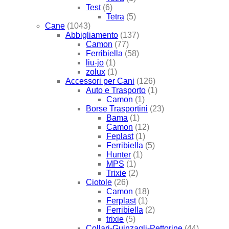
Test
(6)
Tetra
(5)
Cane
(1043)
Abbigliamento
(137)
Camon
(77)
Ferribiella
(58)
liu-jo
(1)
zolux
(1)
Accessori per Cani
(126)
Auto e Trasporto
(1)
Camon
(1)
Borse Trasportini
(23)
Bama
(1)
Camon
(12)
Feplast
(1)
Ferribiella
(5)
Hunter
(1)
MPS
(1)
Trixie
(2)
Ciotole
(26)
Camon
(18)
Ferplast
(1)
Ferribiella
(2)
trixie
(5)
Collari-Guinzagli-Pettorine
(44)