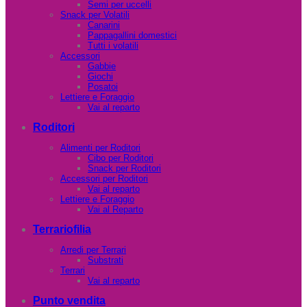
Semi per uccelli
Snack per Volatili
Canarini
Pappagallini domestici
Tutti i volatili
Accessori
Gabbie
Giochi
Posatoi
Lettiere e Foraggio
Vai al reparto
Roditori
Alimenti per Roditori
Cibo per Roditori
Snack per Roditori
Accessori per Roditori
Vai al reparto
Lettiere e Foraggio
Vai al Reparto
Terrariofilia
Arredi per Terrari
Substrati
Terrari
Vai al reparto
Punto vendita