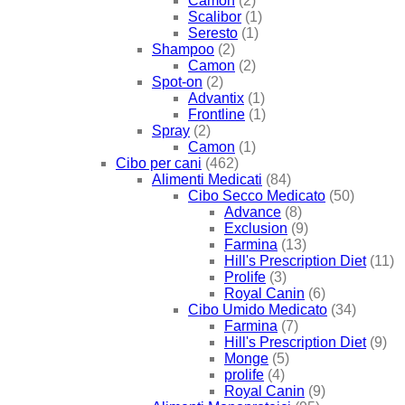
Camon
(2)
Scalibor
(1)
Seresto
(1)
Shampoo
(2)
Camon
(2)
Spot-on
(2)
Advantix
(1)
Frontline
(1)
Spray
(2)
Camon
(1)
Cibo per cani
(462)
Alimenti Medicati
(84)
Cibo Secco Medicato
(50)
Advance
(8)
Exclusion
(9)
Farmina
(13)
Hill's Prescription Diet
(11)
Prolife
(3)
Royal Canin
(6)
Cibo Umido Medicato
(34)
Farmina
(7)
Hill's Prescription Diet
(9)
Monge
(5)
prolife
(4)
Royal Canin
(9)