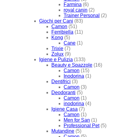
Farmina
(6)
royal canin
(2)
Trainer Personal
(2)
Giochi per Cani
(83)
Camon
(51)
Ferribiella
(11)
Kong
(5)
Cane
(1)
Trixie
(7)
Zolux
(9)
Igiene e Pulizia
(133)
Beauty e Spazzole
(16)
Camon
(15)
Inodorina
(1)
Dentifrici
(3)
Camon
(3)
Deodoranti
(5)
Camon
(1)
inodorina
(4)
Igiene Casa
(7)
Camon
(1)
Men for San
(1)
Professional Pet
(5)
Mutandine
(5)
Camon
(5)