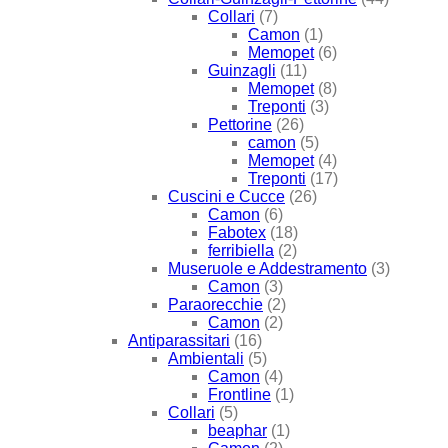
Collari
(7)
Camon
(1)
Memopet
(6)
Guinzagli
(11)
Memopet
(8)
Treponti
(3)
Pettorine
(26)
camon
(5)
Memopet
(4)
Treponti
(17)
Cuscini e Cucce
(26)
Camon
(6)
Fabotex
(18)
ferribiella
(2)
Museruole e Addestramento
(3)
Camon
(3)
Paraorecchie
(2)
Camon
(2)
Antiparassitari
(16)
Ambientali
(5)
Camon
(4)
Frontline
(1)
Collari
(5)
beaphar
(1)