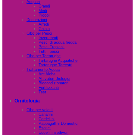
Acquari
Grandi
Medi
Piccoli
Decorazioni
Arredi
Ghiaia
Cibo per Pesci
Invertebrati
Pesci di acqua fredda
Pesci Tropicali
Tutti i pesci
Cibo per Tartarughe
Tartarughe Acquatiche
Tartarughe Terrestri
Trattamento Acqua
AntiAlghe
Attivatori Biologici
Biocondizionatori
Fertilizzanti
Test
Ornitologia
Cibo per volatili
Canarini
Cardellini
Pappagallini Domestici
Esotici
Uccelli insettivori