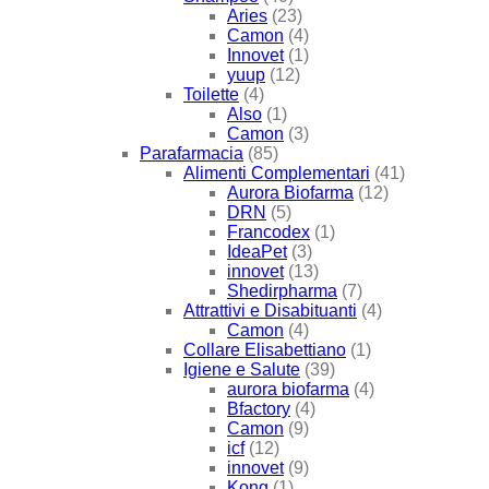
Aries
(23)
Camon
(4)
Innovet
(1)
yuup
(12)
Toilette
(4)
Also
(1)
Camon
(3)
Parafarmacia
(85)
Alimenti Complementari
(41)
Aurora Biofarma
(12)
DRN
(5)
Francodex
(1)
IdeaPet
(3)
innovet
(13)
Shedirpharma
(7)
Attrattivi e Disabituanti
(4)
Camon
(4)
Collare Elisabettiano
(1)
Igiene e Salute
(39)
aurora biofarma
(4)
Bfactory
(4)
Camon
(9)
icf
(12)
innovet
(9)
Kong
(1)