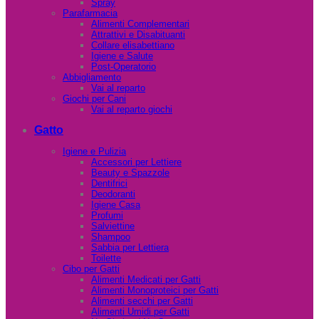
Spray
Parafarmacia
Alimenti Complementari
Attrattivi e Disabituanti
Collare elisabettiano
Igiene e Salute
Post-Operatorio
Abbigliamento
Vai al reparto
Giochi per Cani
Vai al reparto giochi
Gatto
Igiene e Pulizia
Accessori per Lettiere
Beauty e Spazzole
Dentifrici
Deodoranti
Igiene Casa
Profumi
Salviettine
Shampoo
Sabbia per Lettiera
Toilette
Cibo per Gatti
Alimenti Medicati per Gatti
Alimenti Monoproteici per Gatti
Alimenti secchi per Gatti
Alimenti Umidi per Gatti