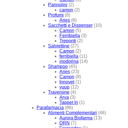
Pannolini
(2)
camon
(2)
Profumi
(8)
Aries
(8)
Sacchetti e Dispenser
(10)
Camon
(5)
Ferribiella
(3)
Treponti
(2)
Salviettine
(27)
Camon
(2)
ferribiella
(11)
inodorina
(14)
Shampoo
(45)
Aries
(23)
Camon
(9)
Innovet
(1)
yuup
(12)
Traversine
(4)
Arya
(3)
Tappet In
(1)
Parafarmacia
(86)
Alimenti Complementari
(46)
Aurora Biofarma
(13)
DRN
(7)