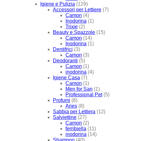
Igiene e Pulizia
(129)
Accessori per Lettiere
(7)
Camon
(4)
Inodorina
(1)
Trixie
(2)
Beauty e Spazzole
(15)
Camon
(14)
Inodorina
(1)
Dentifrici
(3)
Camon
(3)
Deodoranti
(5)
Camon
(1)
inodorina
(4)
Igiene Casa
(7)
Camon
(1)
Men for San
(1)
Professional Pet
(5)
Profumi
(8)
Aries
(8)
Sabbia per Lettiera
(12)
Salviettine
(27)
Camon
(2)
ferribiella
(11)
inodorina
(14)
Shampoo
(40)