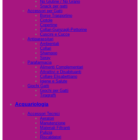
No Glutine / No Grano
Snack per gatti
Accessori per Gatti
Borse Trasportino
Ciotole
Copertine
Collari-Guinzagli-Pettorine
Cuscini e Cucce
Antiparassitari
Ambientali
Collari
Shampoo
Spray
Parafarmacia
Alimenti Complementari
Attrattivi e Disabituanti
Collare Elisabettiano
Igiene e Salute
Giochi Gatti
Giochi per Gatti
Tiragraffi
Acquariologia
Accessori Tecnici
Aeratori
Manutenzione
Materiali Filtranti
Pulizia
Riscaldatori