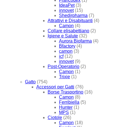
Francodex
(1)
IdeaPet
(3)
innovet
(15)
Shedirpharma
(7)
Attrattivi e Disabituanti
(4)
Camon
(4)
Collare elisabettiano
(2)
Igiene e Salute
(32)
Aurora Biofarma
(4)
Bfactory
(4)
camon
(3)
icf
(12)
innovet
(9)
Post-Operatorio
(2)
Camon
(1)
Trixie
(1)
Gatto
(754)
Accessori per Gatti
(76)
Borse Trasportino
(16)
Camon
(8)
Ferribiella
(5)
Hunter
(1)
MPS
(1)
Ciotole
(26)
Camon
(18)