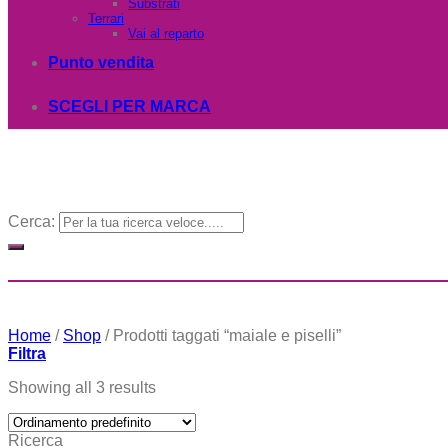
Substrati
Terrari
Vai al reparto
Punto vendita
SCEGLI PER MARCA
Cerca:
Home
/
Shop
/
Prodotti taggati “maiale e piselli”
Filtra
Showing all 3 results
Ricerca