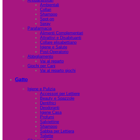
Antiparassitari
Ambientali
Collari
Shampoo
Spot-on
Spray
Parafarmacia
Alimenti Complementari
Attrattivi e Disabituanti
Collare elisabettiano
Igiene e Salute
Post-Operatorio
Abbigliamento
Vai al reparto
Giochi per Cani
Vai al reparto giochi
Gatto
Igiene e Pulizia
Accessori per Lettiere
Beauty e Spazzole
Dentifrici
Deodoranti
Igiene Casa
Profumi
Salviettine
Shampoo
Sabbia per Lettiera
Toilette