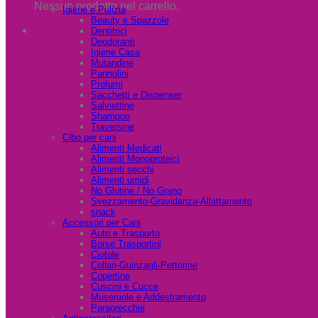
Nessun prodotto nel carrello.
Igiene e Pulizia
Beauty e Spazzole
Dentifrici
Deodoranti
Igiene Casa
Mutandine
Pannolini
Profumi
Sacchetti e Dispenser
Salviettine
Shampoo
Traversine
Cibo per cani
Alimenti Medicati
Alimenti Monoproteici
Alimenti secchi
Alimenti umidi
No Glutine / No Grano
Svezzamento-Gravidanza-Allattamento
snack
Accessori per Cani
Auto e Trasporto
Borse Trasportini
Ciotole
Collari-Guinzagli-Pettorine
Copertine
Cuscini e Cucce
Museruole e Addestramento
Paraorecchie