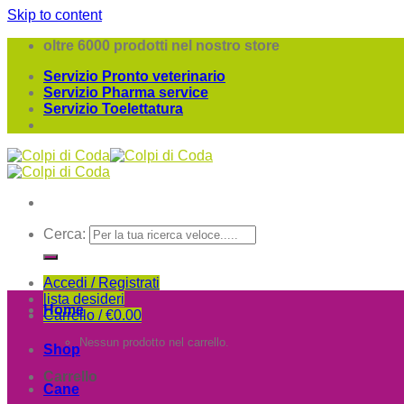
Skip to content
oltre 6000 prodotti nel nostro store
Servizio Pronto veterinario
Servizio Pharma service
Servizio Toelettatura
Cerca:
Accedi / Registrati
lista desideri
Home
Carrello /
€
0.00
Nessun prodotto nel carrello.
Shop
Carrello
Cane