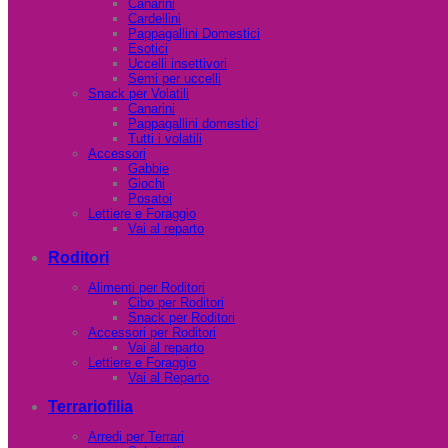
Canarini
Cardellini
Pappagallini Domestici
Esotici
Uccelli insettivori
Semi per uccelli
Snack per Volatili
Canarini
Pappagallini domestici
Tutti i volatili
Accessori
Gabbie
Giochi
Posatoi
Lettiere e Foraggio
Vai al reparto
Roditori
Alimenti per Roditori
Cibo per Roditori
Snack per Roditori
Accessori per Roditori
Vai al reparto
Lettiere e Foraggio
Vai al Reparto
Terrariofilia
Arredi per Terrari