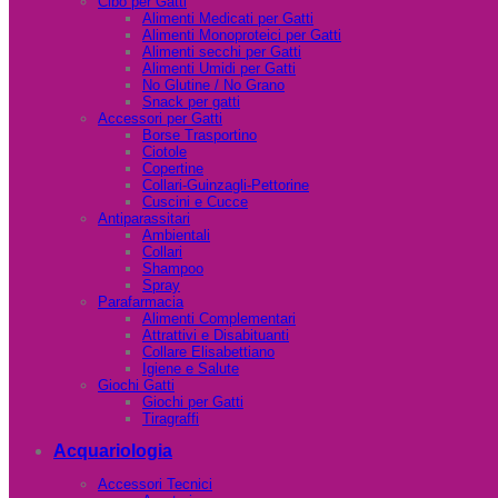
Cibo per Gatti
Alimenti Medicati per Gatti
Alimenti Monoproteici per Gatti
Alimenti secchi per Gatti
Alimenti Umidi per Gatti
No Glutine / No Grano
Snack per gatti
Accessori per Gatti
Borse Trasportino
Ciotole
Copertine
Collari-Guinzagli-Pettorine
Cuscini e Cucce
Antiparassitari
Ambientali
Collari
Shampoo
Spray
Parafarmacia
Alimenti Complementari
Attrattivi e Disabituanti
Collare Elisabettiano
Igiene e Salute
Giochi Gatti
Giochi per Gatti
Tiragraffi
Acquariologia
Accessori Tecnici