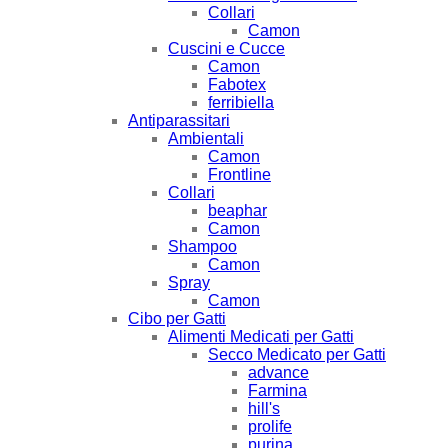
Collari
Camon
Cuscini e Cucce
Camon
Fabotex
ferribiella
Antiparassitari
Ambientali
Camon
Frontline
Collari
beaphar
Camon
Shampoo
Camon
Spray
Camon
Cibo per Gatti
Alimenti Medicati per Gatti
Secco Medicato per Gatti
advance
Farmina
hill's
prolife
purina