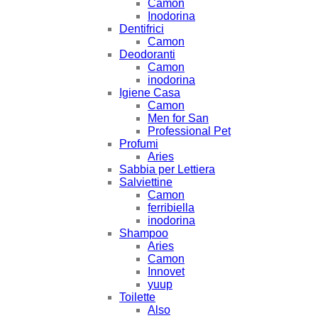
Camon
Inodorina
Dentifrici
Camon
Deodoranti
Camon
inodorina
Igiene Casa
Camon
Men for San
Professional Pet
Profumi
Aries
Sabbia per Lettiera
Salviettine
Camon
ferribiella
inodorina
Shampoo
Aries
Camon
Innovet
yuup
Toilette
Also