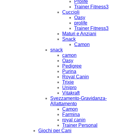
Prolife
Trainer Fitness3
Cuccioli
Oasy
prolife
Trainer Fitness3
Maturi e Anziani
Snack
Camon
snack
camon
Oasy
Pedigree
Purina
Royal Canin
Trixie
Unipro
Vitakraft
Svezzamento-Gravidanza-
Allattamento
Camon
Farmina
royal canin
Trainer Personal
Giochi per Cani