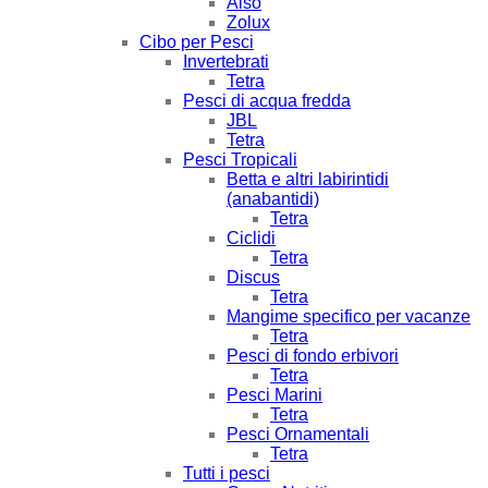
Also
Zolux
Cibo per Pesci
Invertebrati
Tetra
Pesci di acqua fredda
JBL
Tetra
Pesci Tropicali
Betta e altri labirintidi
(anabantidi)
Tetra
Ciclidi
Tetra
Discus
Tetra
Mangime specifico per vacanze
Tetra
Pesci di fondo erbivori
Tetra
Pesci Marini
Tetra
Pesci Ornamentali
Tetra
Tutti i pesci