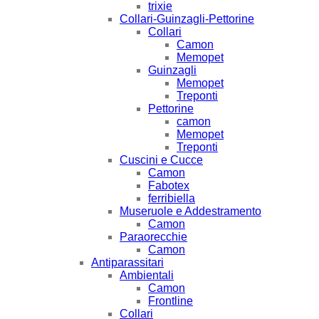
trixie
Collari-Guinzagli-Pettorine
Collari
Camon
Memopet
Guinzagli
Memopet
Treponti
Pettorine
camon
Memopet
Treponti
Cuscini e Cucce
Camon
Fabotex
ferribiella
Museruole e Addestramento
Camon
Paraorecchie
Camon
Antiparassitari
Ambientali
Camon
Frontline
Collari