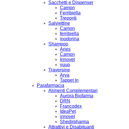
Sacchetti e Dispenser
Camon
Ferribiella
Treponti
Salviettine
Camon
ferribiella
inodorina
Shampoo
Aries
Camon
Innovet
yuup
Traversine
Arya
Tappet In
Parafarmacia
Alimenti Complementari
Aurora Biofarma
DRN
Francodex
IdeaPet
innovet
Shedirpharma
Attrattivi e Disabituanti