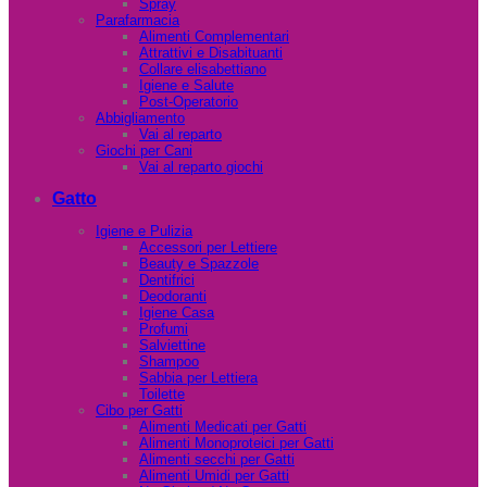
Spray
Parafarmacia
Alimenti Complementari
Attrattivi e Disabituanti
Collare elisabettiano
Igiene e Salute
Post-Operatorio
Abbigliamento
Vai al reparto
Giochi per Cani
Vai al reparto giochi
Gatto
Igiene e Pulizia
Accessori per Lettiere
Beauty e Spazzole
Dentifrici
Deodoranti
Igiene Casa
Profumi
Salviettine
Shampoo
Sabbia per Lettiera
Toilette
Cibo per Gatti
Alimenti Medicati per Gatti
Alimenti Monoproteici per Gatti
Alimenti secchi per Gatti
Alimenti Umidi per Gatti