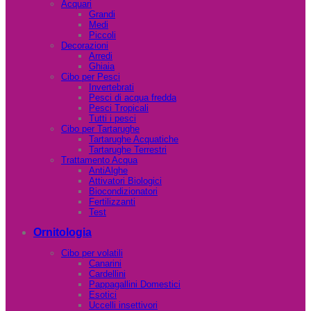
Acquari
Grandi
Medi
Piccoli
Decorazioni
Arredi
Ghiaia
Cibo per Pesci
Invertebrati
Pesci di acqua fredda
Pesci Tropicali
Tutti i pesci
Cibo per Tartarughe
Tartarughe Acquatiche
Tartarughe Terrestri
Trattamento Acqua
AntiAlghe
Attivatori Biologici
Biocondizionatori
Fertilizzanti
Test
Ornitologia
Cibo per volatili
Canarini
Cardellini
Pappagallini Domestici
Esotici
Uccelli insettivori