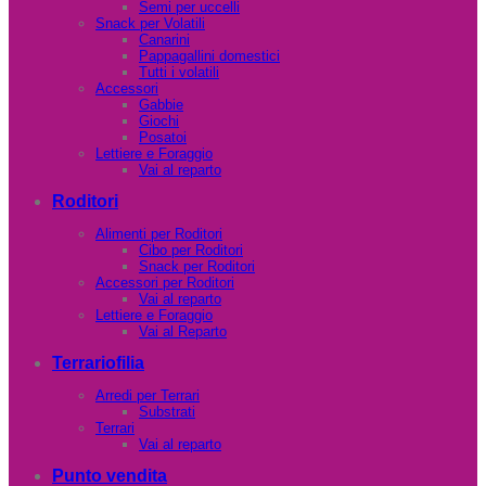
Semi per uccelli
Snack per Volatili
Canarini
Pappagallini domestici
Tutti i volatili
Accessori
Gabbie
Giochi
Posatoi
Lettiere e Foraggio
Vai al reparto
Roditori
Alimenti per Roditori
Cibo per Roditori
Snack per Roditori
Accessori per Roditori
Vai al reparto
Lettiere e Foraggio
Vai al Reparto
Terrariofilia
Arredi per Terrari
Substrati
Terrari
Vai al reparto
Punto vendita