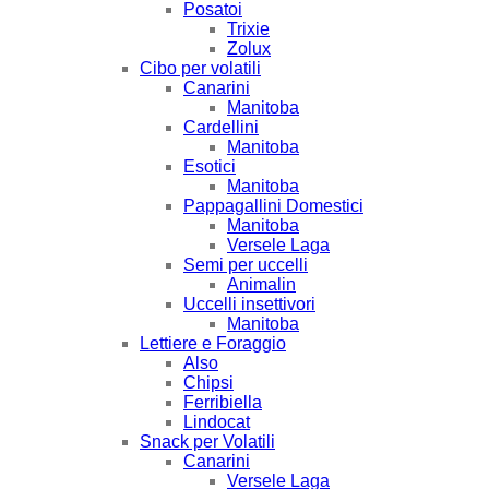
Posatoi
Trixie
Zolux
Cibo per volatili
Canarini
Manitoba
Cardellini
Manitoba
Esotici
Manitoba
Pappagallini Domestici
Manitoba
Versele Laga
Semi per uccelli
Animalin
Uccelli insettivori
Manitoba
Lettiere e Foraggio
Also
Chipsi
Ferribiella
Lindocat
Snack per Volatili
Canarini
Versele Laga