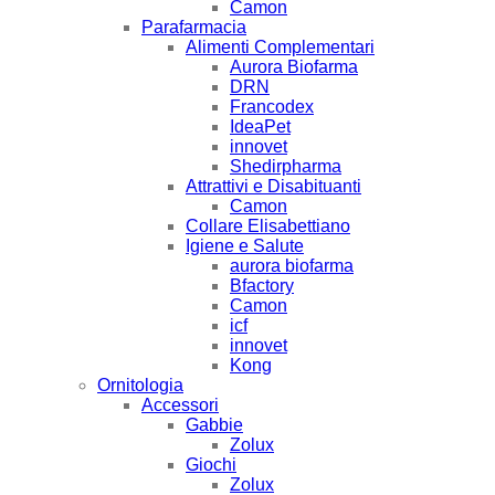
Camon
Parafarmacia
Alimenti Complementari
Aurora Biofarma
DRN
Francodex
IdeaPet
innovet
Shedirpharma
Attrattivi e Disabituanti
Camon
Collare Elisabettiano
Igiene e Salute
aurora biofarma
Bfactory
Camon
icf
innovet
Kong
Ornitologia
Accessori
Gabbie
Zolux
Giochi
Zolux