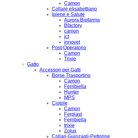
Camon
Collare elisabettiano
Igiene e Salute
Aurora Biofarma
Bfactory
camon
icf
innovet
Post-Operatorio
Camon
Trixie
Gatto
Accessori per Gatti
Borse Trasportino
Camon
Ferribiella
Hunter
MPS
Ciotole
Camon
Ferplast
Ferribiella
trixie
Zolux
Collari-Guinzagli-Pettorine