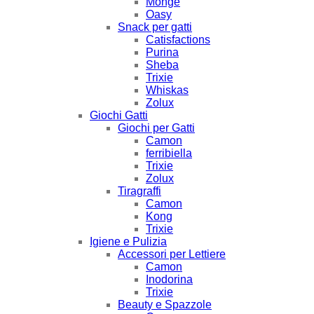
Monge
Oasy
Snack per gatti
Catisfactions
Purina
Sheba
Trixie
Whiskas
Zolux
Giochi Gatti
Giochi per Gatti
Camon
ferribiella
Trixie
Zolux
Tiragraffi
Camon
Kong
Trixie
Igiene e Pulizia
Accessori per Lettiere
Camon
Inodorina
Trixie
Beauty e Spazzole