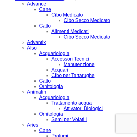
Advance
Cane
Cibo Medicato
Cibo Secco Medicato
Gatto
Alimenti Medicati
Cibo Secco Medicato
Advantix
Also
Acquariologia
Accessori Tecnici
Manutenzione
Acquari
Cibo per Tartarughe
Gatto
Ornitologia
Animalin
Acquariologia
Trattamento acqua
Attivatori Biologici
Ornitologia
Semi per Volatili
Aries
Cane
Profumi