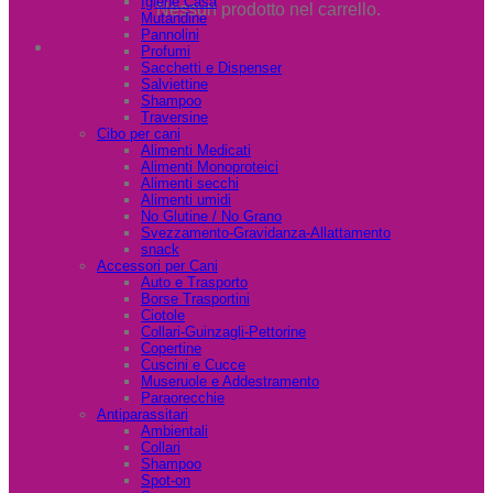
Igiene Casa
Nessun prodotto nel carrello.
Mutandine
Pannolini
Profumi
Sacchetti e Dispenser
Salviettine
Shampoo
Traversine
Cibo per cani
Alimenti Medicati
Alimenti Monoproteici
Alimenti secchi
Alimenti umidi
No Glutine / No Grano
Svezzamento-Gravidanza-Allattamento
snack
Accessori per Cani
Auto e Trasporto
Borse Trasportini
Ciotole
Collari-Guinzagli-Pettorine
Copertine
Cuscini e Cucce
Museruole e Addestramento
Paraorecchie
Antiparassitari
Ambientali
Collari
Shampoo
Spot-on