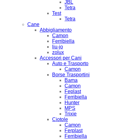
JBL
Tetra
Test
Tetra
Cane
Abbigliamento
Camon
Ferribiella
liu-jo
zolux
Accessori per Cani
Auto e Trasporto
Camon
Borse Trasportini
Bama
Camon
Feplast
Ferribiella
Hunter
MPS
Trixie
Ciotole
Camon
Ferplast
Ferribiella