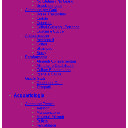
No Glutine / No Grano
Snack per gatti
Accessori per Gatti
Borse Trasportino
Ciotole
Copertine
Collari-Guinzagli-Pettorine
Cuscini e Cucce
Antiparassitari
Ambientali
Collari
Shampoo
Spray
Parafarmacia
Alimenti Complementari
Attrattivi e Disabituanti
Collare Elisabettiano
Igiene e Salute
Giochi Gatti
Giochi per Gatti
Tiragraffi
Acquariologia
Accessori Tecnici
Aeratori
Manutenzione
Materiali Filtranti
Pulizia
Riscaldatori