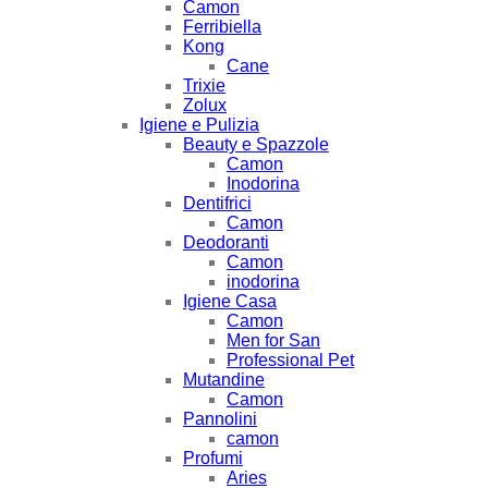
Camon
Ferribiella
Kong
Cane
Trixie
Zolux
Igiene e Pulizia
Beauty e Spazzole
Camon
Inodorina
Dentifrici
Camon
Deodoranti
Camon
inodorina
Igiene Casa
Camon
Men for San
Professional Pet
Mutandine
Camon
Pannolini
camon
Profumi
Aries