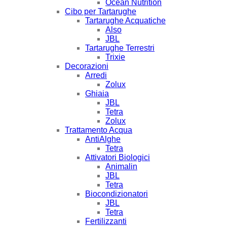
Ocean Nutrition
Cibo per Tartarughe
Tartarughe Acquatiche
Also
JBL
Tartarughe Terrestri
Trixie
Decorazioni
Arredi
Zolux
Ghiaia
JBL
Tetra
Zolux
Trattamento Acqua
AntiAlghe
Tetra
Attivatori Biologici
Animalin
JBL
Tetra
Biocondizionatori
JBL
Tetra
Fertilizzanti