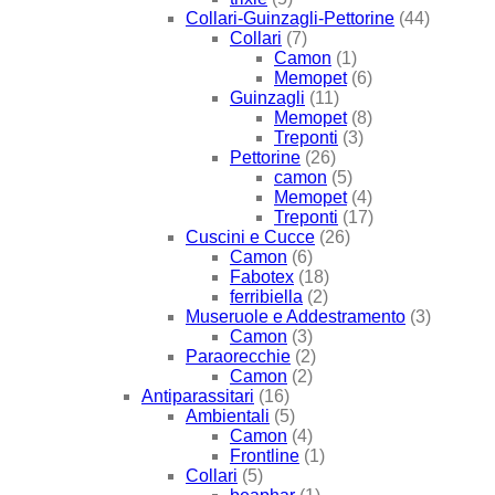
Collari-Guinzagli-Pettorine
(44)
Collari
(7)
Camon
(1)
Memopet
(6)
Guinzagli
(11)
Memopet
(8)
Treponti
(3)
Pettorine
(26)
camon
(5)
Memopet
(4)
Treponti
(17)
Cuscini e Cucce
(26)
Camon
(6)
Fabotex
(18)
ferribiella
(2)
Museruole e Addestramento
(3)
Camon
(3)
Paraorecchie
(2)
Camon
(2)
Antiparassitari
(16)
Ambientali
(5)
Camon
(4)
Frontline
(1)
Collari
(5)