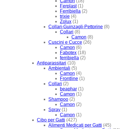
Camon
(18)
Ferplast
(1)
Ferribiella
(2)
trixie
(4)
Zolux
(1)
Collari-Guinzagli-Pettorine
(8)
Collari
(8)
Camon
(8)
Cuscini e Cucce
(26)
Camon
(6)
Fabotex
(18)
ferribiella
(2)
Antiparassitari
(10)
Ambientali
(5)
Camon
(4)
Frontline
(1)
Collari
(2)
beaphar
(1)
Camon
(1)
Shampoo
(2)
Camon
(2)
Spray
(1)
Camon
(1)
Cibo per Gatti
(427)
Alimenti Medicati per Gatti
(45)