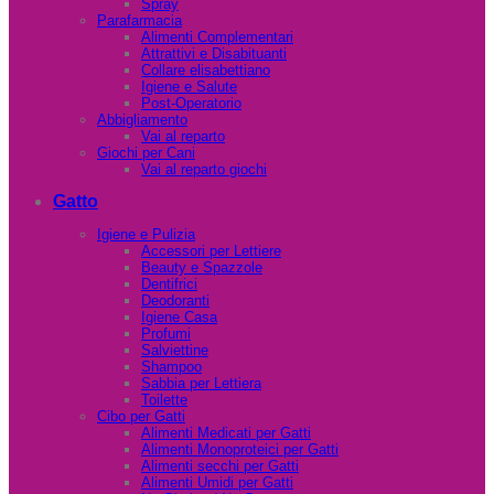
Spray
Parafarmacia
Alimenti Complementari
Attrattivi e Disabituanti
Collare elisabettiano
Igiene e Salute
Post-Operatorio
Abbigliamento
Vai al reparto
Giochi per Cani
Vai al reparto giochi
Gatto
Igiene e Pulizia
Accessori per Lettiere
Beauty e Spazzole
Dentifrici
Deodoranti
Igiene Casa
Profumi
Salviettine
Shampoo
Sabbia per Lettiera
Toilette
Cibo per Gatti
Alimenti Medicati per Gatti
Alimenti Monoproteici per Gatti
Alimenti secchi per Gatti
Alimenti Umidi per Gatti