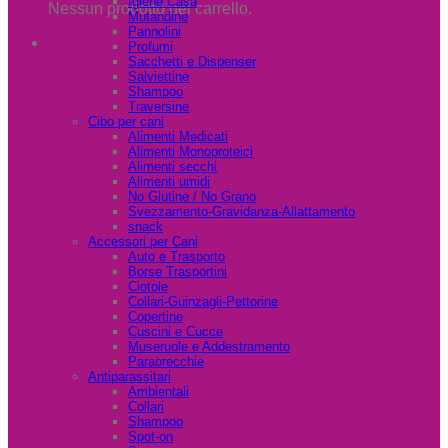
Igiene Casa
Nessun prodotto nel carrello.
Mutandine
Pannolini
Profumi
Sacchetti e Dispenser
Salviettine
Shampoo
Traversine
Cibo per cani
Alimenti Medicati
Alimenti Monoproteici
Alimenti secchi
Alimenti umidi
No Glutine / No Grano
Svezzamento-Gravidanza-Allattamento
snack
Accessori per Cani
Auto e Trasporto
Borse Trasportini
Ciotole
Collari-Guinzagli-Pettorine
Copertine
Cuscini e Cucce
Museruole e Addestramento
Paraorecchie
Antiparassitari
Ambientali
Collari
Shampoo
Spot-on