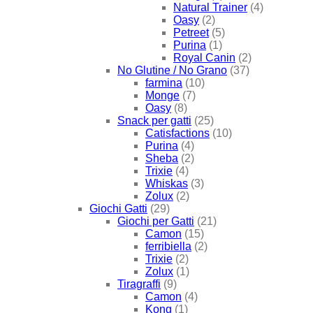
Natural Trainer
(4)
Oasy
(2)
Petreet
(5)
Purina
(1)
Royal Canin
(2)
No Glutine / No Grano
(37)
farmina
(10)
Monge
(7)
Oasy
(8)
Snack per gatti
(25)
Catisfactions
(10)
Purina
(4)
Sheba
(2)
Trixie
(4)
Whiskas
(3)
Zolux
(2)
Giochi Gatti
(29)
Giochi per Gatti
(21)
Camon
(15)
ferribiella
(2)
Trixie
(2)
Zolux
(1)
Tiragraffi
(9)
Camon
(4)
Kong
(1)