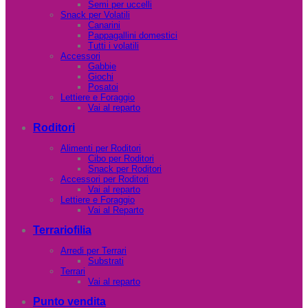
Semi per uccelli
Snack per Volatili
Canarini
Pappagallini domestici
Tutti i volatili
Accessori
Gabbie
Giochi
Posatoi
Lettiere e Foraggio
Vai al reparto
Roditori
Alimenti per Roditori
Cibo per Roditori
Snack per Roditori
Accessori per Roditori
Vai al reparto
Lettiere e Foraggio
Vai al Reparto
Terrariofilia
Arredi per Terrari
Substrati
Terrari
Vai al reparto
Punto vendita