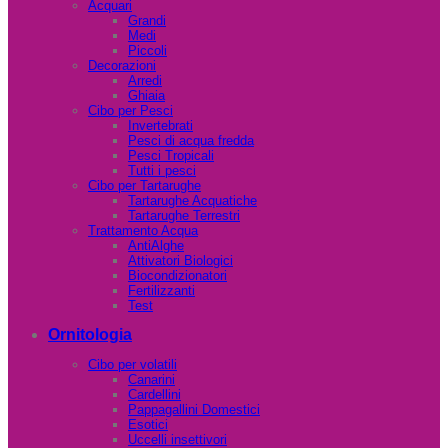
Acquari
Grandi
Medi
Piccoli
Decorazioni
Arredi
Ghiaia
Cibo per Pesci
Invertebrati
Pesci di acqua fredda
Pesci Tropicali
Tutti i pesci
Cibo per Tartarughe
Tartarughe Acquatiche
Tartarughe Terrestri
Trattamento Acqua
AntiAlghe
Attivatori Biologici
Biocondizionatori
Fertilizzanti
Test
Ornitologia
Cibo per volatili
Canarini
Cardellini
Pappagallini Domestici
Esotici
Uccelli insettivori