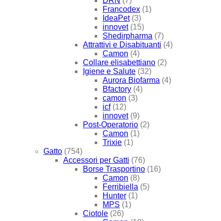
DRN
(7)
Francodex
(1)
IdeaPet
(3)
innovet
(15)
Shedirpharma
(7)
Attrattivi e Disabituanti
(4)
Camon
(4)
Collare elisabettiano
(2)
Igiene e Salute
(32)
Aurora Biofarma
(4)
Bfactory
(4)
camon
(3)
icf
(12)
innovet
(9)
Post-Operatorio
(2)
Camon
(1)
Trixie
(1)
Gatto
(754)
Accessori per Gatti
(76)
Borse Trasportino
(16)
Camon
(8)
Ferribiella
(5)
Hunter
(1)
MPS
(1)
Ciotole
(26)