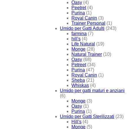
Oasy
(4)
Peetret
(4)
Purina
(1)
Royal Canin
(3)
Trainer Personal
(1)
Umido per Gatti Adulti
(243)
farmina
(7)
hill's
(4)
Life Natural
(19)
Monge
(28)
Natural Trainer
(10)
Oasy
(68)
Petreet
(34)
Purina
(47)
Royal Canin
(1)
Sheba
(21)
Whiskas
(4)
Umido per gatti maturi e anziani
(6)
Monge
(3)
Oasy
(1)
Purina
(1)
Umido per Gatti Sterilizzati
(23)
Hill's
(4)
Monge
(5)