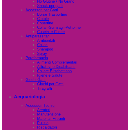
No Glutine / No Grano
Snack per gatti
Accessori per Gatti
Borse Trasportino
Ciotole
Copertine
Collari-Guinzagli-Pettorine
Cuscini e Cucce
Antiparassitari
Ambientali
Collari
Shampoo
Spray
Parafarmacia
Alimenti Complementari
Attrattivi e Disabituanti
Collare Elisabettiano
Igiene e Salute
Giochi Gatti
Giochi per Gatti
Tiragraffi
Acquariologia
Accessori Tecnici
Aeratori
Manutenzione
Materiali Filtranti
Pulizia
Riscaldatori