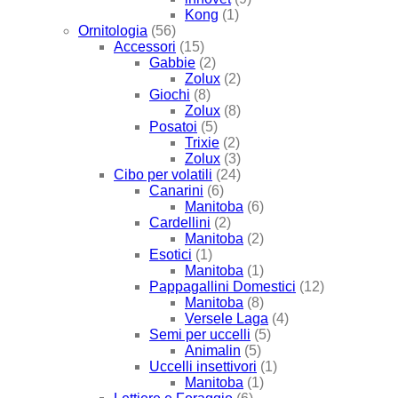
Kong
(1)
Ornitologia
(56)
Accessori
(15)
Gabbie
(2)
Zolux
(2)
Giochi
(8)
Zolux
(8)
Posatoi
(5)
Trixie
(2)
Zolux
(3)
Cibo per volatili
(24)
Canarini
(6)
Manitoba
(6)
Cardellini
(2)
Manitoba
(2)
Esotici
(1)
Manitoba
(1)
Pappagallini Domestici
(12)
Manitoba
(8)
Versele Laga
(4)
Semi per uccelli
(5)
Animalin
(5)
Uccelli insettivori
(1)
Manitoba
(1)