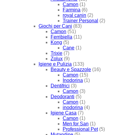
Camon
(1)
Farmina
(6)
royal canin
(2)
Trainer Personal
(2)
Giochi per Cani
(83)
Camon
(51)
Ferribiella
(11)
Kong
(5)
Cane
(1)
Trixie
(7)
Zolux
(9)
Igiene e Pulizia
(133)
Beauty e Spazzole
(16)
Camon
(15)
Inodorina
(1)
Dentifrici
(3)
Camon
(3)
Deodoranti
(5)
Camon
(1)
inodorina
(4)
Igiene Casa
(7)
Camon
(1)
Men for San
(1)
Professional Pet
(5)
Mutandine
(5)