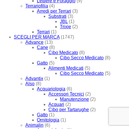
Lettiere e Foraggio
(9)
Terrariofilia
(4)
Arredi per Terrari
(3)
Substrati
(3)
JBL
(1)
Trixie
(2)
Terrari
(1)
SCEGLI PER MARCA
(1747)
Advance
(13)
Cane
(8)
Cibo Medicato
(8)
Cibo Secco Medicato
(8)
Gatto
(5)
Alimenti Medicati
(5)
Cibo Secco Medicato
(5)
Advantix
(1)
Also
(8)
Acquariologia
(6)
Accessori Tecnici
(2)
Manutenzione
(2)
Acquari
(2)
Cibo per Tartarughe
(2)
Gatto
(1)
Ornitologia
(1)
Animalin
(6)