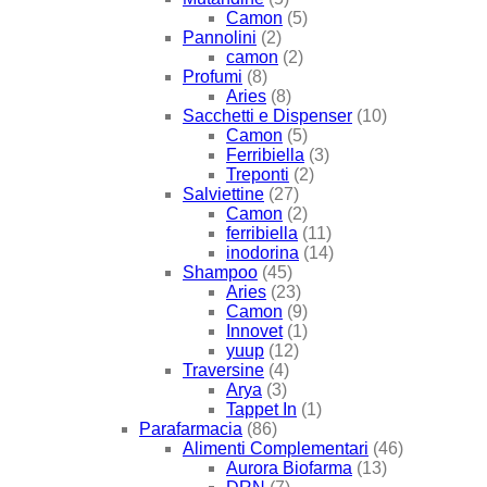
Camon
(5)
Pannolini
(2)
camon
(2)
Profumi
(8)
Aries
(8)
Sacchetti e Dispenser
(10)
Camon
(5)
Ferribiella
(3)
Treponti
(2)
Salviettine
(27)
Camon
(2)
ferribiella
(11)
inodorina
(14)
Shampoo
(45)
Aries
(23)
Camon
(9)
Innovet
(1)
yuup
(12)
Traversine
(4)
Arya
(3)
Tappet In
(1)
Parafarmacia
(86)
Alimenti Complementari
(46)
Aurora Biofarma
(13)