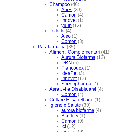
Shampoo
(40)
Aries
(23)
Camon
(4)
Innovet
(1)
yuup
(12)
Toilette
(4)
Also
(1)
Camon
(3)
Parafarmacia
(85)
Alimenti Complementari
(41)
Aurora Biofarma
(12)
DRN
(5)
Francodex
(1)
IdeaPet
(3)
innovet
(13)
Shedirpharma
(7)
Attrattivi e Disabituanti
(4)
Camon
(4)
Collare Elisabettiano
(1)
Igiene e Salute
(39)
aurora biofarma
(4)
Bfactory
(4)
Camon
(9)
icf
(12)
innovet
(9)