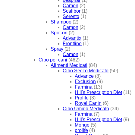
beaphar
(1)
Camon
(2)
Scalibor
(1)
Seresto
(1)
Shampoo
(2)
Camon
(2)
Spot-on
(2)
Advantix
(1)
Frontline
(1)
Spray
(2)
Camon
(1)
Cibo per cani
(462)
Alimenti Medicati
(84)
Cibo Secco Medicato
(50)
Advance
(8)
Exclusion
(9)
Farmina
(13)
Hill's Prescription Diet
(11)
Prolife
(3)
Royal Canin
(6)
Cibo Umido Medicato
(34)
Farmina
(7)
Hill's Prescription Diet
(9)
Monge
(5)
prolife
(4)