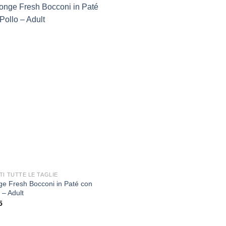
Aggiungi
alla lista
dei
desideri
TI TUTTE LE TAGLIE
e Fresh Bocconi in Paté con
 – Adult
5