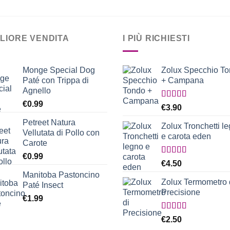
GLIORE VENDITA
I PIÙ RICHIESTI
Monge Special Dog
Zolux Specchio T
Paté con Trippa di
+ Campana
Agnello
€
0.99
Valutato
€
3.90
5.00
su 5
Petreet Natura
Zolux Tronchetti l
Vellutata di Pollo con
e carota eden
Carote
€
0.99
Valutato
€
4.50
5.00
su 5
Manitoba Pastoncino
Zolux Termometro 
Paté Insect
Precisione
€
1.99
Valutato
€
2.50
5.00
su 5