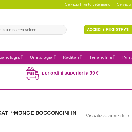
Servizio Pronto veterinario
Servizio
a:
ACCEDI / REGISTRATI
uariologia
Ornitologia
Roditori
Terrariofilia
Punt
per ordini superiori a 99 €
ATI “MONGE BOCCONCINI IN
Visualizzazione del ri