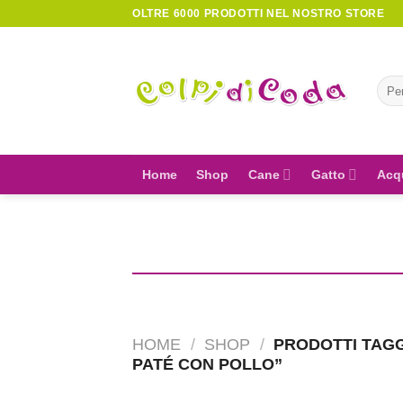
Skip
OLTRE 6000 PRODOTTI NEL NOSTRO STORE
to
content
Cerc
Home
Shop
Cane
Gatto
Acq
HOME
/
SHOP
/
PRODOTTI TAGG
PATÉ CON POLLO”