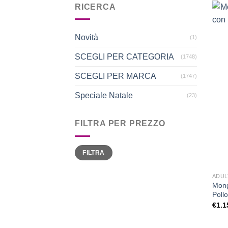
RICERCA
Novità
(1)
SCEGLI PER CATEGORIA
(1748)
SCEGLI PER MARCA
(1747)
Speciale Natale
(23)
FILTRA PER PREZZO
Prezzo
Prezzo
FILTRA
Min
Max
ADUL
Mong
Pollo
€
1.1