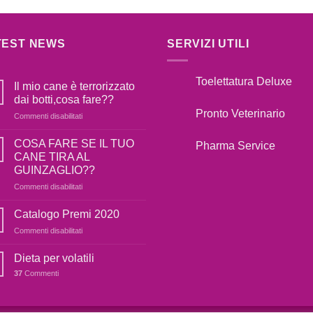
TEST NEWS
SERVIZI UTILI
Toelettatura Deluxe
Il mio cane è terrorizzato
dai botti,cosa fare??
Pronto Veterinario
su
Commenti disabilitati
Il
mio
COSA FARE SE IL TUO
Pharma Service
cane
CANE TIRA AL
è
GUINZAGLIO??
terrorizzato
su
Commenti disabilitati
dai
COSA
botti,cosa
FARE
fare??
Catalogo Premi 2020
SE
su
Commenti disabilitati
IL
Catalogo
TUO
Premi
Dieta per volatili
CANE
2020
TIRA
37
Commenti
AL
GUINZAGLIO??