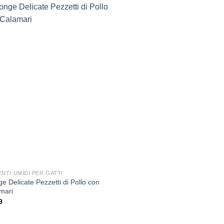
Aggiungi
alla lista
dei
desideri
ENTI UMIDI PER GATTI
e Delicate Pezzetti di Pollo con
mari
9