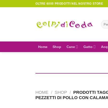
Skip
OLTRE 6000 PRODOTTI NEL NOSTRO STORE
to
content
Cerc
Home
Shop
Cane
Gatto
Acq
HOME
/
SHOP
/
PRODOTTI TAGG
PEZZETTI DI POLLO CON CALAMA