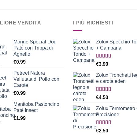
GLIORE VENDITA
I PIÙ RICHIESTI
Monge Special Dog
Zolux Specchio T
Paté con Trippa di
+ Campana
Agnello
€
0.99
Valutato
€
3.90
5.00
su 5
Petreet Natura
Zolux Tronchetti l
Vellutata di Pollo con
e carota eden
Carote
€
0.99
Valutato
€
4.50
5.00
su 5
Manitoba Pastoncino
Zolux Termometro 
Paté Insect
Precisione
€
1.99
Valutato
€
2.50
5.00
su 5