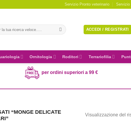
Servizio Pronto veterinario
Servizio
a:
ACCEDI / REGISTRATI
uariologia
Ornitologia
Roditori
Terrariofilia
Punt
per ordini superiori a 99 €
ATI “MONGE DELICATE
Visualizzazione del ri
RI”