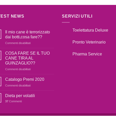
TEST NEWS
SERVIZI UTILI
Toelettatura Deluxe
Il mio cane è terrorizzato
dai botti,cosa fare??
Pronto Veterinario
su
Commenti disabilitati
Il
mio
COSA FARE SE IL TUO
Pharma Service
cane
CANE TIRA AL
è
GUINZAGLIO??
terrorizzato
su
Commenti disabilitati
dai
COSA
botti,cosa
FARE
fare??
Catalogo Premi 2020
SE
su
Commenti disabilitati
IL
Catalogo
TUO
Premi
Dieta per volatili
CANE
2020
TIRA
37
Commenti
AL
GUINZAGLIO??