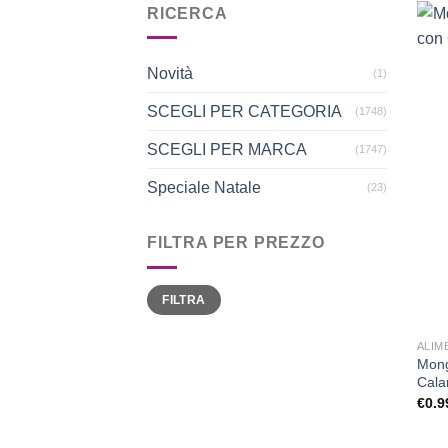
RICERCA
Novità
(1)
SCEGLI PER CATEGORIA
(1748)
SCEGLI PER MARCA
(1747)
Speciale Natale
(23)
FILTRA PER PREZZO
Prezzo
Prezzo
FILTRA
Min
Max
ALIM
Mong
Cala
€
0.9