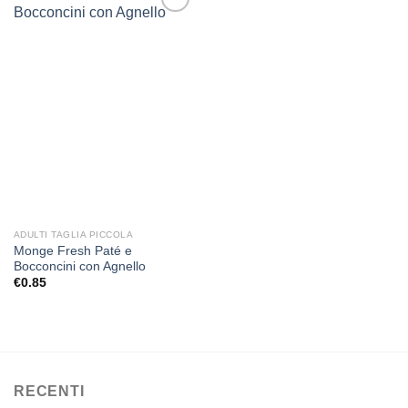
Aggiungi
alla lista
dei
desideri
ADULTI TAGLIA PICCOLA
Monge Fresh Paté e
Bocconcini con Agnello
€
0.85
RECENTI