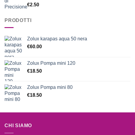
Valutato
€
2.50
5.00
su 5
PRODOTTI
Zolux karapas aqua 50 nera
€
60.00
Zolux Pompa mini 120
€
18.50
Zolux Pompa mini 80
€
18.50
CHI SIAMO