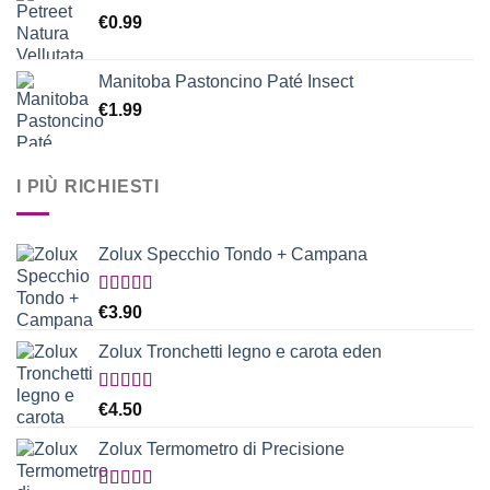
€
0.99
Manitoba Pastoncino Paté Insect
€
1.99
I PIÙ RICHIESTI
Zolux Specchio Tondo + Campana
Valutato
€
3.90
5.00
su 5
Zolux Tronchetti legno e carota eden
Valutato
€
4.50
5.00
su 5
Zolux Termometro di Precisione