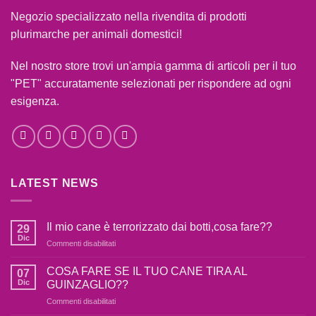
Negozio specializzato nella rivendita di prodotti
plurimarche per animali domestici!
Nel nostro store trovi un'ampia gamma di articoli per il tuo
"PET" accuratamente selezionati per rispondere ad ogni
esigenza.
LATEST NEWS
Il mio cane è terrorizzato dai botti,cosa fare??
29
Dic
Commenti disabilitati
su
Il
mio
COSA FARE SE IL TUO CANE TIRA AL
07
cane
Dic
GUINZAGLIO??
è
Commenti disabilitati
su
terrorizzato
COSA
dai