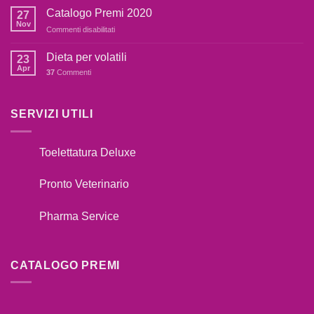
FARE
Catalogo Premi 2020
botti,cosa
27
SE
fare??
Nov
Commenti disabilitati
su
IL
Catalogo
TUO
Premi
Dieta per volatili
CANE
23
2020
Apr
TIRA
37
Commenti
AL
GUINZAGLIO??
SERVIZI UTILI
Toelettatura Deluxe
Pronto Veterinario
Pharma Service
CATALOGO PREMI