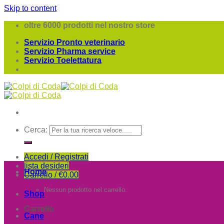
Skip to content
oltre 6000 prodotti nel nostro store
Servizio Pronto veterinario
Servizio Pharma service
Servizio Toelettatura
Cerca:
Accedi / Registrati
lista desideri
Home
Carrello /
€
0.00
Nessun prodotto nel carrello.
Shop
Carrello
Cane