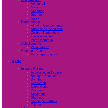
Antiparassitari
Ambientali
Collari
Shampoo
Spot-on
Spray
Parafarmacia
Alimenti Complementari
Attrattivi e Disabituanti
Collare elisabettiano
Igiene e Salute
Post-Operatorio
Abbigliamento
Vai al reparto
Giochi per Cani
Vai al reparto giochi
Gatto
Igiene e Pulizia
Accessori per Lettiere
Beauty e Spazzole
Dentifrici
Deodoranti
Igiene Casa
Profumi
Salviettine
Shampoo
Sabbia per Lettiera
Toilette