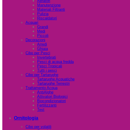
Aeratori
Manutenzione
Materiali Filtranti
Pulizia
Riscaldatori
Acquari
Grandi
Medi
Piccoli
Decorazioni
Arredi
Ghiaia
Cibo per Pesci
Invertebrati
Pesci di acqua fredda
Pesci Tropicali
Tutti i pesci
Cibo per Tartarughe
Tartarughe Acquatiche
Tartarughe Terrestri
Trattamento Acqua
AntiAlghe
Attivatori Biologici
Biocondizionatori
Fertilizzanti
Test
Ornitologia
Cibo per volatili