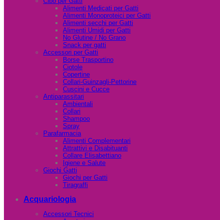
Cibo per Gatti
Alimenti Medicati per Gatti
Alimenti Monoproteici per Gatti
Alimenti secchi per Gatti
Alimenti Umidi per Gatti
No Glutine / No Grano
Snack per gatti
Accessori per Gatti
Borse Trasportino
Ciotole
Copertine
Collari-Guinzagli-Pettorine
Cuscini e Cucce
Antiparassitari
Ambientali
Collari
Shampoo
Spray
Parafarmacia
Alimenti Complementari
Attrattivi e Disabituanti
Collare Elisabettiano
Igiene e Salute
Giochi Gatti
Giochi per Gatti
Tiragraffi
Acquariologia
Accessori Tecnici