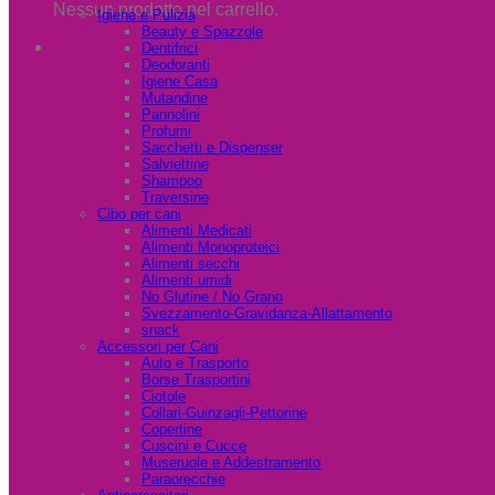
Nessun prodotto nel carrello.
Igiene e Pulizia
Beauty e Spazzole
Dentifrici
Deodoranti
Igiene Casa
Mutandine
Pannolini
Profumi
Sacchetti e Dispenser
Salviettine
Shampoo
Traversine
Cibo per cani
Alimenti Medicati
Alimenti Monoproteici
Alimenti secchi
Alimenti umidi
No Glutine / No Grano
Svezzamento-Gravidanza-Allattamento
snack
Accessori per Cani
Auto e Trasporto
Borse Trasportini
Ciotole
Collari-Guinzagli-Pettorine
Copertine
Cuscini e Cucce
Museruole e Addestramento
Paraorecchie