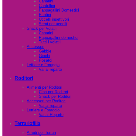
Canarini
Cardellini
Pappagallini Domestici
Esotici
Uccelli insettivori
Semi per uccelli
Snack per Volatili
Canarini
Pappagallini domestici
Tutti i volatili
Accessori
Gabbie
Giochi
Posatoi
Lettiere e Foraggio
Vai al reparto
Roditori
Alimenti per Roditori
Cibo per Roditori
Snack per Roditori
Accessori per Roditori
Vai al reparto
Lettiere e Foraggio
Vai al Reparto
Terrariofilia
Arredi per Terrari